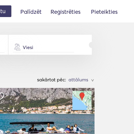
stu
Palīdzēt
Reģistrēties
Pieteikties
Viesi
sakārtot pēc:
>