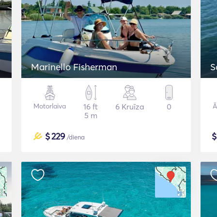
Marinello Fisherman
S
Motorlaiva
16 ft
6 Kruīza
0
Ā
5 m
$
229
/diena