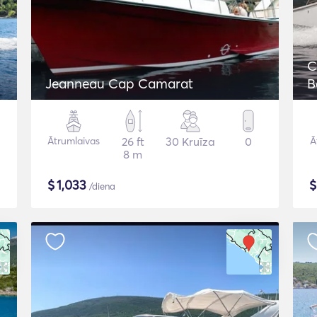
C
Jeanneau Cap Camarat
B
Ātrumlaivas
26 ft
30 Kruīza
0
Ā
8 m
$
1,033
/diena