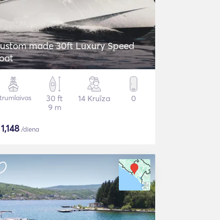
ustom made 30ft Luxury Speed
oat
trumlaivas
30 ft
14 Kruīza
0
9 m
$
1,148
/diena