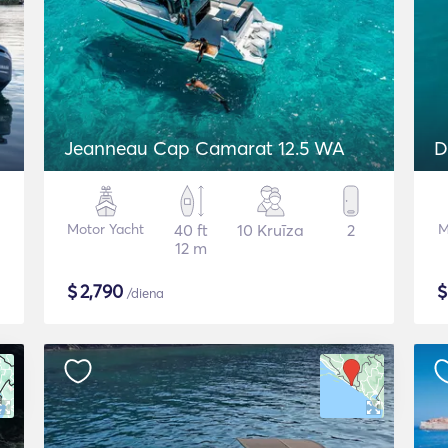
Jeanneau Cap Camarat 12.5 WA
D
Motor Yacht
40 ft
10 Kruīza
2
M
12 m
$
2,790
/diena