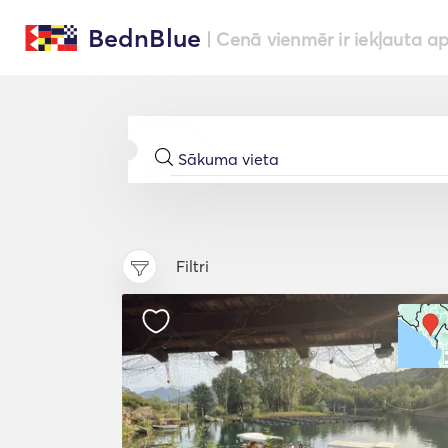
BednBlue
| Cenā vienmēr ir iekļauta a
Filtri