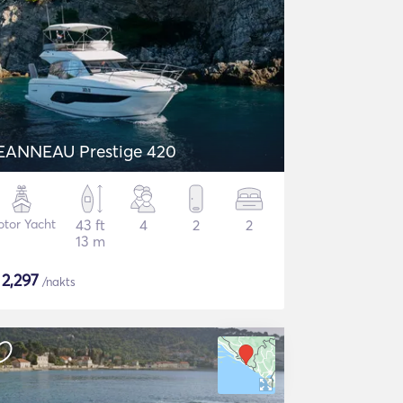
JEANNEAU Prestige 420
tor Yacht
43 ft
4
2
2
13 m
$
2,297
/nakts