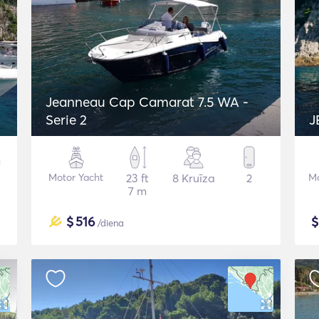
Jeanneau Cap Camarat 7.5 WA -
Serie 2
Motor Yacht
23 ft
8 Kruīza
2
Mo
7 m
$
516
/diena