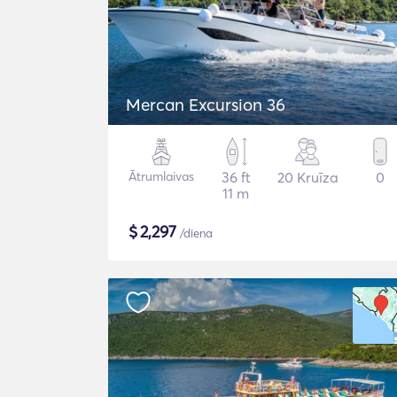
Mercan Excursion 36
Ātrumlaivas
36 ft
20 Kruīza
0
11 m
$
2,297
/diena