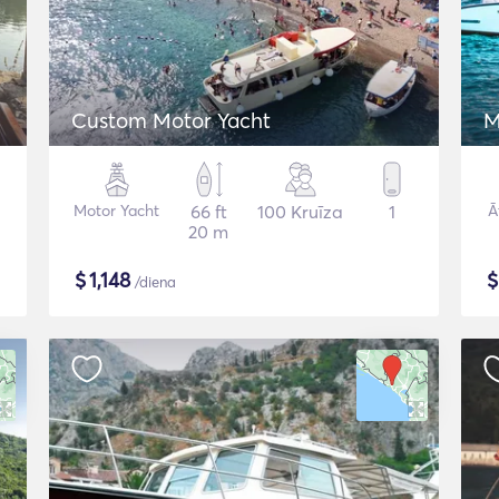
Custom Motor Yacht
M
Motor Yacht
66 ft
100 Kruīza
1
Ā
20 m
$
1,148
/diena