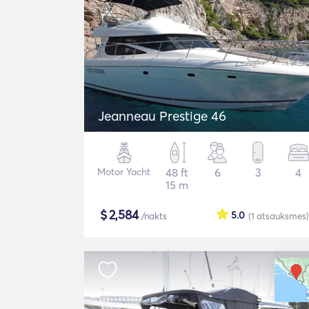
Jeanneau Prestige 46
Motor Yacht
48 ft
6
3
4
15 m
$
2,584
5.0
/nakts
(1
atsauksmes
)