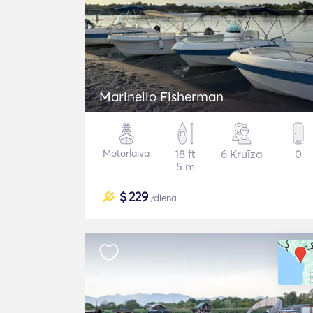
Marinello Fisherman
Motorlaiva
18 ft
6 Kruīza
0
5 m
$
229
/diena