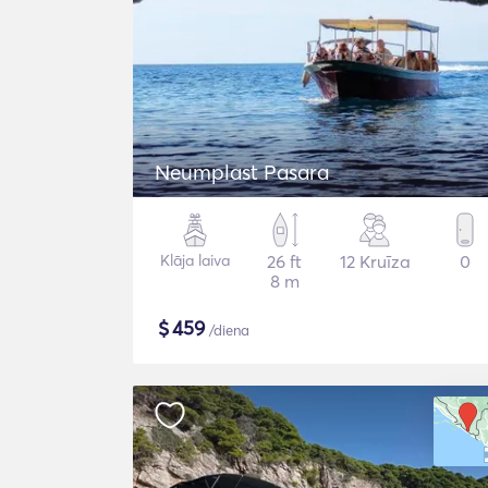
Neumplast Pasara
Klāja laiva
26 ft
12 Kruīza
0
8 m
$
459
/diena