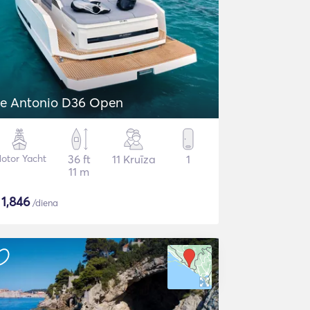
e Antonio D36 Open
otor Yacht
36 ft
11 Kruīza
1
11 m
$
1,846
/diena