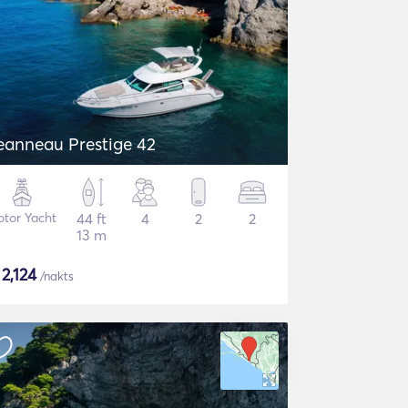
eanneau Prestige 42
tor Yacht
44 ft
4
2
2
13 m
$
2,124
/nakts