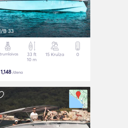
/B 33
trumlaivas
33 ft
15 Kruīza
0
10 m
$
1,148
/diena