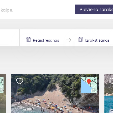
Pievieno sarak
pkalpe.