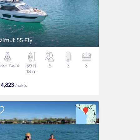
zimut 55 Fly
tor Yacht
59 ft
6
3
3
18 m
$
4,823
/nakts