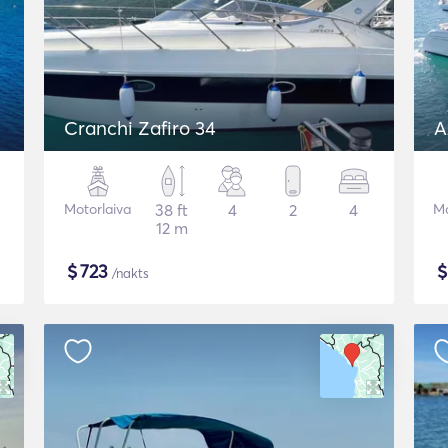
Cranchi Zafiro 34
A
Motorlaiva
38 ft
4
2
4
Mo
12 m
$
723
/nakts