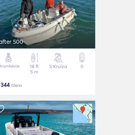
after 500
trumlaivas
18 ft
5 Kruīza
0
5 m
$
344
/diena