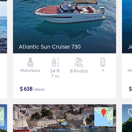
Atlantic Sun Cruiser 730
J
Motorlaiva
24 ft
8 Kruīza
1
Mo
7 m
$
638
/diena