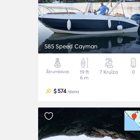
585 Speed Cayman
Ātrumlaivas
19 ft
7 Kruīza
0
6 m
$
574
/diena