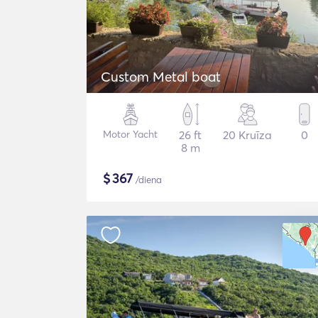
Custom Metal boat
Motor Yacht
26 ft
20 Kruīza
0
8 m
$
367
/diena