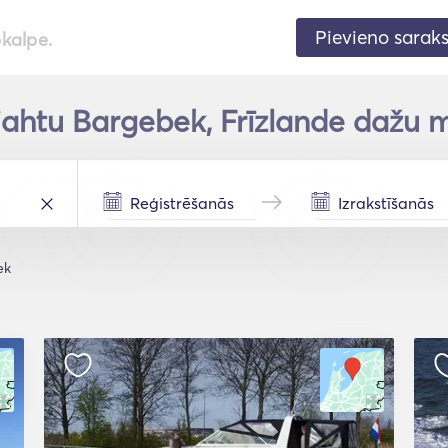
Pievieno sarak
pkalpe.
jahtu Bargebek, Frīzlande dažu m
ek