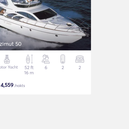
zimut 50
tor Yacht
52 ft
6
2
2
16 m
$
4,559
/nakts