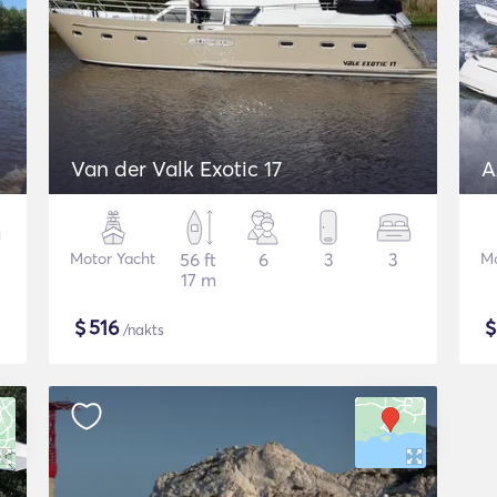
Van der Valk Exotic 17
A
Motor Yacht
56 ft
6
3
3
Mo
17 m
$
516
/nakts