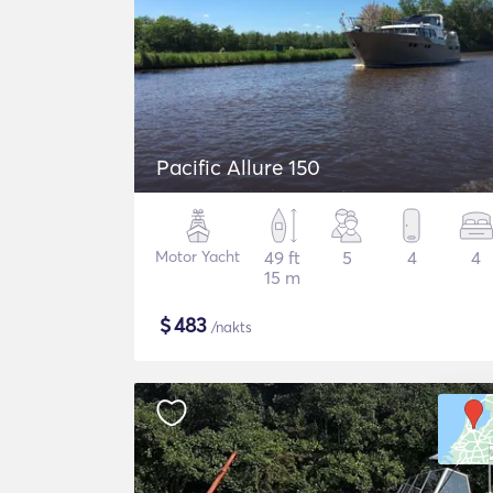
Pacific Allure 150
Motor Yacht
49 ft
5
4
4
15 m
$
483
/nakts