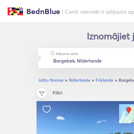
BednBlue
| Cenā vienmēr ir iekļauta a
Iznomājiet 
Sākuma vieta
Jahtu Nomas
Nīderlande
Frīzlande
Bargeb
Filtri