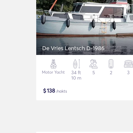
De Vries Lentsch D-1986
Motor Yacht
34 ft
5
2
3
10 m
$
138
/nakts