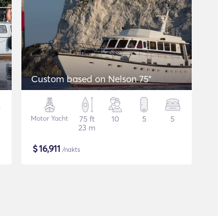
Custom based on Nelson 75"
Motor Yacht
75 ft
10
5
5
23 m
$
16,911
/nakts