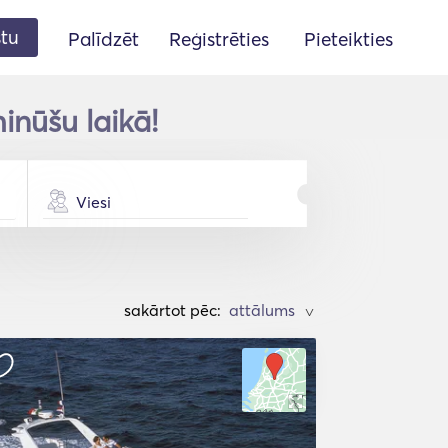
stu
Palīdzēt
Reģistrēties
Pieteikties
inūšu laikā!
Viesi
sakārtot pēc:
>