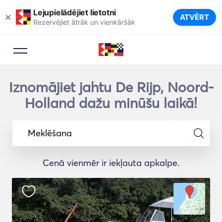
Lejupielādējiet lietotni
×
ATVĒRT
Rezervējiet ātrāk un vienkāršāk
Iznomājiet jahtu De Rijp, Noord-
Holland dažu minūšu laikā!
Meklēšana
Cenā vienmēr ir iekļauta apkalpe.