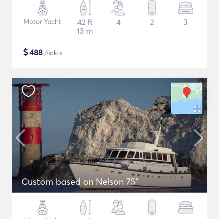
Motor Yacht
42 ft
4
2
3
13 m
$
488
/nakts
Custom based on Nelson 75"