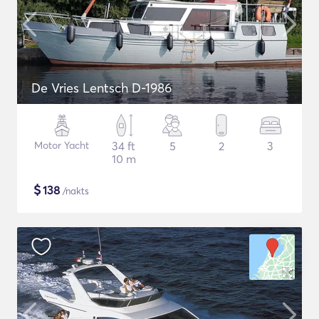
De Vries Lentsch D-1986
Motor Yacht
34 ft
5
2
3
10 m
$
138
/nakts