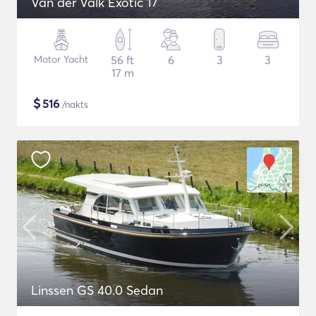
Van der Valk Exotic 17
Motor Yacht
56 ft
6
3
3
17 m
$
516
/nakts
Linssen GS 40.0 Sedan