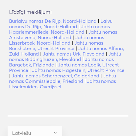
Līdzīgi meklējumi
Burlaivu nomas De Rijp, Noord-Holland
|
Laivu
nomas De Rijp, Noord-Holland
|
Jahtu nomas
Haarlemmerliede, Noord-Holland
|
Jahtu nomas
Amstelvēna, Noord-Holland
|
Jahtu nomas
Lisserbroek, Noord-Holland
|
Jahtu nomas
Bunshotene, Utrecht Province
|
Jahtu nomas Alfena,
Zuid-Holland
|
Jahtu nomas Urk, Flevoland
|
Jahtu
nomas Biddinghuizen, Flevoland
|
Jahtu nomas
Bargebek, Frīzlande
|
Jahtu nomas Lopik, Utrecht
Province
|
Jahtu nomas Hagestein, Utrecht Province
|
Jahtu nomas Scherpenzeel, Gelderland
|
Jahtu
nomas Commissiepolle, Friesland
|
Jahtu nomas
IJsselmuiden, Overijssel