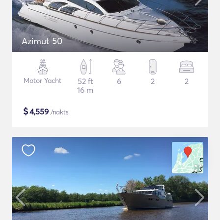
Azimut 50
Motor Yacht
52 ft
6
2
2
16 m
$
4,559
/nakts