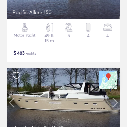
Pacific Allure 150
Motor Yacht
49 ft
5
4
4
15 m
$
483
/nakts