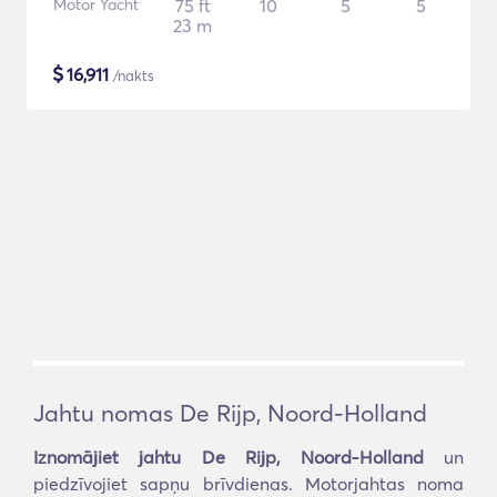
Motor Yacht
75 ft
10
5
5
23 m
$
16,911
/nakts
Jahtu nomas De Rijp, Noord-Holland
Iznomājiet jahtu De Rijp, Noord-Holland
un
piedzīvojiet sapņu brīvdienas. Motorjahtas noma