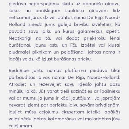
piedāvā nepārspējamu skatu uz apburošu ainavu,
sākot no brīnišķīgām saulrieta ainavām līdz
neticamai jūras dzīvei. Jahtas noma De Rijp, Noord-
Holland sniedz jums galējo brīvību izvēlēties, kā
pavadīt savu laiku un kurus galamērķus izpētīt.
Neatkarīgi no tā, vai dodat priekšroku lēnai
burāšanai, jaunu ostu un līču izpētei vai klusai
pludmalei piknikam un peldēšanai, jahtas noma ir
ideāls veids, kā izjust burāšanas prieku.
BednBlue jahtu nomas platforma piedāvā tikai
pārbaudītas laivas nomai De Rijp, Noord-Holland.
Atrodiet un rezervējiet savu ideālo jahtu dažu
minūšu laikā. Jūs varat tieši sazināties ar īpašnieku
vai ar mums, ja jums ir kādi jautājumi. Ja joprojām
nevarat izlemt par perfektu laivu savām brīvdienām,
ļaujiet mūsu ceļojumu ekspertam ieteikt labākās
velosipēdu jahtas, katamarānus vai motorjahtas jūsu
ceļojumam.