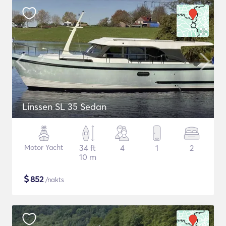
Linssen SL 35 Sedan
Motor Yacht
34 ft
4
1
2
10 m
$
852
/nakts