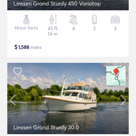
Linssen Grand Sturdy 450 Variotop
Motor Yacht
45 ft
4
2
2
14 m
$
1,588
/nakts
Linssen Grand Sturdy 30.0