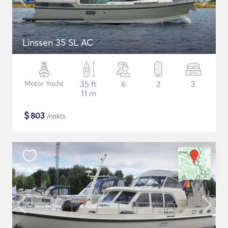
Linssen 35 SL AC
Motor Yacht
35 ft
6
2
3
11 m
$
803
/nakts