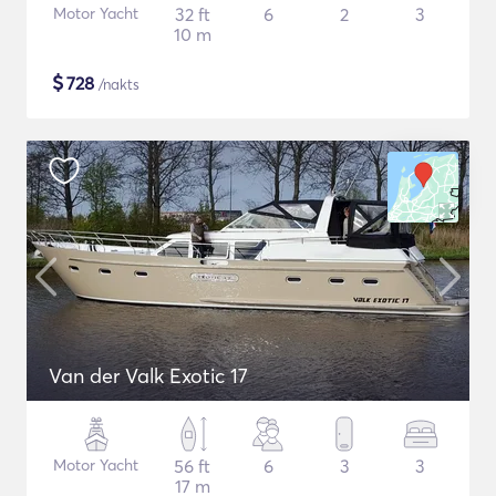
Motor Yacht
32 ft
6
2
3
10 m
$
728
/nakts
Van der Valk Exotic 17
Motor Yacht
56 ft
6
3
3
17 m