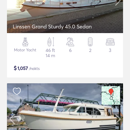
Linssen Grand Sturdy 45.0 Sedan
Motor Yacht
46 ft
6
2
3
14 m
$
1,057
/nakts