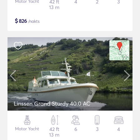
Motor Yacht
42 ft
4
2
3
13 m
$
826
/nakts
Linssen Grand Sturdy 40.0 AC
Motor Yacht
42 ft
6
3
4
13 m