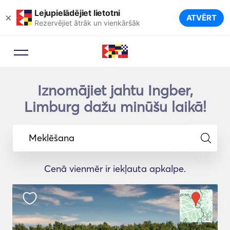
Lejupielādējiet lietotni
×
ATVĒRT
Rezervējiet ātrāk un vienkāršāk
Iznomājiet jahtu Ingber,
Limburg dažu minūšu laikā!
Meklēšana
Cenā vienmēr ir iekļauta apkalpe.