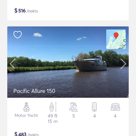
$
516
/nakts
Pacific Allure 150
Motor Yacht
49 ft
5
4
4
15 m
$
483
/nakts