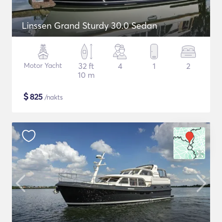
Linssen Grand Sturdy 30.0 Sedan
Motor Yacht
32 ft
4
1
2
10 m
$
825
/nakts