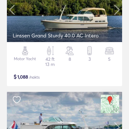
Linssen Grand Sturdy 40.0 AC Intero
Motor Yacht
42 ft
8
3
5
13 m
$
1,088
/nakts