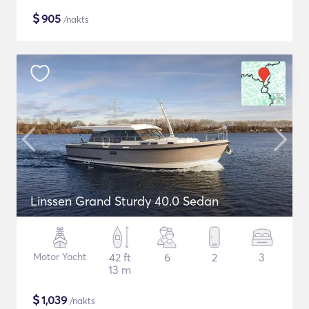
$
905
/nakts
Linssen Grand Sturdy 40.0 Sedan
Motor Yacht
42 ft
6
2
3
13 m
$
1,039
/nakts