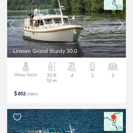
Linssen Grand Sturdy 30.0
Motor Yacht
32 ft
4
2
2
10 m
$
852
/nakts