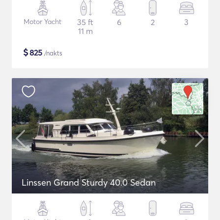
Motor Yacht
35 ft
6
2
3
11 m
$
825
/nakts
Linssen Grand Sturdy 40.0 Sedan