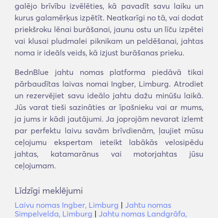
galējo brīvību izvēlēties, kā pavadīt savu laiku un
kurus galamērķus izpētīt. Neatkarīgi no tā, vai dodat
priekšroku lēnai burāšanai, jaunu ostu un līču izpētei
vai klusai pludmalei piknikam un peldēšanai, jahtas
noma ir ideāls veids, kā izjust burāšanas prieku.
BednBlue jahtu nomas platforma piedāvā tikai
pārbaudītas laivas nomai Ingber, Limburg. Atrodiet
un rezervējiet savu ideālo jahtu dažu minūšu laikā.
Jūs varat tieši sazināties ar īpašnieku vai ar mums,
ja jums ir kādi jautājumi. Ja joprojām nevarat izlemt
par perfektu laivu savām brīvdienām, ļaujiet mūsu
ceļojumu ekspertam ieteikt labākās velosipēdu
jahtas, katamarānus vai motorjahtas jūsu
ceļojumam.
Līdzīgi meklējumi
Laivu nomas Ingber, Limburg
|
Jahtu nomas
Simpelvelda, Limburg
|
Jahtu nomas Landgrāfa,