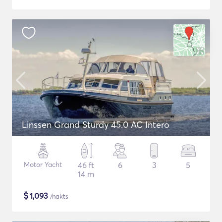
Linssen Grand Sturdy 45.0 AC Intero
Motor Yacht
46 ft
6
3
5
14 m
$
1,093
/nakts