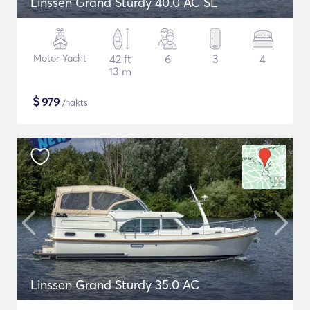
Linssen Grand Sturdy 40.0 AC SL
Motor Yacht
42 ft
6
3
4
13 m
$
979
/nakts
Linssen Grand Sturdy 35.0 AC