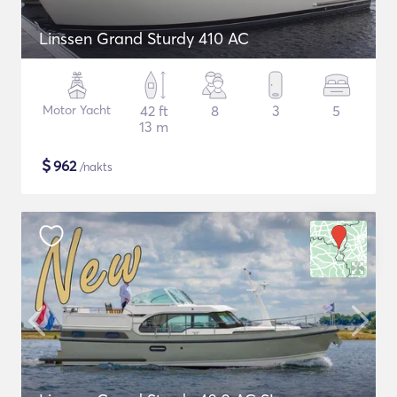
Linssen Grand Sturdy 410 AC
Motor Yacht
42 ft
8
3
5
13 m
$
962
/nakts