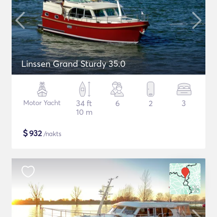
Linssen Grand Sturdy 35.0
Motor Yacht
34 ft
6
2
3
10 m
$
932
/nakts