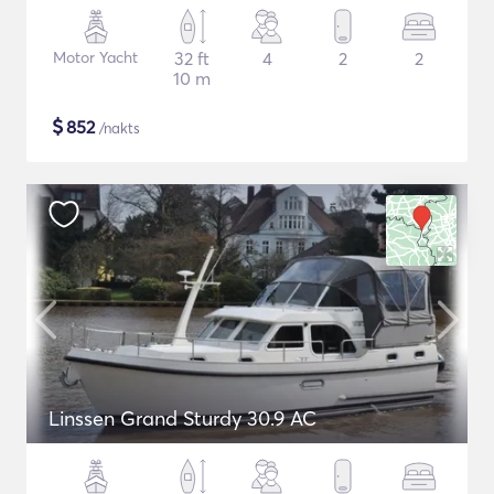
Motor Yacht
32 ft
4
2
2
10 m
$
852
/nakts
Linssen Grand Sturdy 30.9 AC