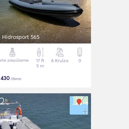
Hidrosport 565
etie piepūšamie
17 ft
6 Kruīza
0
5 m
$
430
/diena