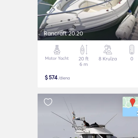
Rancraft 20.20
Motor Yacht
20 ft
8 Kruīza
0
6 m
$
574
/diena