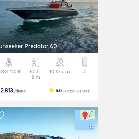
unseeker Predator 60
otor Yacht
60 ft
10 Kruīza
3
18 m
$
2,813
5.0
/diena
(1
atsauksmes
)