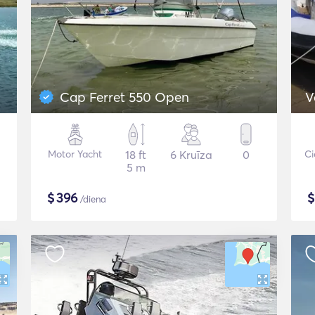
Cap Ferret 550 Open
V
Motor Yacht
18 ft
6 Kruīza
0
Ci
5 m
$
396
/diena