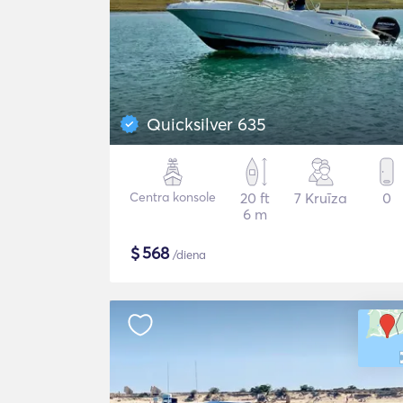
Quicksilver 635
Centra konsole
20 ft
7 Kruīza
0
6 m
$
568
/diena