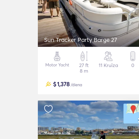
Sun Tracker Party Barge 27
Motor Yacht
27 ft
11 Kruīza
0
8 m
$
1,378
/diena