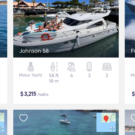
Johnson 58
F
Motor Yacht
58 ft
6
3
3
Mo
18 m
$
3,215
/nakts