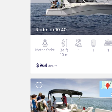
Rodman 10.40
Motor Yacht
34 ft
1
1
1
10 m
$
964
/nakts