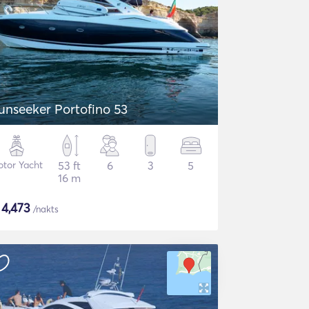
unseeker Portofino 53
tor Yacht
53 ft
6
3
5
16 m
$
4,473
/nakts