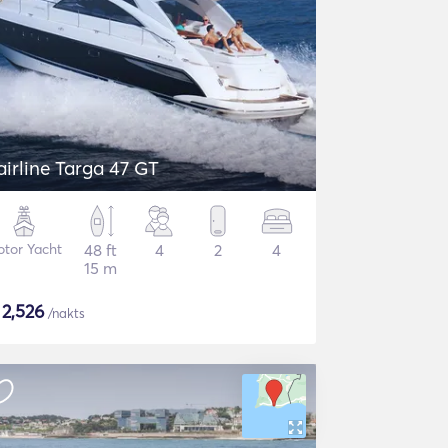
airline Targa 47 GT
tor Yacht
48 ft
4
2
4
15 m
$
2,526
/nakts