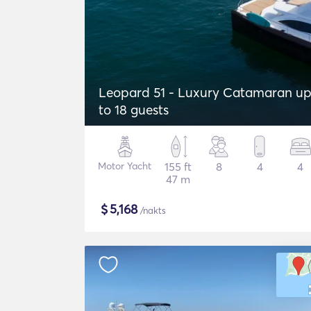
Leopard 51 - Luxury Catamaran u
to 18 guests
Motor Yacht
155 ft
8
4
4
47 m
$
5,168
/nakts