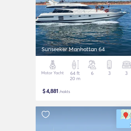
Sunseeker Manhattan 64
Motor Yacht
64 ft
6
3
3
20 m
$
4,881
/nakts