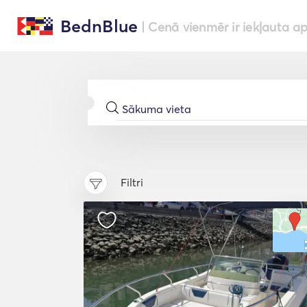
BednBlue
| Cenā vienmēr ir iekļauta a
Filtri