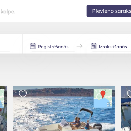
Pievieno sarak
pkalpe.