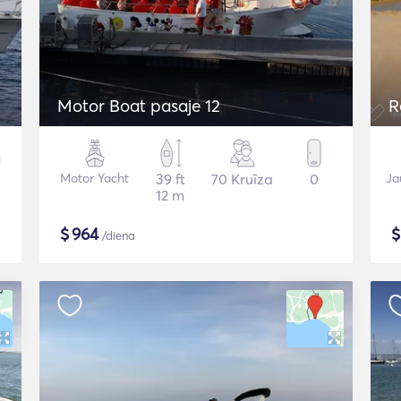
Motor Boat pasaje 12
R
Motor Yacht
39 ft
70 Kruīza
0
Ja
12 m
$
964
/diena