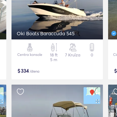
Oki Boats Baraccuda 545
Centra konsole
18 ft
7 Kruīza
0
Ci
5 m
$
334
/diena