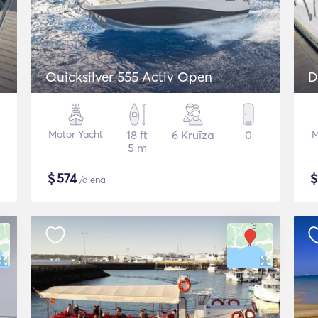
Quicksilver 555 Activ Open
D
Motor Yacht
18 ft
6 Kruīza
0
M
5 m
$
574
/diena