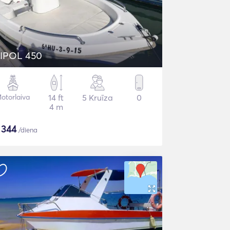
IPOL 450
otorlaiva
14 ft
5 Kruīza
0
4 m
$
344
/diena