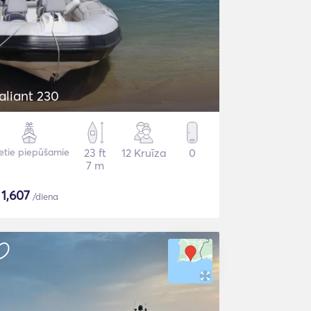
aliant 230
etie piepūšamie
23 ft
12 Kruīza
0
7 m
$
1,607
/diena