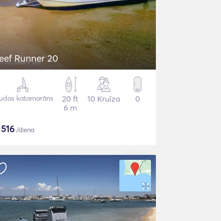
eef Runner 20
udas katamarāns
20 ft
10 Kruīza
0
6 m
$
516
/diena