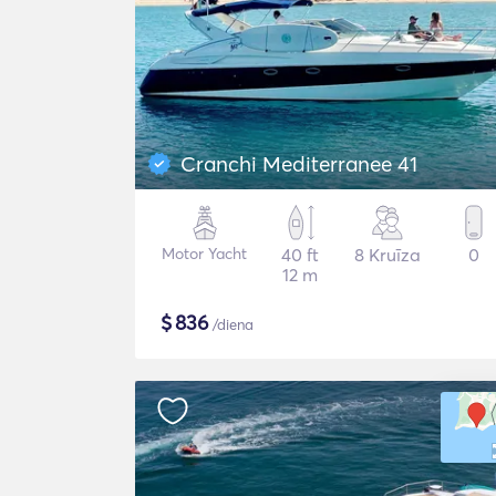
Cranchi Mediterranee 41
Motor Yacht
40 ft
8 Kruīza
0
12 m
$
836
/diena