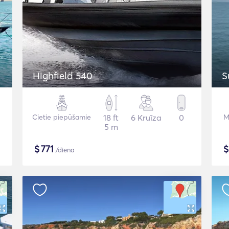
Highfield 540
S
Cietie piepūšamie
18 ft
6 Kruīza
0
M
5 m
$
771
/diena