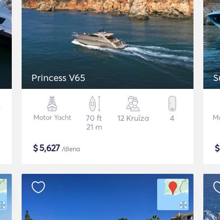
p
Princess V65
S
Motor Yacht
70 ft
12 Kruīza
4
Mo
21 m
$
5,627
/diena