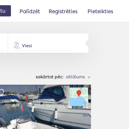
stu
Palīdzēt
Reģistrēties
Pieteikties
Viesi
sakārtot pēc:
>