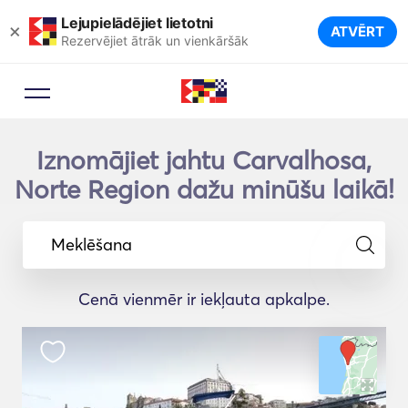
Lejupielādējiet lietotni
×
ATVĒRT
Rezervējiet ātrāk un vienkāršāk
Iznomājiet jahtu Carvalhosa,
Norte Region dažu minūšu laikā!
Meklēšana
Cenā vienmēr ir iekļauta apkalpe.