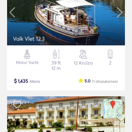
Valk Vlet 12.3
Motor Yacht
39 ft
12 Kruīza
2
12 m
$
1,435
5.0
/diena
(1
atsauksmes
)