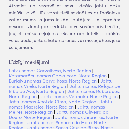
Atrodiet un rezervējiet savu ideālo jahtu dažu
minūšu laikā. Jūs varat tieši sazināties ar īpašnieku
vai ar mums, ja jums ir kādi jautājumi. Ja joprojām
nevarat izlemt par perfektu laivu savām brīvdienām,
ļaujiet mūsu ceļojumu ekspertam ieteikt labākās
velosipēdu jahtas, katamarānus vai motorjahtas jūsu
ceļojumam.
Līdzīgi meklējumi
Laivu nomas Carvalhosa, Norte Region
|
Katamarānu nomas Carvalhosa, Norte Region
|
Burlaivu nomas Carvalhosa, Norte Region
|
Jahtu
nomas Vilela, Norte Region
|
Jahtu nomas Refojos de
Riba de Ave, Norte Region
|
Jahtu nomas Rebordões,
Norte Region
|
Jahtu nomas Vermoim, Norte Region
|
Jahtu nomas Abol de Cima, Norte Region
|
Jahtu
nomas Magrelos, Norte Region
|
Jahtu nomas
Melres, Norte Region
|
Jahtu nomas Oliveira do
Douro, Norte Region
|
Jahtu nomas Zebreiros, Norte
Region
|
Jahtu nomas Senhora da Hora, Norte
Region
|
Jahtu nomas Santa Cruz do Bispo, Norte