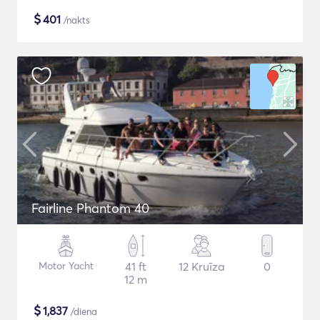
$
401
/nakts
Fairline Phantom 40
Motor Yacht
41 ft
12 Kruīza
0
12 m
$
1,837
/diena