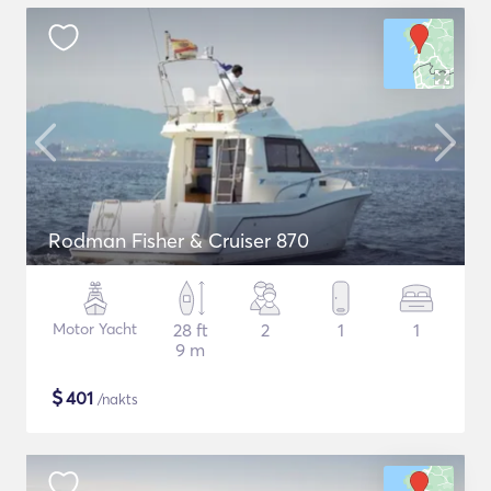
Rodman Fisher & Cruiser 870
Motor Yacht
28 ft
2
1
1
9 m
$
401
/nakts