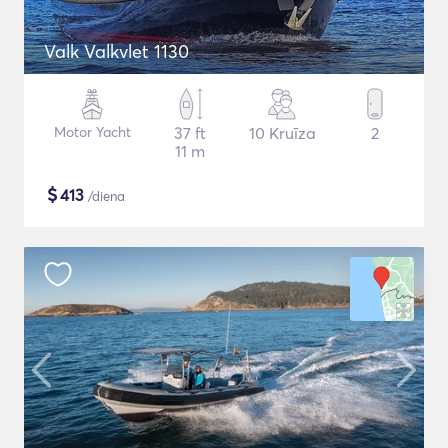
Valk Valkvlet 1130
Motor Yacht
37 ft
10 Kruīza
2
11 m
$
413
/diena