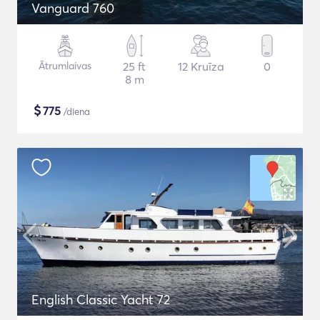
Vanguard 760
Ātrumlaivas
25 ft
12 Kruīza
0
8 m
$
775
/diena
English Classic Yacht 72