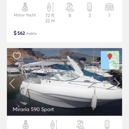
Motor Yacht
72 ft
8
3
7
22 m
$
562
/nakts
Miraria 590 Sport