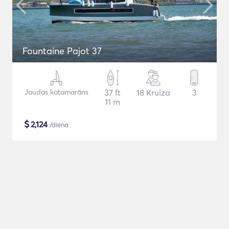
Fountaine Pajot 37
Jaudas katamarāns
37 ft
18 Kruīza
3
11 m
$
2,124
/diena