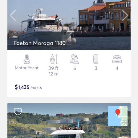
Faeton Moraga 1180
Motor Yacht
39 ft
6
3
4
12 m
$
1,435
/nakts