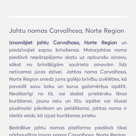
Jahtu nomas Carvalhosa, Norte Region
Iznomājiet jahtu Carvalhosa, Norte Region
un
piedzīvojiet sapņu brīvdienas. Motorjahtas noma
piedāvā nepārspējamu skatu uz apburošu ainavu,
sākot no brīnišķīgām saulrieta ainavām līdz
neticamai jūras dzīvei. Jahtas noma Carvalhosa,
Norte Region sniedz jums galējo brīvību izvēlēties, kā
pavadīt savu laiku un kurus galamērķus izpētīt.
Neatkarīgi no tā, vai dodat priekšroku lēnai
burāšanai, jaunu ostu un līču izpētei vai klusai
pludmalei piknikam un peldēšanai, jahtas noma ir
ideāls veids, kā izjust burāšanas prieku.
BednBlue jahtu nomas platforma piedāvā tikai
pārbaudītas laivas nomai Carvalhosa, Norte Region.