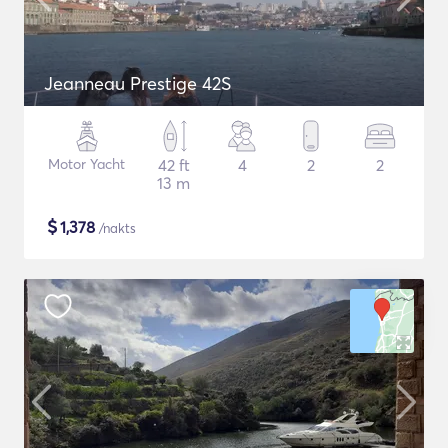
Jeanneau Prestige 42S
Motor Yacht
42 ft
4
2
2
13 m
$
1,378
/nakts