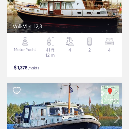
ValkVlet 12,3
Motor Yacht
41 ft
4
2
4
12 m
$
1,378
/nakts