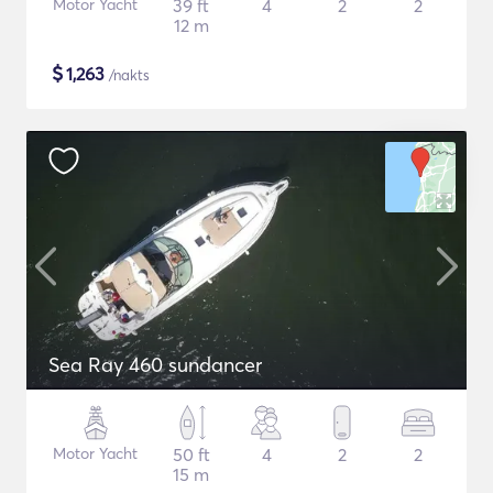
Motor Yacht
39 ft
4
2
2
12 m
$
1,263
/nakts
Sea Ray 460 sundancer
Motor Yacht
50 ft
4
2
2
15 m