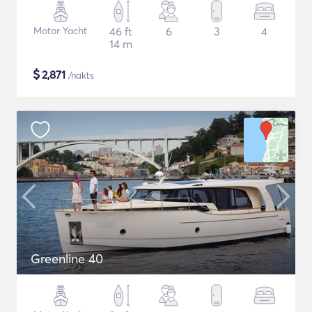
Motor Yacht
46 ft
6
3
4
14 m
$
2,871
/nakts
Greenline 40