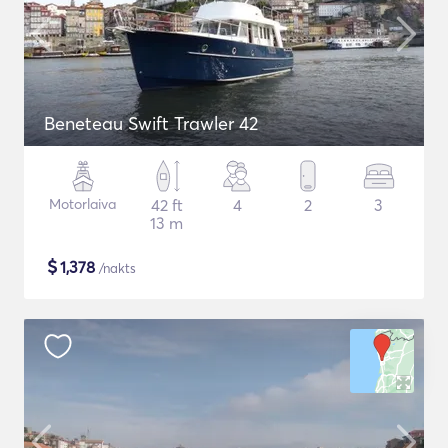
Beneteau Swift Trawler 42
Motorlaiva
42 ft
4
2
3
13 m
$
1,378
/nakts