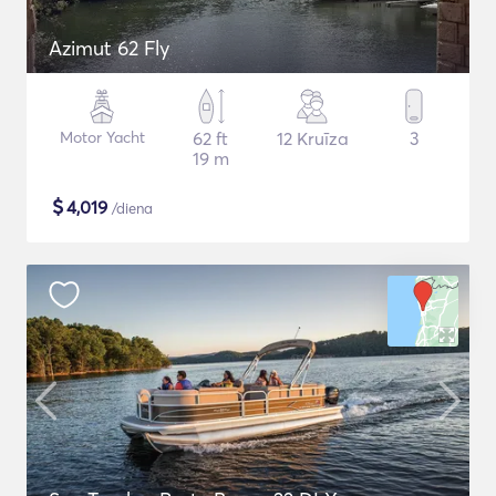
Azimut 62 Fly
Motor Yacht
62 ft
12 Kruīza
3
19 m
$
4,019
/diena