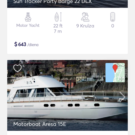
Sun Tracker Party Barge 22 DLX
Motor Yacht
22 ft
9 Kruīza
0
7 m
$
643
/diena
Motorboat Aresa 15E