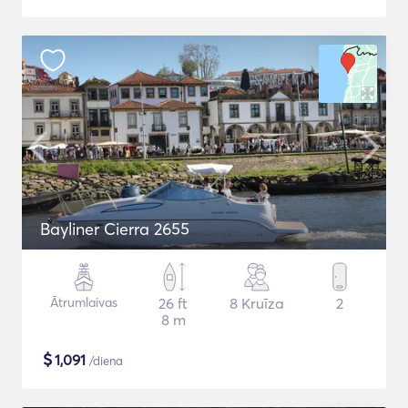
Bayliner Cierra 2655
Ātrumlaivas
26 ft
8 Kruīza
2
8 m
$
1,091
/diena