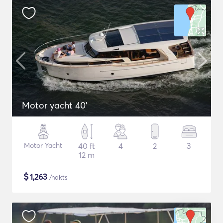
Motor yacht 40'
Motor Yacht
40 ft
4
2
3
12 m
$
1,263
/nakts