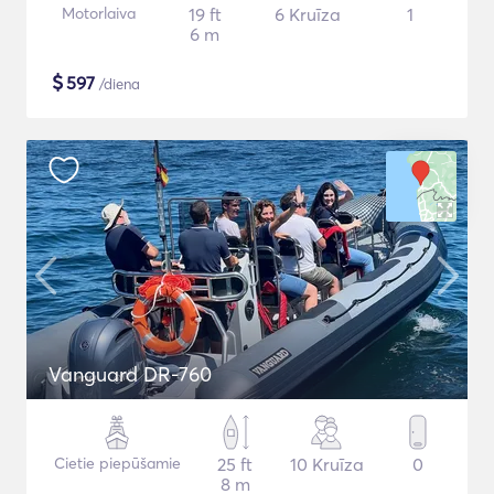
Motorlaiva
19 ft
6 Kruīza
1
6 m
$
597
/diena
Vanguard DR-760
Cietie piepūšamie
25 ft
10 Kruīza
0
8 m