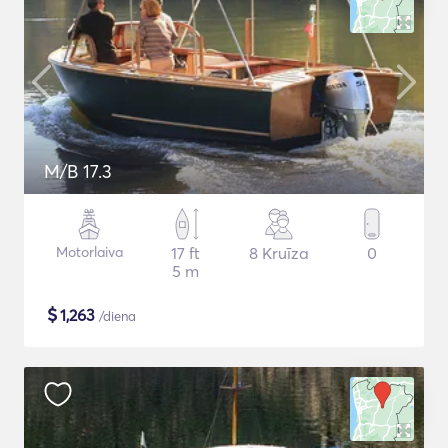
M/B 17.3
Motorlaiva
17 ft
8 Kruīza
0
5 m
$
1,263
/diena