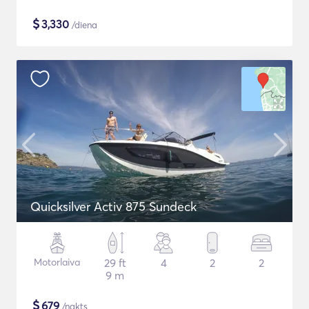
$
3,330
/diena
Quicksilver Activ 875 Sundeck
Motorlaiva
29 ft
4
2
2
9 m
$
679
/nakts