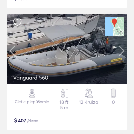
Vanguard 560
Cietie piepūšamie
18 ft
12 Kruīza
0
5 m
$
407
/diena