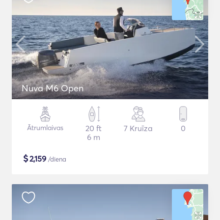
Nuva M6 Open
Ātrumlaivas
20 ft
7 Kruīza
0
6 m
$
2,159
/diena