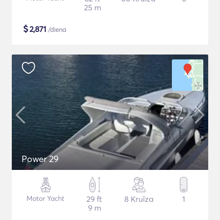
25 m
$
2,871
/diena
Power 29
Motor Yacht
29 ft
8 Kruīza
1
9 m