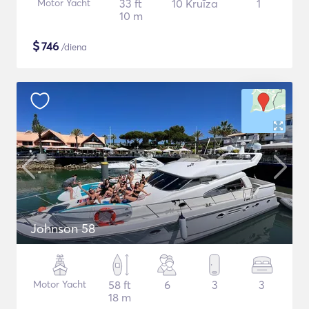
Motor Yacht
33 ft
10 Kruīza
1
10 m
$
746
/diena
Johnson 58
Motor Yacht
58 ft
6
3
3
18 m