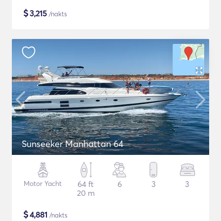
$
3,215
/nakts
Sunseeker Manhattan 64
Motor Yacht
64 ft
6
3
3
20 m
$
4,881
/nakts