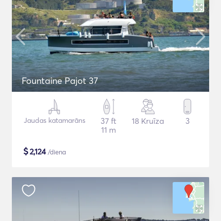
Fountaine Pajot 37
Jaudas katamarāns
37 ft
18 Kruīza
3
11 m
$
2,124
/diena