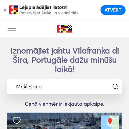
Lejupielādējiet lietotni
×
ATVĒRT
Rezervējiet ātrāk un vienkāršāk
Iznomājiet jahtu Vilafranka di
Šira, Portugāle dažu minūšu
laikā!
Meklēšana
Cenā vienmēr ir iekļauta apkalpe.