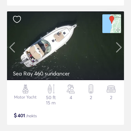
Sea Ray 460 sundancer
Motor Yacht
50 ft
4
2
2
15 m
$
401
/nakts