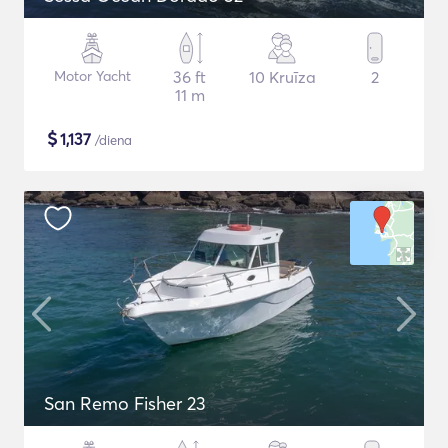
Motor Yacht
36 ft
10 Kruīza
2
11 m
$
1,137
/diena
San Remo Fisher 23