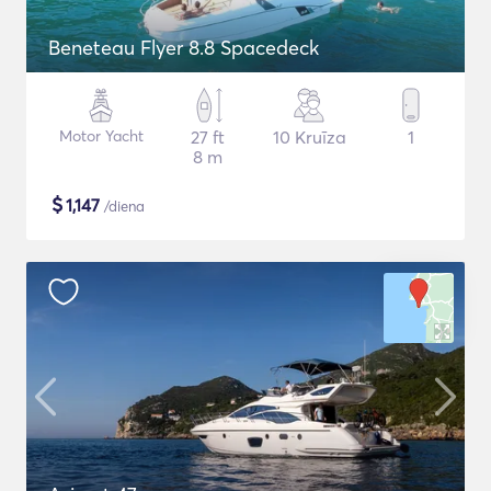
Beneteau Flyer 8.8 Spacedeck
Motor Yacht
27 ft
10 Kruīza
1
8 m
$
1,147
/diena