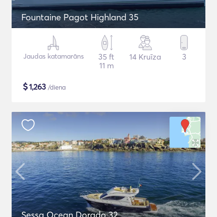
Fountaine Pagot Highland 35
Jaudas katamarāns
35 ft
14 Kruīza
3
11 m
$
1,263
/diena
Sessa Ocean Dorado 32