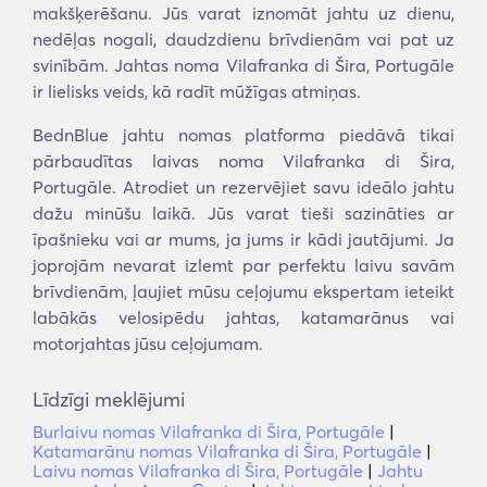
makšķerēšanu. Jūs varat iznomāt jahtu uz dienu,
nedēļas nogali, daudzdienu brīvdienām vai pat uz
svinībām. Jahtas noma Vilafranka di Šira, Portugāle
ir lielisks veids, kā radīt mūžīgas atmiņas.
BednBlue jahtu nomas platforma piedāvā tikai
pārbaudītas laivas noma Vilafranka di Šira,
Portugāle. Atrodiet un rezervējiet savu ideālo jahtu
dažu minūšu laikā. Jūs varat tieši sazināties ar
īpašnieku vai ar mums, ja jums ir kādi jautājumi. Ja
joprojām nevarat izlemt par perfektu laivu savām
brīvdienām, ļaujiet mūsu ceļojumu ekspertam ieteikt
labākās velosipēdu jahtas, katamarānus vai
motorjahtas jūsu ceļojumam.
Līdzīgi meklējumi
Burlaivu nomas Vilafranka di Šira, Portugāle
|
Katamarānu nomas Vilafranka di Šira, Portugāle
|
Laivu nomas Vilafranka di Šira, Portugāle
|
Jahtu