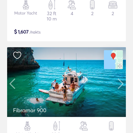
Motor Yacht
32 ft
4
2
2
10 m
$
1,607
/nakts
Fibramar 900