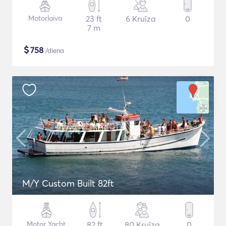
Motorlaiva
23 ft
6 Kruīza
0
7 m
$
758
/diena
M/Y Custom Built 82ft
Motor Yacht
82 ft
80 Kruīza
0