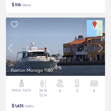
$
516
/diena
Faeton Moraga 1180
Motor Yacht
39 ft
6
3
4
12 m
$
1,435
/nakts