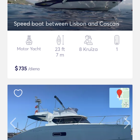
Speed boat between Lisbon and Cascais
Motor Yacht
23 ft
8 Kruīza
1
7 m
$
735
/diena