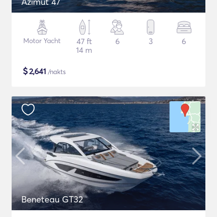
Azimut 47
Motor Yacht
47 ft
6
3
6
14 m
$
2,641
/nakts
Beneteau GT32