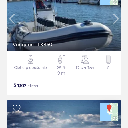
Vanguard TX860
Cietie piepūšamie
28 ft
12 Kruīza
0
9 m
$
1,102
/diena