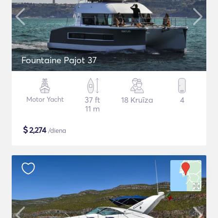
Fountaine Pajot 37
Motor Yacht
37 ft
18 Kruīza
4
11 m
$
2,274
/diena