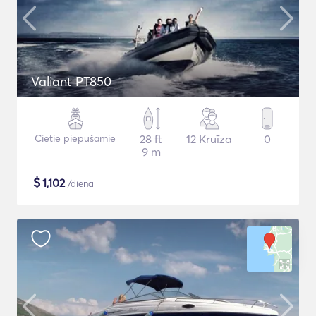
Valiant PT850
Cietie piepūšamie
28 ft
12 Kruīza
0
9 m
$
1,102
/diena