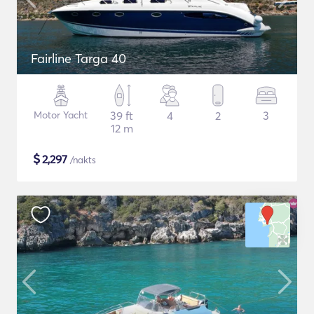
Fairline Targa 40
Motor Yacht
39 ft
4
2
3
12 m
$
2,297
/nakts