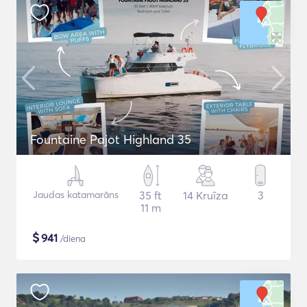
Fountaine Pajot Highland 35
Jaudas katamarāns
35 ft
14 Kruīza
3
11 m
$
941
/diena