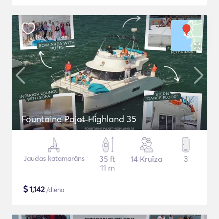
Fountaine Pajot Highland 35
Jaudas katamarāns
35 ft
14 Kruīza
3
11 m
$
1,142
/diena