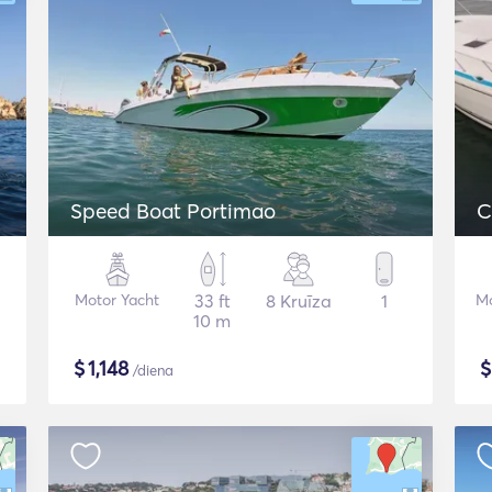
Speed Boat Portimao
C
Motor Yacht
33 ft
8 Kruīza
1
Mo
10 m
$
1,148
/diena