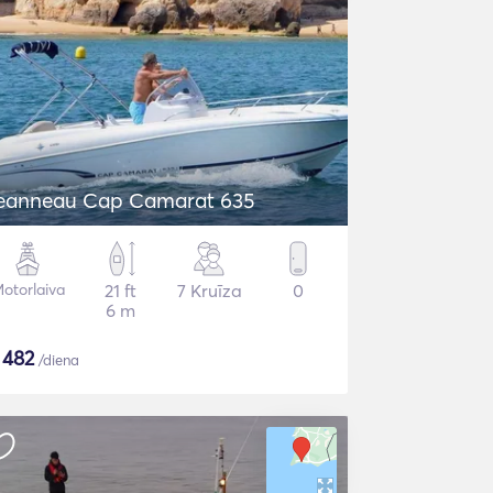
eanneau Cap Camarat 635
otorlaiva
21 ft
7 Kruīza
0
6 m
$
482
/diena