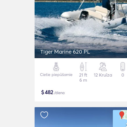
Tiger Marine 620 PL
Cietie piepūšamie
21 ft
12 Kruīza
0
6 m
$
482
/diena