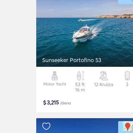
Sunseeker Portofino 53
Motor Yacht
53 ft
12 Kruīza
3
16 m
$
3,215
/diena