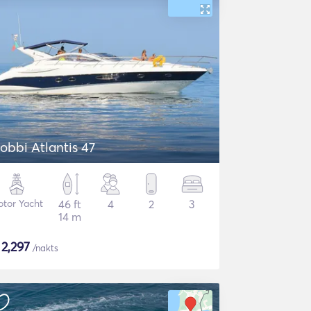
obbi Atlantis 47
tor Yacht
46 ft
4
2
3
14 m
$
2,297
/nakts