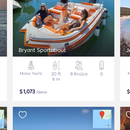
Bryant Sportabout
J
Motor Yacht
20 ft
8 Kruīza
0
M
6 m
$
1,073
/diena