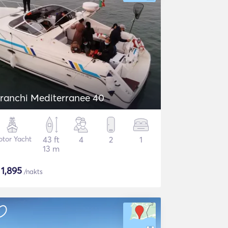
ranchi Mediterranee 40
tor Yacht
43 ft
4
2
1
13 m
$
1,895
/nakts