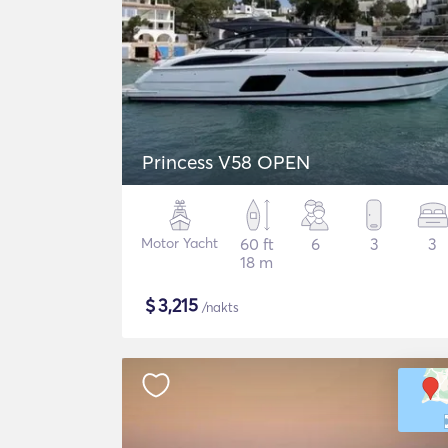
Princess V58 OPEN
Motor Yacht
60 ft
6
3
3
18 m
$
3,215
/nakts