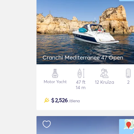
Cranchi Mediterranee 47 Open
Motor Yacht
47 ft
12 Kruīza
2
14 m
$
2,526
/diena