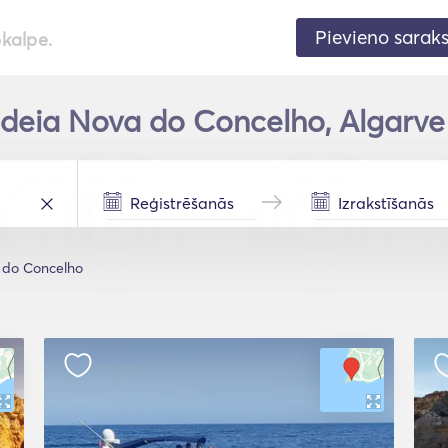
Pievieno sarak
pkalpe.
ldeia Nova do Concelho, Algarve
 do Concelho