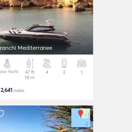
ranchi Mediterranee
tor Yacht
47 ft
4
2
1
14 m
$
2,641
/nakts