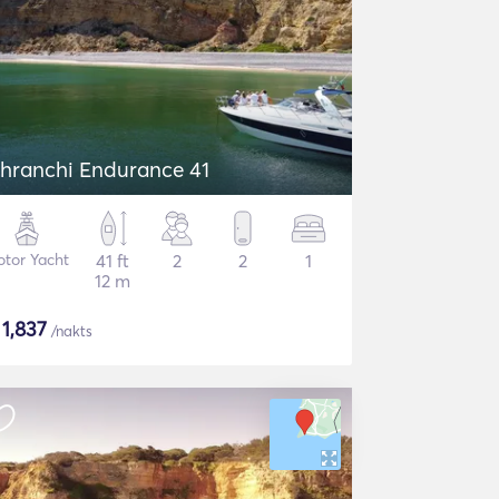
hranchi Endurance 41
tor Yacht
41 ft
2
2
1
12 m
$
1,837
/nakts