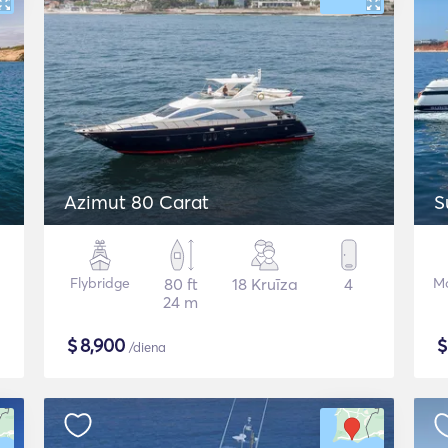
Azimut 80 Carat
S
Flybridge
80 ft
18 Kruīza
4
Mo
24 m
$
8,900
/diena