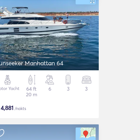
unseeker Manhattan 64
tor Yacht
64 ft
6
3
3
20 m
$
4,881
/nakts