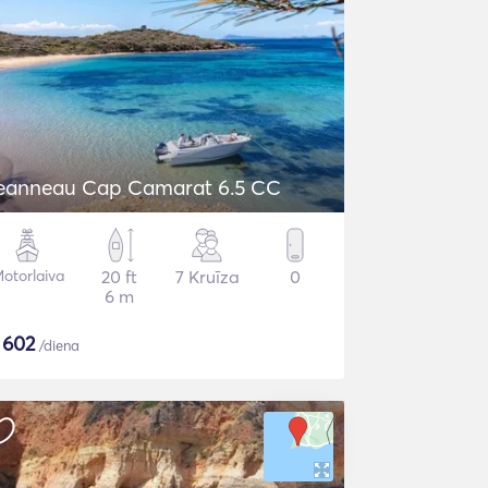
eanneau Cap Camarat 6.5 CC
otorlaiva
20 ft
7 Kruīza
0
6 m
$
602
/diena