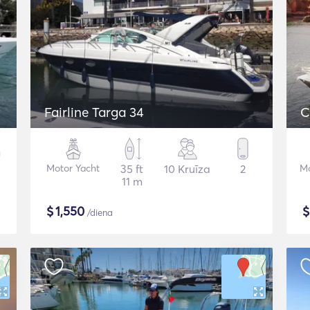
Fairline Targa 34
C
Motor Yacht
35 ft
10 Kruīza
2
Mo
11 m
$
1,550
/diena