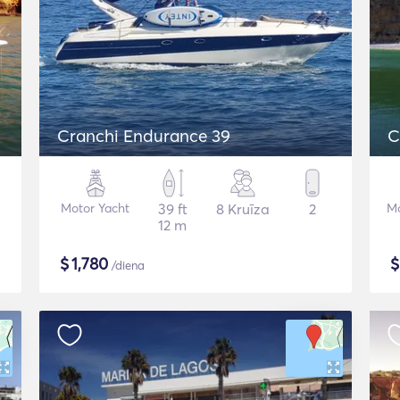
Cranchi Endurance 39
C
Motor Yacht
39 ft
8 Kruīza
2
Mo
12 m
$
1,780
/diena