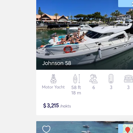
Johnson 58
Motor Yacht
58 ft
6
3
3
18 m
$
3,215
/nakts