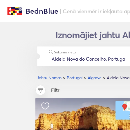
BednBlue
| Cenā vienmēr ir iekļauta a
Iznomājiet jahtu A
Sākuma vieta
Jahtu Nomas
Portugal
Algarve
Aldeia Nova
Filtri