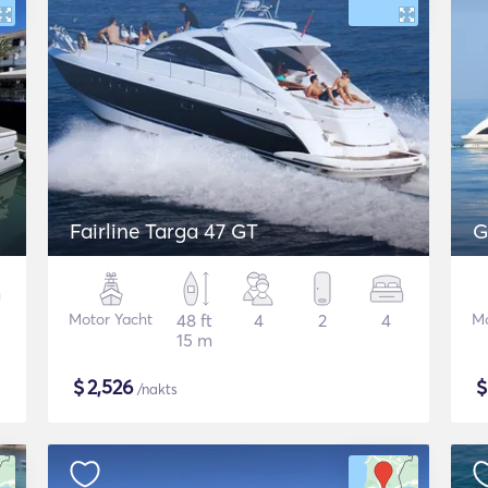
Fairline Targa 47 GT
G
Motor Yacht
48 ft
4
2
4
Mo
15 m
$
2,526
/nakts