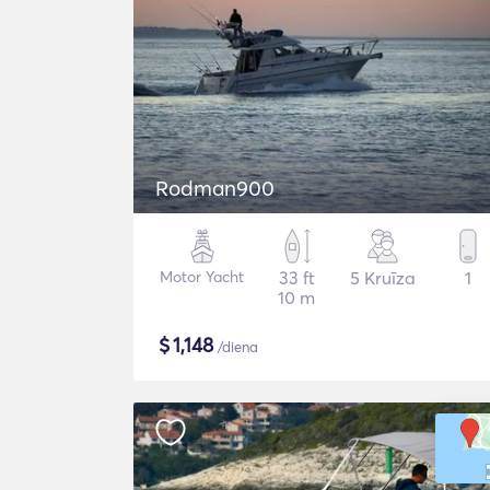
Rodman900
Motor Yacht
33 ft
5 Kruīza
1
10 m
$
1,148
/diena