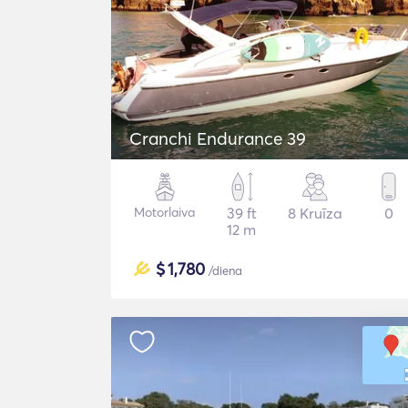
Cranchi Endurance 39
Motorlaiva
39 ft
8 Kruīza
0
12 m
$
1,780
/diena