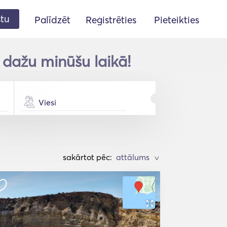
stu
Palīdzēt
Reģistrēties
Pieteikties
 dažu minūšu laikā!
Viesi
sakārtot pēc:
>