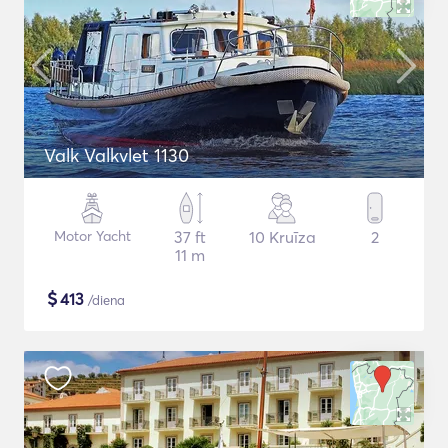
Valk Valkvlet 1130
Motor Yacht
37 ft
10 Kruīza
2
11 m
$
413
/diena