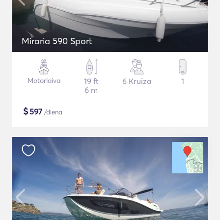
Miraria 590 Sport
Motorlaiva
19 ft
6 Kruīza
1
6 m
$
597
/diena