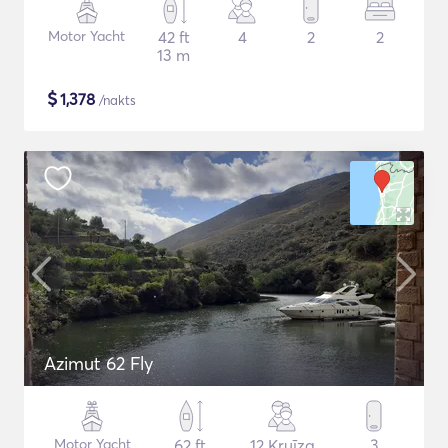
Motor Yacht
42 ft
4
2
2
13 m
$
1,378
/nakts
Azimut 62 Fly
Motor Yacht
62 ft
12 Kruīza
3