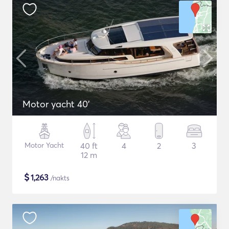
Motor yacht 40'
Motor Yacht
40 ft
4
2
3
12 m
$
1,263
/nakts