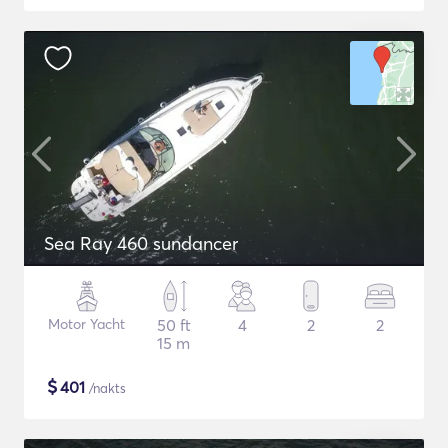
Sea Ray 460 sundancer
Motor Yacht
50 ft
4
2
2
15 m
$
401
/nakts