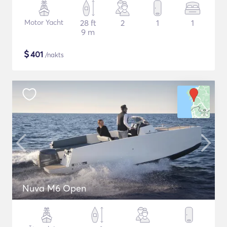
Motor Yacht
28 ft
2
1
1
9 m
$
401
/nakts
Nuva M6 Open