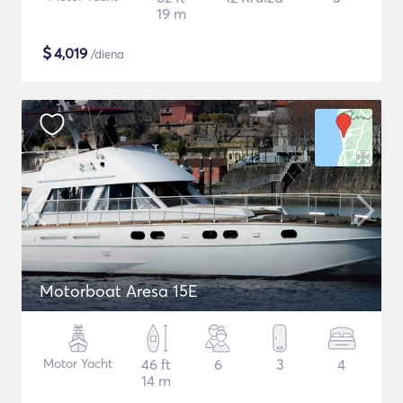
19 m
$
4,019
/diena
Motorboat Aresa 15E
Motor Yacht
46 ft
6
3
4
14 m