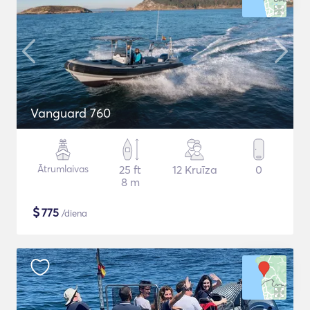
Vanguard 760
Ātrumlaivas
25 ft
12 Kruīza
0
8 m
$
775
/diena