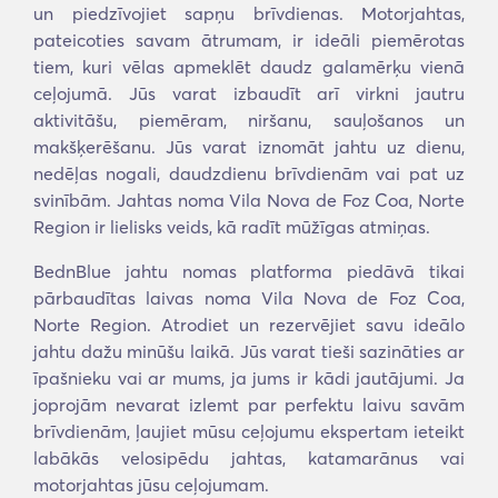
un piedzīvojiet sapņu brīvdienas. Motorjahtas,
pateicoties savam ātrumam, ir ideāli piemērotas
tiem, kuri vēlas apmeklēt daudz galamērķu vienā
ceļojumā. Jūs varat izbaudīt arī virkni jautru
aktivitāšu, piemēram, niršanu, sauļošanos un
makšķerēšanu. Jūs varat iznomāt jahtu uz dienu,
nedēļas nogali, daudzdienu brīvdienām vai pat uz
svinībām. Jahtas noma Vila Nova de Foz Coa, Norte
Region ir lielisks veids, kā radīt mūžīgas atmiņas.
BednBlue jahtu nomas platforma piedāvā tikai
pārbaudītas laivas noma Vila Nova de Foz Coa,
Norte Region. Atrodiet un rezervējiet savu ideālo
jahtu dažu minūšu laikā. Jūs varat tieši sazināties ar
īpašnieku vai ar mums, ja jums ir kādi jautājumi. Ja
joprojām nevarat izlemt par perfektu laivu savām
brīvdienām, ļaujiet mūsu ceļojumu ekspertam ieteikt
labākās velosipēdu jahtas, katamarānus vai
motorjahtas jūsu ceļojumam.