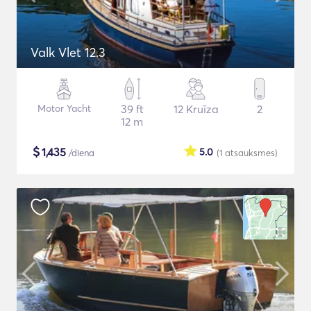
Valk Vlet 12.3
Motor Yacht
39 ft
12 Kruīza
2
12 m
$
1,435
5.0
/diena
(1
atsauksmes
)