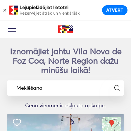
Lejupielādējiet lietotni
×
ATVĒRT
Rezervējiet ātrāk un vienkāršāk
Iznomājiet jahtu Vila Nova de
Foz Coa, Norte Region dažu
minūšu laikā!
Meklēšana
Cenā vienmēr ir iekļauta apkalpe.