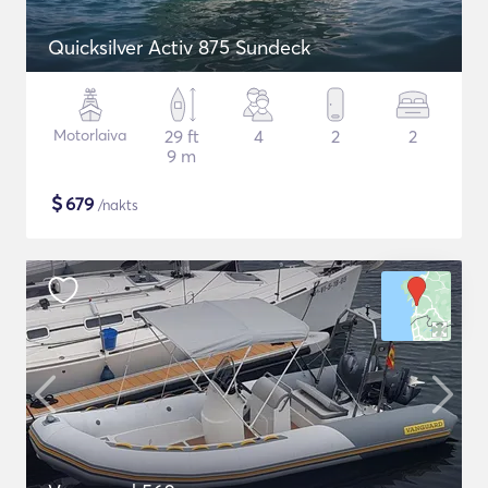
Quicksilver Activ 875 Sundeck
Motorlaiva
29 ft
4
2
2
9 m
$
679
/nakts