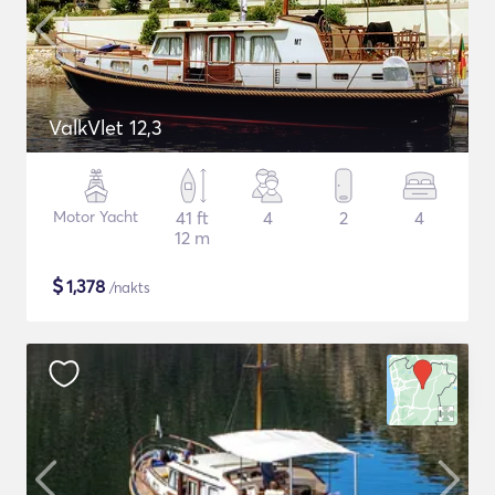
ValkVlet 12,3
Motor Yacht
41 ft
4
2
4
12 m
$
1,378
/nakts