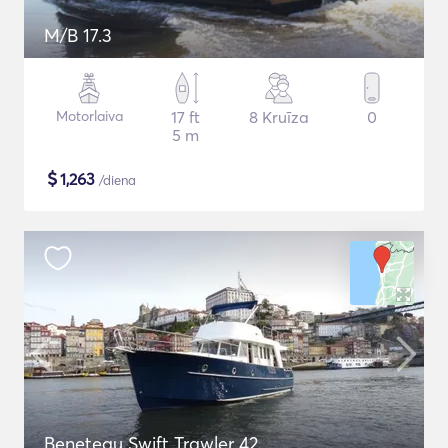
M/B 17.3
Motorlaiva
17 ft
8 Kruīza
0
5 m
$
1,263
/diena
Beneteau Swift Trawler 42