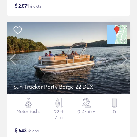
$
2,871
/nakts
Sun Tracker Party Barge 22 DLX
Motor Yacht
22 ft
9 Kruīza
0
7 m
$
643
/diena