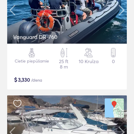
Vanguard DR-760
Cietie piepūšamie
25 ft
10 Kruīza
0
8 m
$
3,330
/diena