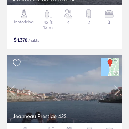
Motorlaiva
42 ft
4
2
3
13 m
$
1,378
/nakts
Jeanneau Prestige 42S