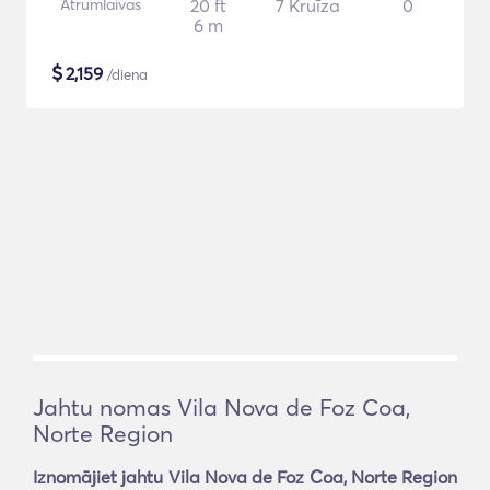
Ātrumlaivas
20 ft
7 Kruīza
0
6 m
$
2,159
/diena
Jahtu nomas Vila Nova de Foz Coa,
Norte Region
Iznomājiet jahtu Vila Nova de Foz Coa, Norte Region