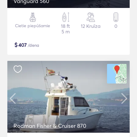
Vanguard 560
Cietie piepūšamie
18 ft
12 Kruīza
0
5 m
$
407
/diena
Rodman Fisher & Cruiser 870