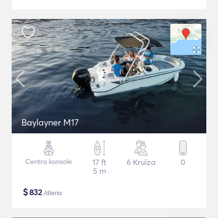
Baylayner M17
Centra konsole
17 ft
6 Kruīza
0
5 m
$
832
/diena