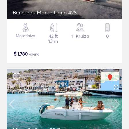
Beneteau Monte Carlo 42S
Motorlaiva
42 ft
11 Kruīza
0
13 m
$
1,780
/diena