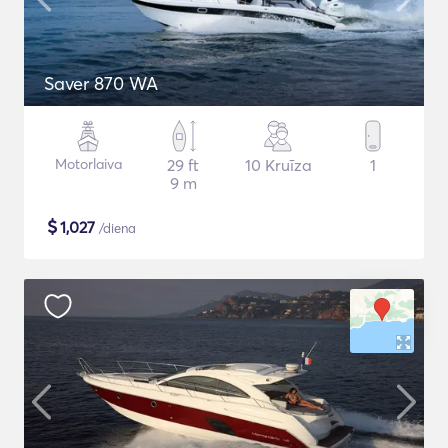
Saver 870 WA
Motorlaiva
29 ft
10 Kruīza
1
9 m
$
1,027
/diena