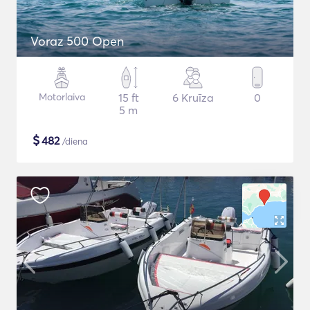
Voraz 500 Open
Motorlaiva
15 ft
6 Kruīza
0
5 m
$
482
/diena