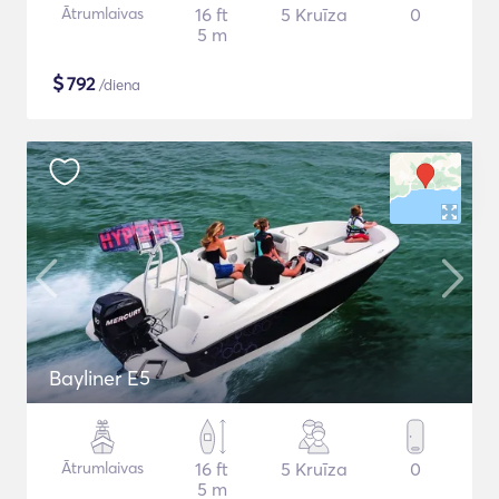
Ātrumlaivas
16 ft
5 Kruīza
0
5 m
$
792
/diena
Bayliner E5
Ātrumlaivas
16 ft
5 Kruīza
0
5 m