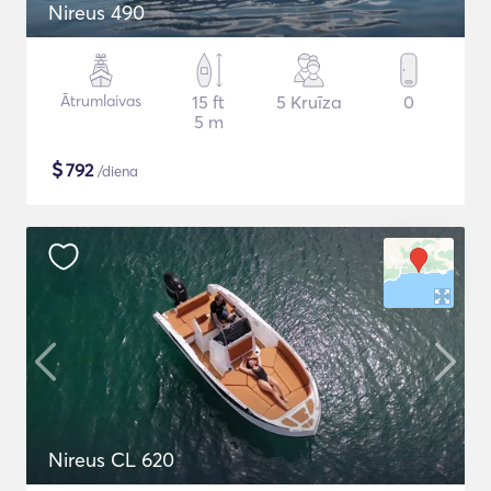
Nireus 490
Ātrumlaivas
15 ft
5 Kruīza
0
5 m
$
792
/diena
Nireus CL 620