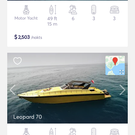
Motor Yacht
49 ft
6
3
3
15 m
$
2,503
/nakts
Leopard 70