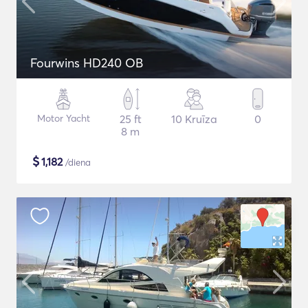
Fourwins HD240 OB
Motor Yacht
25 ft
10 Kruīza
0
8 m
$
1,182
/diena