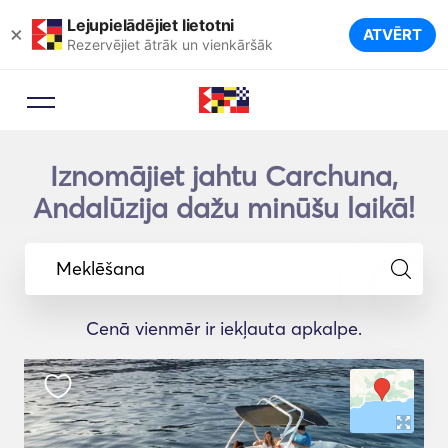
Lejupielādējiet lietotni
×
ATVĒRT
Rezervējiet ātrāk un vienkāršāk
Iznomājiet jahtu Carchuna,
Andalūzija dažu minūšu laikā!
Meklēšana
Cenā vienmēr ir iekļauta apkalpe.