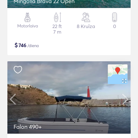
Mingolla Brava 22 Open
Motorlaiva
22 ft
8 Kruīza
0
7 m
$
746
/diena
Falon 490+