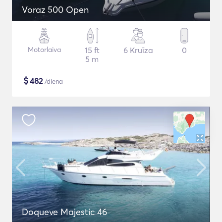
Voraz 500 Open
Motorlaiva
15 ft
6 Kruīza
0
5 m
$
482
/diena
Doqueve Majestic 46