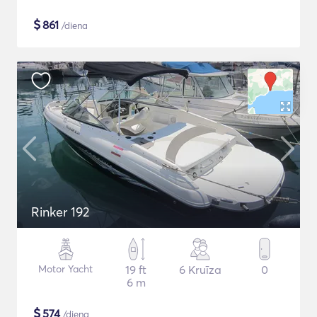
$
861
/diena
Rinker 192
Motor Yacht
19 ft
6 Kruīza
0
6 m
$
574
/diena