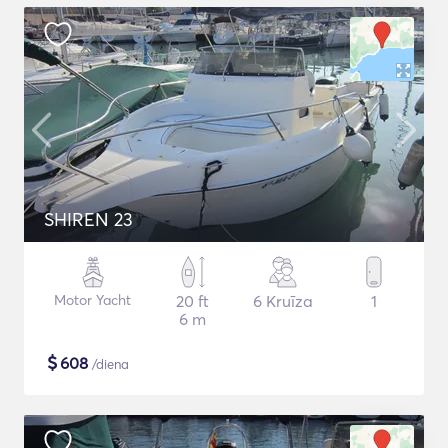
SHIREN 23
Motor Yacht
20 ft
6 Kruīza
1
6 m
$
608
/diena