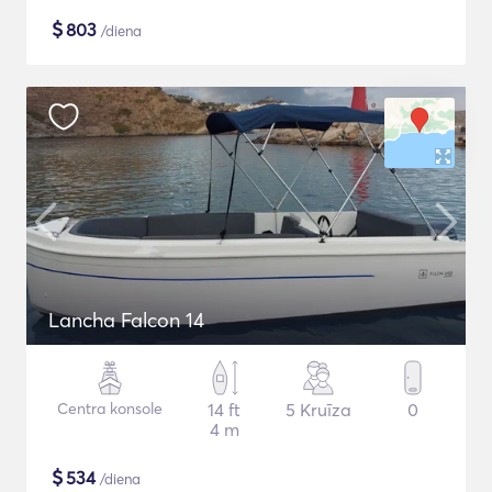
$
803
/diena
Lancha Falcon 14
Centra konsole
14 ft
5 Kruīza
0
4 m
$
534
/diena