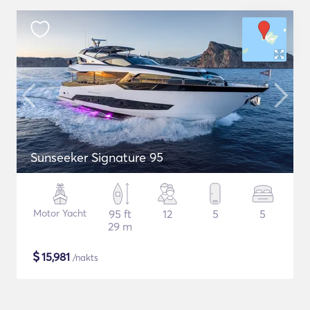
Sunseeker Signature 95
Motor Yacht
95 ft
12
5
5
29 m
$
15,981
/nakts