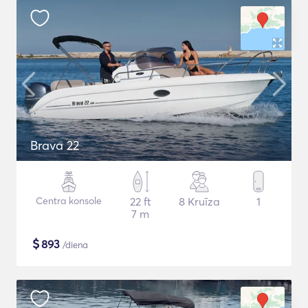
Brava 22
Centra konsole
22 ft
8 Kruīza
1
7 m
$
893
/diena