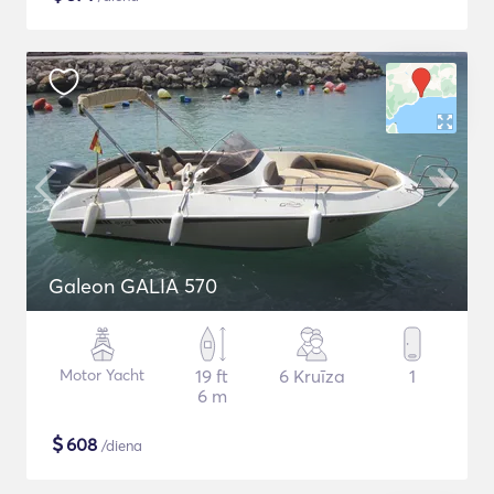
Galeon GALIA 570
Motor Yacht
19 ft
6 Kruīza
1
6 m
$
608
/diena