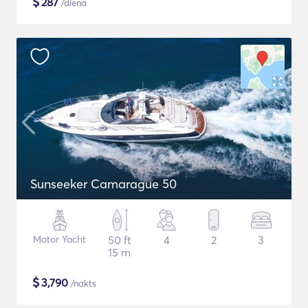
$
287
/diena
Sunseeker Camarague 50
Motor Yacht
50 ft
4
2
3
15 m
$
3,790
/nakts