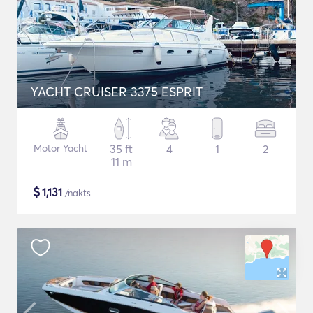
YACHT CRUISER 3375 ESPRIT
Motor Yacht
35 ft
4
1
2
11 m
$
1,131
/nakts