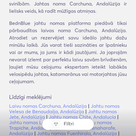
svinībām. Jahtas noma Carchuna, Andalūzija ir
lielisks veids, kā radīt mūžīgas atmiņas.
BednBlue jahtu nomas platforma piedāvā tikai
pārbaudītas laivas noma Carchuna, Andalūzija.
Atrodiet un rezervējiet savu ideālo jahtu dažu
minūšu laikā. Jūs varat tieši sazināties ar īpašnieku
vai ar mums, ja jums ir kādi jautājumi. Ja joprojām
nevarat izlemt par perfektu laivu savām brīvdienām,
ļaujiet mūsu ceļojumu ekspertam ieteikt labākās
velosipēdu jahtas, katamarānus vai motorjahtas jūsu
ceļojumam.
Līdzīgi meklējumi
Laivu nomas Carchuna, Andalūzija
|
Jahtu nomas
Velesa de Benaudalja, Andalūzija
|
Jahtu nomas
Jete, Andalūzija
|
Jahtu nomas Chite, Andalucía
|
Jahtu nomas Lagos, Andalūzija
|
Jahtu nomas
Filtri
Trapiche, Andalūzija
|
Jahtu nomas Benaharafe,
Andalūzija
|
Jahtu nomas Fuenhirola, Andalūzija
|