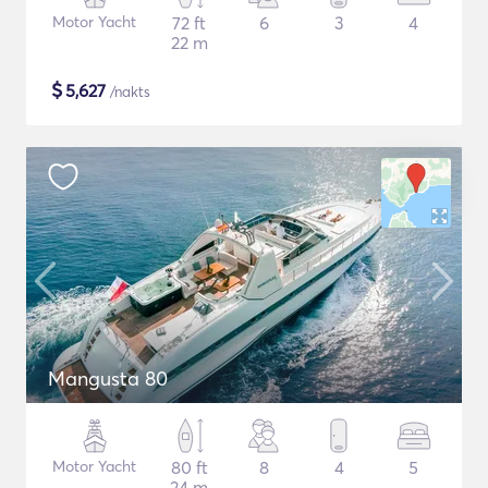
Motor Yacht
72 ft
6
3
4
22 m
$
5,627
/nakts
Mangusta 80
Motor Yacht
80 ft
8
4
5
24 m