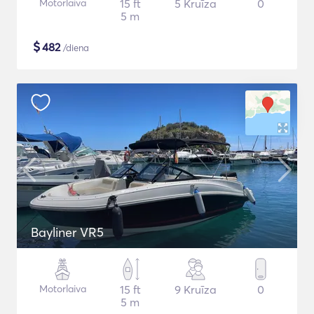
Motorlaiva
15 ft
5 Kruīza
0
5 m
$
482
/diena
Bayliner VR5
Motorlaiva
15 ft
9 Kruīza
0
5 m