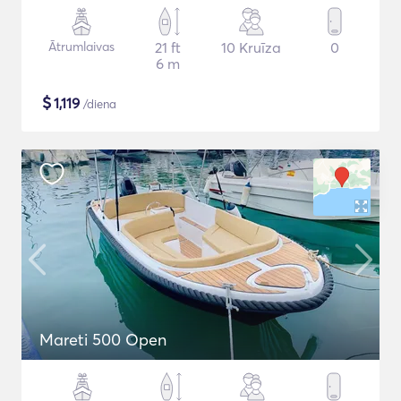
Ātrumlaivas
21 ft
10 Kruīza
0
6 m
$
1,119
/diena
Mareti 500 Open