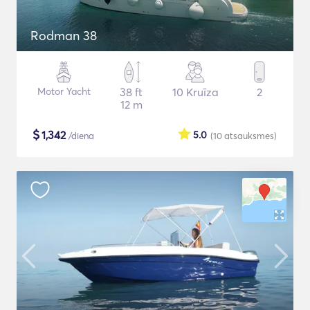
Rodman 38
Motor Yacht
38 ft
10 Kruīza
2
12 m
$
1,342
5.0
/diena
(10
atsauksmes
)