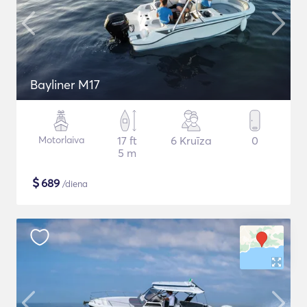
Bayliner M17
Motorlaiva
17 ft
6 Kruīza
0
5 m
$
689
/diena