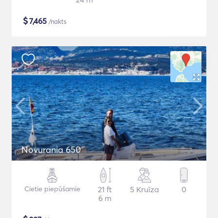
$
7,465
/nakts
Novurania 650
Cietie piepūšamie
21 ft
5 Kruīza
0
6 m