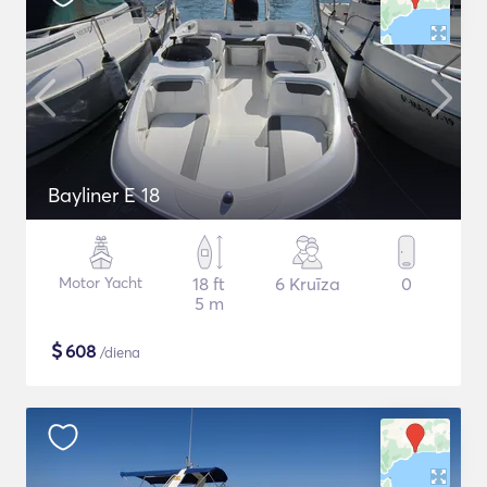
Bayliner E 18
Motor Yacht
18 ft
6 Kruīza
0
5 m
$
608
/diena