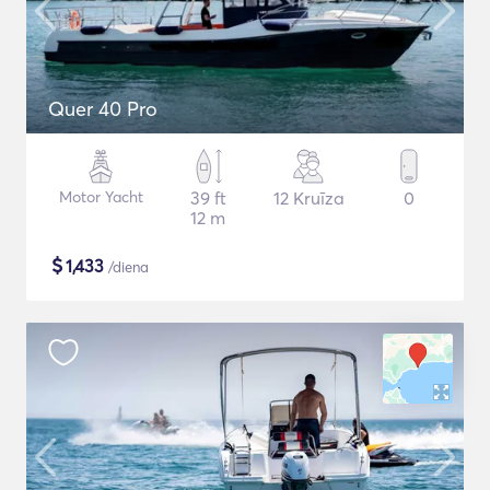
Quer 40 Pro
Motor Yacht
39 ft
12 Kruīza
0
12 m
$
1,433
/diena