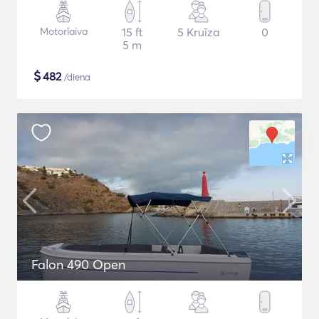
Motorlaiva
15 ft
5 Kruīza
0
5 m
$
482
/diena
Falon 490 Open