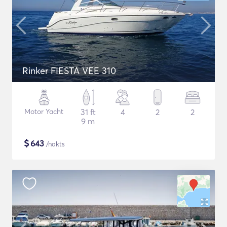
Rinker FIESTA VEE 310
Motor Yacht
31 ft
4
2
2
9 m
$
643
/nakts