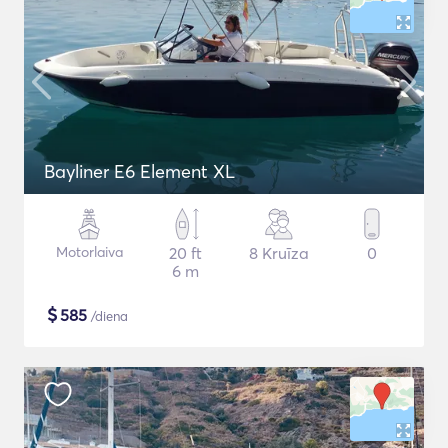
Bayliner E6 Element XL
Motorlaiva
20 ft
8 Kruīza
0
6 m
$
585
/diena