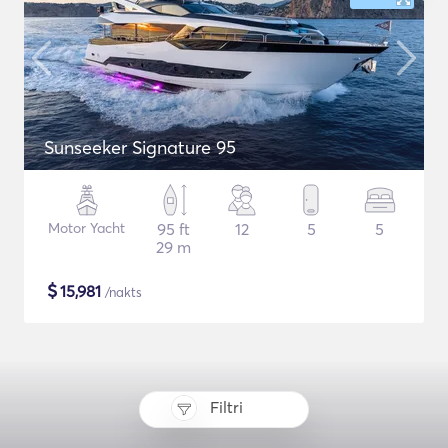
Sunseeker Signature 95
Motor Yacht
95 ft
12
5
5
29 m
$
15,981
/nakts
Filtri