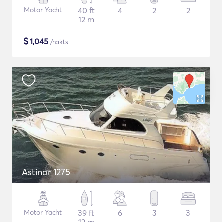
Motor Yacht
40 ft
4
2
2
12 m
$
1,045
/nakts
Astinor 1275
Motor Yacht
39 ft
6
3
3
12 m