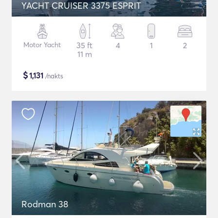
YACHT CRUISER 3375 ESPRIT
Motor Yacht
35 ft
4
1
2
11 m
$
1,131
/nakts
Rodman 38