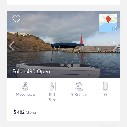
Falon 490 Open
Motorlaiva
15 ft
5 Kruīza
0
5 m
$
482
/diena