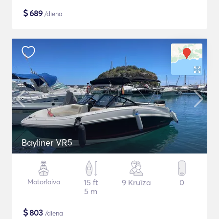
$
689
/diena
Bayliner VR5
Motorlaiva
15 ft
9 Kruīza
0
5 m
$
803
/diena