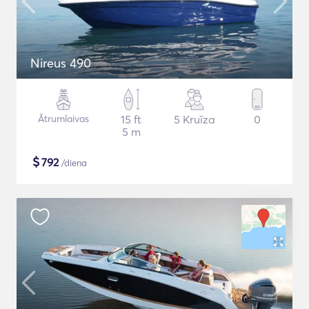
Nireus 490
Ātrumlaivas
15 ft
5 Kruīza
0
5 m
$
792
/diena