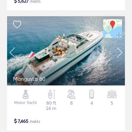
$
5,627
/nakts
Mangusta 80
Motor Yacht
80 ft
8
4
5
24 m
$
7,465
/nakts