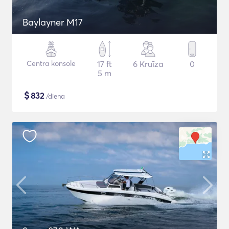
Baylayner M17
Centra konsole
17 ft
6 Kruīza
0
5 m
$
832
/diena