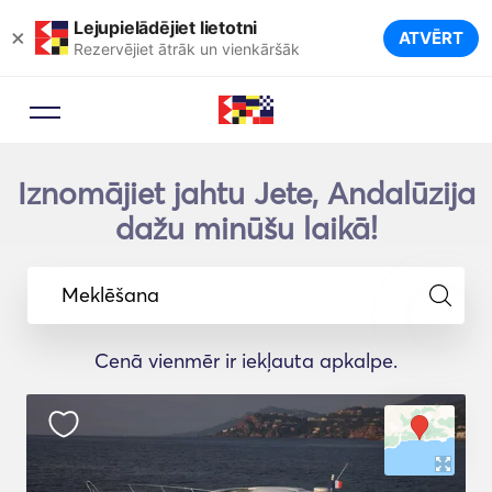
Lejupielādējiet lietotni
×
ATVĒRT
Rezervējiet ātrāk un vienkāršāk
Iznomājiet jahtu Jete, Andalūzija
dažu minūšu laikā!
Meklēšana
Cenā vienmēr ir iekļauta apkalpe.