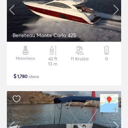
Beneteau Monte Carlo 42S
Motorlaiva
42 ft
11 Kruīza
0
13 m
$
1,780
/diena