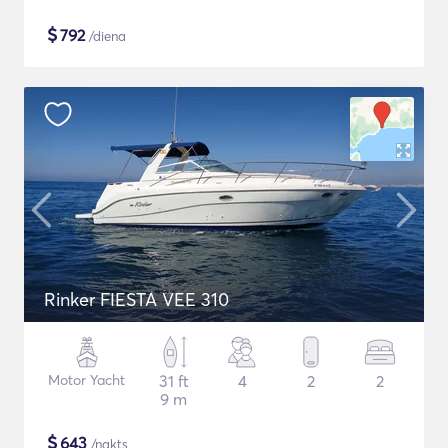
$
792
/diena
Rinker FIESTA VEE 310
Motor Yacht
31 ft
4
2
2
9 m
$
643
/nakts