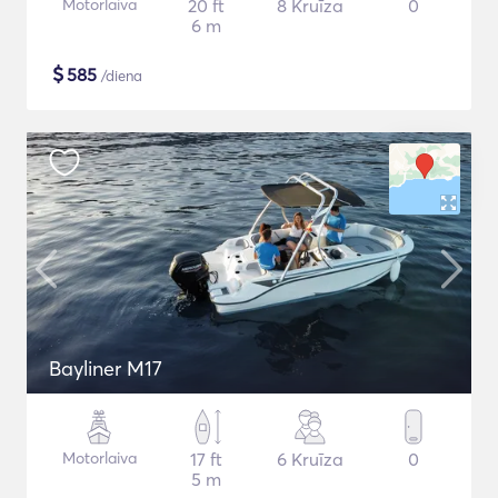
Motorlaiva
20 ft
8 Kruīza
0
6 m
$
585
/diena
Bayliner M17
Motorlaiva
17 ft
6 Kruīza
0
5 m