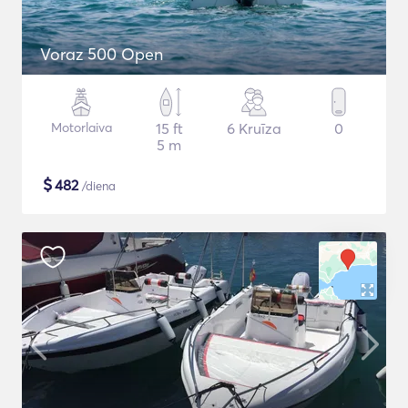
Voraz 500 Open
Motorlaiva
15 ft
6 Kruīza
0
5 m
$
482
/diena