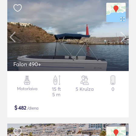
Falon 490+
Motorlaiva
15 ft
5 Kruīza
0
5 m
$
482
/diena