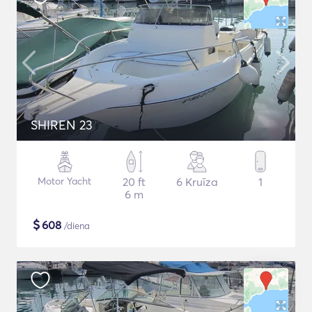
SHIREN 23
Motor Yacht
20 ft
6 Kruīza
1
6 m
$
608
/diena