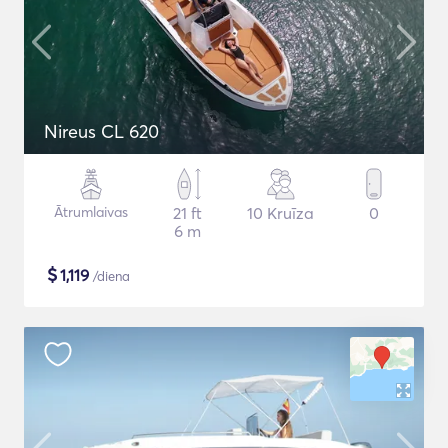
Nireus CL 620
Ātrumlaivas
21 ft
10 Kruīza
0
6 m
$
1,119
/diena