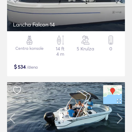
Lancha Falcon 14
Centra konsole
14 ft
5 Kruīza
0
4 m
$
534
/diena