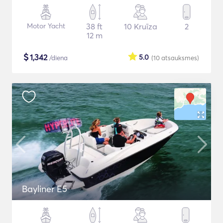
Motor Yacht
38 ft
10 Kruīza
2
12 m
$
1,342
5.0
/diena
(10
atsauksmes
)
Bayliner E5