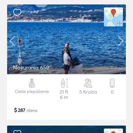
Novurania 650
Cietie piepūšamie
21 ft
5 Kruīza
0
6 m
$
287
/diena