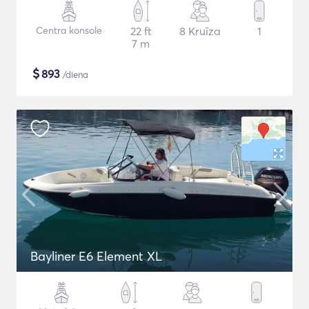
Centra konsole
22 ft
8 Kruīza
1
7 m
$
893
/diena
Bayliner E6 Element XL