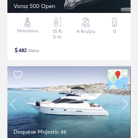
Voraz 500 Open
Motorlaiva
15 ft
6 Kruīza
0
5 m
$
482
/diena
Doqueve Majestic 46