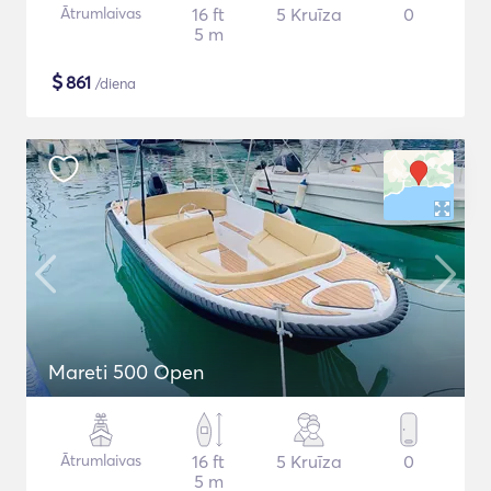
Ātrumlaivas
16 ft
5 Kruīza
0
5 m
$
861
/diena
Mareti 500 Open
Ātrumlaivas
16 ft
5 Kruīza
0
5 m