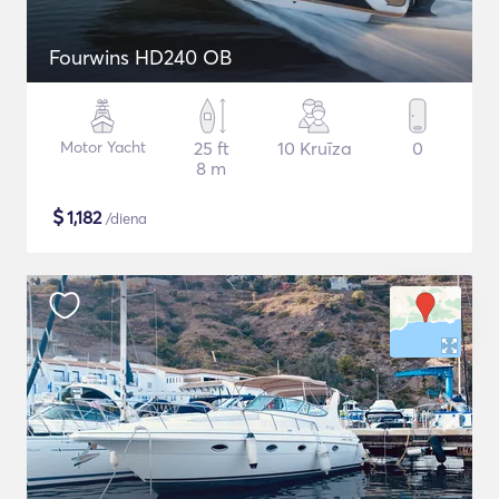
Fourwins HD240 OB
Motor Yacht
25 ft
10 Kruīza
0
8 m
$
1,182
/diena