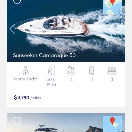
Sunseeker Camarague 50
Motor Yacht
50 ft
4
2
3
15 m
$
3,790
/nakts