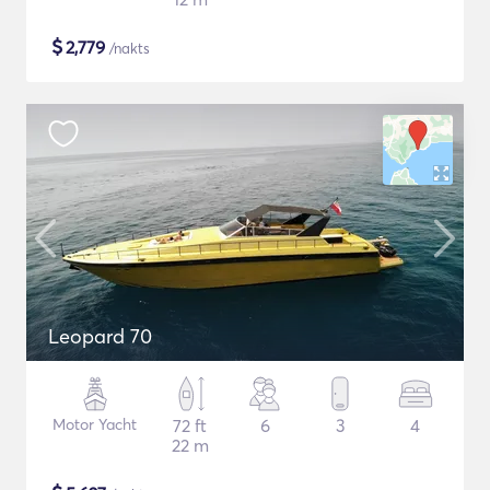
$
2,779
/nakts
Leopard 70
Motor Yacht
72 ft
6
3
4
22 m