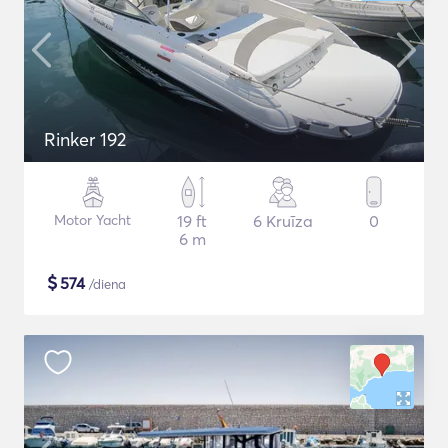
Rinker 192
Motor Yacht
19 ft
6 Kruīza
0
6 m
$
574
/diena