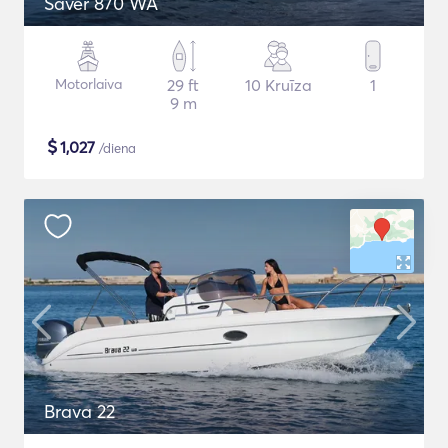
Saver 870 WA
Motorlaiva
29 ft
10 Kruīza
1
9 m
$
1,027
/diena
Brava 22