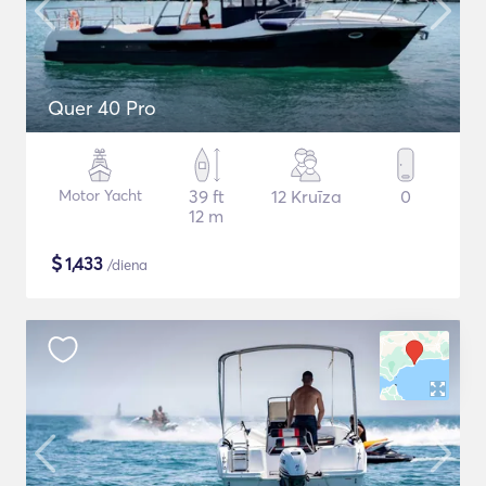
Quer 40 Pro
Motor Yacht
39 ft
12 Kruīza
0
12 m
$
1,433
/diena