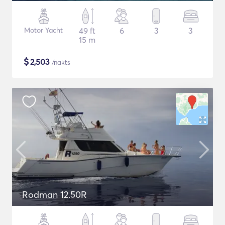
Motor Yacht
49 ft
6
3
3
15 m
$
2,503
/nakts
Rodman 12.50R