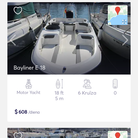
Bayliner E 18
Motor Yacht
18 ft
6 Kruīza
0
5 m
$
608
/diena