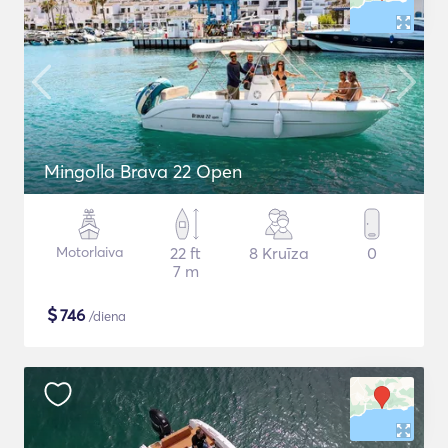
Mingolla Brava 22 Open
Motorlaiva
22 ft
8 Kruīza
0
7 m
$
746
/diena