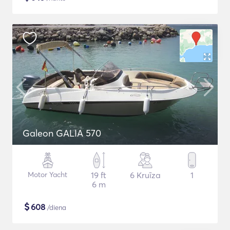
Galeon GALIA 570
Motor Yacht
19 ft
6 Kruīza
1
6 m
$
608
/diena