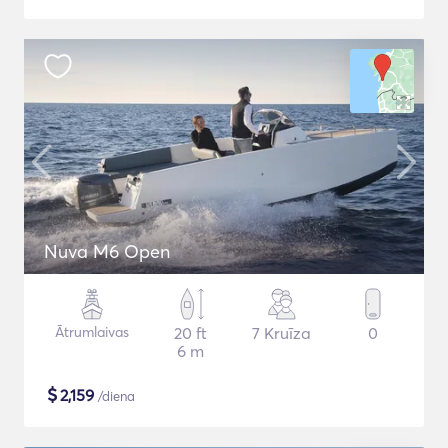
Nuva M6 Open
Ātrumlaivas
20 ft
7 Kruīza
0
6 m
$
2,159
/diena