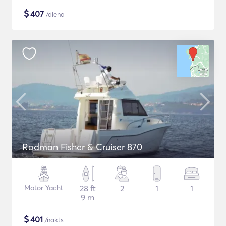
$
407
/diena
Rodman Fisher & Cruiser 870
Motor Yacht
28 ft
2
1
1
9 m
$
401
/nakts