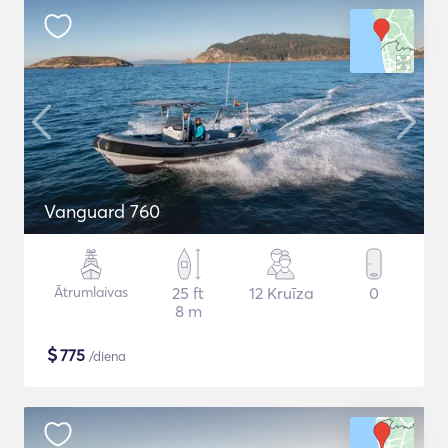
Vanguard 760
Ātrumlaivas
25 ft
12 Kruīza
0
8 m
$
775
/diena