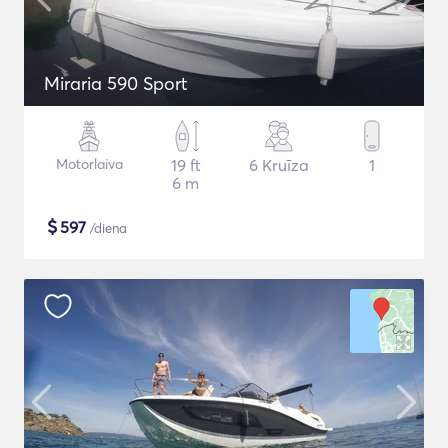
Miraria 590 Sport
Motorlaiva
19 ft
6 Kruīza
1
6 m
$
597
/diena