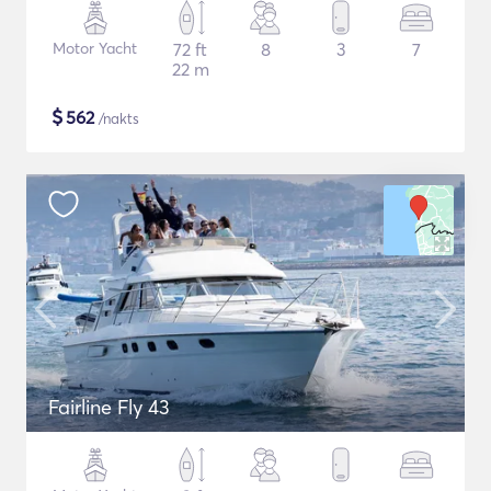
Motor Yacht
72 ft
8
3
7
22 m
$
562
/nakts
Fairline Fly 43