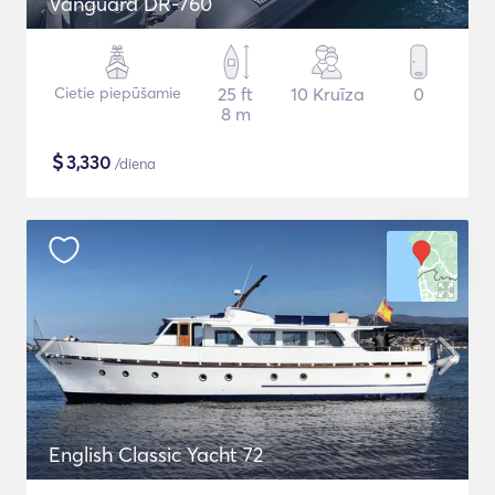
Vanguard DR-760
Cietie piepūšamie
25 ft
10 Kruīza
0
8 m
$
3,330
/diena
English Classic Yacht 72