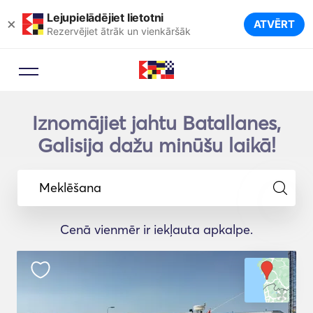
Lejupielādējiet lietotni
×
ATVĒRT
Rezervējiet ātrāk un vienkāršāk
Iznomājiet jahtu Batallanes,
Galisija dažu minūšu laikā!
Meklēšana
Cenā vienmēr ir iekļauta apkalpe.