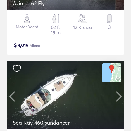
Azimut 62 Fly
Motor Yacht
62 ft
12 Kruīza
3
19 m
$
4,019
/diena
Sea Ray 460 sundancer