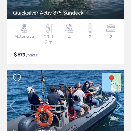
Quicksilver Activ 875 Sundeck
Motorlaiva
29 ft
4
2
2
9 m
$
679
/nakts