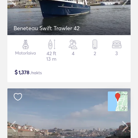
Beneteau Swift Trawler 42
Motorlaiva
42 ft
4
2
3
13 m
$
1,378
/nakts