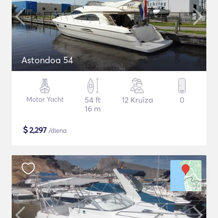
Astondoa 54
Motor Yacht
54 ft
12 Kruīza
0
16 m
$
2,297
/diena