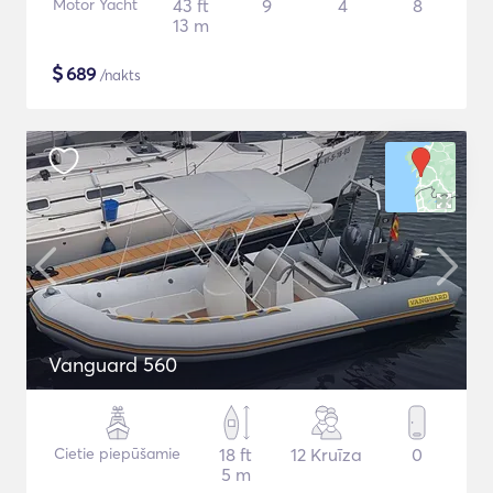
Motor Yacht
43 ft
9
4
8
13 m
$
689
/nakts
Vanguard 560
Cietie piepūšamie
18 ft
12 Kruīza
0
5 m