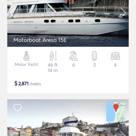
Motorboat Aresa 15E
Motor Yacht
46 ft
6
3
4
14 m
$
2,871
/nakts