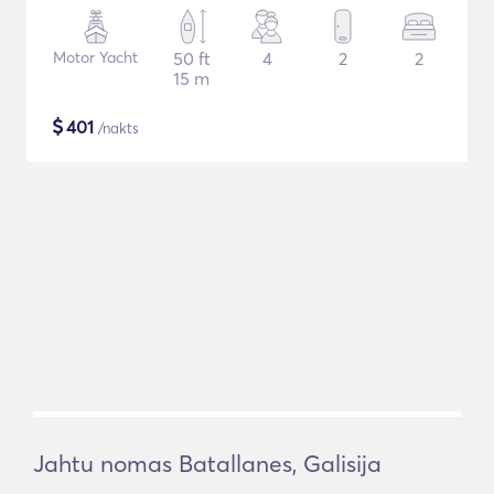
Motor Yacht
50 ft
4
2
2
15 m
$
401
/nakts
Jahtu nomas Batallanes, Galisija