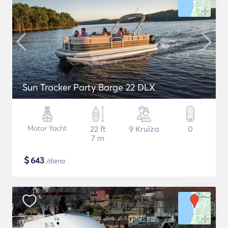
Sun Tracker Party Barge 22 DLX
Motor Yacht
22 ft
9 Kruīza
0
7 m
$
643
/diena