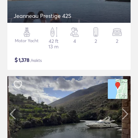
Jeanneau Prestige 42S
Motor Yacht
42 ft
4
2
2
13 m
$
1,378
/nakts