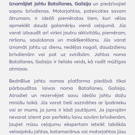
Iznomājiet jahtu Batallanes, Galisija
un piedzīvojiet
sapņu brīvdienas. Motorjahtas, pateicoties savam
ātrumam, ir ideāli piemērotas tiem, kuri vēlas
apmeklēt daudz galamērķu vienā ceļojumā. Jūs
varat izbaudīt arī virkni jautru aktivitāšu, piemēram,
niršanu, sauļošanos un makšķerēšanu. Jūs varat
iznomāt jahtu uz dienu, nedēļas nogali, daudzdienu
brīvdienām vai pat uz svinībām. Jahtas noma
Batallanes, Galisija ir lielisks veids, kā radīt mūžīgas
atmiņas.
BednBlue jahtu nomas platforma piedāvā tikai
pārbaudītas laivas noma Batallanes, Galisija.
Atrodiet un rezervējiet savu ideālo jahtu dažu
minūšu laikā. Jūs varat tieši sazināties ar īpašnieku
vai ar mums, ja jums ir kādi jautājumi. Ja joprojām
nevarat izlemt par perfektu laivu savām brīvdienām,
ļaujiet mūsu ceļojumu ekspertam ieteikt labākās
velosipēdu jahtas, katamarānus vai motorjahtas jūsu