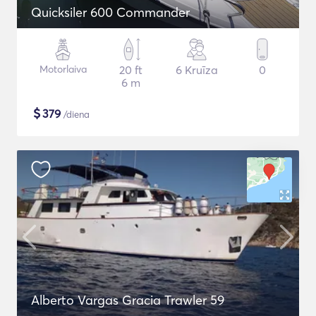
Quicksiler 600 Commander
Motorlaiva
20 ft
6 Kruīza
0
6 m
$
379
/diena
Alberto Vargas Gracia Trawler 59