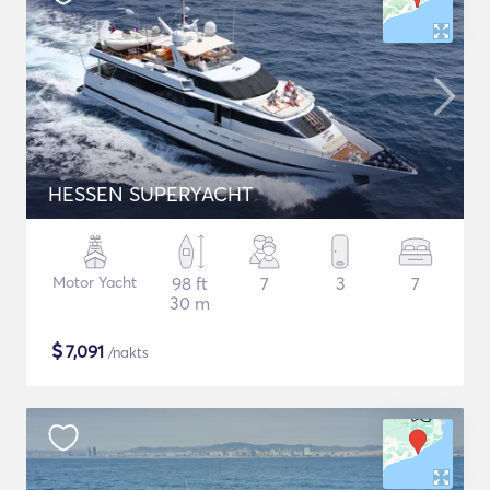
HESSEN SUPERYACHT
Motor Yacht
98 ft
7
3
7
30 m
$
7,091
/nakts