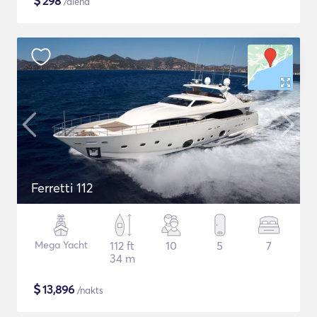
$
298
/diena
Ferretti 112
Mega Yacht
112 ft
10
5
7
34 m
$
13,896
/nakts