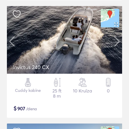
Invictus 240 CX
Cuddy kabīne
25 ft
10 Kruīza
0
8 m
$
907
/diena