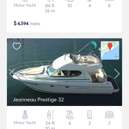
Motor Yacht
84 ft
10
4
8
26 m
$
4,594
/nakts
Jeanneau Prestige 32
Motor Yacht
34 ft
6
2
3
10 m