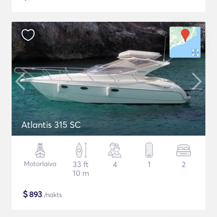
Atlantis 315 SC
Motorlaiva
33 ft
4
1
2
10 m
$
893
/nakts