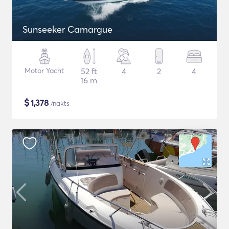
Sunseeker Camargue
Motor Yacht
52 ft
4
2
4
16 m
$
1,378
/nakts