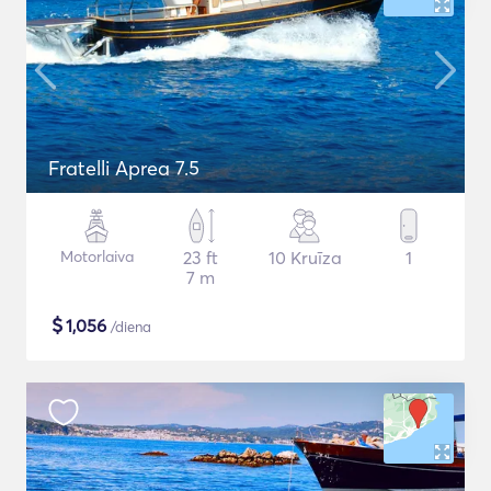
Fratelli Aprea 7.5
Motorlaiva
23 ft
10 Kruīza
1
7 m
$
1,056
/diena