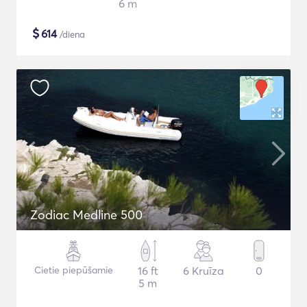
6 m
$
614
/diena
Zodiac Medline 500
Cietie piepūšamie
16 ft
6 Kruīza
0
5 m