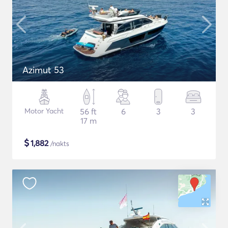
Azimut 53
Motor Yacht
56 ft
6
3
3
17 m
$
1,882
/nakts