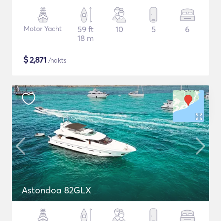
Motor Yacht
59 ft
10
5
6
18 m
$
2,871
/nakts
Astondoa 82GLX