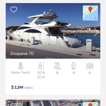
Doqueve 70
Motor Yacht
70 ft
8
4
6
21 m
$
3,299
/nakts