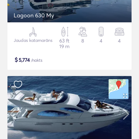
Lagoon 630 My
Jaudas katamarāns
63 ft
8
4
4
19 m
$
5,774
/nakts