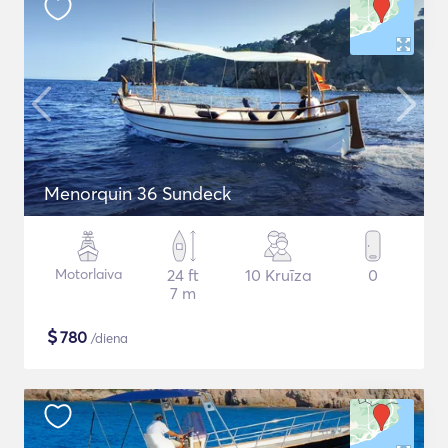
Menorquin 36 Sundeck
Motorlaiva
24 ft
10 Kruīza
0
7 m
$
780
/diena