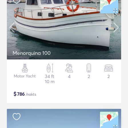
Menorquina 100
Motor Yacht
34 ft
4
2
2
10 m
$
786
/nakts