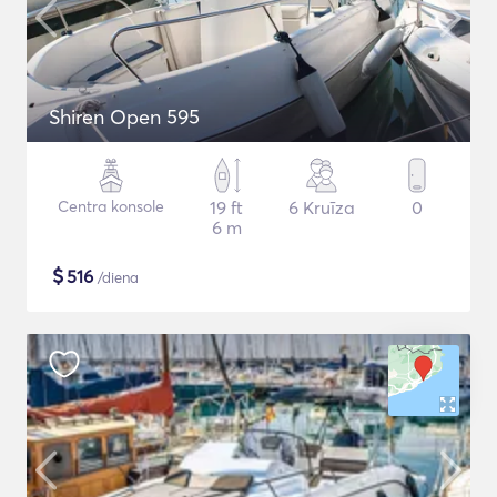
Shiren Open 595
Centra konsole
19 ft
6 Kruīza
0
6 m
$
516
/diena