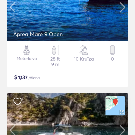
Aprea Mare 9 Open
Motorlaiva
28 ft
10 Kruīza
0
9 m
$
1,137
/diena