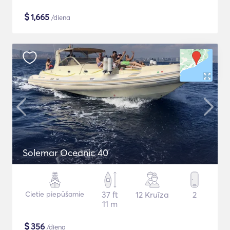
$
1,665
/diena
Solemar Oceanic 40
Cietie piepūšamie
37 ft
12 Kruīza
2
11 m
$
356
/diena