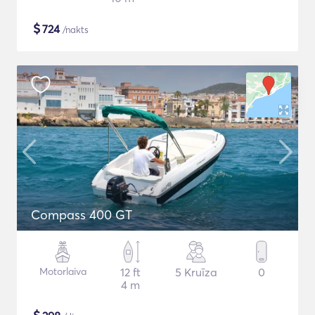
$
724
/nakts
Compass 400 GT
Motorlaiva
12 ft
5 Kruīza
0
4 m