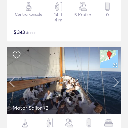
Centra konsole
14 ft
5 Kruīza
0
4 m
$
343
/diena
Motor Sailor 72