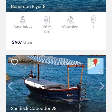
Beneteau Flyer 8
Ātrumlaivas
26 ft
10 Kruīza
1
8 m
$
907
/diena
Sundeck Capeador 28