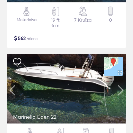
Motorlaiva
19 ft
7 Kruīza
0
6 m
$
562
/diena
Marinello Eden 22