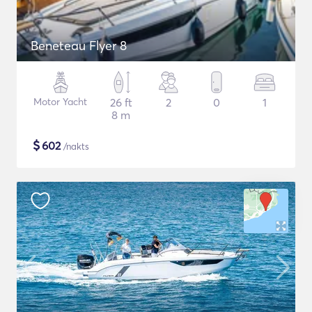
Beneteau Flyer 8
Motor Yacht
26 ft
2
0
1
8 m
$
602
/nakts