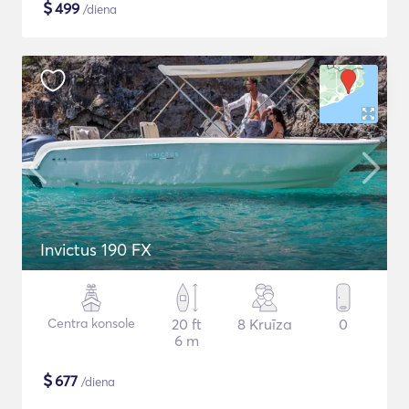
$
499
/diena
Invictus 190 FX
Centra konsole
20 ft
8 Kruīza
0
6 m
$
677
/diena