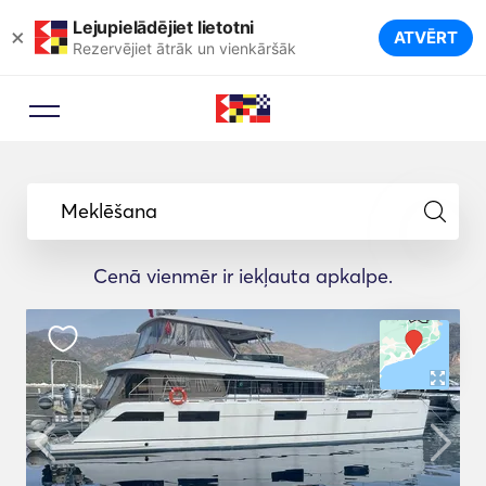
Lejupielādējiet lietotni
×
ATVĒRT
Rezervējiet ātrāk un vienkāršāk
Meklēšana
Cenā vienmēr ir iekļauta apkalpe.