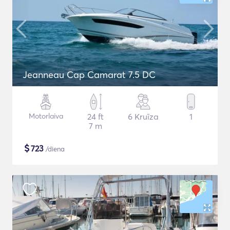
Jeanneau Cap Camarat 7.5 DC
Motorlaiva
24 ft
6 Kruīza
1
7 m
$
723
/diena