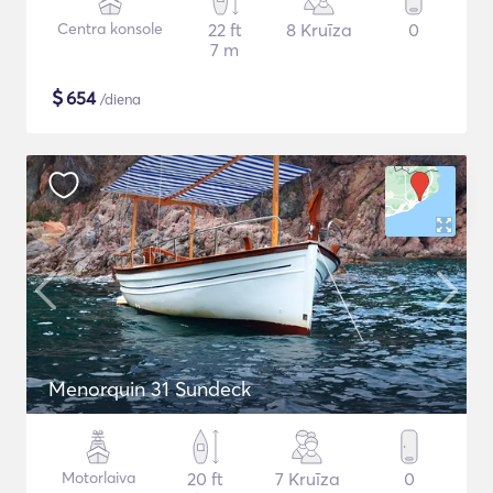
Centra konsole
22 ft
8 Kruīza
0
7 m
$
654
/diena
Menorquin 31 Sundeck
Motorlaiva
20 ft
7 Kruīza
0