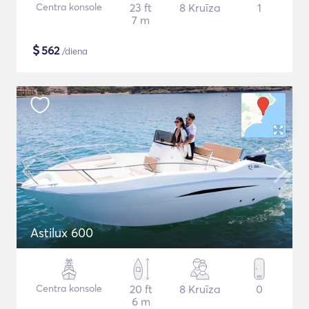
Centra konsole
23 ft
8 Kruīza
1
7 m
$
562
/diena
Astilux 600
Centra konsole
20 ft
8 Kruīza
0
6 m