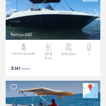
Remus 620
Centra konsole
20 ft
8 Kruīza
1
6 m
$
367
/diena