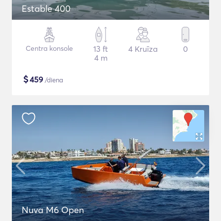
Estable 400
Centra konsole
13 ft
4 Kruīza
0
4 m
$
459
/diena
Nuva M6 Open