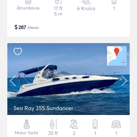
Ātrumlaivas
17 ft
6 Kruīza
1
5 m
$
287
/diena
Sea Ray 355 Sundancer
Motor Yacht
35 ft
2
1
1