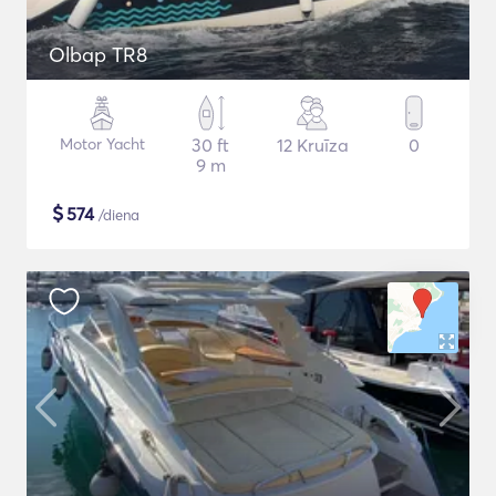
Olbap TR8
Motor Yacht
30 ft
12 Kruīza
0
9 m
$
574
/diena