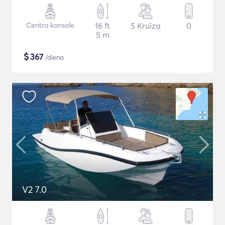
Centra konsole
16 ft
5 Kruīza
0
5 m
$
367
/diena
V2 7.0