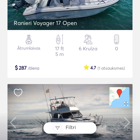
Ranieri Voyager 17 Open
Ātrumlaivas
17 ft
6 Kruīza
0
5 m
$
287
4.7
/diena
(1
atsauksmes
)
Filtri