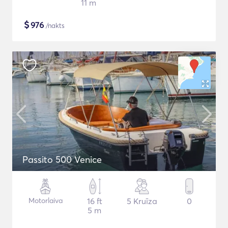
11 m
$
976
/nakts
Passito 500 Venice
Motorlaiva
16 ft
5 Kruīza
0
5 m