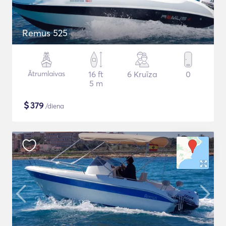
Remus 525
Ātrumlaivas
16 ft
6 Kruīza
0
5 m
$
379
/diena