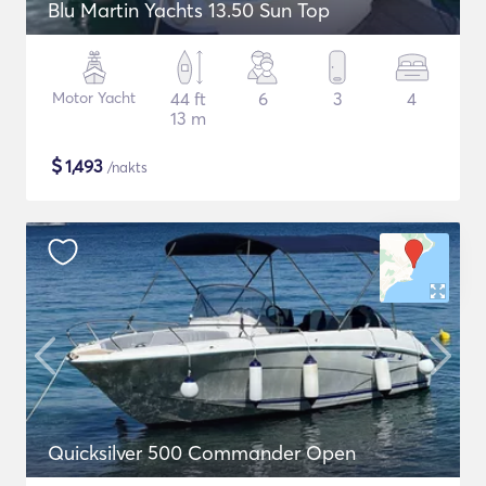
Blu Martin Yachts 13.50 Sun Top
Motor Yacht
44 ft
6
3
4
13 m
$
1,493
/nakts
Quicksilver 500 Commander Open