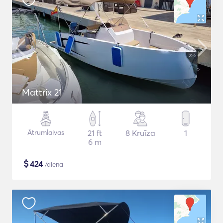
Mattrix 21
Ātrumlaivas
21 ft
8 Kruīza
1
6 m
$
424
/diena