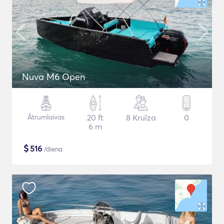
Nuva M6 Open
Ātrumlaivas
20 ft
8 Kruīza
0
6 m
$
516
/diena