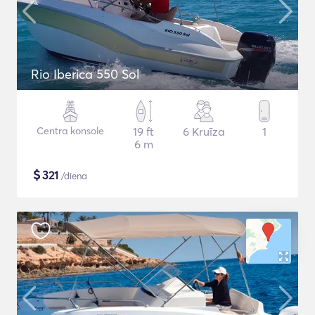
Rio Iberica 550 Sol
Centra konsole
19 ft
6 Kruīza
1
6 m
$
321
/diena