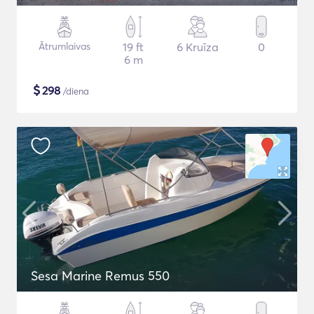
Ātrumlaivas
19 ft
6 Kruīza
0
6 m
$
298
/diena
Sesa Marine Remus 550