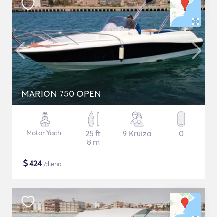
MARION 750 OPEN
Motor Yacht
25 ft
9 Kruīza
0
8 m
$
424
/diena