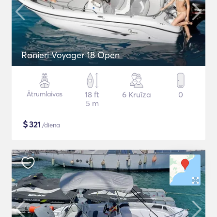
Ranieri Voyager 18 Open
Ātrumlaivas
18 ft
6 Kruīza
0
5 m
$
321
/diena