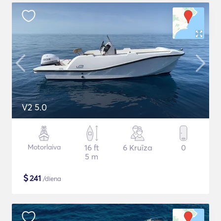
V2 5.0
Motorlaiva
16 ft
6 Kruīza
0
5 m
$
241
/diena