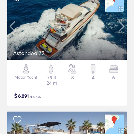
Astondoa 72
Motor Yacht
79 ft
8
4
6
24 m
$
6,891
/nakts