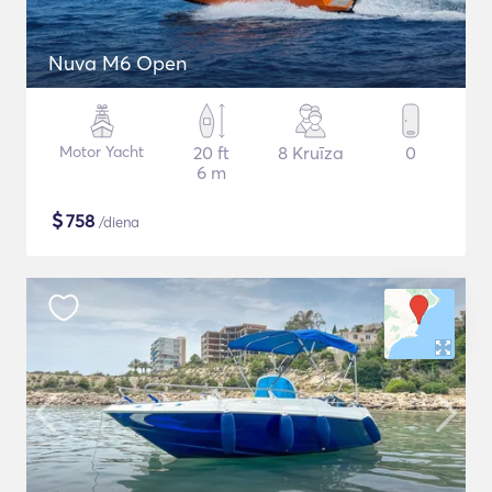
Nuva M6 Open
Motor Yacht
20 ft
8 Kruīza
0
6 m
$
758
/diena