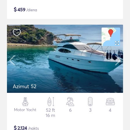
$
459
/diena
Azimut 52
Motor Yacht
52 ft
6
3
4
16 m
$
2,124
/nakts