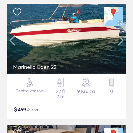
Marinello Eden 22
Centra konsole
22 ft
9 Kruīza
0
7 m
$
459
/diena