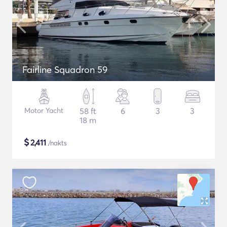
Fairline Squadron 59
Motor Yacht
58 ft
6
3
3
18 m
$
2,411
/nakts