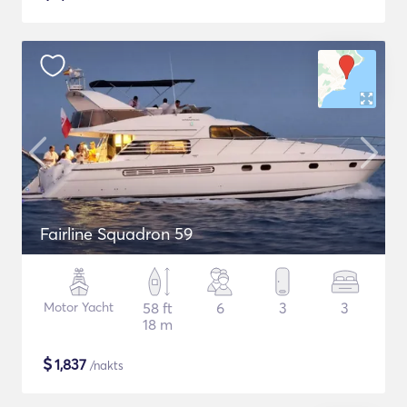
Fairline Squadron 59
Motor Yacht
58 ft
6
3
3
18 m
$
1,837
/nakts