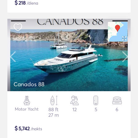
$
218
/diena
Canados 88
Motor Yacht
88 ft
12
5
6
27 m
$
5,742
/nakts