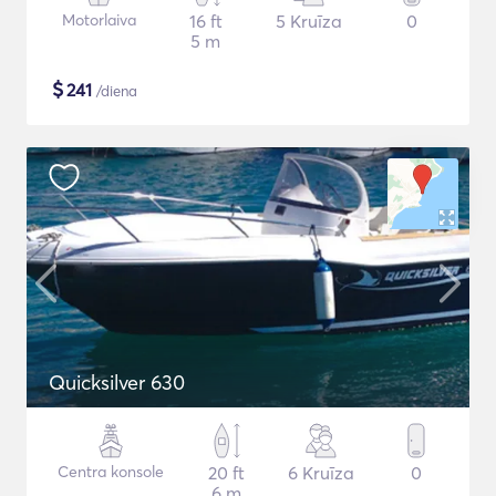
Motorlaiva
16 ft
5 Kruīza
0
5 m
$
241
/diena
Quicksilver 630
Centra konsole
20 ft
6 Kruīza
0
6 m