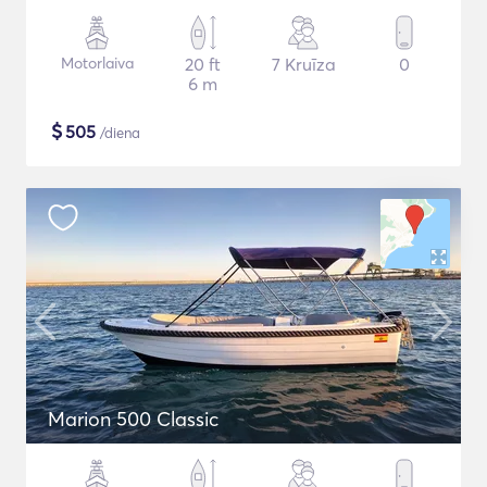
Motorlaiva
20 ft
7 Kruīza
0
6 m
$
505
/diena
Marion 500 Classic