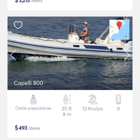
$
3,215
/nakts
Capelli 800
Cietie piepūšamie
25 ft
12 Kruīza
0
8 m
$
493
/diena