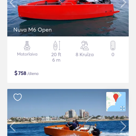
Nuva M6 Open
Motorlaiva
20 ft
8 Kruīza
0
6 m
$
758
/diena