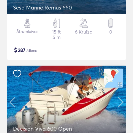
Sesa Marine Remus 550
Ātrumlaivas
15 ft
6 Kruīza
0
5 m
$
287
/diena
Decision Viva 600 Open