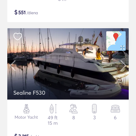
$
551
/diena
Sealine F530
Motor Yacht
49 ft
8
3
6
15 m