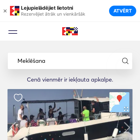
Lejupielādējiet lietotni
×
ATVĒRT
Rezervējiet ātrāk un vienkāršāk
Meklēšana
Cenā vienmēr ir iekļauta apkalpe.