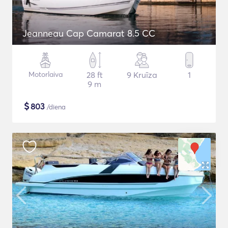
Jeanneau Cap Camarat 8.5 CC
Motorlaiva
28 ft
9 Kruīza
1
9 m
$
803
/diena