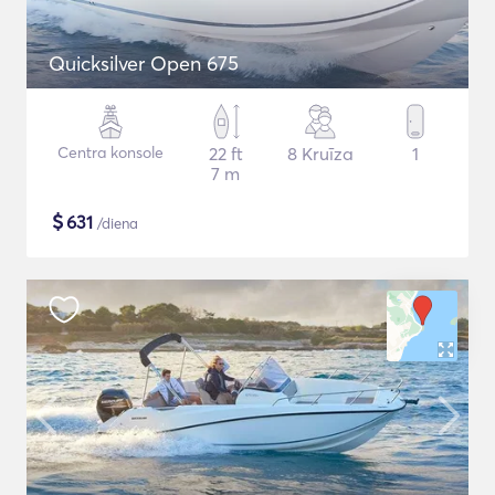
Quicksilver Open 675
Centra konsole
22 ft
8 Kruīza
1
7 m
$
631
/diena