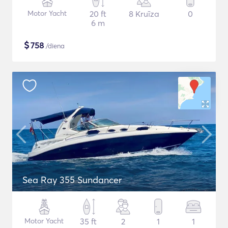
Motor Yacht
20 ft
8 Kruīza
0
6 m
$
758
/diena
Sea Ray 355 Sundancer
Motor Yacht
35 ft
2
1
1