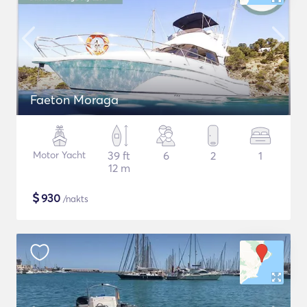
Faeton Moraga
Motor Yacht
39 ft
6
2
1
12 m
$
930
/nakts