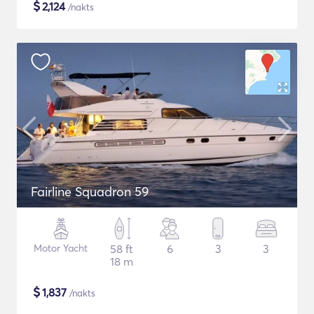
$
2,124
/nakts
Fairline Squadron 59
Motor Yacht
58 ft
6
3
3
18 m
$
1,837
/nakts