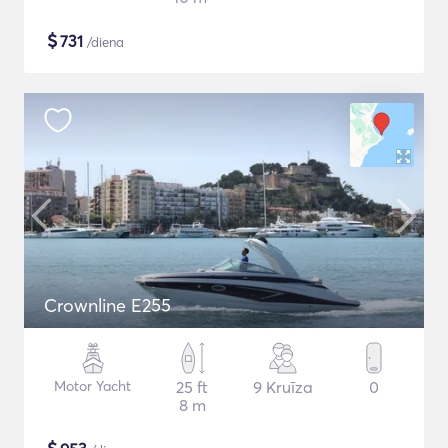
$
731
/diena
Crownline E255
Motor Yacht
25 ft
9 Kruīza
0
8 m