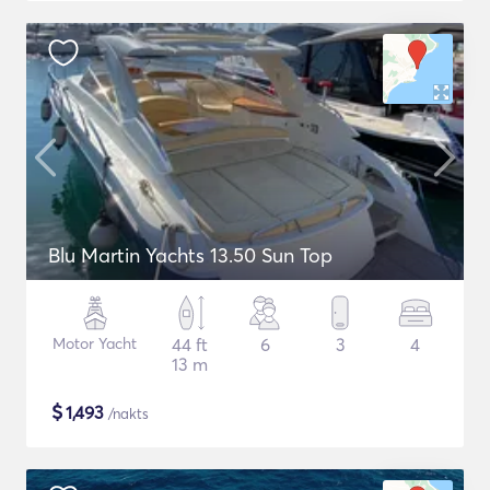
Blu Martin Yachts 13.50 Sun Top
Motor Yacht
44 ft
6
3
4
13 m
$
1,493
/nakts