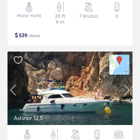
Motor Yacht
20 ft
7 Kruīza
0
6 m
$
539
/diena
Astinor 12,5