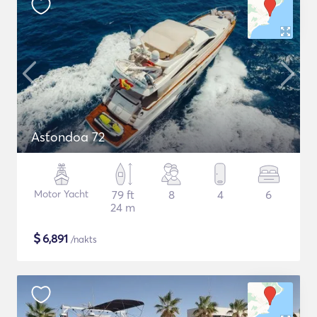
Astondoa 72
Motor Yacht
79 ft
8
4
6
24 m
$
6,891
/nakts