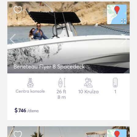
Beneteau Flyer 8 Spacedeck
Centra konsole
26 ft
10 Kruīza
1
8 m
$
746
/diena