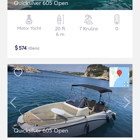
Quicksilver 605 Open
Motor Yacht
20 ft
7 Kruīza
0
6 m
$
574
/diena
Quicksilver 605 Open