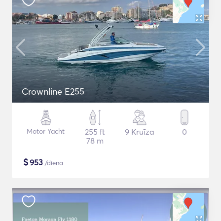
Crownline E255
Motor Yacht
255 ft
9 Kruīza
0
78 m
$
953
/diena