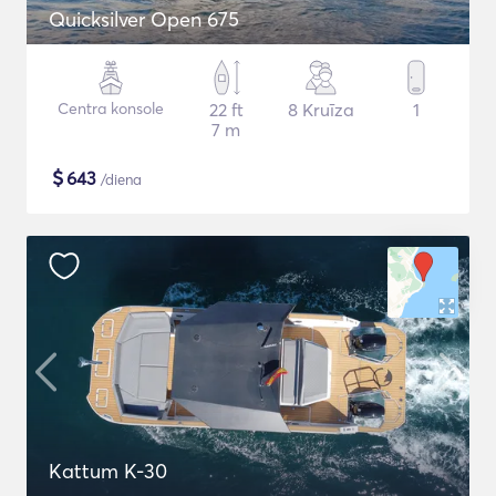
Quicksilver Open 675
Centra konsole
22 ft
8 Kruīza
1
7 m
$
643
/diena
Kattum K-30