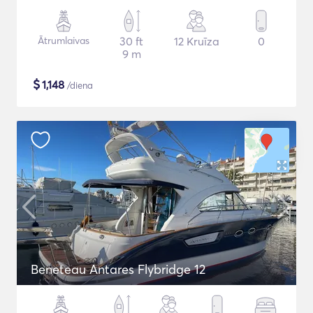
Ātrumlaivas
30 ft
12 Kruīza
0
9 m
$
1,148
/diena
Beneteau Antares Flybridge 12