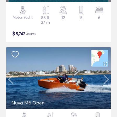
Motor Yacht
88 ft
12
5
6
27 m
$
5,742
/nakts
Nuva M6 Open