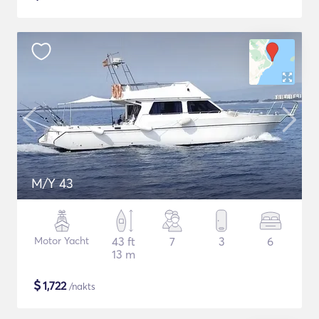
M/Y 43
Motor Yacht
43 ft
7
3
6
13 m
$
1,722
/nakts