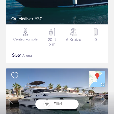
Quicksilver 630
Centra konsole
20 ft
6 Kruīza
0
6 m
$
551
/diena
Filtri