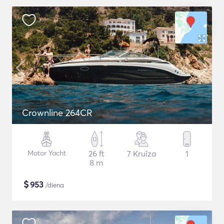
Crownline 264CR
Motor Yacht
26 ft
7 Kruīza
1
8 m
$
953
/diena