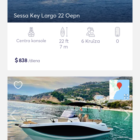
Sessa Key Largo 22 Oepn
Centra konsole
22 ft
6 Kruīza
0
7 m
$
838
/diena