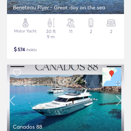
Beneteau Flyer - Great day on the sea
Motor Yacht
30 ft
11
2
2
9 m
$
574
/nakts
Canados 88