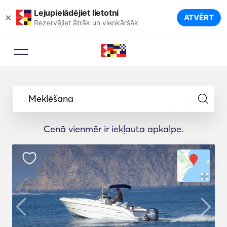
Lejupielādējiet lietotni
×
ATVĒRT
Rezervējiet ātrāk un vienkāršāk
Meklēšana
Cenā vienmēr ir iekļauta apkalpe.