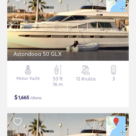
Astondooa 50 GLX
Motor Yacht
53 ft
12 Kruīza
3
16 m
$
1,665
/diena