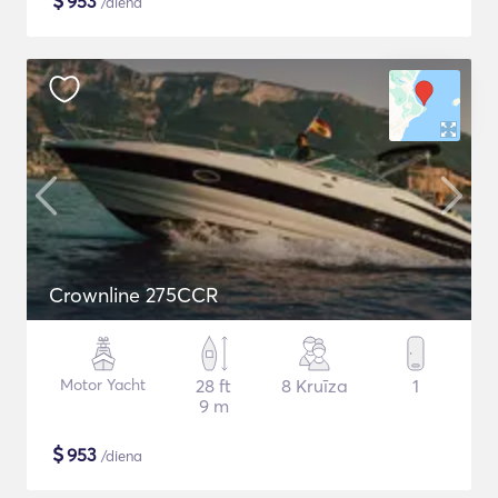
$
953
/diena
Crownline 275CCR
Motor Yacht
28 ft
8 Kruīza
1
9 m
$
953
/diena