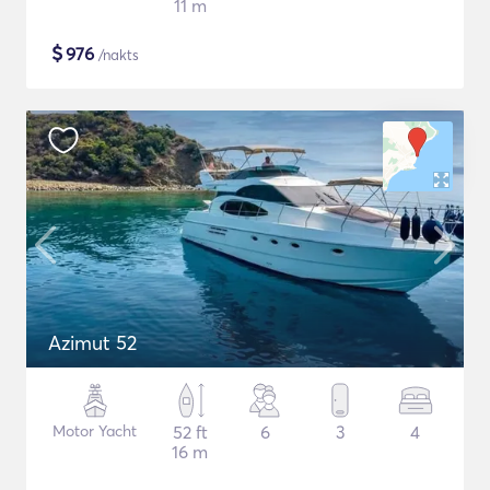
11 m
$
976
/nakts
Azimut 52
Motor Yacht
52 ft
6
3
4
16 m