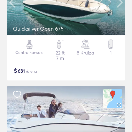
Quicksilver Open 675
Centra konsole
22 ft
8 Kruīza
1
7 m
$
631
/diena