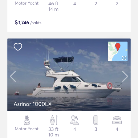
Motor Yacht
46 ft
4
2
2
14 m
$
1,746
/nakts
Asrinor 1000LX
Motor Yacht
33 ft
4
3
4
10 m