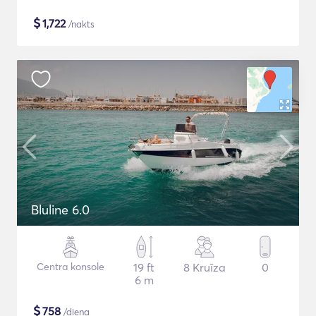
$
1,722
/nakts
Bluline 6.0
Centra konsole
19 ft
8 Kruīza
0
6 m
$
758
/diena