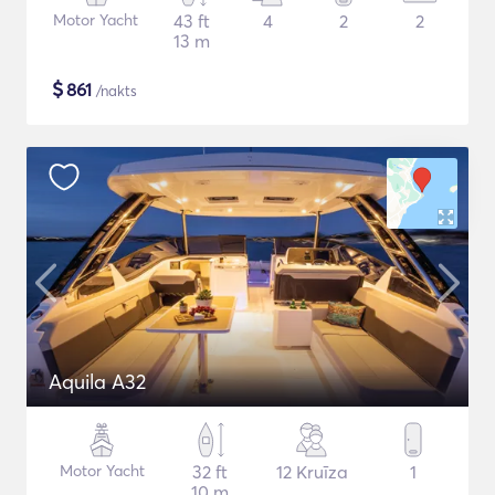
Motor Yacht
43 ft
4
2
2
13 m
$
861
/nakts
Aquila A32
Motor Yacht
32 ft
12 Kruīza
1
10 m