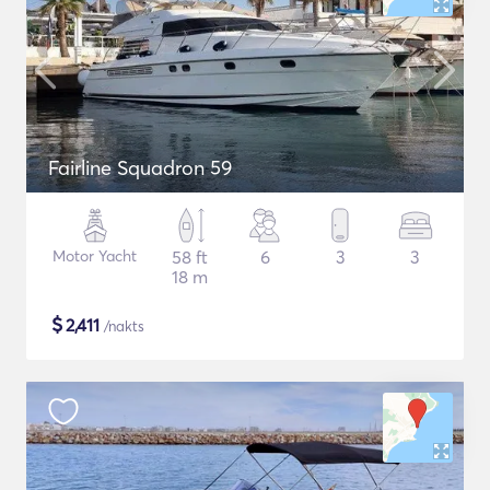
Fairline Squadron 59
Motor Yacht
58 ft
6
3
3
18 m
$
2,411
/nakts