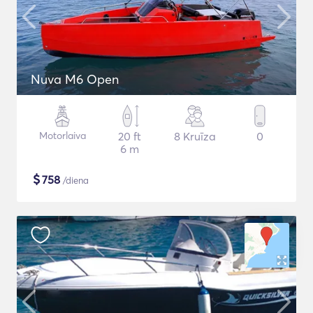
Nuva M6 Open
Motorlaiva
20 ft
8 Kruīza
0
6 m
$
758
/diena