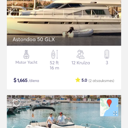
Astondoa 50 GLX
Motor Yacht
52 ft
12 Kruīza
3
16 m
$
1,665
5.0
/diena
(2
atsauksmes
)