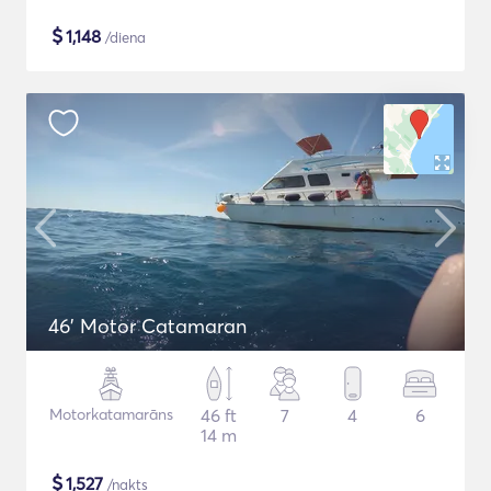
$
1,148
/diena
46' Motor Catamaran
Motorkatamarāns
46 ft
7
4
6
14 m
$
1,527
/nakts