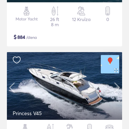
Motor Yacht
26 ft
12 Kruīza
0
8 m
$
884
/diena
Princess V45