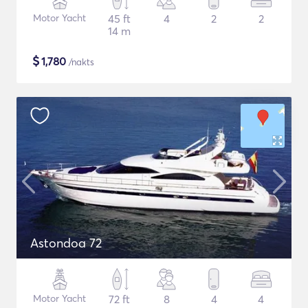
Motor Yacht
45 ft
4
2
2
14 m
$
1,780
/nakts
Astondoa 72
Motor Yacht
72 ft
8
4
4