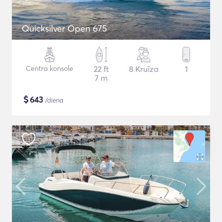
Quicksilver Open 675
Centra konsole
22 ft
8 Kruīza
1
7 m
$
643
/diena