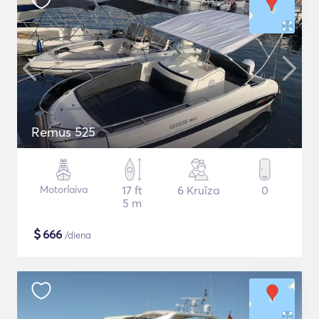
Remus 525
Motorlaiva
17 ft
6 Kruīza
0
5 m
$
666
/diena