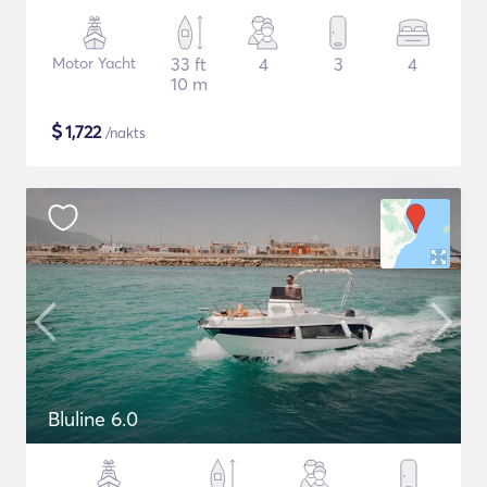
Motor Yacht
33 ft
4
3
4
10 m
$
1,722
/nakts
Bluline 6.0