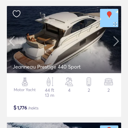
Jeanneau Prestige 440 Sport
Motor Yacht
44 ft
4
2
2
13 m
$
1,776
/nakts