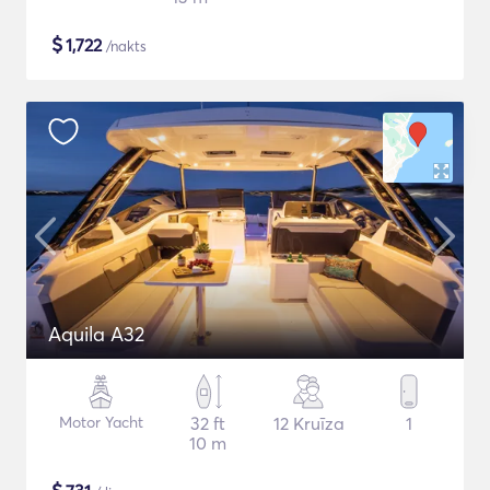
$
1,722
/nakts
Aquila A32
Motor Yacht
32 ft
12 Kruīza
1
10 m