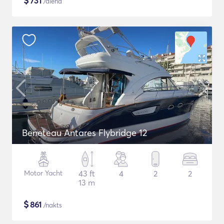
$
731
/diena
Beneteau Antares Flybridge 12
Motor Yacht
43 ft
4
2
2
13 m
$
861
/nakts