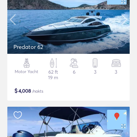
Predator 62
Motor Yacht
62 ft
6
3
3
19 m
$
4,008
/nakts