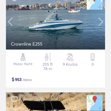
Crownline E255
Motor Yacht
255 ft
9 Kruīza
0
78 m
$
953
/diena