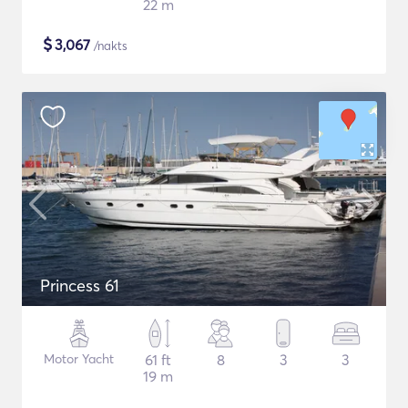
22 m
$
3,067
/nakts
Princess 61
Motor Yacht
61 ft
8
3
3
19 m