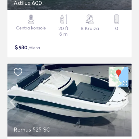
Astilux 600
Centra konsole
20 ft
8 Kruīza
0
6 m
$
930
/diena
Remus 525 SC