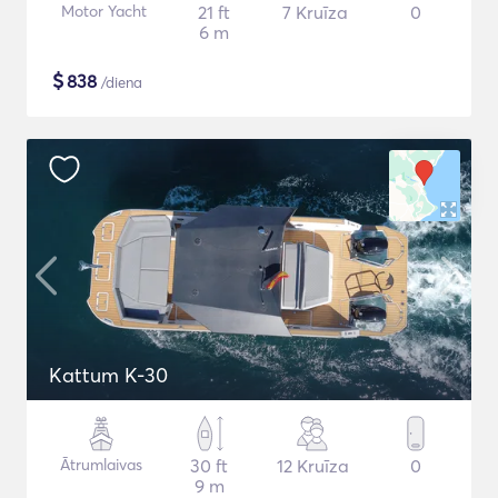
Motor Yacht
21 ft
7 Kruīza
0
6 m
$
838
/diena
Kattum K-30
Ātrumlaivas
30 ft
12 Kruīza
0
9 m