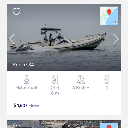
Prince 34
Motor Yacht
26 ft
8 Kruīza
0
8 m
$
1,607
/diena