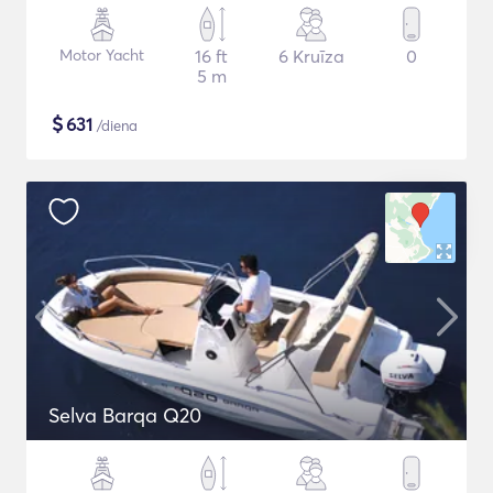
Motor Yacht
16 ft
6 Kruīza
0
5 m
$
631
/diena
Selva Barqa Q20