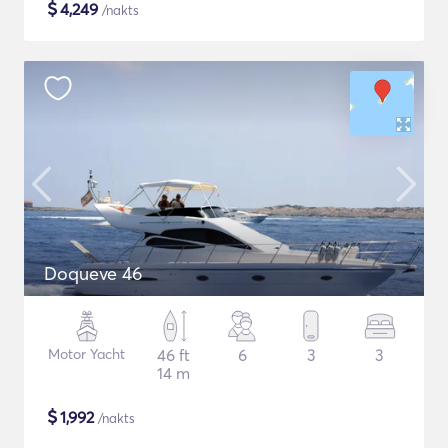
$
4,249
/nakts
Doqueve 46
Motor Yacht
46 ft
6
3
3
14 m
$
1,992
/nakts