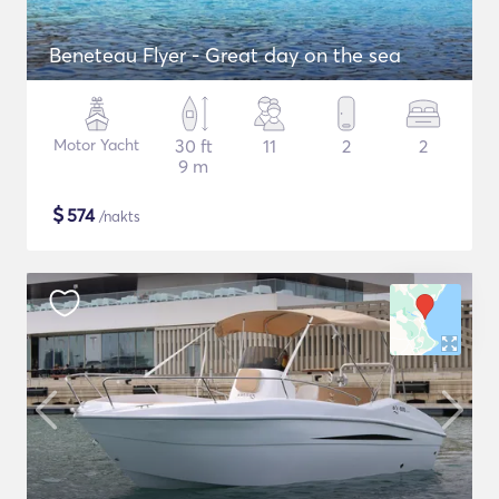
Beneteau Flyer - Great day on the sea
Motor Yacht
30 ft
11
2
2
9 m
$
574
/nakts