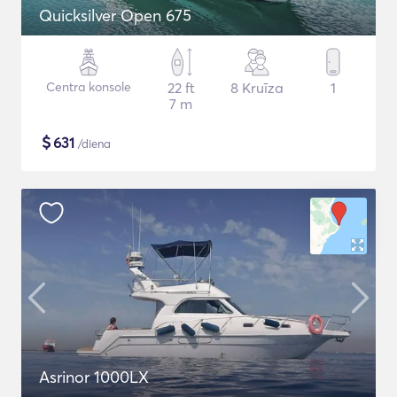
Quicksilver Open 675
Centra konsole
22 ft
8 Kruīza
1
7 m
$
631
/diena
Asrinor 1000LX