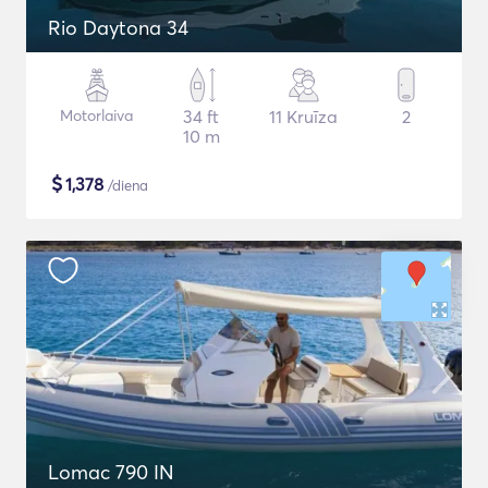
Rio Daytona 34
Motorlaiva
34 ft
11 Kruīza
2
10 m
$
1,378
/diena
Lomac 790 IN