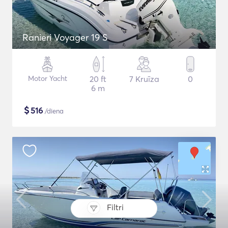
Ranieri Voyager 19 S
Motor Yacht
20 ft
7 Kruīza
0
6 m
$
516
/diena
Filtri