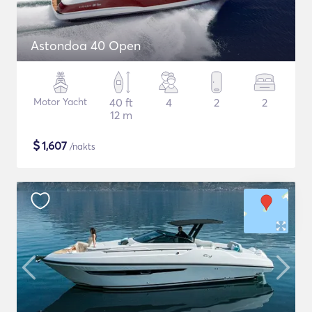
Astondoa 40 Open
Motor Yacht
40 ft
4
2
2
12 m
$
1,607
/nakts