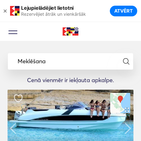
Lejupielādējiet lietotni
×
ATVĒRT
Rezervējiet ātrāk un vienkāršāk
Meklēšana
Cenā vienmēr ir iekļauta apkalpe.