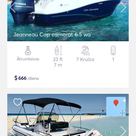
Jeanneau Cap camarat 6.5 wa
Ātrumlaivas
23 ft
7 Kruīza
1
7 m
$
666
/diena