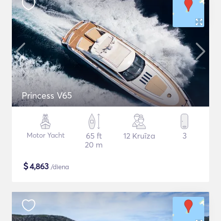
Princess V65
Motor Yacht
65 ft
12 Kruīza
3
20 m
$
4,863
/diena