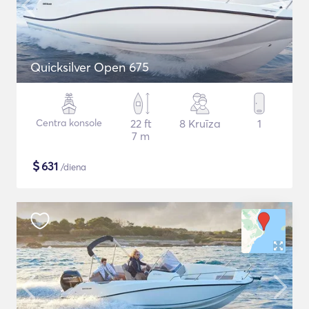
Quicksilver Open 675
Centra konsole
22 ft
8 Kruīza
1
7 m
$
631
/diena