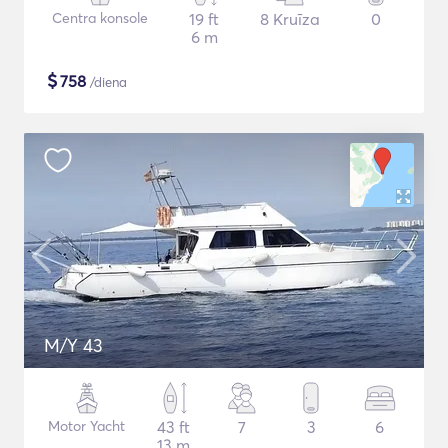
Centra konsole
19 ft
8 Kruīza
0
6 m
$
758
/diena
M/Y 43
Motor Yacht
43 ft
7
3
6
13 m