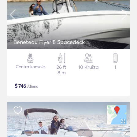
Beneteau Flyer 8 Spacedeck
Centra konsole
26 ft
10 Kruīza
1
8 m
$
746
/diena