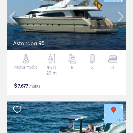
Astondoa 95
Motor Yacht
95 ft
6
3
3
29 m
$
7,677
/nakts