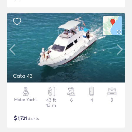
Cata 43
Motor Yacht
43 ft
6
4
3
13 m
$
1,721
/nakts