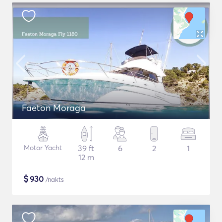
Faeton Moraga
Motor Yacht
39 ft
6
2
1
12 m
$
930
/nakts