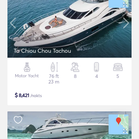
Ta Chiou Chou Tachou
Motor Yacht
76 ft
8
4
5
23 m
$
8,421
/nakts