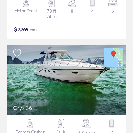
Motor Yacht
78 ft
8
4
6
24 m
$
7,769
/nakts
Oryx 36
Express Cruiser
36 ft
8 Kruīza
2