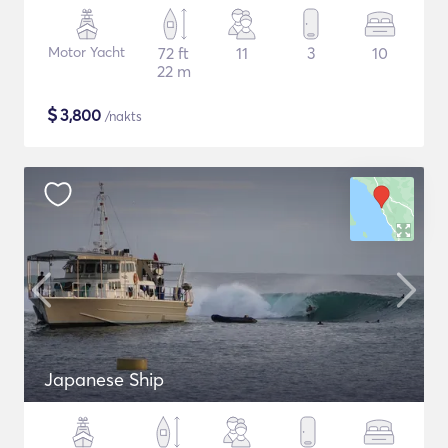
Motor Yacht
72 ft
11
3
10
22 m
$
3,800
/nakts
Japanese Ship