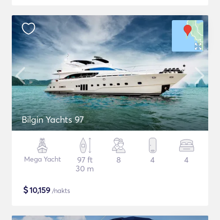
Bilgin Yachts 97
Mega Yacht
97 ft
8
4
4
30 m
$
10,159
/nakts