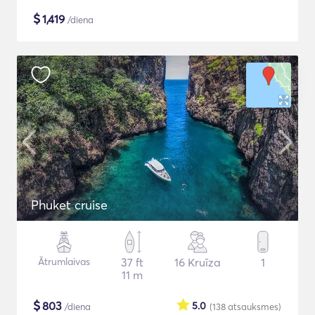
$
1,419
/diena
Phuket cruise
Ātrumlaivas
37 ft
16 Kruīza
1
11 m
$
803
5.0
/diena
(138
atsauksmes
)