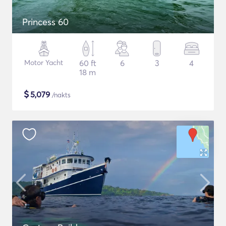
Princess 60
Motor Yacht
60 ft
6
3
4
18 m
$
5,079
/nakts