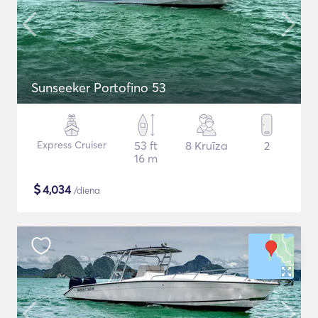
Sunseeker Portofino 53
Express Cruiser
53 ft
8 Kruīza
2
16 m
$
4,034
/diena