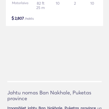
Motorlaiva
82 ft
10
2
10
25 m
$
2,807
/nakts
Jahtu nomas Ban Nakhale, Puketas
province
Iznomājiet jahtu Ban Nakhale, Puketas province
un