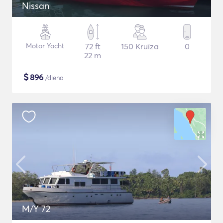
Nissan
Motor Yacht
72 ft
150 Kruīza
0
22 m
$
896
/diena
M/Y 72