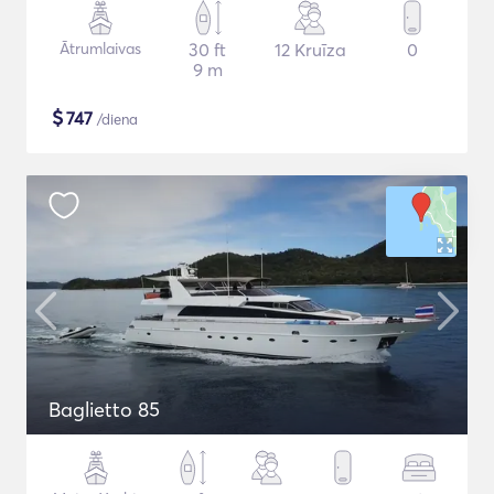
Ātrumlaivas
30 ft
12 Kruīza
0
9 m
$
747
/diena
Baglietto 85