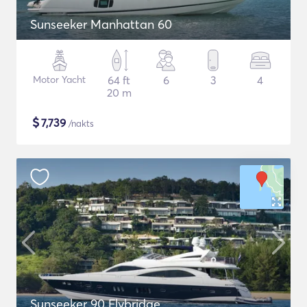
Sunseeker Manhattan 60
Motor Yacht
64 ft
6
3
4
20 m
$
7,739
/nakts
Sunseeker 90 Flybridge