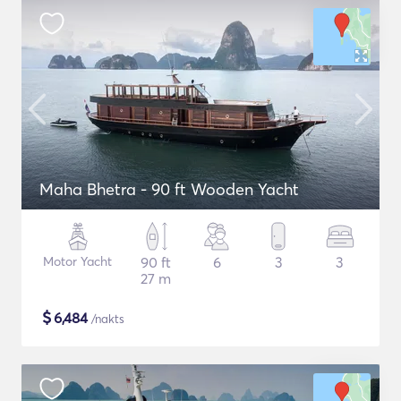
Maha Bhetra - 90 ft Wooden Yacht
Motor Yacht
90 ft
6
3
3
27 m
$
6,484
/nakts