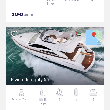
11 m
$
1,942
/diena
Riviera Integrity 55
Motor Yacht
55 ft
6
3
4
17 m