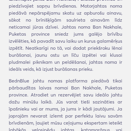
piedzīvojiet sapņu brīvdienas. Motorjahtas noma
piedāvā nepārspējamu skatu uz apburošu ainavu,
sākot no brīnišķīgām saulrieta ainavām līdz
neticamai jūras dzīvei. Jahtas noma Ban Nakhale,
Puketas province sniedz jums galējo brīvību
izvēlēties, kā pavadīt savu laiku un kurus galamērķus
izpētīt. Neatkarīgi no tā, vai dodat priekšroku lēnai
burāšanai, jaunu ostu un līču izpētei vai klusai
pludmalei piknikam un peldēšanai, jahtas noma ir
ideāls veids, kā izjust burāšanas prieku.
BednBlue jahtu nomas platforma piedāvā tikai
pārbaudītas laivas nomai Ban Nakhale, Puketas
province. Atrodiet un rezervējiet savu ideālo jahtu
dažu minūšu laikā. Jūs varat tieši sazināties ar
īpašnieku vai ar mums, ja jums ir kādi jautājumi. Ja
joprojām nevarat izlemt par perfektu laivu savām
brīvdienām, ļaujiet mūsu ceļojumu ekspertam ieteikt
labākās velosipēdu jahtas, katamarānus vai