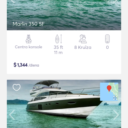
Marlin 350 SF
Centra konsole
35 ft
8 Kruīza
0
11 m
$
1,344
/diena