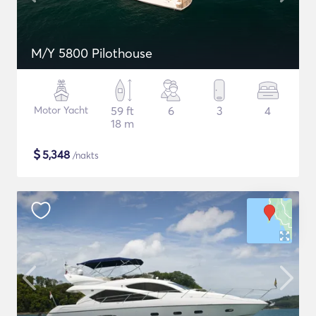
M/Y 5800 Pilothouse
Motor Yacht
59 ft
6
3
4
18 m
$
5,348
/nakts