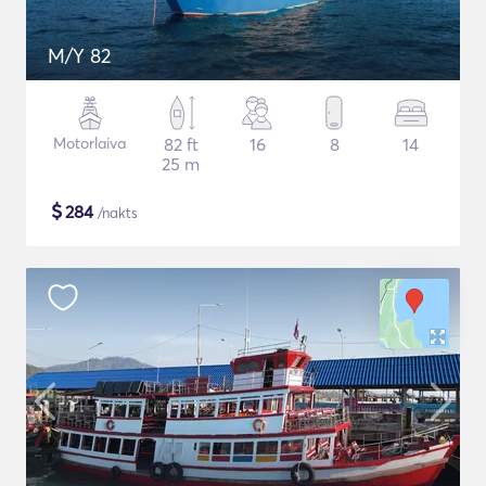
M/Y 82
Motorlaiva
82 ft
16
8
14
25 m
$
284
/nakts