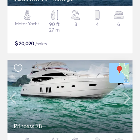
Motor Yacht
90 ft
8
4
6
27 m
$
20,020
/nakts
Princess 78