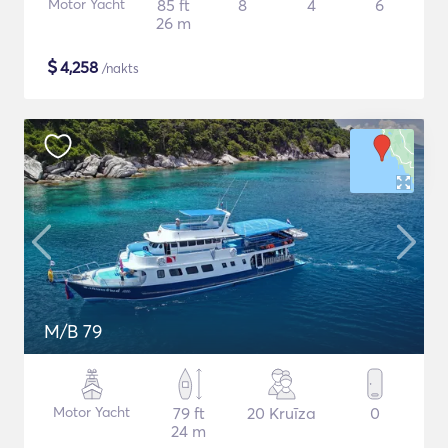
Motor Yacht
85 ft
8
4
6
26 m
$
4,258
/nakts
M/B 79
Motor Yacht
79 ft
20 Kruīza
0
24 m