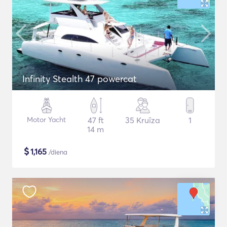
Infinity Stealth 47 powercat
Motor Yacht
47 ft
35 Kruīza
1
14 m
$
1,165
/diena