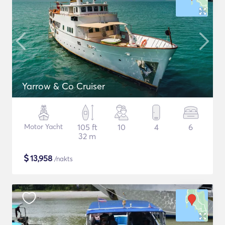
Yarrow & Co Cruiser
Motor Yacht
105 ft
10
4
6
32 m
$
13,958
/nakts