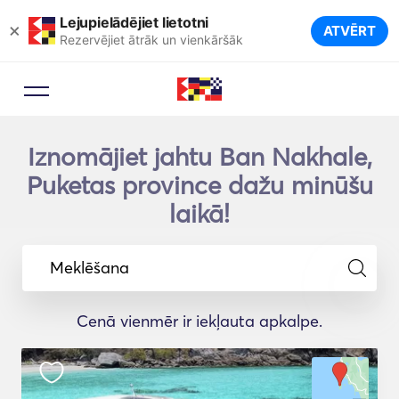
Lejupielādējiet lietotni
×
ATVĒRT
Rezervējiet ātrāk un vienkāršāk
Iznomājiet jahtu Ban Nakhale,
Puketas province dažu minūšu
laikā!
Meklēšana
Cenā vienmēr ir iekļauta apkalpe.