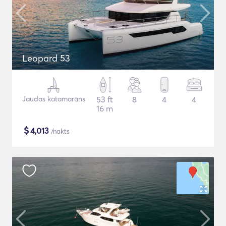
Leopard 53
Jaudas katamarāns
53 ft
8
4
4
16 m
$
4,013
/nakts