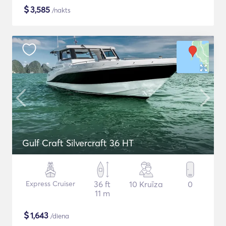
$
3,585
/nakts
Gulf Craft Silvercraft 36 HT
Express Cruiser
36 ft
10 Kruīza
0
11 m
$
1,643
/diena