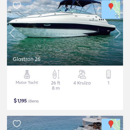
Glastron 26
Motor Yacht
26 ft
4 Kruīza
1
8 m
$
1,195
/diena