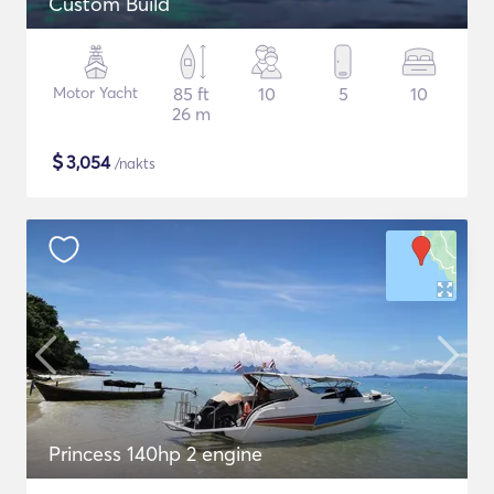
Custom Build
Motor Yacht
85 ft
10
5
10
26 m
$
3,054
/nakts
Princess 140hp 2 engine