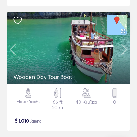
Wooden Day Tour Boat
Motor Yacht
66 ft
40 Kruīza
0
20 m
$
1,010
/diena