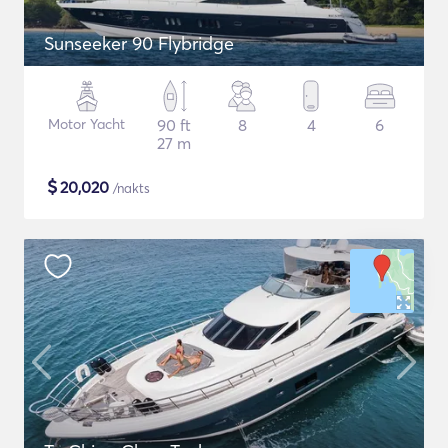
Sunseeker 90 Flybridge
Motor Yacht
90 ft
8
4
6
27 m
$
20,020
/nakts