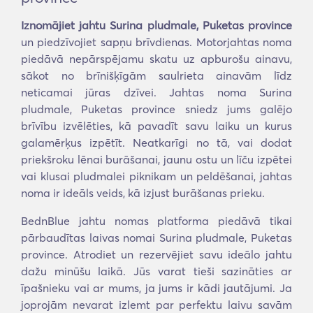
Iznomājiet jahtu Surina pludmale, Puketas province
un piedzīvojiet sapņu brīvdienas. Motorjahtas noma
piedāvā nepārspējamu skatu uz apburošu ainavu,
sākot no brīnišķīgām saulrieta ainavām līdz
neticamai jūras dzīvei. Jahtas noma Surina
pludmale, Puketas province sniedz jums galējo
brīvību izvēlēties, kā pavadīt savu laiku un kurus
galamērķus izpētīt. Neatkarīgi no tā, vai dodat
priekšroku lēnai burāšanai, jaunu ostu un līču izpētei
vai klusai pludmalei piknikam un peldēšanai, jahtas
noma ir ideāls veids, kā izjust burāšanas prieku.
BednBlue jahtu nomas platforma piedāvā tikai
pārbaudītas laivas nomai Surina pludmale, Puketas
province. Atrodiet un rezervējiet savu ideālo jahtu
dažu minūšu laikā. Jūs varat tieši sazināties ar
īpašnieku vai ar mums, ja jums ir kādi jautājumi. Ja
joprojām nevarat izlemt par perfektu laivu savām