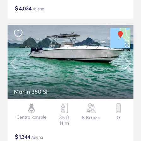
$
4,034
/diena
Marlin 350 SF
Centra konsole
35 ft
8 Kruīza
0
11 m
$
1,344
/diena