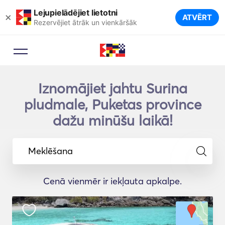
Lejupielādējiet lietotni
×
ATVĒRT
Rezervējiet ātrāk un vienkāršāk
Iznomājiet jahtu Surina
pludmale, Puketas province
dažu minūšu laikā!
Meklēšana
Cenā vienmēr ir iekļauta apkalpe.