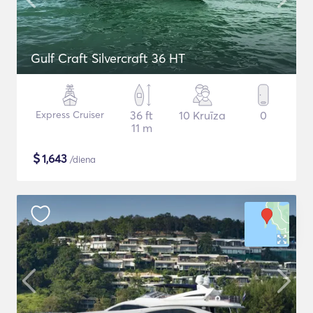
Gulf Craft Silvercraft 36 HT
Express Cruiser
36 ft
10 Kruīza
0
11 m
$
1,643
/diena