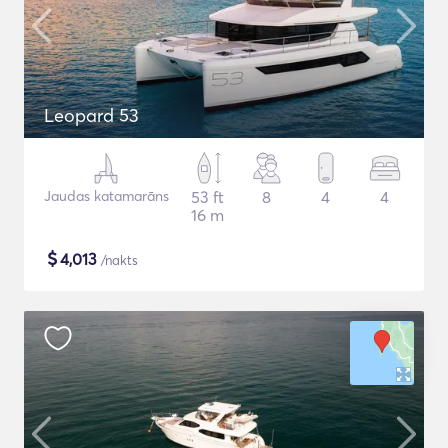
Leopard 53
Jaudas katamarāns
53 ft
8
4
4
16 m
$
4,013
/nakts