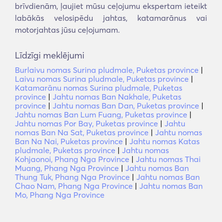
brīvdienām, ļaujiet mūsu ceļojumu ekspertam ieteikt
labākās velosipēdu jahtas, katamarānus vai
motorjahtas jūsu ceļojumam.
Līdzīgi meklējumi
Burlaivu nomas Surina pludmale, Puketas province
|
Laivu nomas Surina pludmale, Puketas province
|
Katamarānu nomas Surina pludmale, Puketas
province
|
Jahtu nomas Ban Nakhale, Puketas
province
|
Jahtu nomas Ban Dan, Puketas province
|
Jahtu nomas Ban Lum Fuang, Puketas province
|
Jahtu nomas Por Bay, Puketas province
|
Jahtu
nomas Ban Na Sat, Puketas province
|
Jahtu nomas
Ban Na Nai, Puketas province
|
Jahtu nomas Katas
pludmale, Puketas province
|
Jahtu nomas
Kohjaonoi, Phang Nga Province
|
Jahtu nomas Thai
Muang, Phang Nga Province
|
Jahtu nomas Ban
Thung Tuk, Phang Nga Province
|
Jahtu nomas Ban
Chao Nam, Phang Nga Province
|
Jahtu nomas Ban
Mo, Phang Nga Province