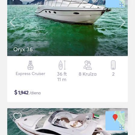
Oryx 36
Express Cruiser
36 ft
8 Kruīza
2
11 m
$
1,942
/diena