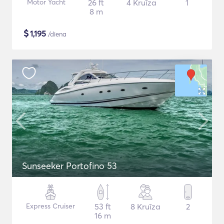
Motor Yacht
26 ft
4 Kruīza
1
8 m
$
1,195
/diena
Sunseeker Portofino 53
Express Cruiser
53 ft
8 Kruīza
2
16 m