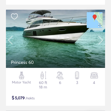
Princess 60
Motor Yacht
60 ft
6
3
4
18 m
$
5,079
/nakts