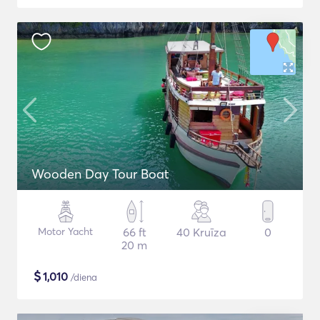
Wooden Day Tour Boat
Motor Yacht
66 ft
40 Kruīza
0
20 m
$
1,010
/diena