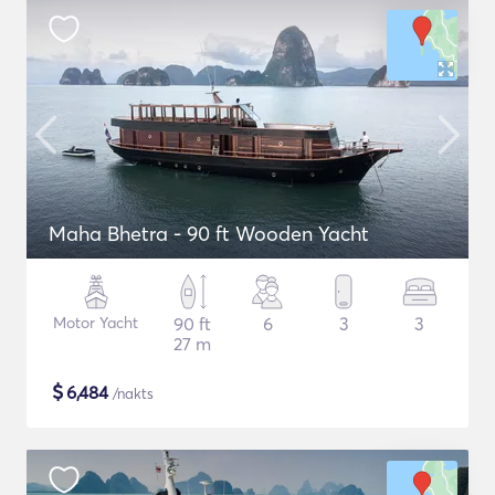
Maha Bhetra - 90 ft Wooden Yacht
Motor Yacht
90 ft
6
3
3
27 m
$
6,484
/nakts