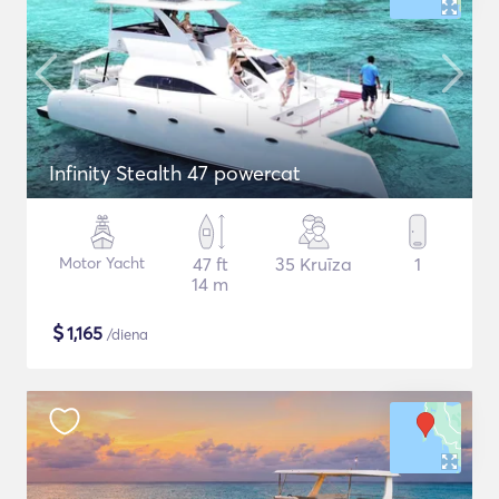
Infinity Stealth 47 powercat
Motor Yacht
47 ft
35 Kruīza
1
14 m
$
1,165
/diena