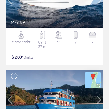
M/Y 89
Motor Yacht
89 ft
14
7
7
27 m
$
2,031
/nakts