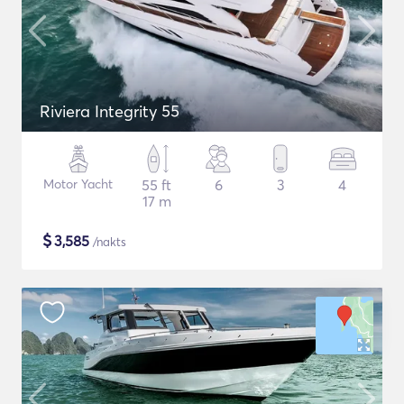
Riviera Integrity 55
Motor Yacht
55 ft
6
3
4
17 m
$
3,585
/nakts