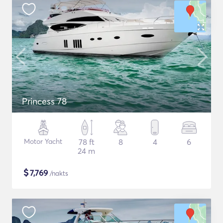
Princess 78
Motor Yacht
78 ft
8
4
6
24 m
$
7,769
/nakts