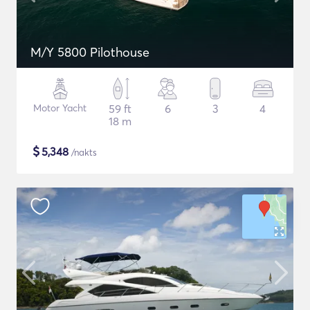
M/Y 5800 Pilothouse
Motor Yacht
59 ft
6
3
4
18 m
$
5,348
/nakts