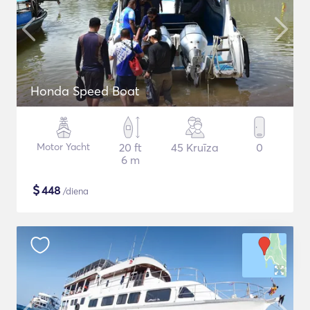
Honda Speed Boat
Motor Yacht
20 ft
45 Kruīza
0
6 m
$
448
/diena