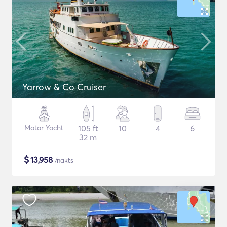
Yarrow & Co Cruiser
Motor Yacht
105 ft
10
4
6
32 m
$
13,958
/nakts