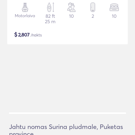
Motorlaiva
82 ft
10
2
10
25 m
$
2,807
/nakts
Jahtu nomas Surina pludmale, Puketas
province