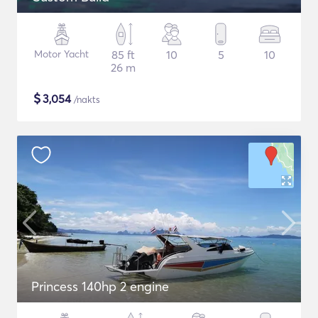
Motor Yacht
85 ft
10
5
10
26 m
$
3,054
/nakts
Princess 140hp 2 engine