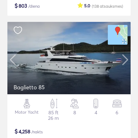
$
803
5.0
/diena
(138
atsauksmes
)
Baglietto 85
Motor Yacht
85 ft
8
4
6
26 m
$
4,258
/nakts