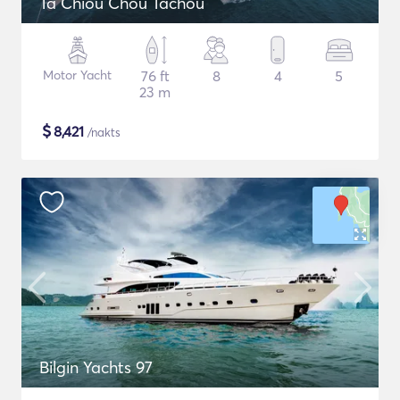
Ta Chiou Chou Tachou
Motor Yacht
76 ft
8
4
5
23 m
$
8,421
/nakts
Bilgin Yachts 97