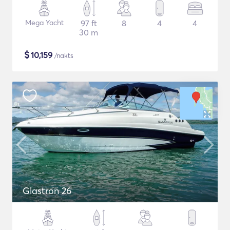
Mega Yacht
97 ft
8
4
4
30 m
$
10,159
/nakts
Glastron 26