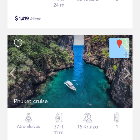
24 m
$
1,419
/diena
Phuket cruise
Ātrumlaivas
37 ft
16 Kruīza
1
11 m