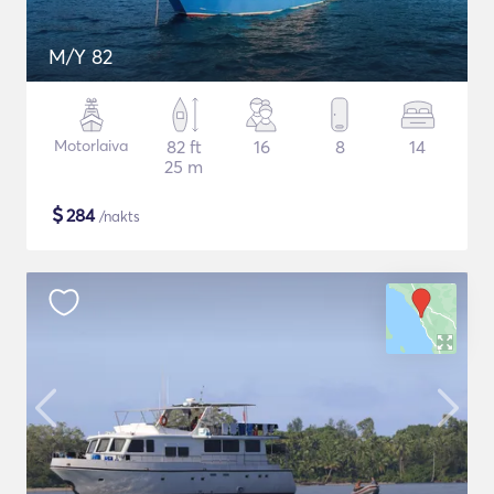
M/Y 82
Motorlaiva
82 ft
16
8
14
25 m
$
284
/nakts