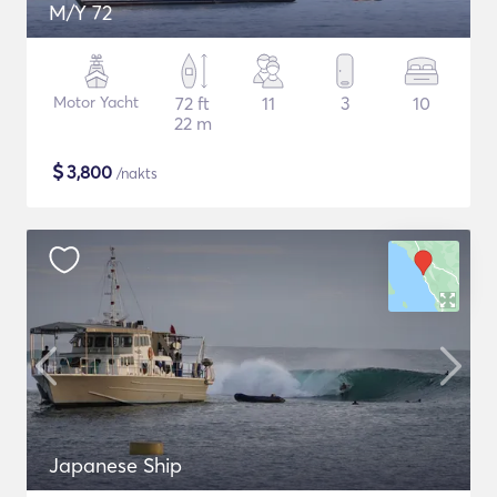
M/Y 72
Motor Yacht
72 ft
11
3
10
22 m
$
3,800
/nakts
Japanese Ship