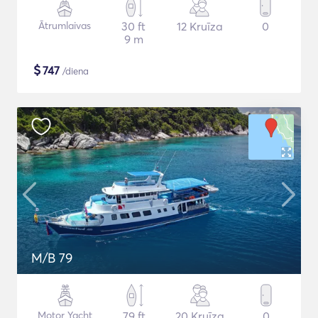
Ātrumlaivas
30 ft
12 Kruīza
0
9 m
$
747
/diena
M/B 79
Motor Yacht
79 ft
20 Kruīza
0