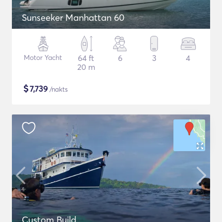
Sunseeker Manhattan 60
Motor Yacht
64 ft
6
3
4
20 m
$
7,739
/nakts
Custom Build