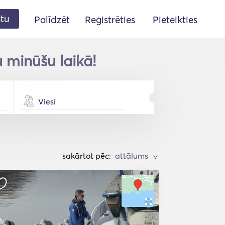
stu
Palīdzēt
Reģistrēties
Pieteikties
u minūšu laikā!
Viesi
sakārtot pēc:
>