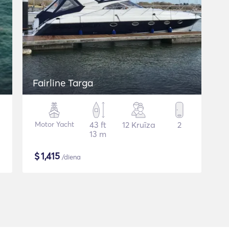
Fairline Targa
Motor Yacht
43 ft
12 Kruīza
2
13 m
$
1,415
/diena