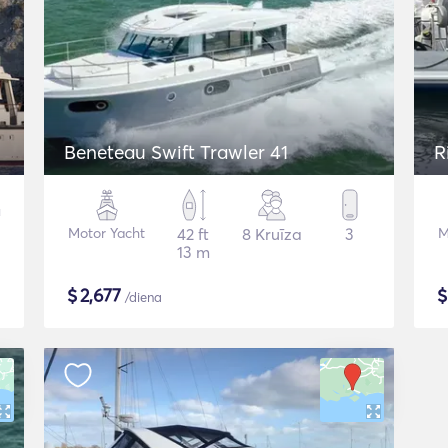
Beneteau Swift Trawler 41
R
Motor Yacht
42 ft
8 Kruīza
3
M
13 m
$
2,677
/diena