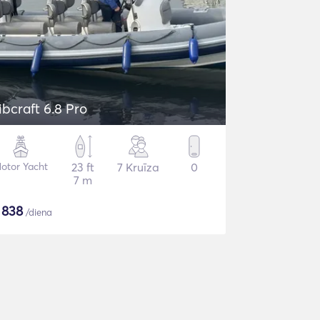
ibcraft 6.8 Pro
otor Yacht
23 ft
7 Kruīza
0
7 m
$
838
/diena