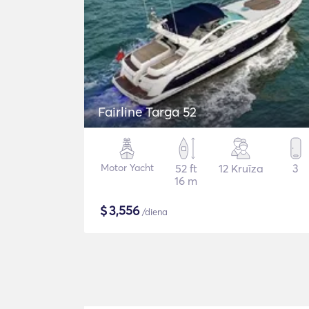
Fairline Targa 52
Motor Yacht
52 ft
12 Kruīza
3
16 m
$
3,556
/diena