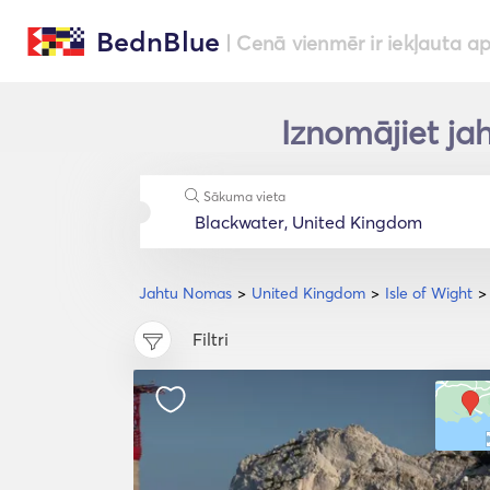
BednBlue
| Cenā vienmēr ir iekļauta a
Iznomājiet jah
Sākuma vieta
Jahtu Nomas
United Kingdom
Isle of Wight
Filtri