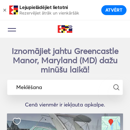
Lejupielādējiet lietotni
×
ATVĒRT
Rezervējiet ātrāk un vienkāršāk
Iznomājiet jahtu Greencastle
Manor, Maryland (MD) dažu
minūšu laikā!
Meklēšana
Cenā vienmēr ir iekļauta apkalpe.