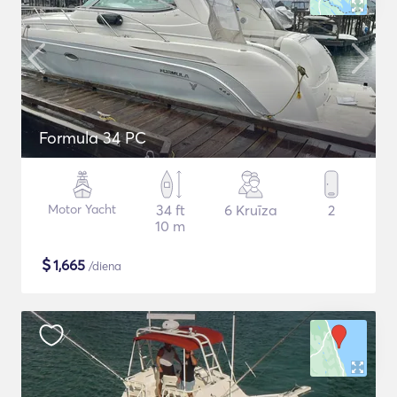
Formula 34 PC
Motor Yacht
34 ft
6 Kruīza
2
10 m
$
1,665
/diena