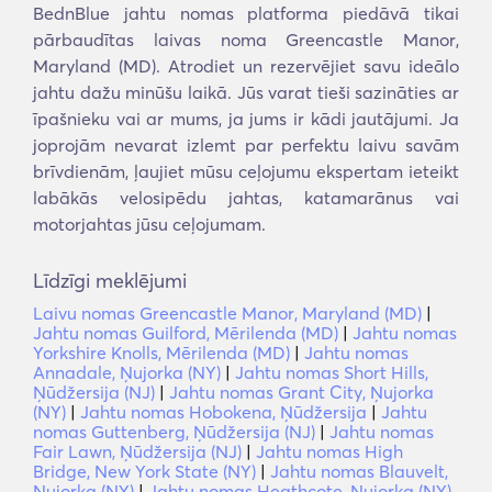
BednBlue jahtu nomas platforma piedāvā tikai
pārbaudītas laivas noma Greencastle Manor,
Maryland (MD). Atrodiet un rezervējiet savu ideālo
jahtu dažu minūšu laikā. Jūs varat tieši sazināties ar
īpašnieku vai ar mums, ja jums ir kādi jautājumi. Ja
joprojām nevarat izlemt par perfektu laivu savām
brīvdienām, ļaujiet mūsu ceļojumu ekspertam ieteikt
labākās velosipēdu jahtas, katamarānus vai
motorjahtas jūsu ceļojumam.
Līdzīgi meklējumi
Laivu nomas Greencastle Manor, Maryland (MD)
|
Jahtu nomas Guilford, Mērilenda (MD)
|
Jahtu nomas
Yorkshire Knolls, Mērilenda (MD)
|
Jahtu nomas
Annadale, Ņujorka (NY)
|
Jahtu nomas Short Hills,
Ņūdžersija (NJ)
|
Jahtu nomas Grant City, Ņujorka
(NY)
|
Jahtu nomas Hobokena, Ņūdžersija
|
Jahtu
nomas Guttenberg, Ņūdžersija (NJ)
|
Jahtu nomas
Fair Lawn, Ņūdžersija (NJ)
|
Jahtu nomas High
Bridge, New York State (NY)
|
Jahtu nomas Blauvelt,
Ņujorka (NY)
|
Jahtu nomas Heathcote, Ņujorka (NY)