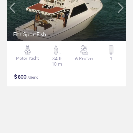
Fitz SportFish
Motor Yacht
34 ft
6 Kruīza
1
10 m
$
800
/diena