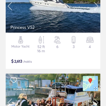
Princess V52
Motor Yacht
52 ft
6
3
4
16 m
$
2,613
/nakts