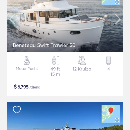
Beneteau Swift Trawler 50
Motor Yacht
49 ft
12 Kruīza
4
15 m
$
6,795
/diena