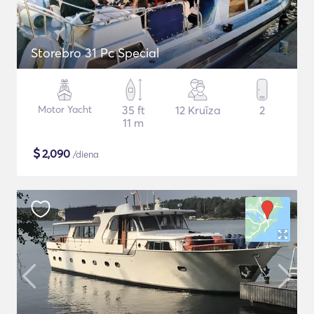
Storebro 31 Pc Special
Motor Yacht
35 ft
12 Kruīza
2
11 m
$
2,090
/diena