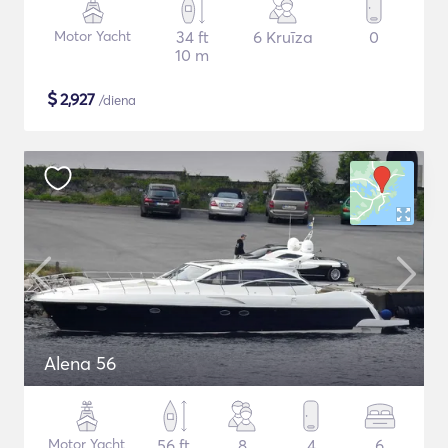
Motor Yacht
34 ft
6 Kruīza
0
10 m
$
2,927
/diena
Alena 56
Motor Yacht
56 ft
8
4
6