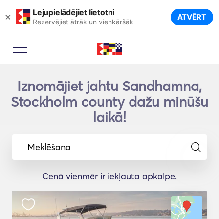
Lejupielādējiet lietotni
×
ATVĒRT
Rezervējiet ātrāk un vienkāršāk
Iznomājiet jahtu Sandhamna,
Stockholm county dažu minūšu
laikā!
Meklēšana
Cenā vienmēr ir iekļauta apkalpe.