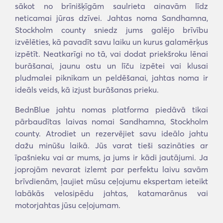
sākot no brīnišķīgām saulrieta ainavām līdz
neticamai jūras dzīvei. Jahtas noma Sandhamna,
Stockholm county sniedz jums galējo brīvību
izvēlēties, kā pavadīt savu laiku un kurus galamērķus
izpētīt. Neatkarīgi no tā, vai dodat priekšroku lēnai
burāšanai, jaunu ostu un līču izpētei vai klusai
pludmalei piknikam un peldēšanai, jahtas noma ir
ideāls veids, kā izjust burāšanas prieku.
BednBlue jahtu nomas platforma piedāvā tikai
pārbaudītas laivas nomai Sandhamna, Stockholm
county. Atrodiet un rezervējiet savu ideālo jahtu
dažu minūšu laikā. Jūs varat tieši sazināties ar
īpašnieku vai ar mums, ja jums ir kādi jautājumi. Ja
joprojām nevarat izlemt par perfektu laivu savām
brīvdienām, ļaujiet mūsu ceļojumu ekspertam ieteikt
labākās velosipēdu jahtas, katamarānus vai
motorjahtas jūsu ceļojumam.