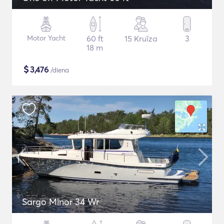
Motor Yacht
60 ft
15 Kruīza
3
18 m
$
3,476
/diena
Sargo Minor 34 Wr