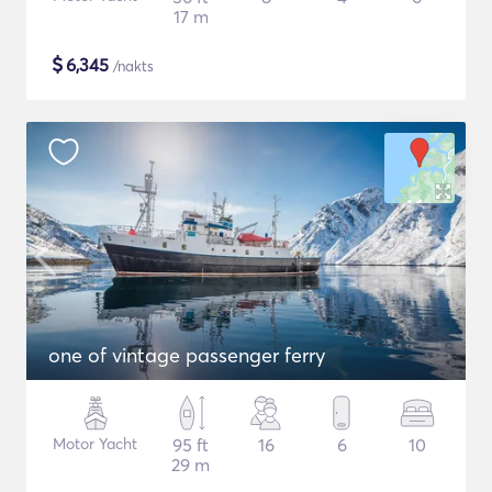
17 m
$
6,345
/nakts
one of vintage passenger ferry
Motor Yacht
95 ft
16
6
10
29 m