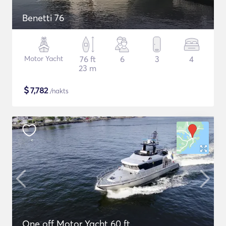
Benetti 76
Motor Yacht
76 ft
6
3
4
23 m
$
7,782
/nakts
One off Motor Yacht 60 ft