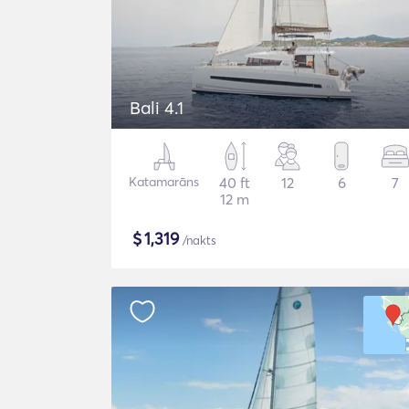
Bali 4.1
Katamarāns
40 ft
12
6
7
12 m
$
1,319
/nakts