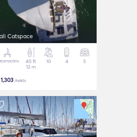
ali Catspace
atamarāns
40 ft
10
4
5
12 m
$
1,303
/nakts