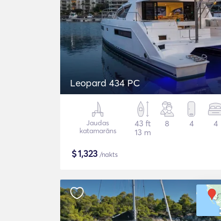
Leopard 434 PC
Jaudas
43 ft
8
4
4
katamarāns
13 m
$
1,323
/nakts