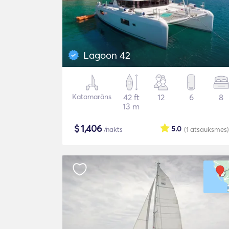
Lagoon 42
Katamarāns
42 ft
12
6
8
13 m
$
1,406
5.0
/nakts
(1
atsauksmes
)