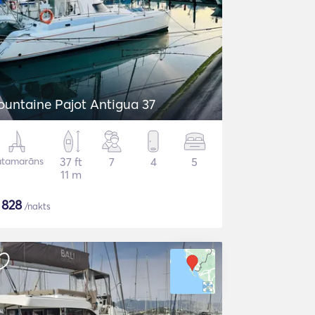
ountaine Pajot Antigua 37
atamarāns
37 ft
7
4
5
11 m
$
828
/nakts