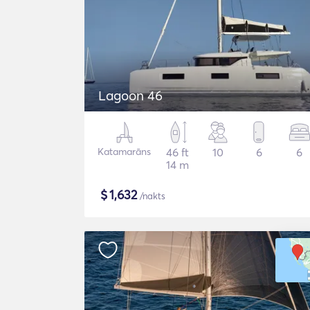
Lagoon 46
Katamarāns
46 ft
10
6
6
14 m
$
1,632
/nakts