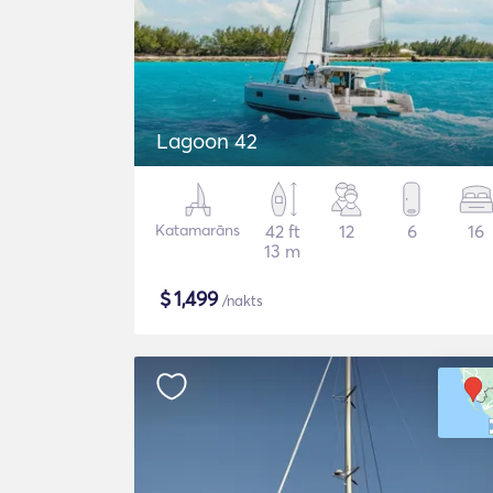
Lagoon 42
Katamarāns
42 ft
12
6
16
13 m
$
1,499
/nakts