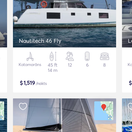
Nautitech 46 Fly
L
Katamarāns
45 ft
12
6
8
K
14 m
$
1,519
/nakts