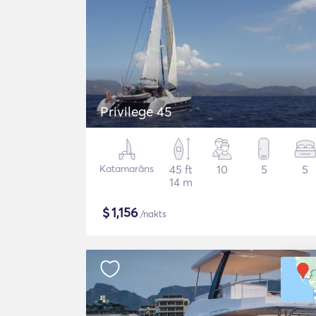
Privilege 45
Katamarāns
45 ft
10
5
5
14 m
$
1,156
/nakts