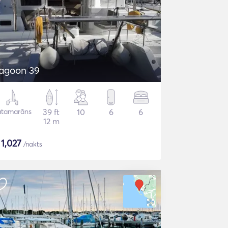
agoon 39
atamarāns
39 ft
10
6
6
12 m
$
1,027
/nakts