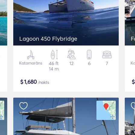
Lagoon 450 Flybridge
F
Katamarāns
46 ft
12
6
7
K
14 m
$
1,680
/nakts