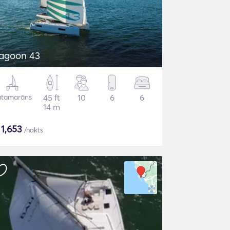
agoon 43
atamarāns
45 ft
10
6
6
14 m
$
1,653
/nakts