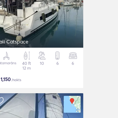
ali Catspace
atamarāns
40 ft
10
6
6
12 m
$
1,150
/nakts