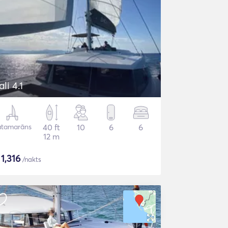
ali 4.1
atamarāns
40 ft
10
6
6
12 m
$
1,316
/nakts