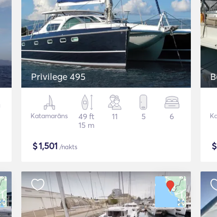
Privilege 495
B
Katamarāns
49 ft
11
5
6
K
15 m
$
1,501
/nakts