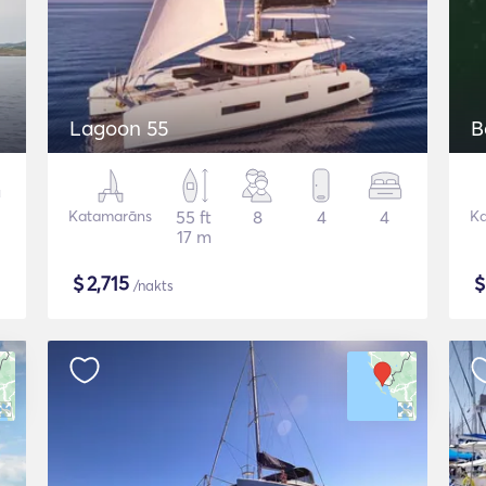
Lagoon 55
B
Katamarāns
55 ft
8
4
4
K
17 m
$
2,715
/nakts