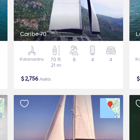
Caribe 70
L
Katamarāns
70 ft
8
4
4
K
21 m
$
2,756
/nakts