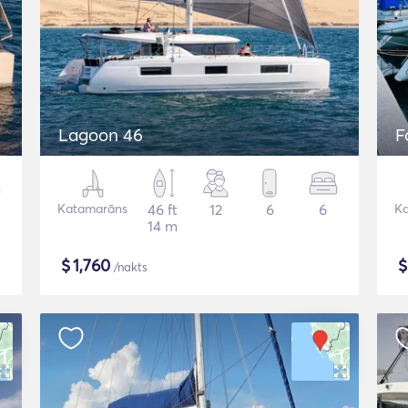
Lagoon 46
F
Katamarāns
46 ft
12
6
6
K
14 m
$
1,760
/nakts