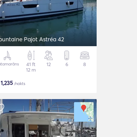
ountaine Pajot Astréa 42
atamarāns
41 ft
12
6
8
12 m
$
1,235
/nakts