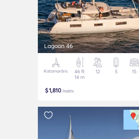
Lagoon 46
Katamarāns
46 ft
12
5
15
14 m
$
1,810
/nakts