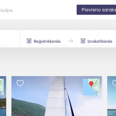
Pievieno sarak
pkalpe.