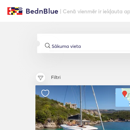
BednBlue
| Cenā vienmēr ir iekļauta a
Filtri