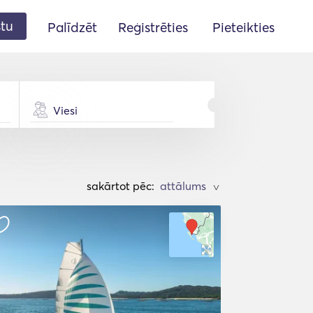
stu
Palīdzēt
Reģistrēties
Pieteikties
Viesi
sakārtot pēc:
>