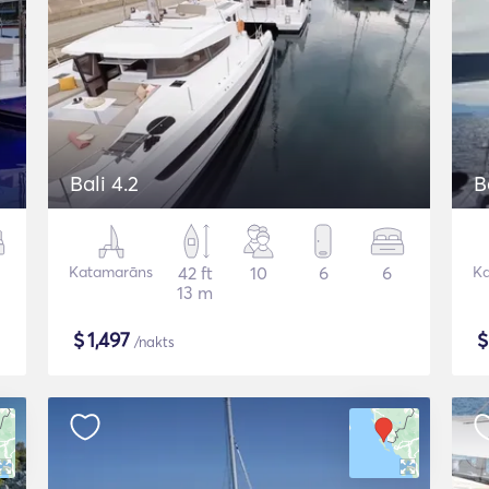
Bali 4.2
B
Katamarāns
42 ft
10
6
6
K
13 m
$
1,497
/nakts