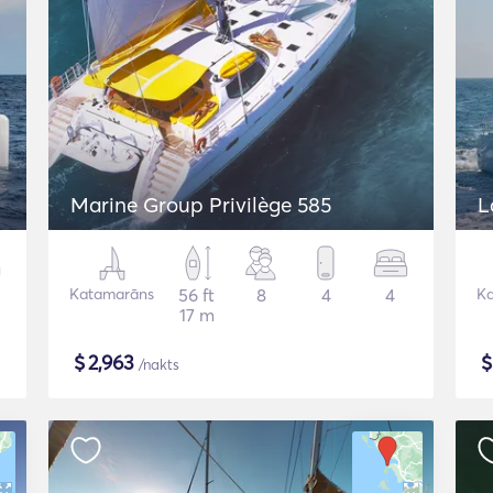
Marine Group Privilège 585
L
Katamarāns
56 ft
8
4
4
K
17 m
$
2,963
/nakts