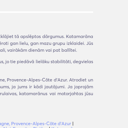
tklājiet tā apslēptos dārgumus. Katamarāna
mēroti gan lielu, gan mazu grupu izklaidei. Jūs
i, vairākām dienām vai pat ballītei.
jo tie piedāvā lielāku stabilitāti, degvielas
ne, Provence-Alpes-Côte d'Azur. Atrodiet un
ums, ja jums ir kādi jautājumi. Ja joprojām
urulaivas, katamarānus vai motorjahtas jūsu
agne, Provence-Alpes-Côte d'Azur
|