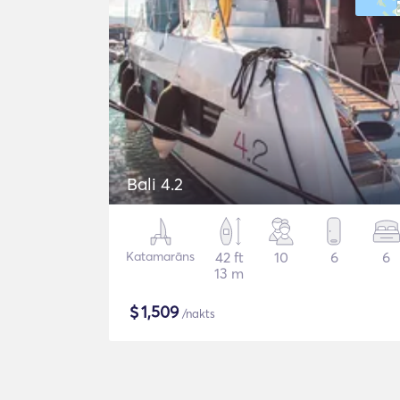
Bali 4.2
Katamarāns
42 ft
10
6
6
13 m
$
1,509
/nakts