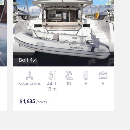
Bali 4.4
Katamarāns
44 ft
10
6
6
13 m
$
1,635
/nakts