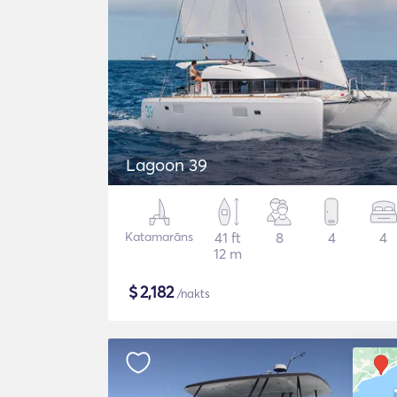
Lagoon 39
Katamarāns
41 ft
8
4
4
12 m
$
2,182
/nakts