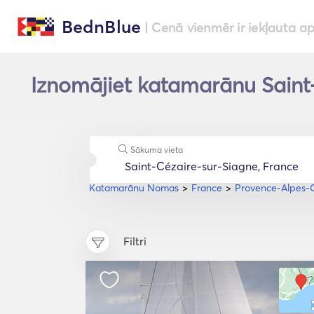
BednBlue
| Cenā vienmēr ir iekļauta a
Iznomājiet katamarānu Saint
Sākuma vieta
Katamarānu Nomas
France
Provence-Alpes-C
Filtri