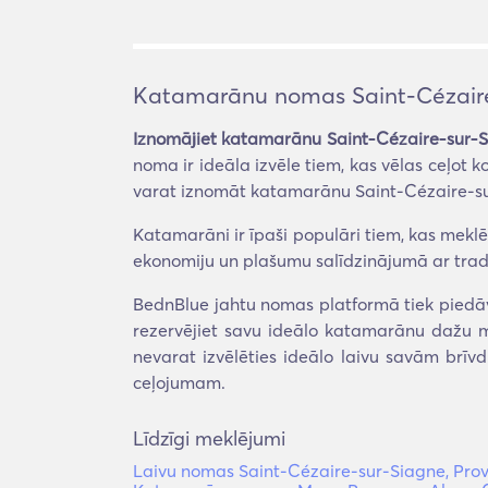
Katamarānu nomas Saint-Cézaire
Iznomājiet katamarānu Saint-Cézaire-sur-S
noma ir ideāla izvēle tiem, kas vēlas ceļot ko
varat iznomāt katamarānu Saint-Cézaire-sur
Katamarāni ir īpaši populāri tiem, kas meklē
ekonomiju un plašumu salīdzinājumā ar tra
BednBlue jahtu nomas platformā tiek piedāv
rezervējiet savu ideālo katamarānu dažu mi
nevarat izvēlēties ideālo laivu savām brīv
ceļojumam.
Līdzīgi meklējumi
Laivu nomas Saint-Cézaire-sur-Siagne, Pro