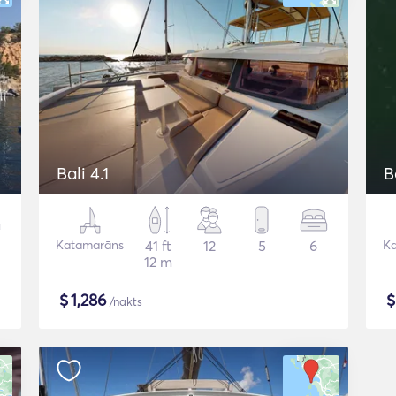
Bali 4.1
B
Katamarāns
41 ft
12
5
6
K
12 m
$
1,286
/nakts