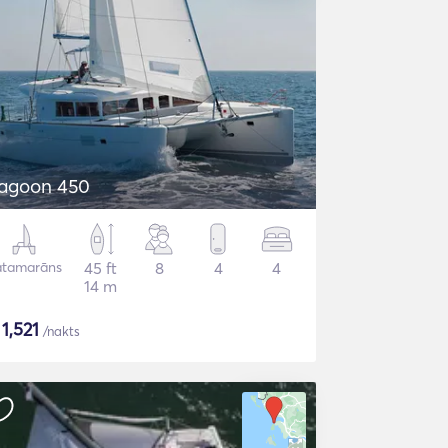
agoon 450
atamarāns
45 ft
8
4
4
14 m
$
1,521
/nakts