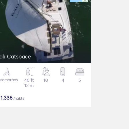
ali Catspace
atamarāns
40 ft
10
4
5
12 m
$
1,336
/nakts