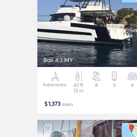
Bali 4.3 MY
Katamarāns
43 ft
8
5
4
13 m
$
1,373
/nakts