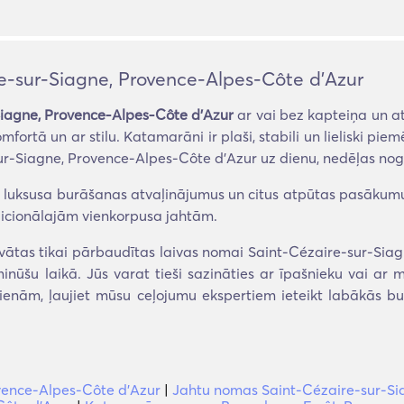
-sur-Siagne, Provence-Alpes-Côte d'Azur
iagne, Provence-Alpes-Côte d'Azur
ar vai bez kapteiņa un a
mfortā un ar stilu. Katamarāni ir plaši, stabili un lieliski pie
-Siagne, Provence-Alpes-Côte d'Azur uz dienu, nedēļas nogal
 luksusa burāšanas atvaļinājumus un citus atpūtas pasākumus, 
dicionālajām vienkorpusa jahtām.
ātas tikai pārbaudītas laivas nomai Saint-Cézaire-sur-Siag
nūšu laikā. Jūs varat tieši sazināties ar īpašnieku vai ar m
dienām, ļaujiet mūsu ceļojumu ekspertiem ieteikt labākās b
vence-Alpes-Côte d'Azur
|
Jahtu nomas Saint-Cézaire-sur-Si