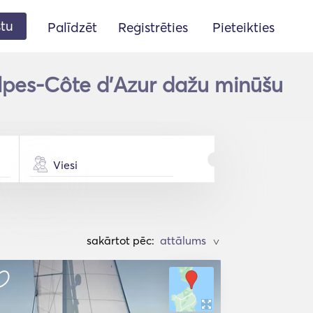
stu
Palīdzēt
Reģistrēties
Pieteikties
lpes-Côte d'Azur dažu minūšu
Viesi
sakārtot pēc:
>