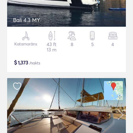
Bali 4.3 MY
Katamarāns
43 ft
8
5
4
13 m
$
1,373
/nakts