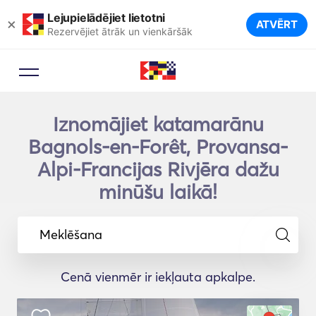
Lejupielādējiet lietotni
×
ATVĒRT
Rezervējiet ātrāk un vienkāršāk
Iznomājiet katamarānu
Bagnols-en-Forêt, Provansa-
Alpi-Francijas Rivjēra dažu
minūšu laikā!
Meklēšana
Cenā vienmēr ir iekļauta apkalpe.