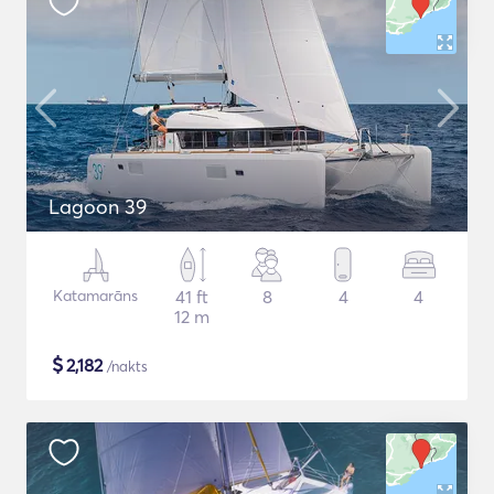
Lagoon 39
Katamarāns
41 ft
8
4
4
12 m
$
2,182
/nakts