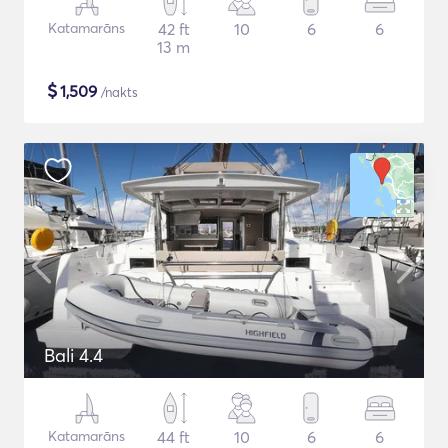
Katamarāns
42 ft
10
6
6
13 m
$
1,509
/nakts
Bali 4.4
Katamarāns
44 ft
10
6
6