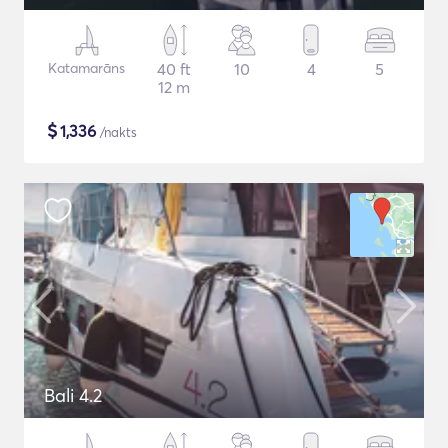
Katamarāns
40 ft
10
4
5
12 m
$
1,336
/nakts
Bali 4.2