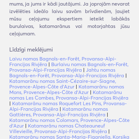
mums, ja jums ir kādi jautājumi. Ja joprojām nevarat
izvēlēties ideālo laivu savām brīvdienām, ļaujiet
mūsu ceļojumu ekspertiem ieteikt labākās
burulaivas, katamarānus vai motorjahtas jūsu
ceļojumam.
Līdzīgi meklējumi
Laivu nomas Bagnols-en-Forêt, Provansa-Alpi-
Francijas Rivjēra
|
Burlaivu nomas Bagnols-en-Forêt,
Provansa-Alpi-Francijas Rivjēra
|
Jahtu nomas
Bagnols-en-Forêt, Provansa-Alpi-Francijas Rivjēra
|
Katamarānu nomas Saint-Cézaire-sur-Siagne,
Provence-Alpes-Côte d'Azur
|
Katamarānu nomas
Mons, Provence-Alpes-Côte d'Azur
|
Katamarānu
nomas Les Combes, Provansa-Alpi-Francijas Rivjēra
|
Katamarānu nomas Roquefort Les Pins, Provansa-
Alpi-Francijas Rivjēra
|
Katamarānu nomas
Gattières, Provansa-Alpi-Francijas Rivjēra
|
Katamarānu nomas Colomars, Provence-Alpes-Côte
d'Azur
|
Katamarānu nomas Chateauneuf
Villevieille, Provansa-Alpi-Francijas Rivjēra
|
Katamarānu nomas Santa-Maria-Figaniella, Korsika