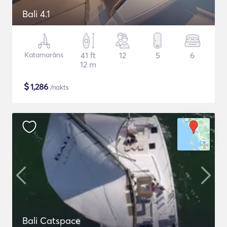
Bali 4.1
Katamarāns
41 ft
12
5
6
12 m
$
1,286
/nakts
Bali Catspace