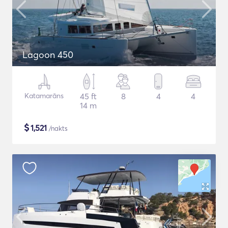
Lagoon 450
Katamarāns
45 ft
8
4
4
14 m
$
1,521
/nakts