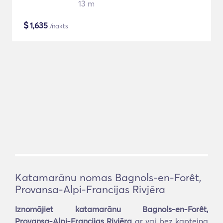
13 m
$
1,635
/nakts
Katamarānu nomas Bagnols-en-Forêt,
Provansa-Alpi-Francijas Rivjēra
Iznomājiet katamarānu Bagnols-en-Forêt,
Provansa-Alpi-Francijas Rivjēra
ar vai bez kapteiņa