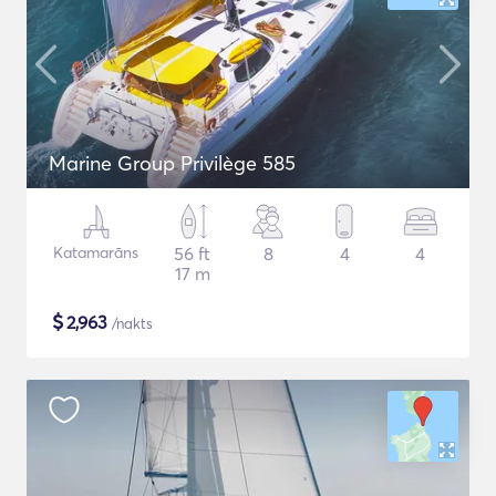
Marine Group Privilège 585
Katamarāns
56 ft
8
4
4
17 m
$
2,963
/nakts