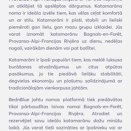
un atklājiet tā apslēptos dārgumus. Katamarāna
noma ir ideāla izvēle tiem, kas vēlas ceļot komfortā
un ar stilu. Katamarāni ir plaši, stabili un lieliski
piemēroti gan lielu, gan mazu grupu izklaidei. Jūs
varat iznomāt katamarānu Bagnols-en-Forêt,
Provansa-Alpi-Francijas Rivjēra uz dienu, nedēļas
nogali, vairākām dienām vai pat ballītei.
Katamarāni ir īpaši populāri tiem, kas meklē luksusa
burāšanas atvaļinājumus un citus atpūtas
pasākumus, jo tie piedāvā lielāku stabilitāti,
degvielas ekonomiju un plašumu salīdzinājumā ar
tradicionālajām vienkorpusa jahtām.
BednBlue jahtu nomas platformā tiek piedāvātas
tikai pārbaudītas laivas nomai Bagnols-en-Forêt,
Provansa-Alpi-Francijas Rivjēra. Atrodiet un
rezervējiet savu ideālo katamarānu dažu minūšu
laikā. Jūs varat tieši sazināties ar īpašnieku vai ar