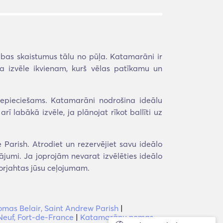
bas skaistumus tālu no pūļa. Katamarāni ir
āla izvēle ikvienam, kurš vēlas patīkamu un
nepieciešams. Katamarāni nodrošina ideālu
 labākā izvēle, ja plānojat rīkot ballīti uz
Parish. Atrodiet un rezervējiet savu ideālo
ājumi. Ja joprojām nevarat izvēlēties ideālo
orjahtas jūsu ceļojumam.
as Belair, Saint Andrew Parish
|
euf, Fort-de-France
|
Katamarānu nomas