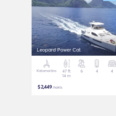
Leopard Power Cat
Katamarāns
47 ft
6
4
4
14 m
$
2,449
/nakts