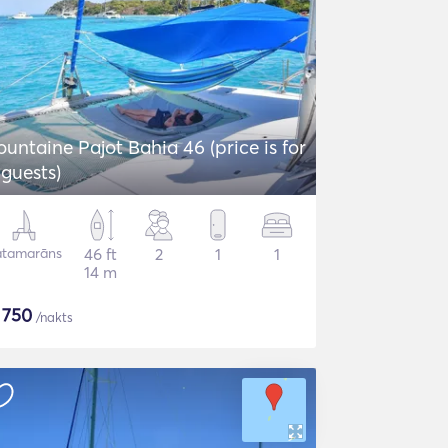
ountaine Pajot Bahia 46 (price is for
 guests)
atamarāns
46 ft
2
1
1
14 m
$
750
/nakts