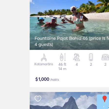
Fountaine Pajot Bahia 46 (price is f
4 guests)
Katamarāns
46 ft
4
2
2
14 m
$
1,000
/nakts