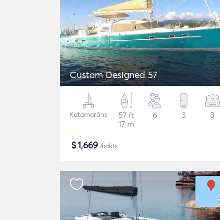
Custom Designed 57
Katamarāns
57 ft
6
3
3
17 m
$
1,669
/nakts