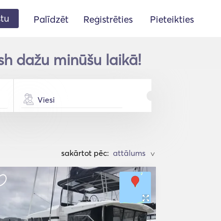
stu
Palīdzēt
Reģistrēties
Pieteikties
sh dažu minūšu laikā!
Viesi
sakārtot pēc:
>