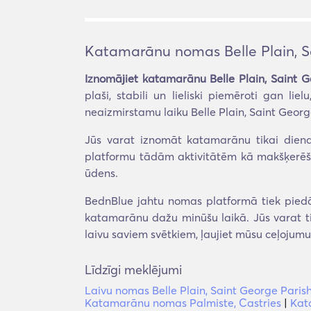
Katamarānu nomas Belle Plain, S
Iznomājiet katamarānu Belle Plain, Saint G
plaši, stabili un lieliski piemēroti gan l
neaizmirstamu laiku Belle Plain, Saint Georg
Jūs varat iznomāt katamarānu tikai diena
platformu tādām aktivitātēm kā makšķerēšana
ūdens.
BednBlue jahtu nomas platformā tiek piedāv
katamarānu dažu minūšu laikā. Jūs varat tie
laivu saviem svētkiem, ļaujiet mūsu ceļojum
Līdzīgi meklējumi
Laivu nomas Belle Plain, Saint George Paris
Katamarānu nomas Palmiste, Castries
|
Kat