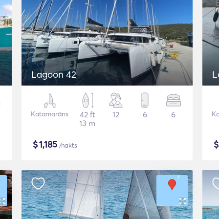
Lagoon 42
L
Katamarāns
42 ft
12
6
6
K
13 m
$
1,185
/nakts