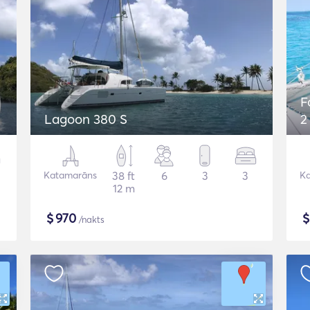
F
Lagoon 380 S
2
Katamarāns
38 ft
6
3
3
K
12 m
$
970
/nakts