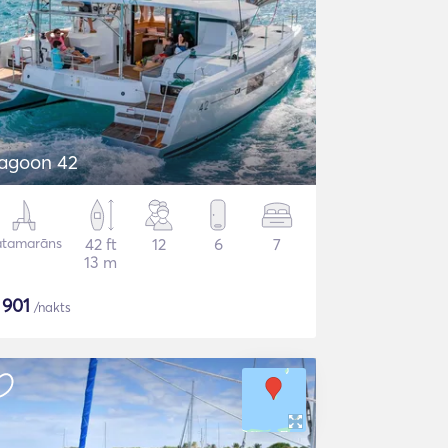
agoon 42
atamarāns
42 ft
12
6
7
13 m
$
901
/nakts