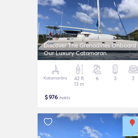
Discover The Grenadines Onboard
Our Luxury Catamaran
Katamarāns
42 ft
6
3
3
13 m
$
976
/nakts