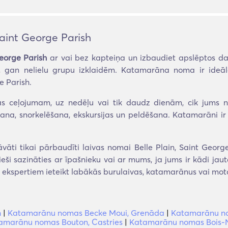
aint George Parish
eorge Parish
ar vai bez kapteiņa un izbaudiet apslēptos da
ielu, gan nelielu grupu izklaidēm. Katamarāna noma ir ide
e Parish.
s ceļojumam, uz nedēļu vai tik daudz dienām, cik jums 
, snorkelēšana, ekskursijas un peldēšana. Katamarāni ir arī
āti tikai pārbaudīti laivas nomai Belle Plain, Saint George 
ši sazināties ar īpašnieku vai ar mums, ja jums ir kādi jaut
u ekspertiem ieteikt labākās burulaivas, katamarānus vai mot
h
|
Katamarānu nomas Becke Moui, Grenāda
|
Katamarānu nom
amarānu nomas Bouton, Castries
|
Katamarānu nomas Bois-N