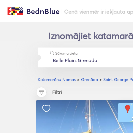
BednBlue
| Cenā vienmēr ir iekļauta a
Iznomājiet katamarān
Sākuma vieta
Katamarānu Nomas
Grenāda
Saint George P
Filtri