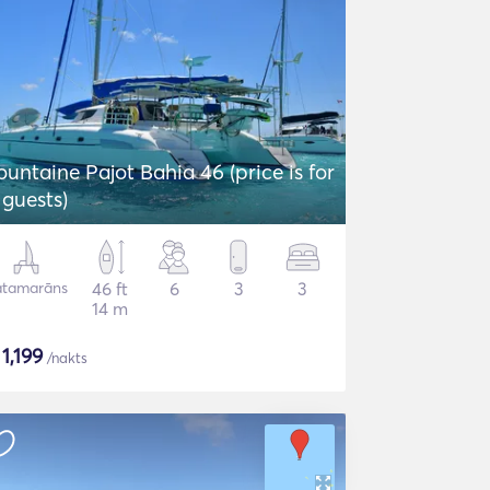
ountaine Pajot Bahia 46 (price is for
 guests)
atamarāns
46 ft
6
3
3
14 m
$
1,199
/nakts