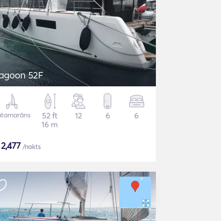
agoon 52F
atamarāns
52 ft
12
6
6
16 m
$
2,477
/nakts