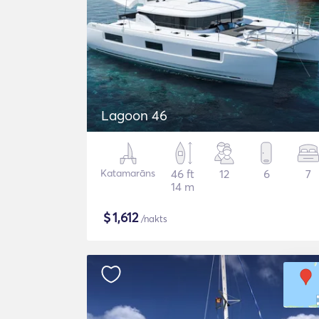
Lagoon 46
Katamarāns
46 ft
12
6
7
14 m
$
1,612
/nakts