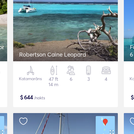
or
F
Robertson Caine Leopard
6
Katamarāns
47 ft
6
3
4
K
14 m
$
644
/nakts