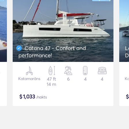
Catana 47 - Confort and
L
performance!
D
Katamarāns
47 ft
6
4
4
K
14 m
$
1,033
/nakts