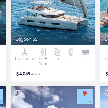
Lagoon 55
L
Katamarāns
55 ft
10
5
6
K
17 m
$
4,059
/nakts