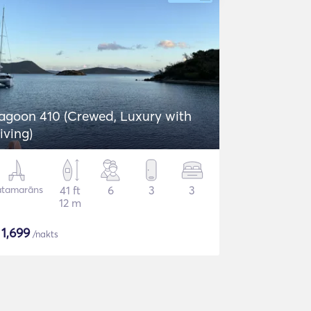
agoon 410 (Crewed, Luxury with
iving)
atamarāns
41 ft
6
3
3
12 m
$
1,699
/nakts