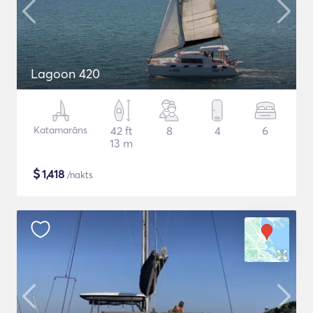
Lagoon 420
Katamarāns
42 ft
8
4
6
13 m
$
1,418
/nakts