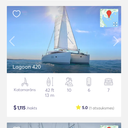
Lagoon 420
Katamarāns
42 ft
10
6
7
13 m
$
1,115
5.0
/nakts
(1
atsauksmes
)