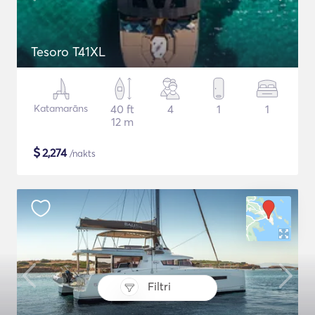
Tesoro T41XL
Katamarāns
40 ft
4
1
1
12 m
$
2,274
/nakts
Filtri