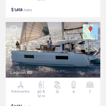
$
1,458
/nakts
Lagoon 40
Katamarāns
40 ft
12
6
7
12 m