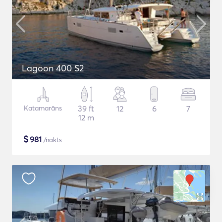
Lagoon 400 S2
Katamarāns
39 ft
12
6
7
12 m
$
981
/nakts