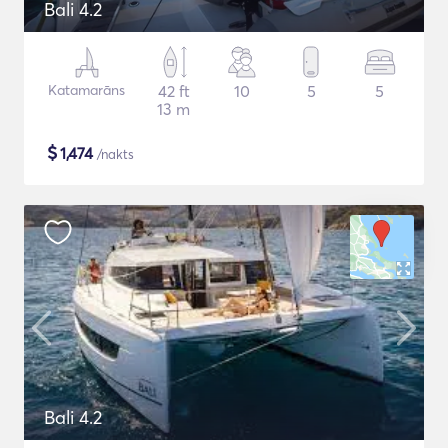
Bali 4.2
Katamarāns
42 ft
10
5
5
13 m
$
1,474
/nakts
Bali 4.2