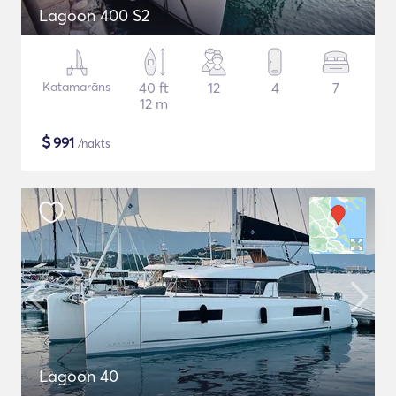
Lagoon 400 S2
Katamarāns
40 ft
12
4
7
12 m
$
991
/nakts
Lagoon 40