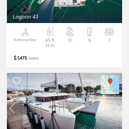
Lagoon 43
Katamarāns
45 ft
12
6
7
14 m
$
1,475
/nakts