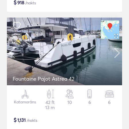
$
918
/nakts
Fountaine Pajot Astrea 42
Katamarāns
42 ft
10
6
6
13 m
$
1,131
/nakts