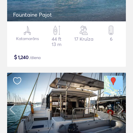
Fountaine Pajot
Katamarāns
44 ft
17 Kruīza
6
13 m
$
1,240
/diena