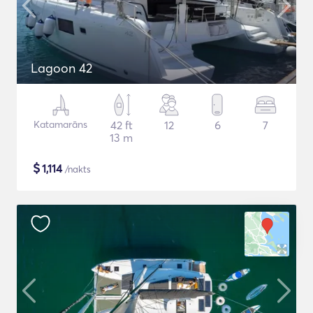
Lagoon 42
Katamarāns
42 ft
12
6
7
13 m
$
1,114
/nakts