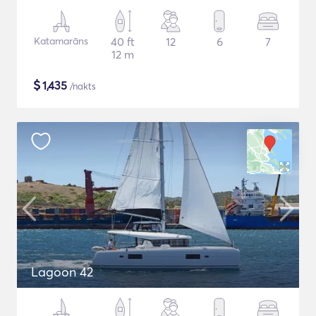
Katamarāns
40 ft
12
6
7
12 m
$
1,435
/nakts
Lagoon 42