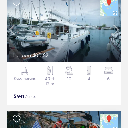
Lagoon 400 S2
Katamarāns
40 ft
10
4
6
12 m
$
941
/nakts