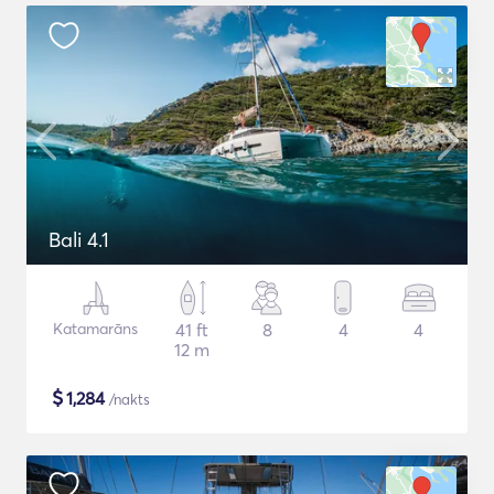
Bali 4.1
Katamarāns
41 ft
8
4
4
12 m
$
1,284
/nakts