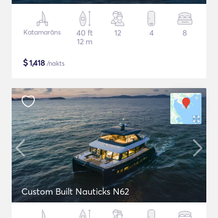
Katamarāns
40 ft
12
4
8
12 m
$
1,418
/nakts
Custom Built Nauticks N62