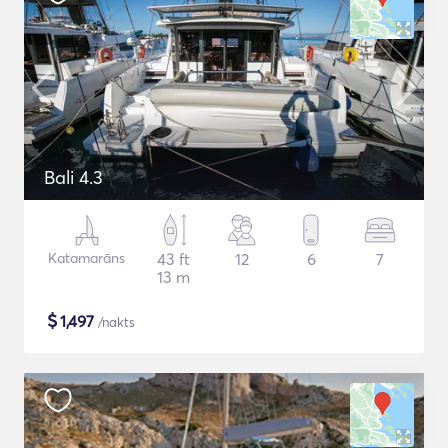
Bali 4.3
Katamarāns
43 ft
12
6
7
13 m
$
1,497
/nakts