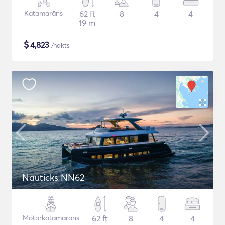
Katamarāns
62 ft
8
4
4
19 m
$
4,823
/nakts
Nauticks NN62
Motorkatamarāns
62 ft
8
4
4