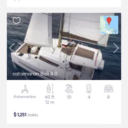
catamaran Bali 4.0
Katamarāns
40 ft
10
4
8
12 m
$
1,251
/nakts