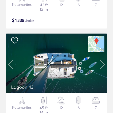
Katamarāns
42 ft
12
6
7
13 m
$
1,335
/nakts
Lagoon 43
Katamarāns
45 ft
12
6
7
14 m