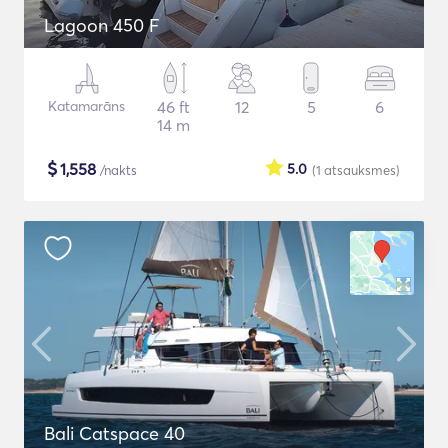
Lagoon 450 F
Katamarāns
46 ft
12
5
6
14 m
$
1,558
5.0
/nakts
(1
atsauksmes
)
Bali Catspace 40