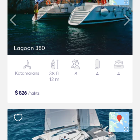
Lagoon 380
Katamarāns
38 ft
8
4
4
12 m
$
826
/nakts