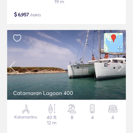
19 m
$
6,957
/nakts
Catamaran Lagoon 400
Katamarāns
40 ft
8
4
4
12 m