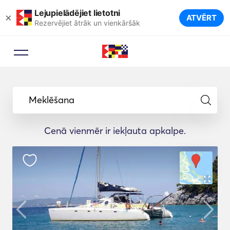
Lejupielādējiet lietotni
×
ATVĒRT
Rezervējiet ātrāk un vienkāršāk
Meklēšana
Cenā vienmēr ir iekļauta apkalpe.