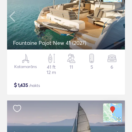
Fountaine Pajot New 41 (2027)
Katamarāns
41 ft
11
5
6
12 m
$
1,435
/nakts