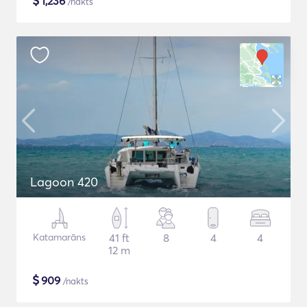
$
1,236
/nakts
Lagoon 420
Katamarāns
41 ft
8
4
4
12 m
$
909
/nakts