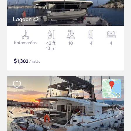
Lagoon 42
Katamarāns
42 ft
10
4
4
13 m
$
1,302
/nakts