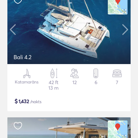
Bali 4.2
Katamarāns
42 ft
12
6
7
13 m
$
1,432
/nakts