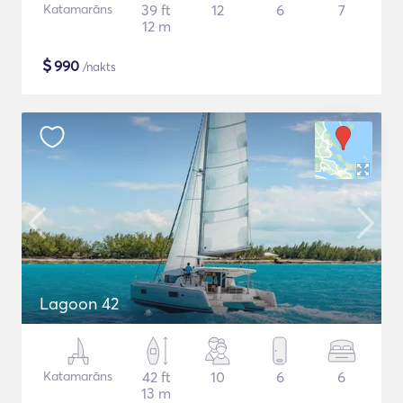
Katamarāns
39 ft
12
6
7
12 m
$
990
/nakts
Lagoon 42
Katamarāns
42 ft
10
6
6
13 m