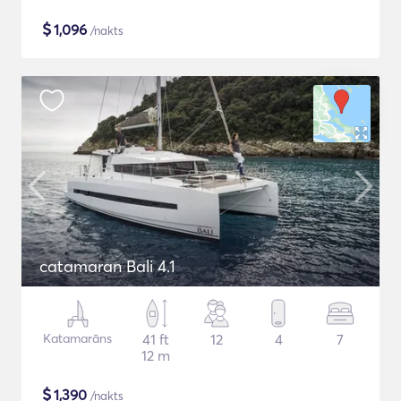
$
1,096
/nakts
catamaran Bali 4.1
Katamarāns
41 ft
12
4
7
12 m
$
1,390
/nakts