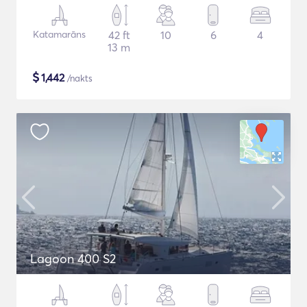
Katamarāns
42 ft
10
6
4
13 m
$
1,442
/nakts
Lagoon 400 S2