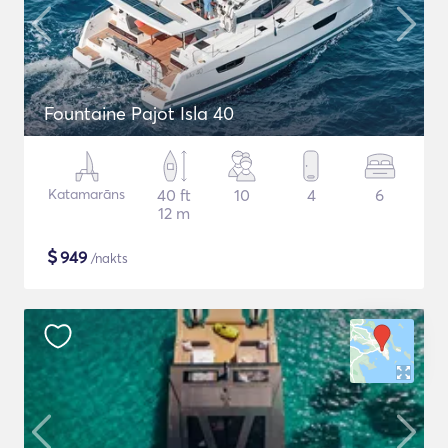
Fountaine Pajot Isla 40
Katamarāns
40 ft
10
4
6
12 m
$
949
/nakts