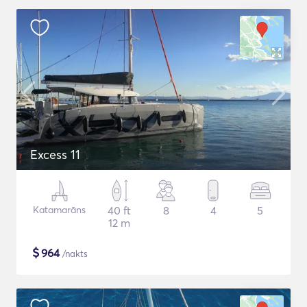
Excess 11
Katamarāns
40 ft
8
4
5
12 m
$
964
/nakts