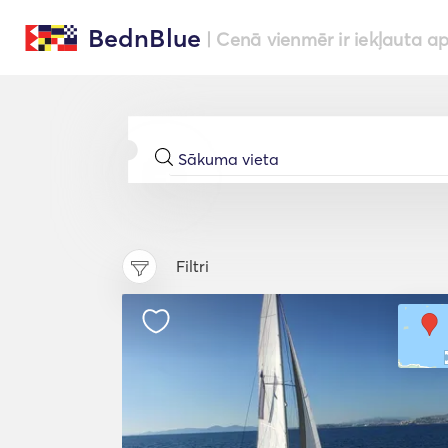
BednBlue
| Cenā vienmēr ir iekļauta a
Filtri