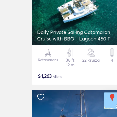
Daily Private Sailing Catamaran
Cruise with BBQ - Lagoon 450 F
Katamarāns
38 ft
22 Kruīza
4
12 m
$
1,263
/diena