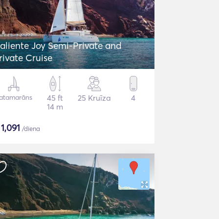
aliente Joy Semi-Private and
rivate Cruise
atamarāns
45 ft
25 Kruīza
4
14 m
$
1,091
/diena