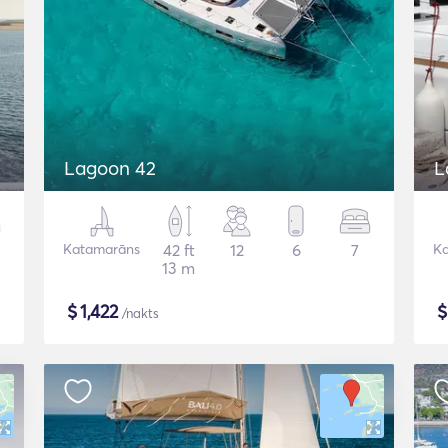
Lagoon 42
L
Katamarāns
42 ft
12
6
7
K
13 m
$
1,422
/nakts