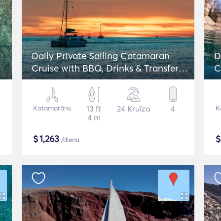
Daily Private Sailing Catamaran
D
Cruise with BBQ, Drinks & Transfers -
C
Lagoon 42
Katamarāns
13 ft
24 Kruīza
4
K
4 m
$
1,263
/diena