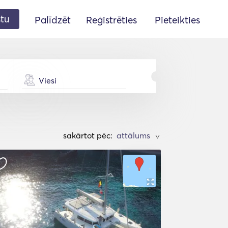
stu
Palīdzēt
Reģistrēties
Pieteikties
Viesi
sakārtot pēc:
>