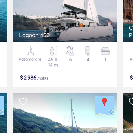
C
Lagoon 450
P
Katamarāns
45 ft
6
4
1
K
14 m
$
2,986
/nakts