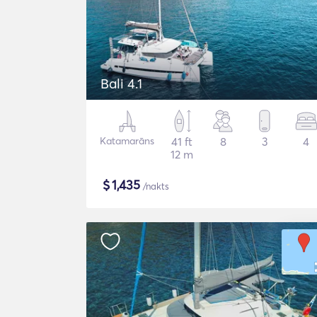
Bali 4.1
Katamarāns
41 ft
8
3
4
12 m
$
1,435
/nakts