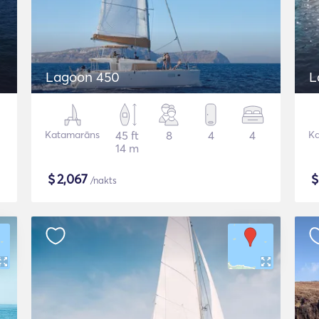
Lagoon 450
L
Katamarāns
45 ft
8
4
4
K
14 m
$
2,067
/nakts