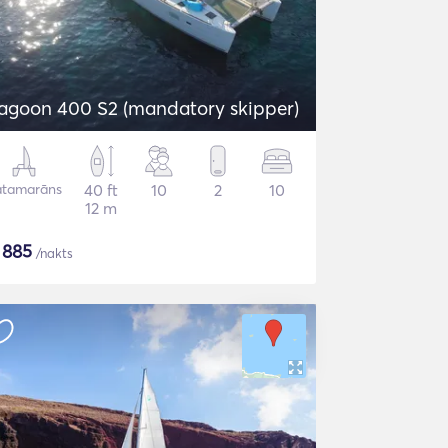
agoon 400 S2 (mandatory skipper)
atamarāns
40 ft
10
2
10
12 m
$
885
/nakts