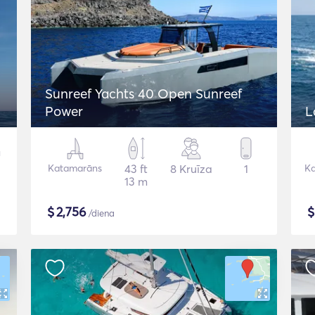
Sunreef Yachts 40 Open Sunreef
Power
L
Katamarāns
43 ft
8 Kruīza
1
K
13 m
$
2,756
/diena