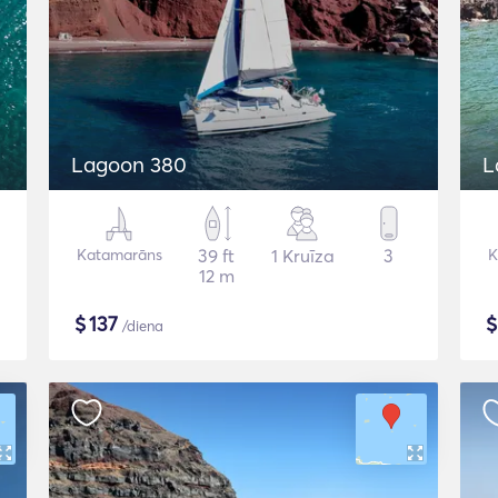
Lagoon 380
L
Katamarāns
39 ft
1 Kruīza
3
K
12 m
$
137
/diena