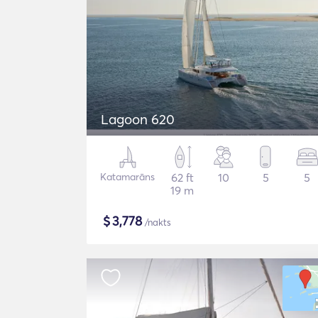
Lagoon 620
Katamarāns
62 ft
10
5
5
19 m
$
3,778
/nakts