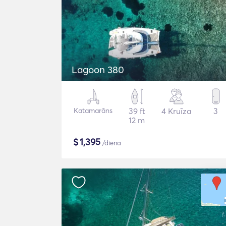
Lagoon 380
Katamarāns
39 ft
4 Kruīza
3
12 m
$
1,395
/diena