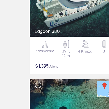
Lagoon 380
Katamarāns
39 ft
4 Kruīza
3
12 m
$
1,395
/diena