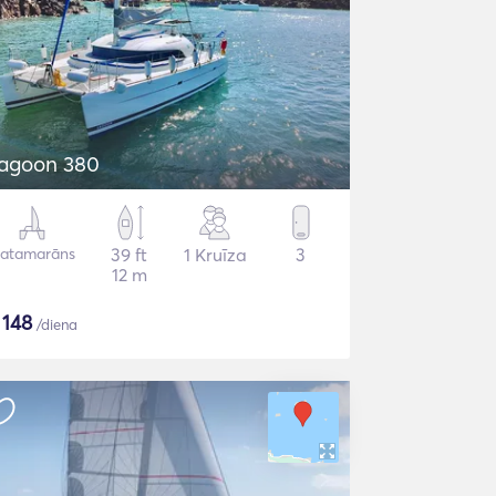
agoon 380
atamarāns
39 ft
1 Kruīza
3
12 m
$
148
/diena