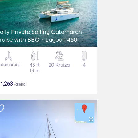
aily Private Sailing Catamaran
ruise with BBQ - Lagoon 450
atamarāns
45 ft
20 Kruīza
4
14 m
$
1,263
/diena