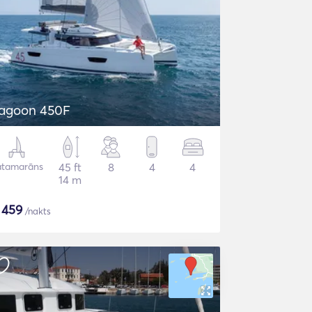
agoon 450F
atamarāns
45 ft
8
4
4
14 m
$
459
/nakts