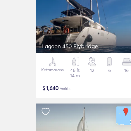
Lagoon 450 Flybridge
Katamarāns
46 ft
12
6
16
14 m
$
1,640
/nakts