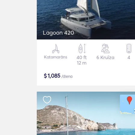
Lagoon 420
Katamarāns
40 ft
6 Kruīza
4
12 m
$
1,085
/diena