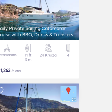
aily Private Sailing Catamaran
ruise with BBQ, Drinks & Transfers
atamarāns
11 ft
24 Kruīza
4
3 m
$
1,263
/diena