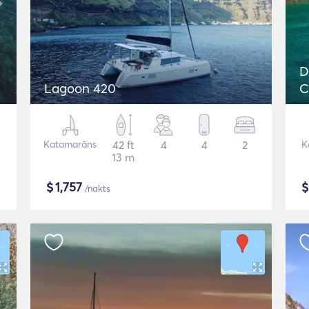
D
Lagoon 420
C
Katamarāns
42 ft
4
4
2
K
13 m
$
1,757
/nakts