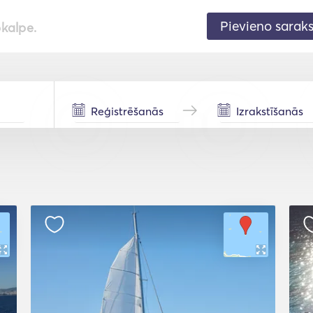
Pievieno sarak
pkalpe.