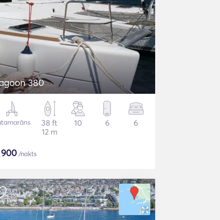
agoon 380
atamarāns
38 ft
10
6
6
12 m
$
900
/nakts