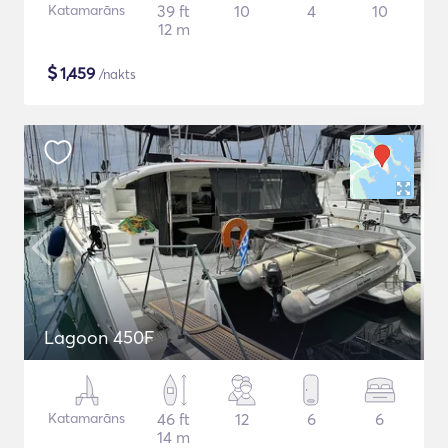
Katamarāns
39 ft
10
4
10
12 m
$
1,459
/nakts
Lagoon 450F
Katamarāns
46 ft
12
6
6
14 m