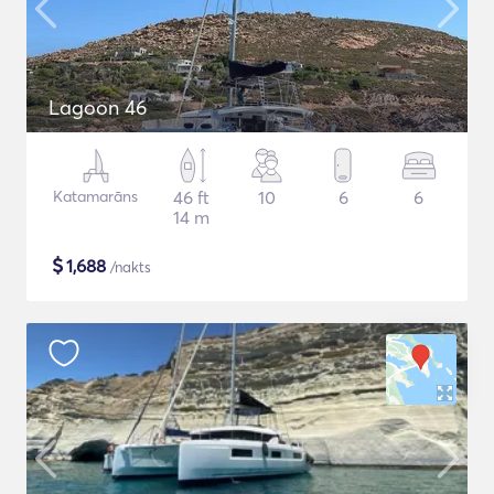
Lagoon 46
Katamarāns
46 ft
10
6
6
14 m
$
1,688
/nakts