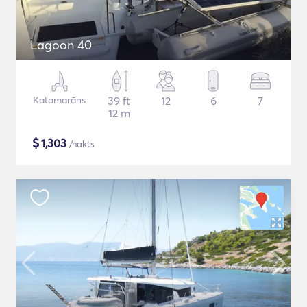
Lagoon 40
Katamarāns
39 ft
12
6
7
12 m
$
1,303
/nakts