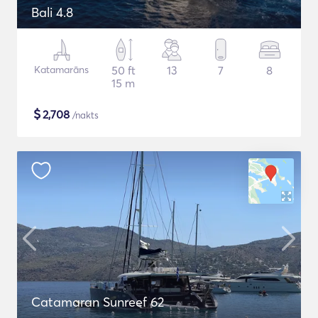
Bali 4.8
Katamarāns
50 ft
13
7
8
15 m
$
2,708
/nakts
Catamaran Sunreef 62