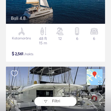
Bali 4.8
Katamarāns
48 ft
12
6
6
15 m
$
2,561
/nakts
Filtri