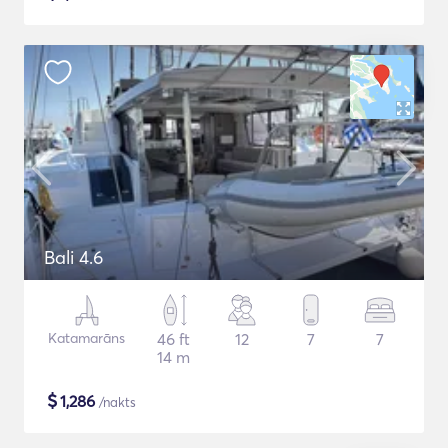
Bali 4.6
Katamarāns
46 ft
12
7
7
14 m
$
1,286
/nakts