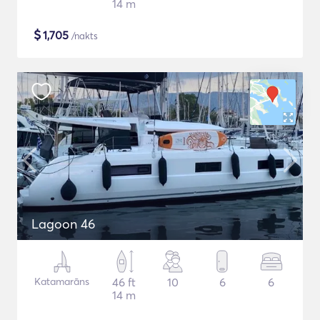
14 m
$
1,705
/nakts
Lagoon 46
Katamarāns
46 ft
10
6
6
14 m