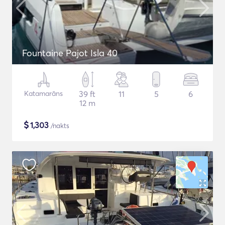
Fountaine Pajot Isla 40
Katamarāns
39 ft
11
5
6
12 m
$
1,303
/nakts