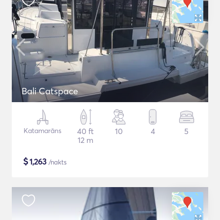
Bali Catspace
Katamarāns
40 ft
10
4
5
12 m
$
1,263
/nakts