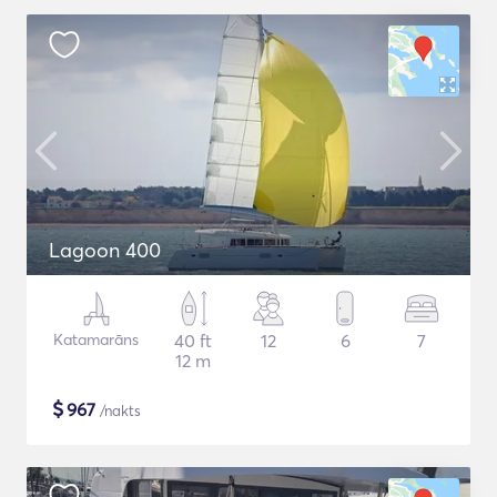
Lagoon 400
Katamarāns
40 ft
12
6
7
12 m
$
967
/nakts