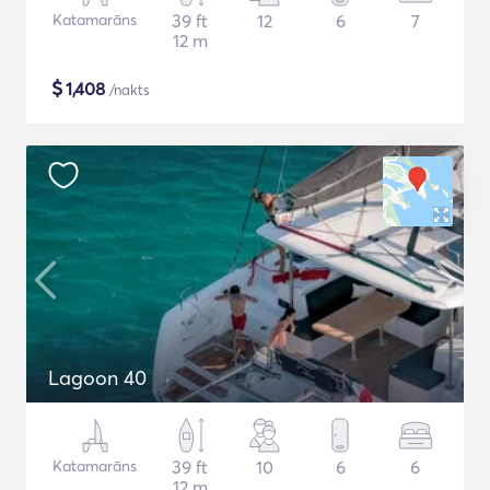
Katamarāns
39 ft
12
6
7
12 m
$
1,408
/nakts
Lagoon 40
Katamarāns
39 ft
10
6
6
12 m