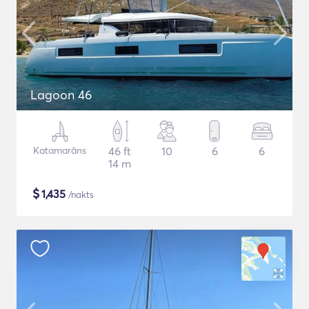
Lagoon 46
Katamarāns
46 ft
10
6
6
14 m
$
1,435
/nakts