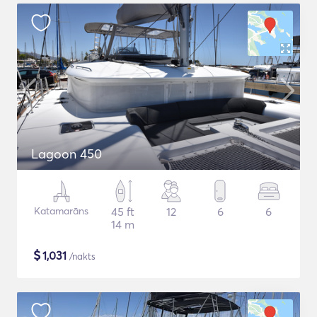
Lagoon 450
Katamarāns
45 ft
12
6
6
14 m
$
1,031
/nakts