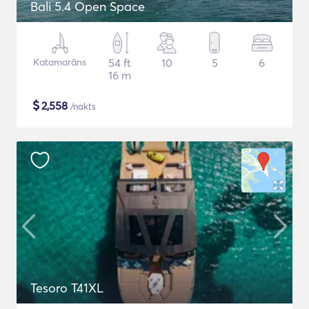
Bali 5.4 Open Space
Katamarāns
54 ft
10
5
6
16 m
$
2,558
/nakts
Tesoro T41XL