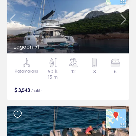
Lagoon 51
Katamarāns
50 ft
12
8
6
15 m
$
3,543
/nakts