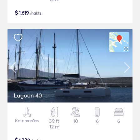
$
1,619
/nakts
Lagoon 40
Katamarāns
39 ft
10
6
6
12 m