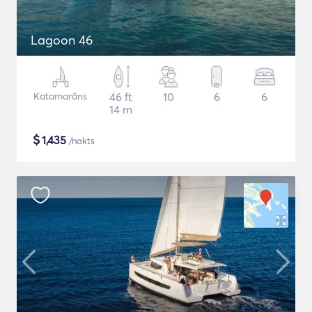
Lagoon 46
Katamarāns
46 ft
10
6
6
14 m
$
1,435
/nakts