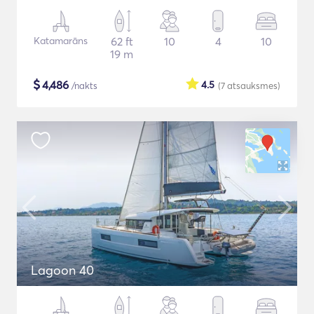
Katamarāns
62 ft
10
4
10
19 m
$
4,486
4.5
/nakts
(7
atsauksmes
)
Lagoon 40