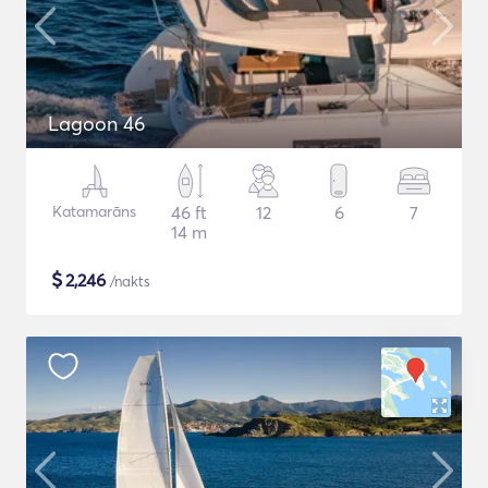
Lagoon 46
Katamarāns
46 ft
12
6
7
14 m
$
2,246
/nakts