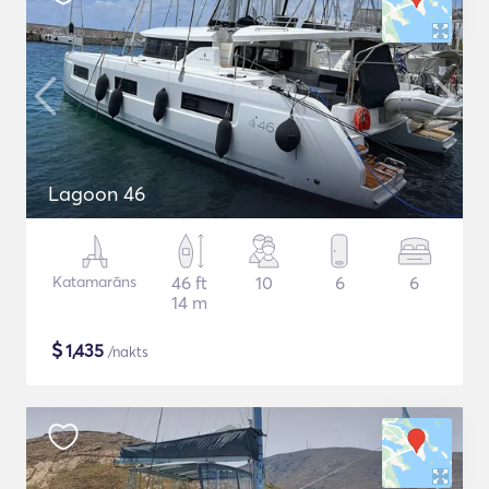
Lagoon 46
Katamarāns
46 ft
10
6
6
14 m
$
1,435
/nakts