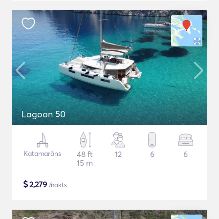
Lagoon 50
Katamarāns
48 ft
12
6
6
15 m
$
2,279
/nakts