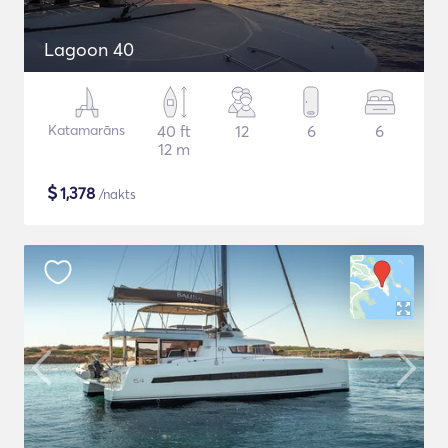
Lagoon 40
Katamarāns
40 ft
12
6
6
12 m
$
1,378
/nakts