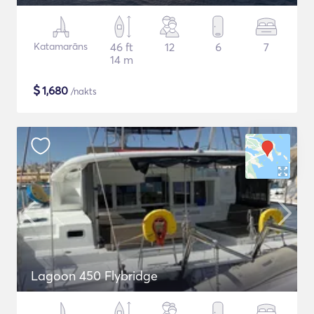
Katamarāns
46 ft
12
6
7
14 m
$
1,680
/nakts
Lagoon 450 Flybridge