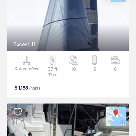
Excess 11
Katamarāns
37 ft
10
5
6
11 m
$
1,188
/nakts