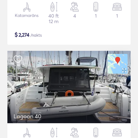
Katamarāns
40 ft
4
1
1
12 m
$
2,274
/nakts
Lagoon 40