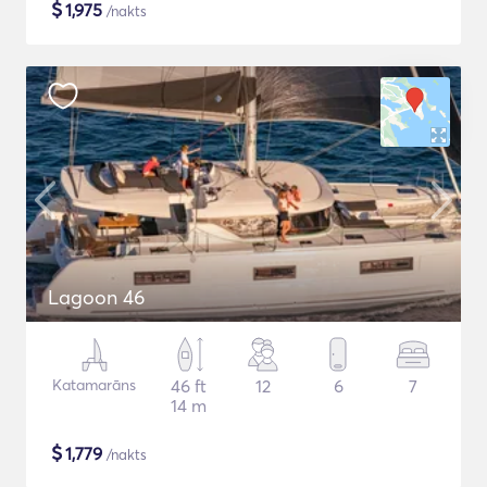
$
1,975
/nakts
Lagoon 46
Katamarāns
46 ft
12
6
7
14 m
$
1,779
/nakts