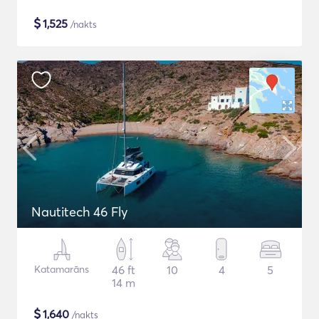
$
1,525
/nakts
Nautitech 46 Fly
Katamarāns
46 ft
10
4
5
14 m
$
1,640
/nakts