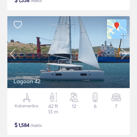
$
1,338
/nakts
Lagoon 42
Katamarāns
42 ft
12
6
7
13 m
$
1,584
/nakts