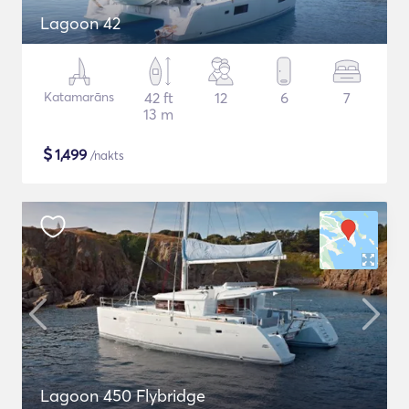
Lagoon 42
Katamarāns
42 ft
12
6
7
13 m
$
1,499
/nakts
Lagoon 450 Flybridge