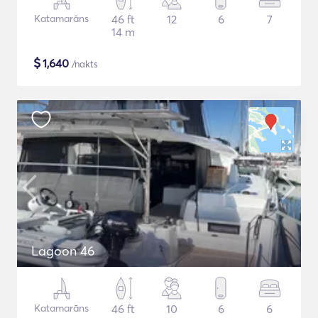
Katamarāns
46 ft
12
6
7
14 m
$
1,640
/nakts
Lagoon 46
Katamarāns
46 ft
10
6
6