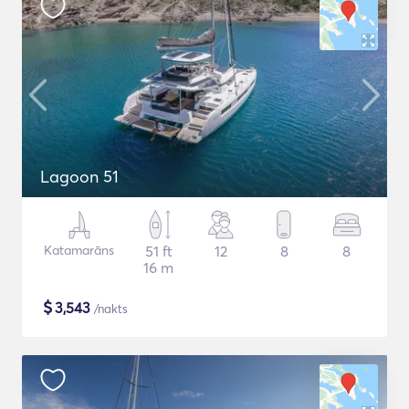
Lagoon 51
Katamarāns
51 ft
12
8
8
16 m
$
3,543
/nakts