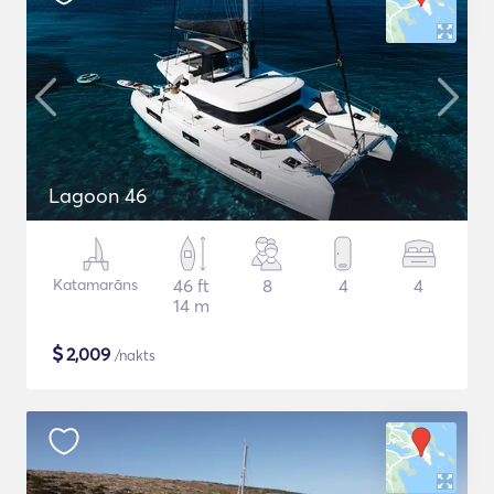
Lagoon 46
Katamarāns
46 ft
8
4
4
14 m
$
2,009
/nakts