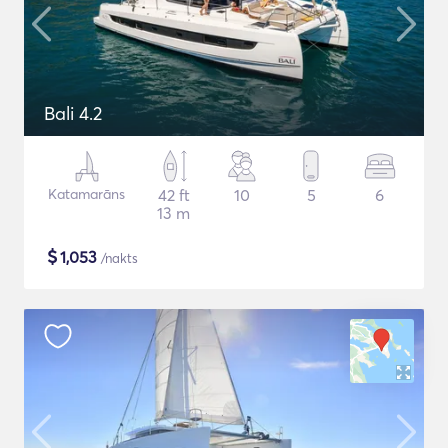
Bali 4.2
Katamarāns
42 ft
10
5
6
13 m
$
1,053
/nakts