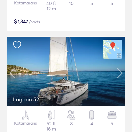
Katamarāns
40 ft
10
5
5
12 m
$
1,347
/nakts
Lagoon 52
Katamarāns
52 ft
8
4
5
16 m