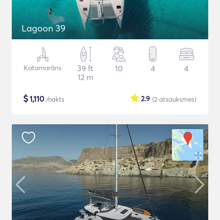
Lagoon 39
Katamarāns
39 ft
10
4
4
12 m
$
1,110
2.9
/nakts
(2
atsauksmes
)