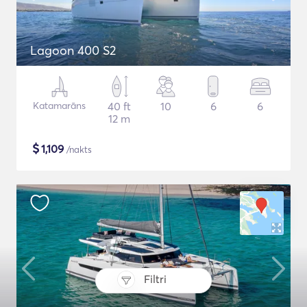
Lagoon 400 S2
Katamarāns
40 ft
10
6
6
12 m
$
1,109
/nakts
Filtri