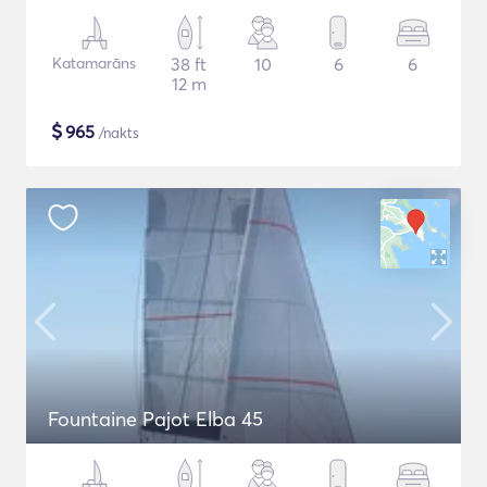
Katamarāns
38 ft
10
6
6
12 m
$
965
/nakts
Fountaine Pajot Elba 45