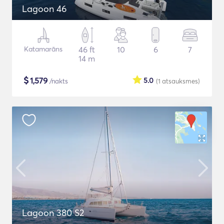
Lagoon 46
Katamarāns
46 ft
10
6
7
14 m
$
1,579
5.0
/nakts
(1
atsauksmes
)
Lagoon 380 S2