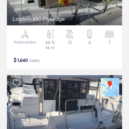
Lagoon 450 Flybridge
Katamarāns
46 ft
12
6
7
14 m
$
1,640
/nakts