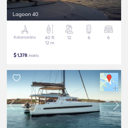
Lagoon 40
Katamarāns
40 ft
12
6
6
12 m
$
1,378
/nakts