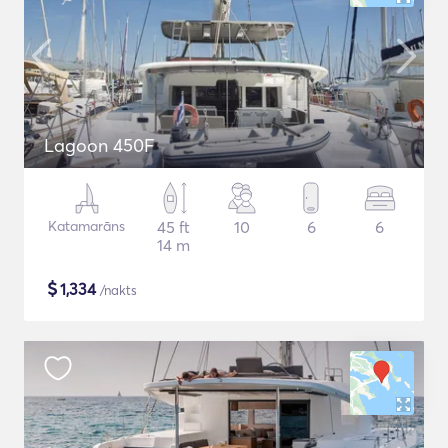
Lagoon 450F
Katamarāns
45 ft
10
6
6
14 m
$
1,334
/nakts