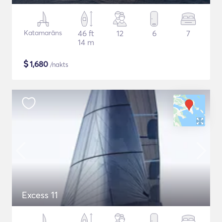
Katamarāns
46 ft
12
6
7
14 m
$
1,680
/nakts
Excess 11