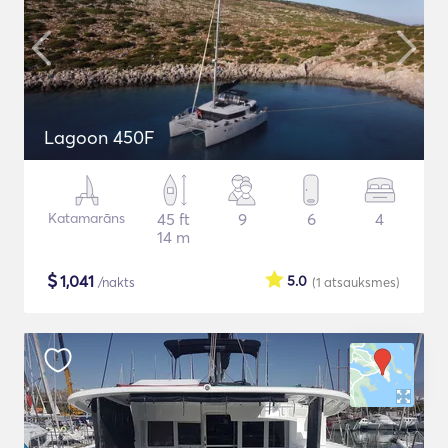
Lagoon 450F
Katamarāns
45 ft
9
6
4
14 m
$
1,041
5.0
/nakts
(1
atsauksmes
)