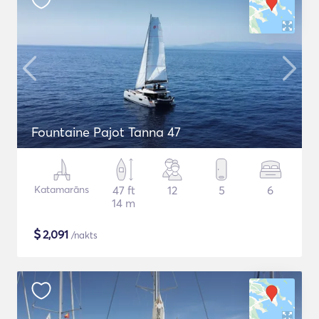
Fountaine Pajot Tanna 47
Katamarāns
47 ft
12
5
6
14 m
$
2,091
/nakts