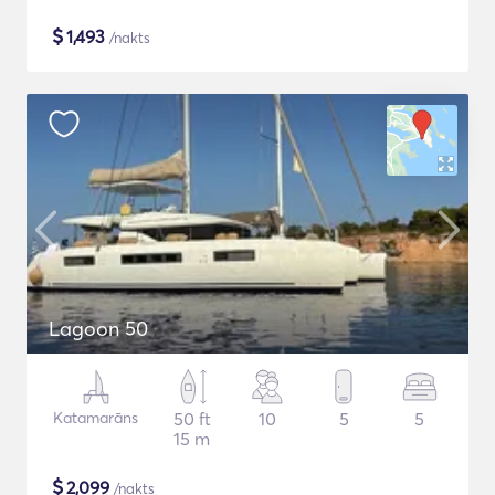
$
1,493
/nakts
Lagoon 50
Katamarāns
50 ft
10
5
5
15 m
$
2,099
/nakts