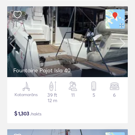
Fountaine Pajot Isla 40
Katamarāns
39 ft
11
5
6
12 m
$
1,303
/nakts