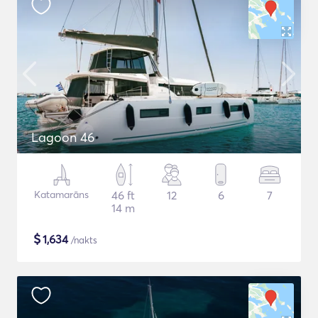
Lagoon 46
Katamarāns
46 ft
12
6
7
14 m
$
1,634
/nakts