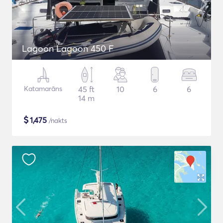
Lagoon Lagoon 450 F
Katamarāns
45 ft
10
6
6
14 m
$
1,475
/nakts