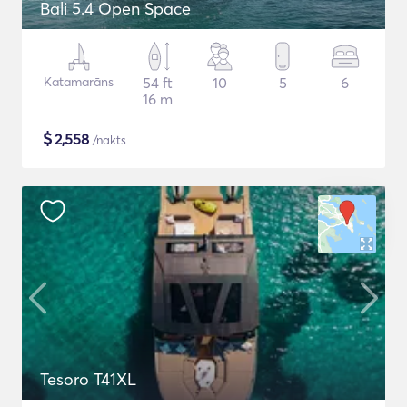
Bali 5.4 Open Space
Katamarāns
54 ft
10
5
6
16 m
$
2,558
/nakts
Tesoro T41XL