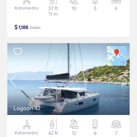
Katamarāns
37 ft
10
5
6
11 m
$
1,188
/nakts
Lagoon 42
Katamarāns
42 ft
12
6
7