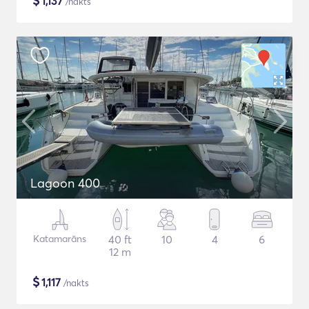
$
1,137
/nakts
Lagoon 400
Katamarāns
40 ft
10
4
6
12 m
$
1,117
/nakts