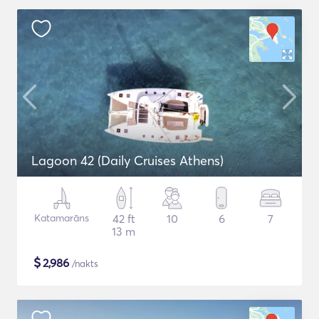
Lagoon 42 (Daily Cruises Athens)
Katamarāns
42 ft
10
6
7
13 m
$
2,986
/nakts