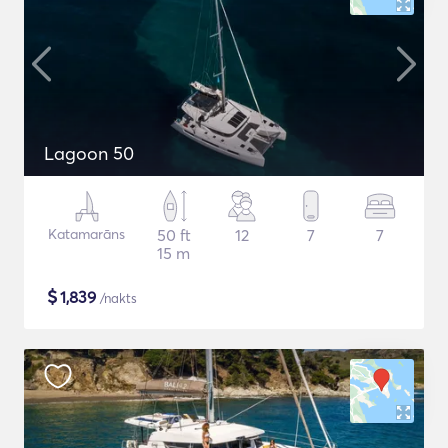
Lagoon 50
Katamarāns
50 ft
12
7
7
15 m
$
1,839
/nakts