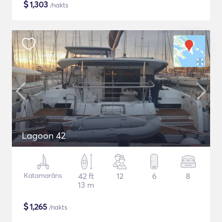
$
1,303
/nakts
Lagoon 42
Katamarāns
42 ft
12
6
8
13 m
$
1,265
/nakts