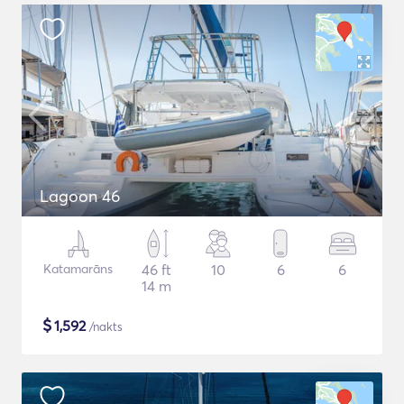
Lagoon 46
Katamarāns
46 ft
10
6
6
14 m
$
1,592
/nakts