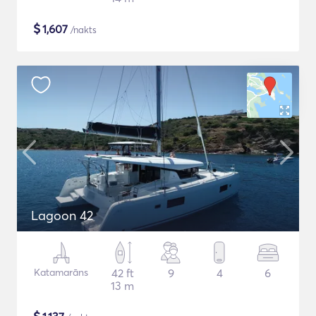
$
1,607
/nakts
Lagoon 42
Katamarāns
42 ft
9
4
6
13 m