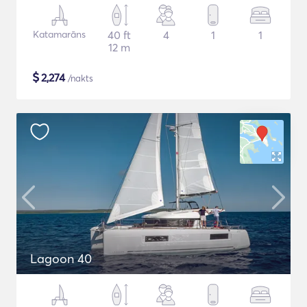
Katamarāns
40 ft
4
1
1
12 m
$
2,274
/nakts
Lagoon 40