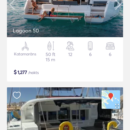
Lagoon 50
Katamarāns
50 ft
12
6
6
15 m
$
1,277
/nakts