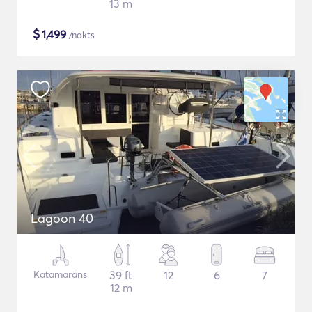
13 m
$
1,499
/nakts
Lagoon 40
Katamarāns
39 ft
12
6
7
12 m