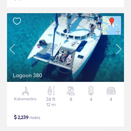
Lagoon 380
Katamarāns
38 ft
8
4
4
12 m
$
2,239
/nakts