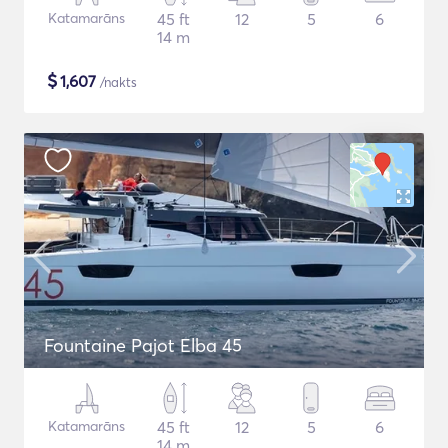
Katamarāns
45 ft
12
5
6
14 m
$
1,607
/nakts
Fountaine Pajot Elba 45
Katamarāns
45 ft
12
5
6
14 m