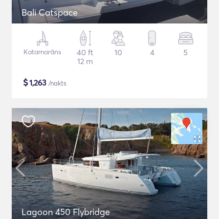
Bali Catspace
Katamarāns
40 ft
10
4
5
12 m
$
1,263
/nakts
Lagoon 450 Flybridge