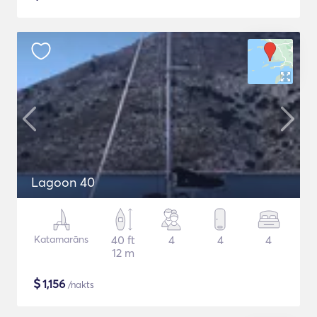
Lagoon 40
Katamarāns
40 ft
4
4
4
12 m
$
1,156
/nakts