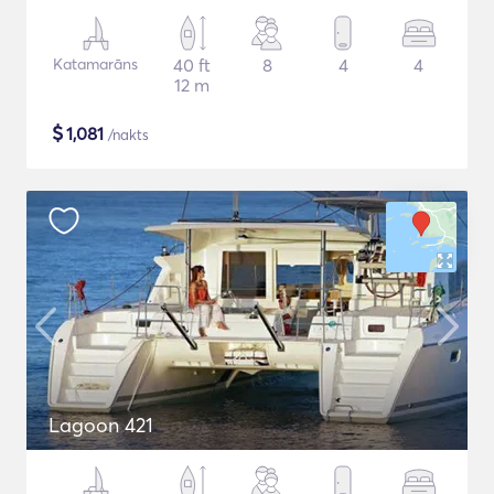
Katamarāns
40 ft
8
4
4
12 m
$
1,081
/nakts
Lagoon 421