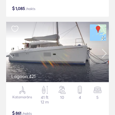
$
1,085
/nakts
Lagoon 421
Katamarāns
41 ft
10
4
5
12 m
$
861
/nakts