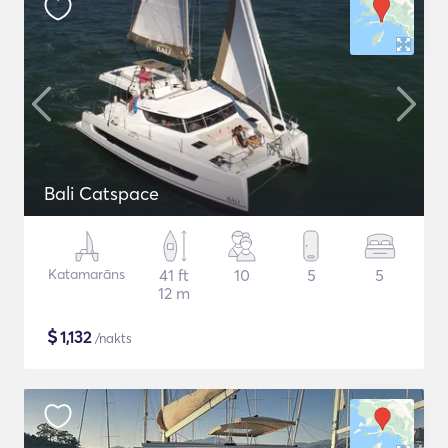
Bali Catspace
Katamarāns
41 ft
10
5
5
12 m
$
1,132
/nakts