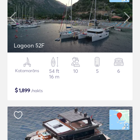
Lagoon 52F
Katamarāns
54 ft
10
5
6
16 m
$
1,899
/nakts