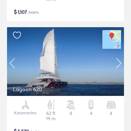
$
1,107
/nakts
Lagoon 620
Katamarāns
62 ft
8
4
4
19 m