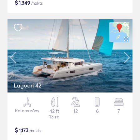
$
1,349
/nakts
Lagoon 42
Katamarāns
42 ft
12
6
7
13 m
$
1,173
/nakts