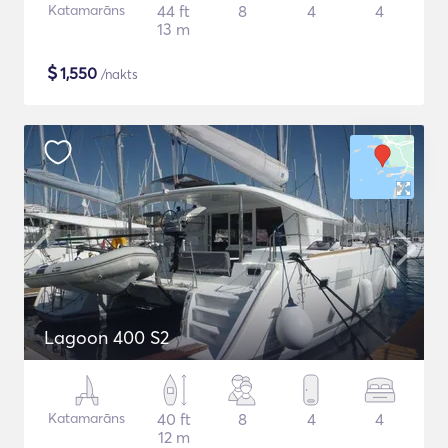
Katamarāns
44 ft
8
4
4
13 m
$
1,550
/nakts
Lagoon 400 S2
Katamarāns
40 ft
8
4
4
12 m