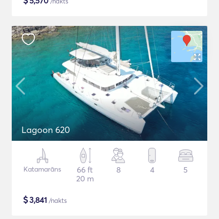
$
5,570
/nakts
Lagoon 620
Katamarāns
66 ft
8
4
5
20 m
$
3,841
/nakts