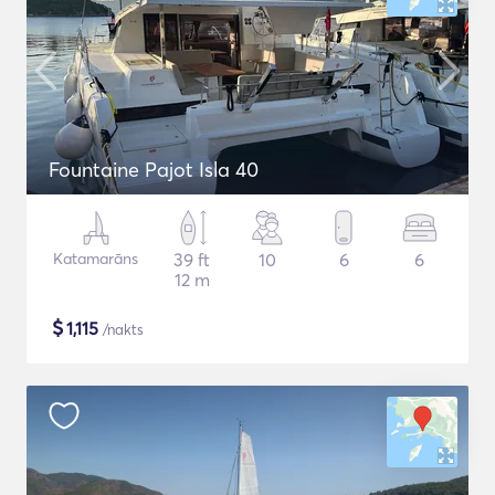
Fountaine Pajot Isla 40
Katamarāns
39 ft
10
6
6
12 m
$
1,115
/nakts