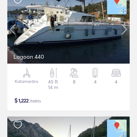
Lagoon 440
Katamarāns
45 ft
8
4
4
14 m
$
1,222
/nakts