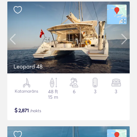
Leopard 48
Katamarāns
48 ft
6
3
3
15 m
$
2,871
/nakts