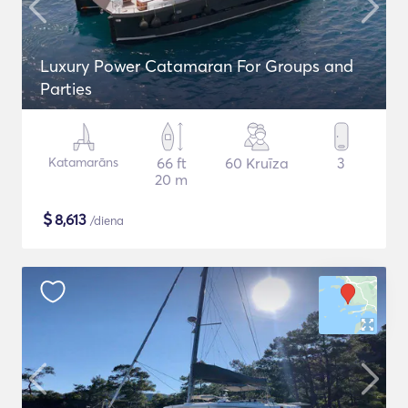
Luxury Power Catamaran For Groups and
Parties
Katamarāns
66 ft
60 Kruīza
3
20 m
$
8,613
/diena