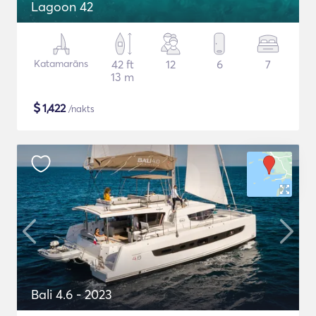
Lagoon 42
Katamarāns
42 ft
12
6
7
13 m
$
1,422
/nakts
Bali 4.6 - 2023