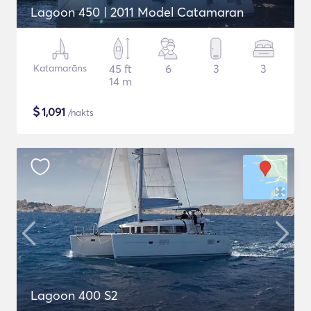
Lagoon 450 | 2011 Model Catamaran
Katamarāns
45 ft
6
3
3
14 m
$
1,091
/nakts
Lagoon 400 S2