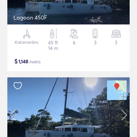
Lagoon 450F
Katamarāns
45 ft
6
3
3
14 m
$
1,148
/nakts