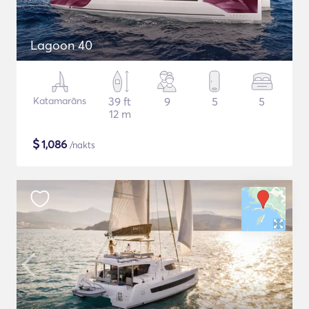
Lagoon 40
Katamarāns
39 ft
9
5
5
12 m
$
1,086
/nakts