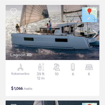
Lagoon 40
Katamarāns
39 ft
10
6
6
12 m
$
1,066
/nakts