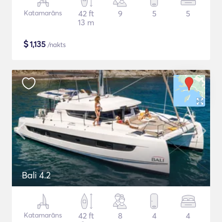
Katamarāns
42 ft
9
5
5
13 m
$
1,135
/nakts
Bali 4.2
Katamarāns
42 ft
8
4
4