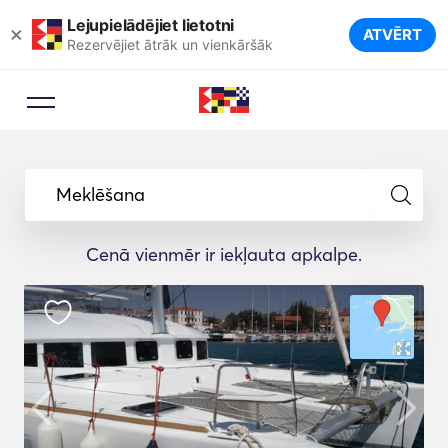
Lejupielādējiet lietotni
×
ATVĒRT
Rezervējiet ātrāk un vienkāršāk
Meklēšana
Cenā vienmēr ir iekļauta apkalpe.