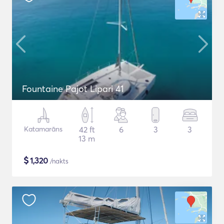
Fountaine Pajot Lipari 41
Katamarāns
42 ft
6
3
3
13 m
$
1,320
/nakts