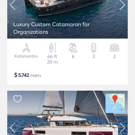
Luxury Custom Catamaran for
Organizations
Katamarāns
66 ft
6
3
3
20 m
$
5,742
/nakts