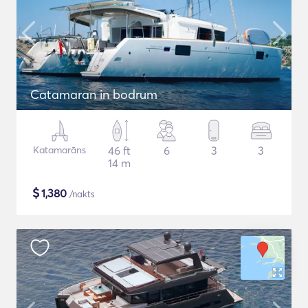
Catamaran in bodrum
Katamarāns
46 ft
6
3
3
14 m
$
1,380
/nakts