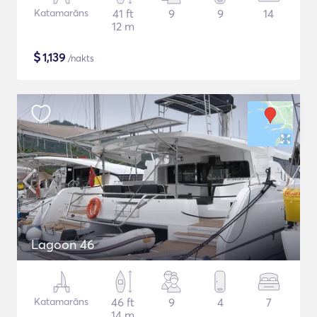
Katamarāns
41 ft
9
9
14
12 m
$
1,139
/nakts
Lagoon 46
Katamarāns
46 ft
9
4
7
14 m