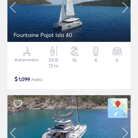
Fountaine Pajot Isla 40
Katamarāns
39 ft
10
6
6
12 m
$
1,099
/nakts