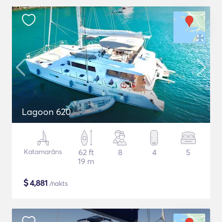
Lagoon 620
Katamarāns
62 ft
8
4
5
19 m
$
4,881
/nakts