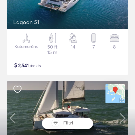
Lagoon 51
Katamarāns
50 ft
14
7
8
15 m
$
2,541
/nakts
Filtri