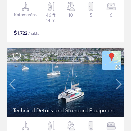
Katamarāns
46 ft
10
5
6
14 m
$
1,722
/nakts
Technical Details and Standard Equipment