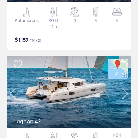
Katamarāns
39 ft
9
5
5
12 m
$
1,159
/nakts
Lagoon 42