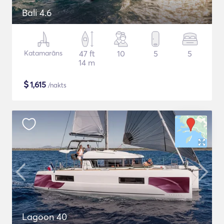
Bali 4.6
Katamarāns
47 ft
10
5
5
14 m
$
1,615
/nakts
Lagoon 40