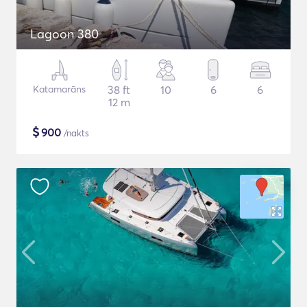
Lagoon 380
Katamarāns
38 ft
10
6
6
12 m
$
900
/nakts