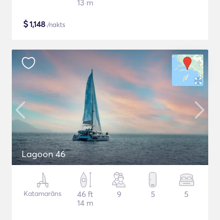
13 m
$
1,148
/nakts
Lagoon 46
Katamarāns
46 ft
9
5
5
14 m