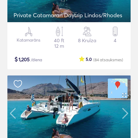
Private Catamaran Daytrip Lindos/Rhodes
Katamarāns
40 ft
8 Kruīza
4
12 m
$
1,205
5.0
/diena
(84
atsauksmes
)