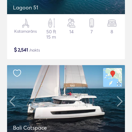
Lagoon 51
Katamarāns
50 ft
14
7
8
15 m
$
2,541
/nakts
Bali Catspace