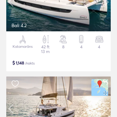
Bali 4.2
Katamarāns
42 ft
8
4
4
13 m
$
1,148
/nakts