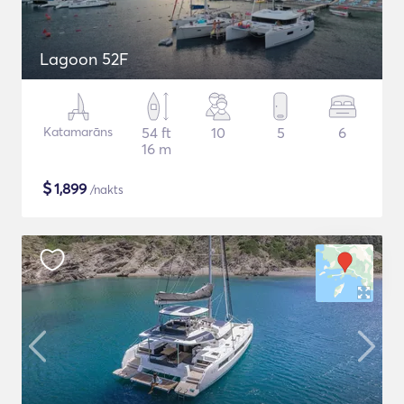
Lagoon 52F
Katamarāns
54 ft
10
5
6
16 m
$
1,899
/nakts