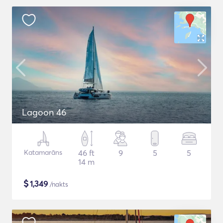
Lagoon 46
Katamarāns
46 ft
9
5
5
14 m
$
1,349
/nakts