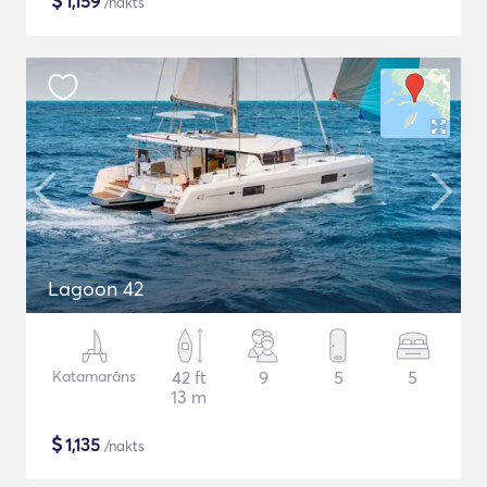
$
1,159
/nakts
Lagoon 42
Katamarāns
42 ft
9
5
5
13 m
$
1,135
/nakts