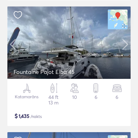
Fountaine Pajot Elba 45
Katamarāns
44 ft
10
6
6
13 m
$
1,435
/nakts