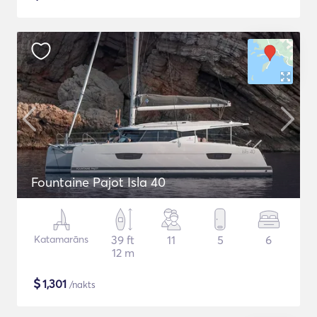
Fountaine Pajot Isla 40
Katamarāns
39 ft
11
5
6
12 m
$
1,301
/nakts