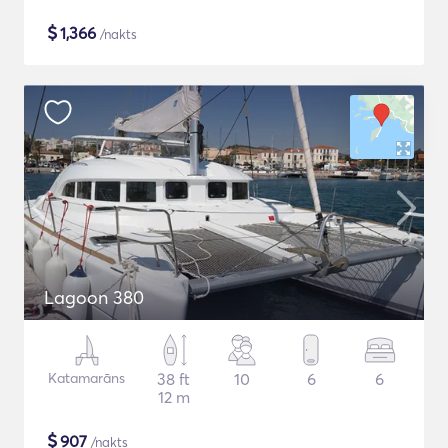
$
1,366
/nakts
Lagoon 380
Katamarāns
38 ft
10
6
6
12 m
$
907
/nakts