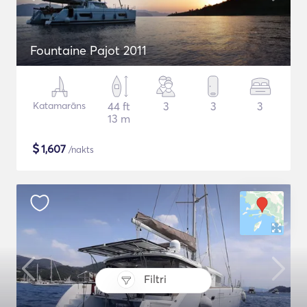
Fountaine Pajot 2011
Katamarāns
44 ft
3
3
3
13 m
$
1,607
/nakts
Filtri