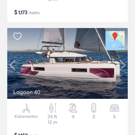
$
1,173
/nakts
Lagoon 40
Katamarāns
39 ft
9
5
5
12 m