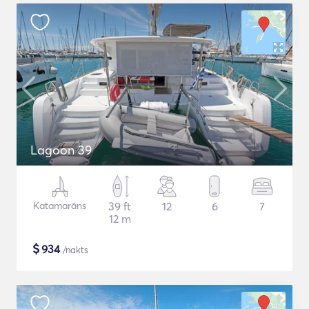
Lagoon 39
Katamarāns
39 ft
12
6
7
12 m
$
934
/nakts