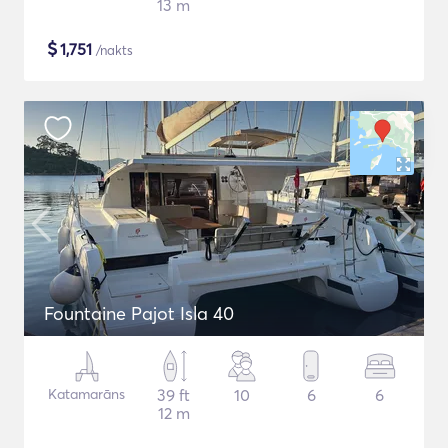
13 m
$
1,751
/nakts
Fountaine Pajot Isla 40
Katamarāns
39 ft
10
6
6
12 m