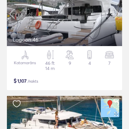
Lagoon 46
Katamarāns
46 ft
9
4
7
14 m
$
1,107
/nakts