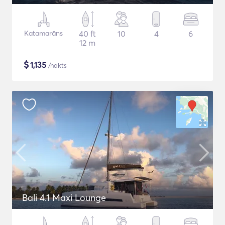
Katamarāns
40 ft
10
4
6
12 m
$
1,135
/nakts
Bali 4.1 Maxi Lounge