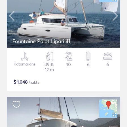
Fountaine Pajot Lipari 41
Katamarāns
39 ft
10
6
6
12 m
$
1,048
/nakts