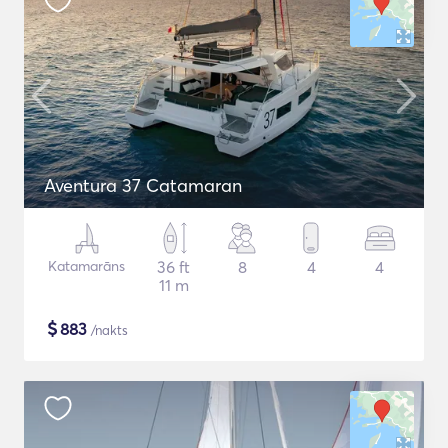
Aventura 37 Catamaran
Katamarāns
36 ft
8
4
4
11 m
$
883
/nakts