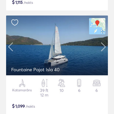
$
1,115
/nakts
Fountaine Pajot Isla 40
Katamarāns
39 ft
10
6
6
12 m
$
1,099
/nakts