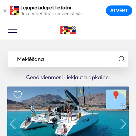
Lejupielādējiet lietotni
×
ATVĒRT
Rezervējiet ātrāk un vienkāršāk
Meklēšana
Cenā vienmēr ir iekļauta apkalpe.