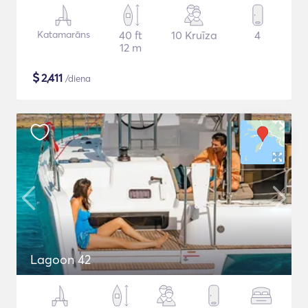
Katamarāns
40 ft
10 Kruīza
4
12 m
$
2,411
/diena
Lagoon 42