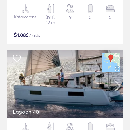
Katamarāns
39 ft
9
5
5
12 m
$
1,086
/nakts
Lagoon 40