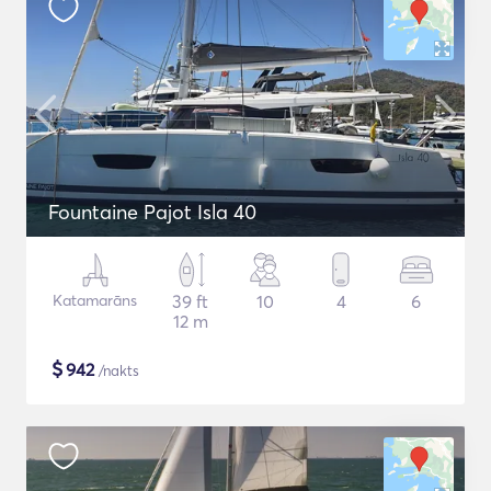
Fountaine Pajot Isla 40
Katamarāns
39 ft
10
4
6
12 m
$
942
/nakts