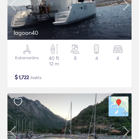
lagoon40
Katamarāns
40 ft
8
4
4
12 m
$
1,722
/nakts