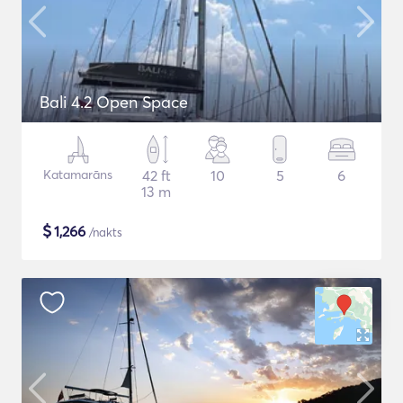
Bali 4.2 Open Space
Katamarāns
42 ft
10
5
6
13 m
$
1,266
/nakts