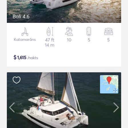
Bali 4.6
Katamarāns
47 ft
10
5
5
14 m
$
1,615
/nakts