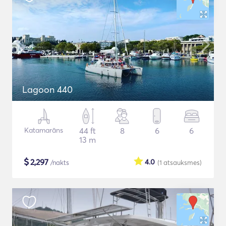
Lagoon 440
Katamarāns
44 ft
8
6
6
13 m
$
2,297
4.0
/nakts
(1
atsauksmes
)