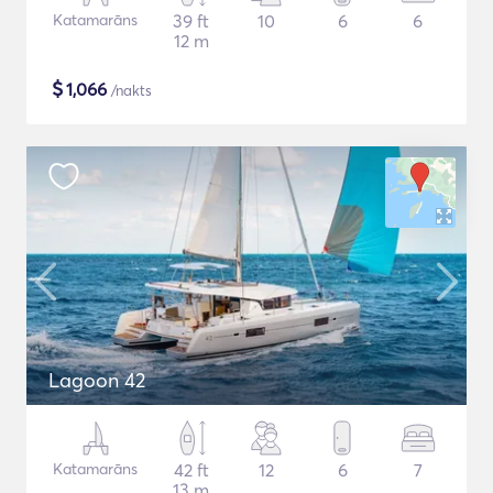
Katamarāns
39 ft
10
6
6
12 m
$
1,066
/nakts
Lagoon 42
Katamarāns
42 ft
12
6
7
13 m