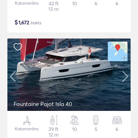
Katamarāns
42 ft
10
6
6
13 m
$
1,672
/nakts
Fountaine Pajot Isla 40
Katamarāns
39 ft
10
5
6
12 m