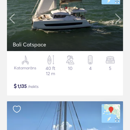
Bali Catspace
Katamarāns
40 ft
10
4
5
12 m
$
1,135
/nakts