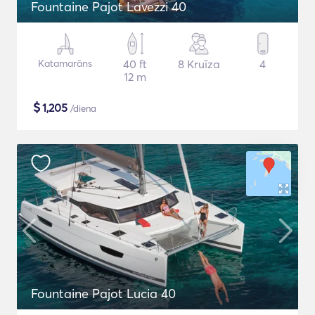
Fountaine Pajot Lavezzi 40
Katamarāns
40 ft
8 Kruīza
4
12 m
$
1,205
/diena
Fountaine Pajot Lucia 40