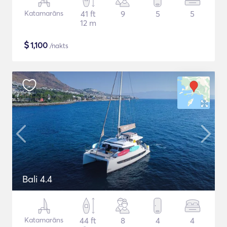
Katamarāns
41 ft
9
5
5
12 m
$
1,100
/nakts
Bali 4.4
Katamarāns
44 ft
8
4
4