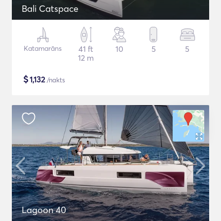
Bali Catspace
Katamarāns
41 ft
10
5
5
12 m
$
1,132
/nakts
Lagoon 40