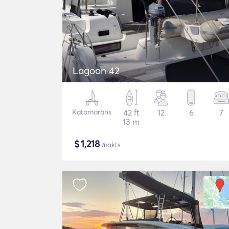
Lagoon 42
Katamarāns
42 ft
12
6
7
13 m
$
1,218
/nakts