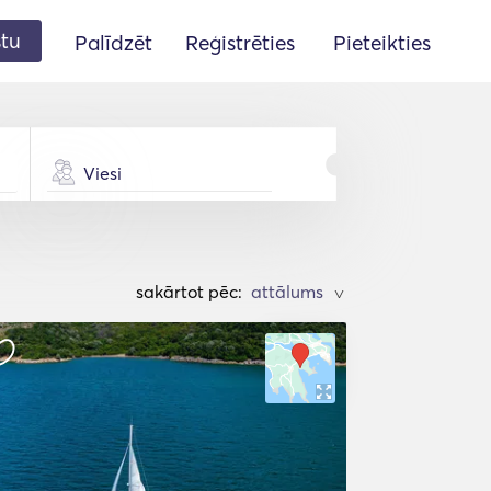
stu
Palīdzēt
Reģistrēties
Pieteikties
Viesi
sakārtot pēc:
>