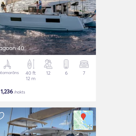
agoon 40
atamarāns
40 ft
12
6
7
12 m
$
1,236
/nakts