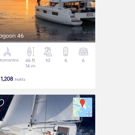
agoon 46
atamarāns
46 ft
10
6
6
14 m
$
1,208
/nakts