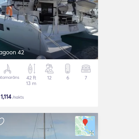
agoon 42
atamarāns
42 ft
12
6
7
13 m
$
1,114
/nakts