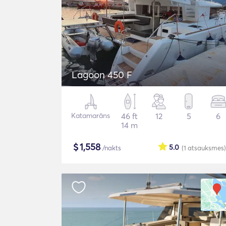
Lagoon 450 F
Katamarāns
46 ft
12
5
6
14 m
$
1,558
5.0
/nakts
(1
atsauksmes
)