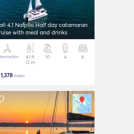
ali 4.1 Nafplio Half day catamaran
ruise with meal and drinks
atamarāns
41 ft
10
4
6
12 m
$
1,378
/nakts