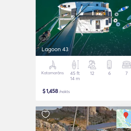
Lagoon 43
Katamarāns
45 ft
12
6
7
14 m
$
1,458
/nakts