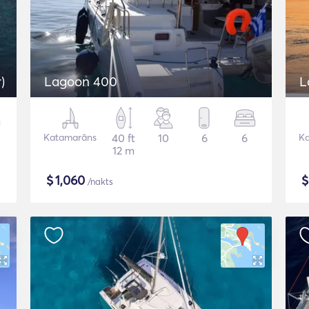
)
Lagoon 400
L
Katamarāns
40 ft
10
6
6
K
12 m
$
1,060
/nakts