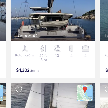
Lagoon 42
L
Katamarāns
42 ft
10
4
4
K
13 m
$
1,302
/nakts