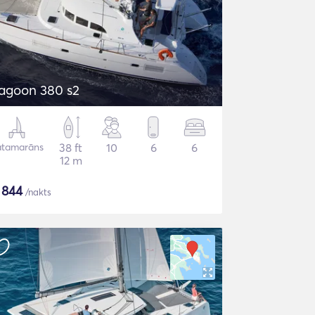
agoon 380 s2
atamarāns
38 ft
10
6
6
12 m
$
844
/nakts