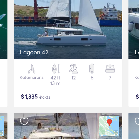
Lagoon 42
L
Katamarāns
42 ft
12
6
7
K
13 m
$
1,335
/nakts