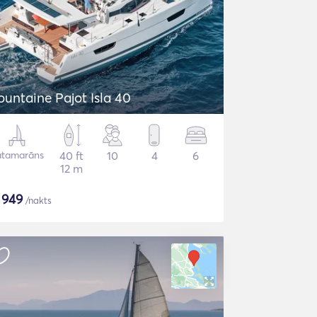
ountaine Pajot Isla 40
atamarāns
40 ft
10
4
6
12 m
$
949
/nakts