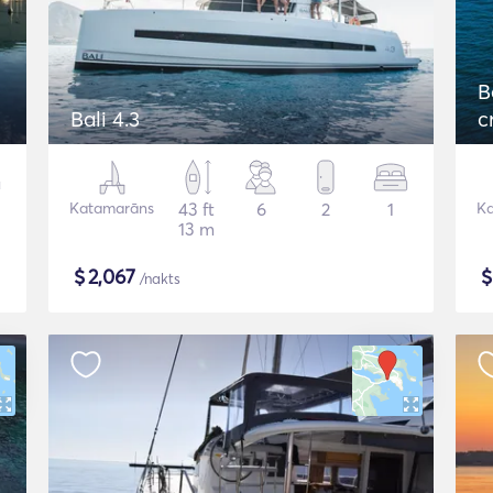
B
Bali 4.3
c
Katamarāns
43 ft
6
2
1
K
13 m
$
2,067
/nakts