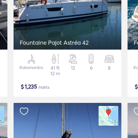
Fountaine Pajot Astréa 42
F
Katamarāns
41 ft
12
6
8
K
12 m
$
1,235
/nakts