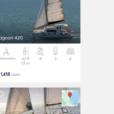
agoon 420
atamarāns
42 ft
8
4
6
13 m
$
1,418
/nakts