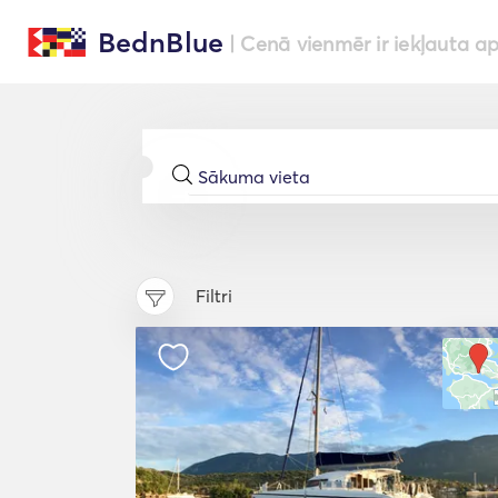
BednBlue
| Cenā vienmēr ir iekļauta a
Filtri