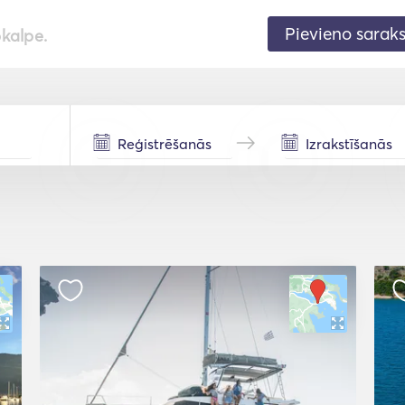
Pievieno sarak
pkalpe.