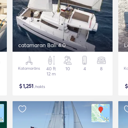
catamaran Bali 4.0
L
Katamarāns
40 ft
10
4
8
K
12 m
$
1,251
/nakts