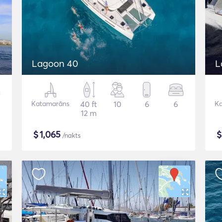
Lagoon 40
L
Katamarāns
40 ft
10
6
6
K
12 m
$
1,065
/nakts