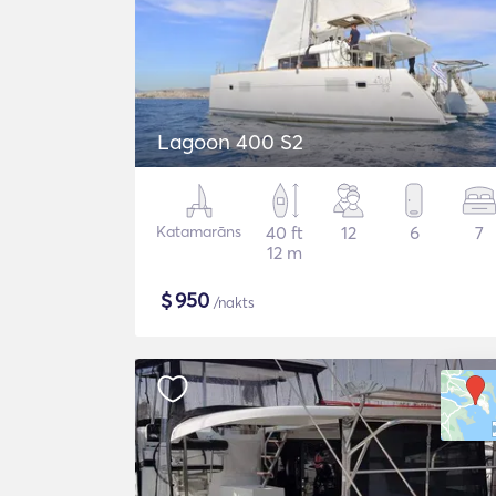
Lagoon 400 S2
Katamarāns
40 ft
12
6
7
12 m
$
950
/nakts