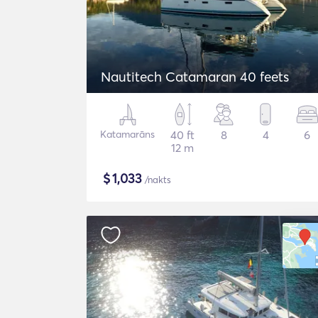
Nautitech Catamaran 40 feets
Katamarāns
40 ft
8
4
6
12 m
$
1,033
/nakts