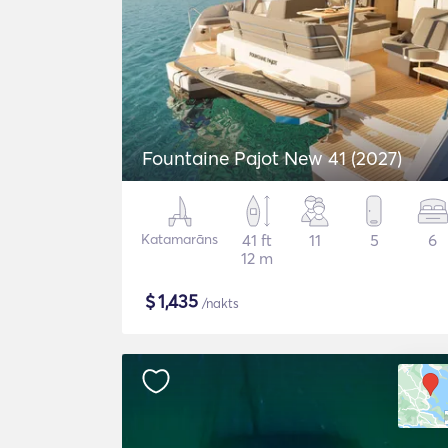
Fountaine Pajot New 41 (2027)
Katamarāns
41 ft
11
5
6
12 m
$
1,435
/nakts