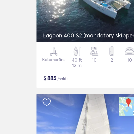
Lagoon 400 S2 (mandatory skipper
Katamarāns
40 ft
10
2
10
12 m
$
885
/nakts