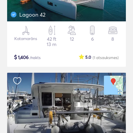
Lagoon 42
Katamarāns
42 ft
12
6
8
13 m
$
1,406
5.0
/nakts
(1
atsauksmes
)