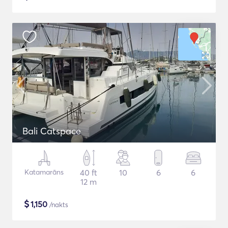
Bali Catspace
Katamarāns
40 ft
10
6
6
12 m
$
1,150
/nakts