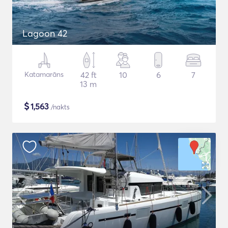
Lagoon 42
Katamarāns
42 ft
10
6
7
13 m
$
1,563
/nakts