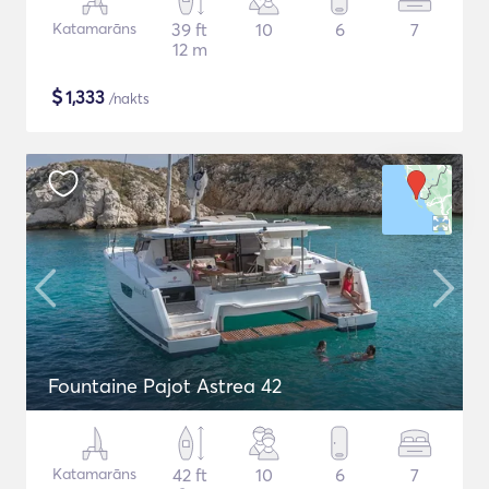
Katamarāns
39 ft
10
6
7
12 m
$
1,333
/nakts
Fountaine Pajot Astrea 42
Katamarāns
42 ft
10
6
7