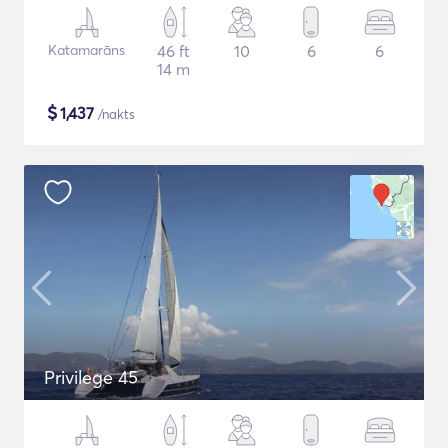
Katamarāns
46 ft
10
6
6
14 m
$
1,437
/nakts
Privilege 45