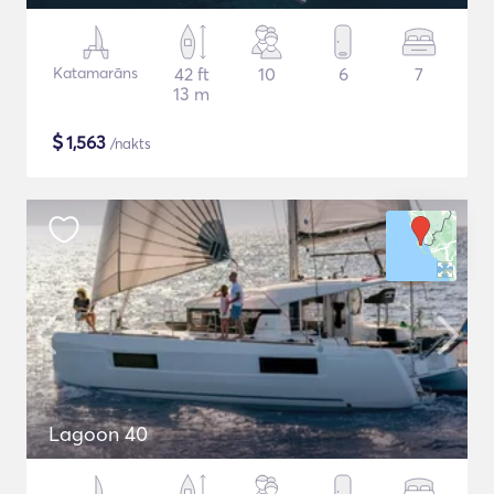
Katamarāns
42 ft
10
6
7
13 m
$
1,563
/nakts
Lagoon 40