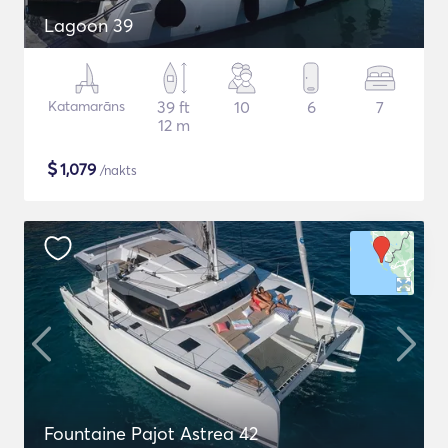
Lagoon 39
Katamarāns
39 ft
10
6
7
12 m
$
1,079
/nakts
Fountaine Pajot Astrea 42