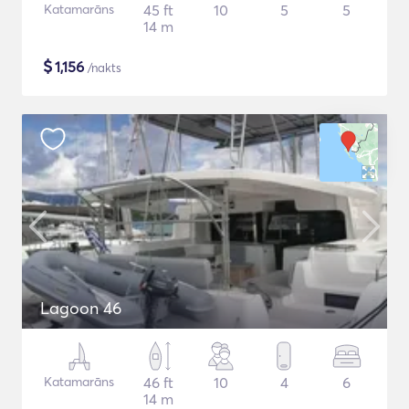
Katamarāns
45 ft
10
5
5
14 m
$
1,156
/nakts
Lagoon 46
Katamarāns
46 ft
10
4
6
14 m