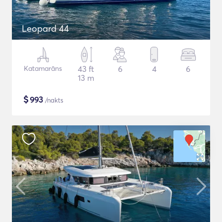
Leopard 44
Katamarāns
43 ft
6
4
6
13 m
$
993
/nakts