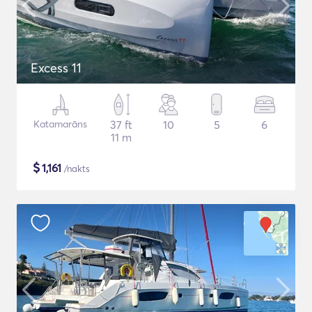
Excess 11
Katamarāns
37 ft
10
5
6
11 m
$
1,161
/nakts