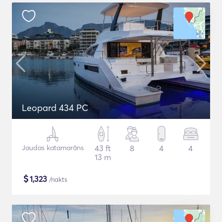
Leopard 434 PC
Jaudas katamarāns
43 ft
8
4
4
13 m
$
1,323
/nakts