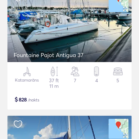
Fountaine Pajot Antigua 37
Katamarāns
37 ft
7
4
5
11 m
$
828
/nakts