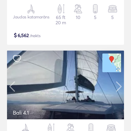
Jaudas katamarāns
65 ft
10
5
5
20 m
$
6,562
/nakts
Bali 4.1