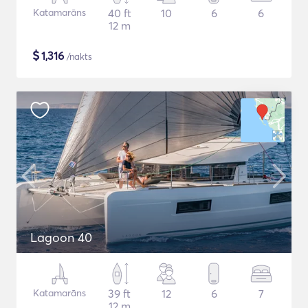
Katamarāns
40 ft
10
6
6
12 m
$
1,316
/nakts
Lagoon 40
Katamarāns
39 ft
12
6
7
12 m