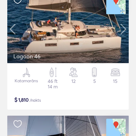
Lagoon 46
Katamarāns
46 ft
12
5
15
14 m
$
1,810
/nakts