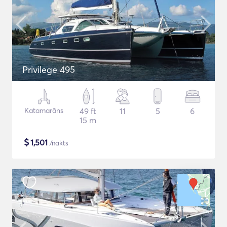
Privilege 495
Katamarāns
49 ft
11
5
6
15 m
$
1,501
/nakts