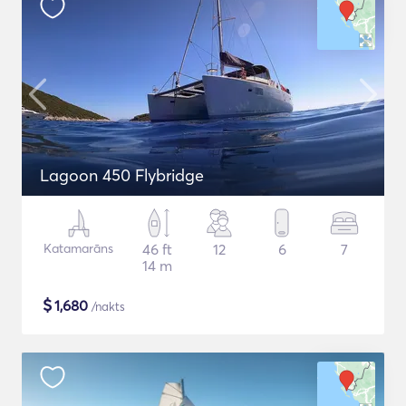
Lagoon 450 Flybridge
Katamarāns
46 ft
12
6
7
14 m
$
1,680
/nakts