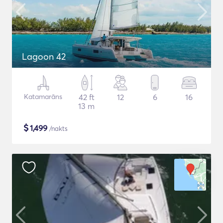
Lagoon 42
Katamarāns
42 ft
12
6
16
13 m
$
1,499
/nakts