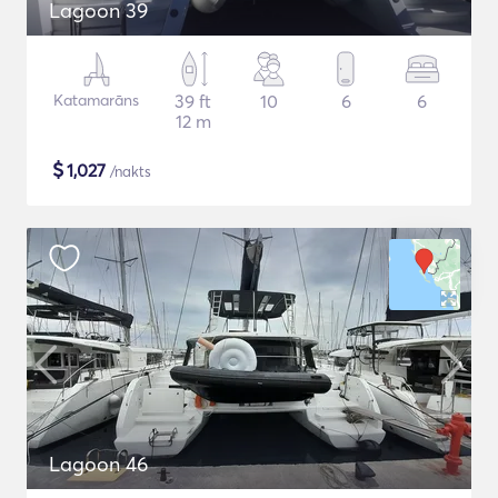
Lagoon 39
Katamarāns
39 ft
10
6
6
12 m
$
1,027
/nakts
Lagoon 46