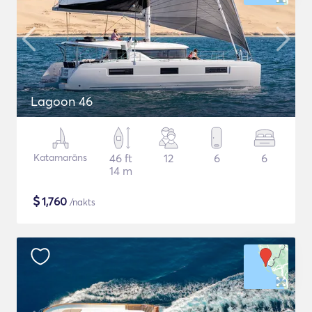
Lagoon 46
Katamarāns
46 ft
12
6
6
14 m
$
1,760
/nakts