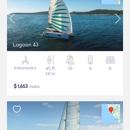
Lagoon 43
Katamarāns
45 ft
10
6
6
14 m
$
1,653
/nakts