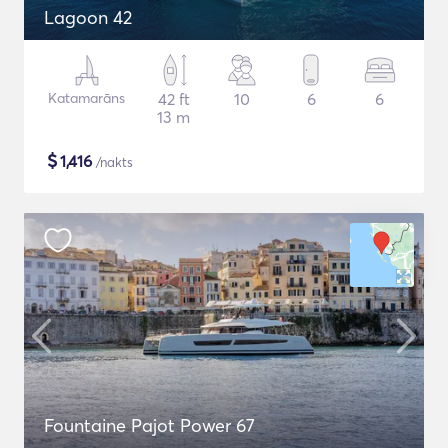
Lagoon 42
Katamarāns
42 ft
10
6
6
13 m
$
1,416
/nakts
Fountaine Pajot Power 67