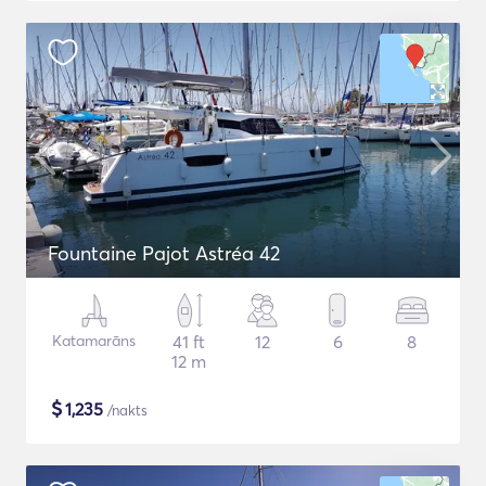
Fountaine Pajot Astréa 42
Katamarāns
41 ft
12
6
8
12 m
$
1,235
/nakts