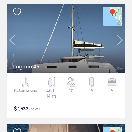
Lagoon 46
Katamarāns
46 ft
10
6
6
14 m
$
1,632
/nakts