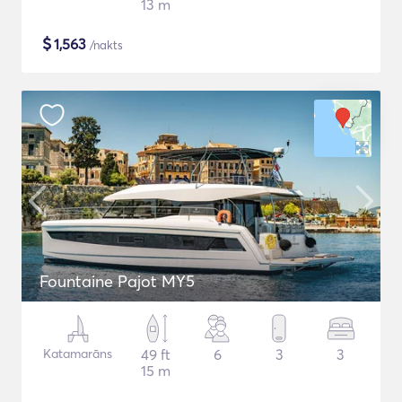
13 m
$
1,563
/nakts
Fountaine Pajot MY5
Katamarāns
49 ft
6
3
3
15 m