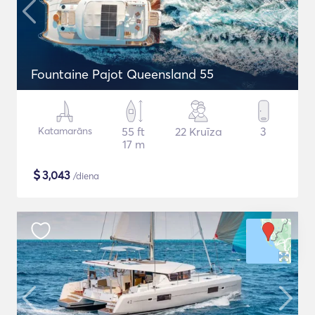
Fountaine Pajot Queensland 55
Katamarāns
55 ft
22 Kruīza
3
17 m
$
3,043
/diena