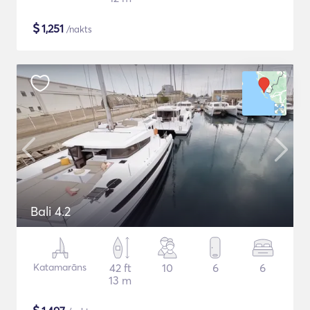
$
1,251
/nakts
Bali 4.2
Katamarāns
42 ft
10
6
6
13 m