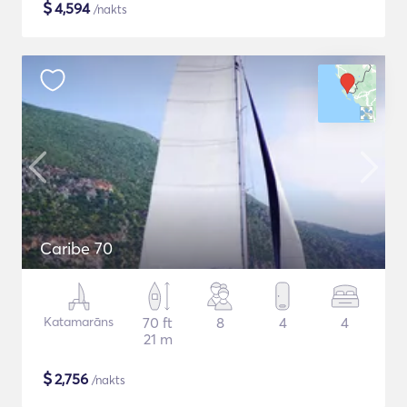
$
4,594
/nakts
Caribe 70
Katamarāns
70 ft
8
4
4
21 m
$
2,756
/nakts