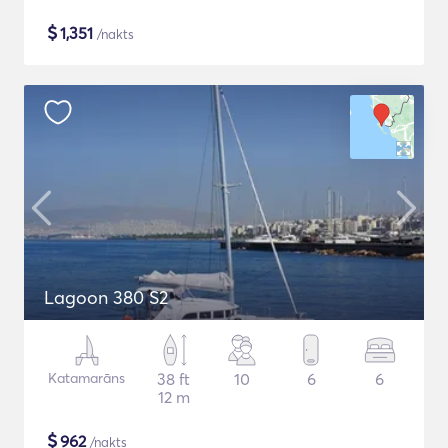
$
1,351
/nakts
Lagoon 380 S2
Katamarāns
38 ft
10
6
6
12 m
$
962
/nakts