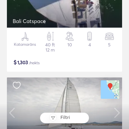
Bali Catspace
Katamarāns
40 ft
10
4
5
12 m
$
1,303
/nakts
Filtri