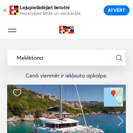
Lejupielādējiet lietotni
×
ATVĒRT
Rezervējiet ātrāk un vienkāršāk
Meklēšana
Cenā vienmēr ir iekļauta apkalpe.