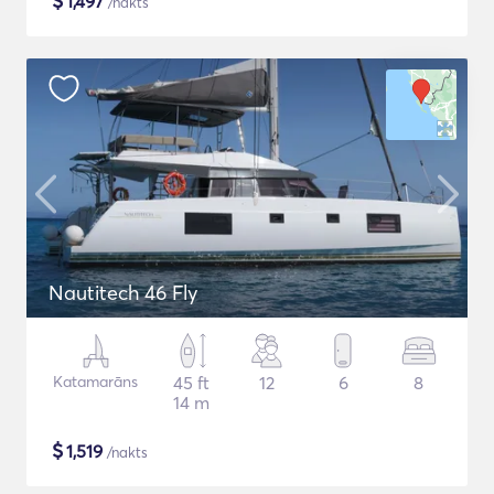
$
1,497
/nakts
Nautitech 46 Fly
Katamarāns
45 ft
12
6
8
14 m
$
1,519
/nakts