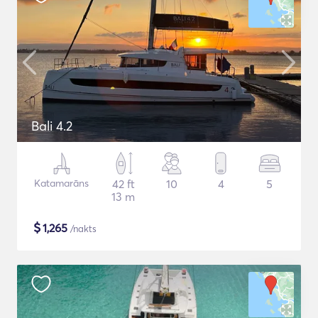
Bali 4.2
Katamarāns
42 ft
10
4
5
13 m
$
1,265
/nakts