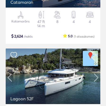
Catamaran
Katamarāns
47 ft
8
4
4
14 m
$
2,624
5.0
/nakts
(1
atsauksmes
)
Lagoon 52F