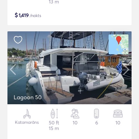
13 m
$
1,419
/nakts
Lagoon 50
Katamarāns
50 ft
10
6
10
15 m