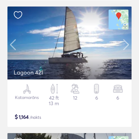
Lagoon 421
Katamarāns
42 ft
12
6
6
13 m
$
1,164
/nakts