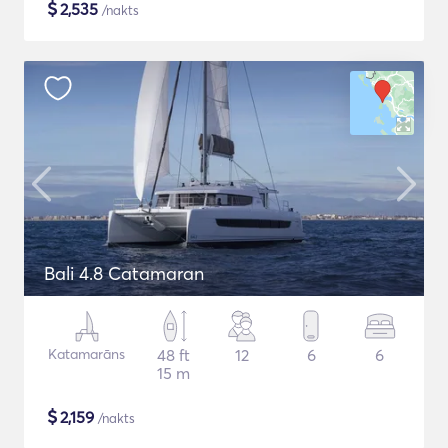
$
2,535
/nakts
Bali 4.8 Catamaran
Katamarāns
48 ft
12
6
6
15 m
$
2,159
/nakts