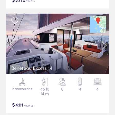
$
3,772
/nakts
Beneteau Excess 14
Katamarāns
46 ft
8
4
4
14 m
$
4,111
/nakts