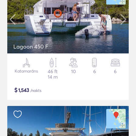
Lagoon 450 F
Katamarāns
46 ft
10
6
6
14 m
$
1,543
/nakts