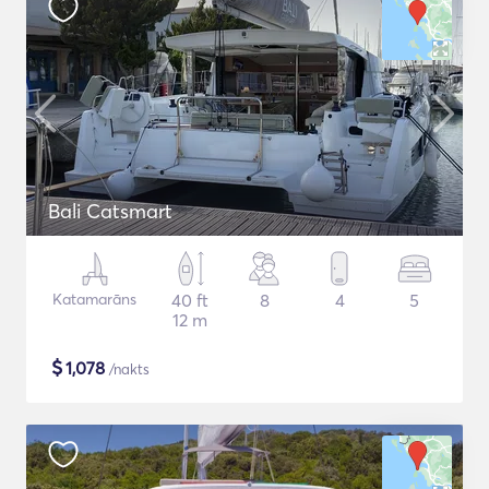
Bali Catsmart
Katamarāns
40 ft
8
4
5
12 m
$
1,078
/nakts