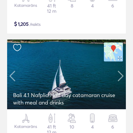
Katamarāns
41 ft
8
4
6
12 m
$
1,205
/nakts
Bali 4.1 Nafplio Half day catamaran cruise
with meal and drinks
Katamarāns
41 ft
10
4
6
12 m