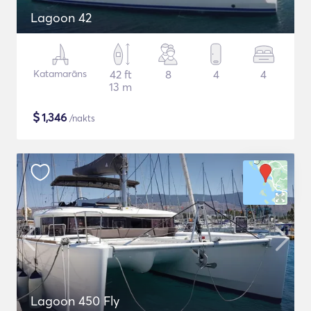
Lagoon 42
Katamarāns
42 ft
8
4
4
13 m
$
1,346
/nakts
Lagoon 450 Fly