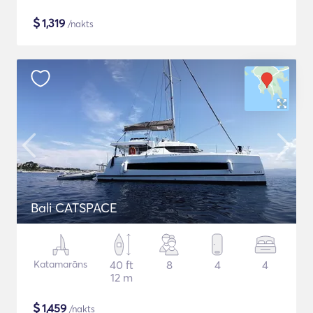
$
1,319
/nakts
Bali CATSPACE
Katamarāns
40 ft
8
4
4
12 m
$
1,459
/nakts