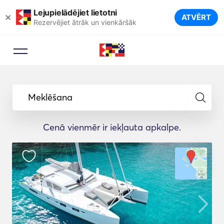
Lejupielādējiet lietotni
×
ATVĒRT
Rezervējiet ātrāk un vienkāršāk
Meklēšana
Cenā vienmēr ir iekļauta apkalpe.