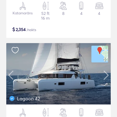
Katamarāns
52 ft
8
4
4
16 m
$
2,354
/nakts
Lagoon 42