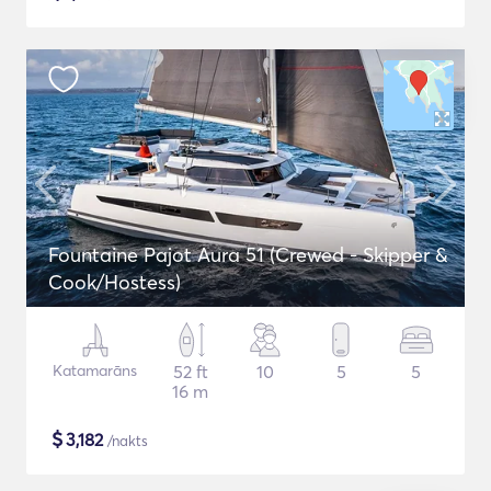
Fountaine Pajot Aura 51 (Crewed - Skipper &
Cook/Hostess)
Katamarāns
52 ft
10
5
5
16 m
$
3,182
/nakts