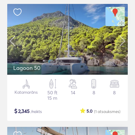
Lagoon 50
Katamarāns
50 ft
14
8
8
15 m
$
2,345
5.0
/nakts
(1
atsauksmes
)