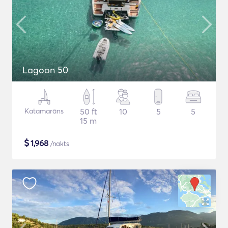
Lagoon 50
Katamarāns
50 ft
10
5
5
15 m
$
1,968
/nakts