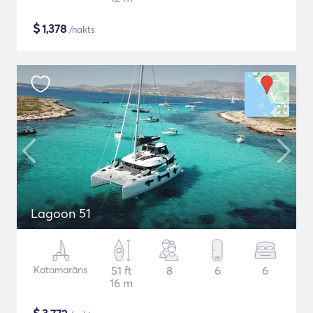
$
1,378
/nakts
Lagoon 51
Katamarāns
51 ft
8
6
6
16 m