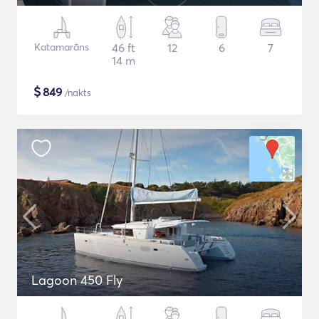
Katamarāns
46 ft
12
6
7
14 m
$
849
/nakts
Lagoon 450 Fly