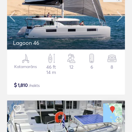
Lagoon 46
Katamarāns
46 ft
12
6
8
14 m
$
1,810
/nakts