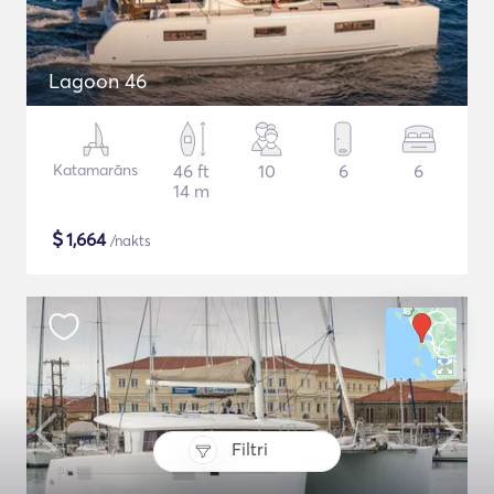
Lagoon 46
Katamarāns
46 ft
10
6
6
14 m
$
1,664
/nakts
Filtri