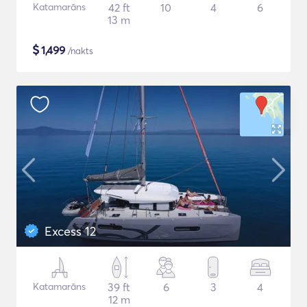
Katamarāns
42 ft
10
4
6
13 m
$
1,499
/nakts
Excess 12
Katamarāns
39 ft
6
3
4
12 m