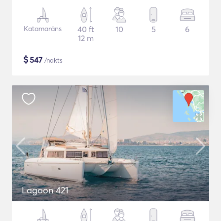
Katamarāns
40 ft
10
5
6
12 m
$
547
/nakts
Lagoon 421