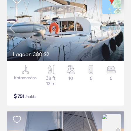
Lagoon 380 S2
Katamarāns
38 ft
10
6
6
12 m
$
751
/nakts