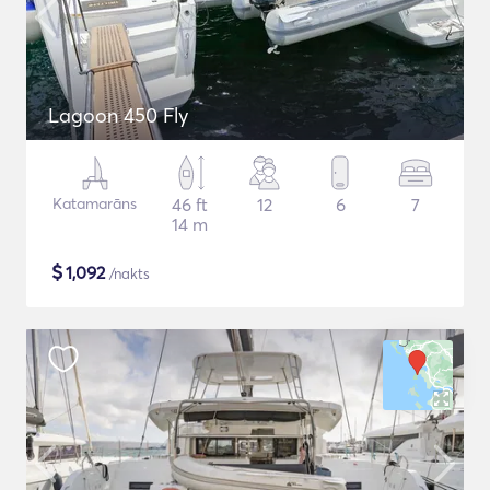
Lagoon 450 Fly
Katamarāns
46 ft
12
6
7
14 m
$
1,092
/nakts