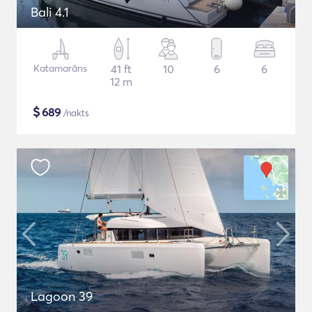
Bali 4.1
Katamarāns
41 ft
10
6
6
12 m
$
689
/nakts
Lagoon 39