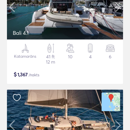
Bali 4.1
Katamarāns
41 ft
10
4
6
12 m
$
1,367
/nakts