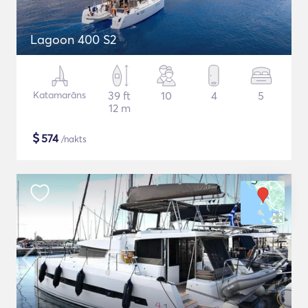
Lagoon 400 S2
Katamarāns
39 ft
10
4
5
12 m
$
574
/nakts