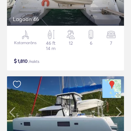
Lagoon 46
Katamarāns
46 ft
12
6
7
14 m
$
1,810
/nakts