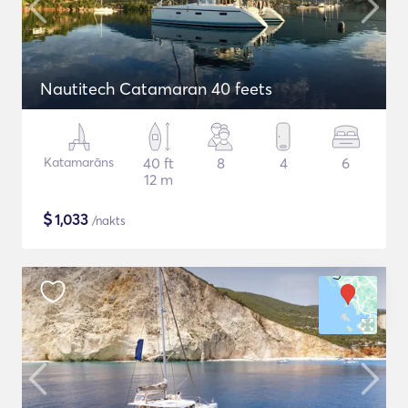
Nautitech Catamaran 40 feets
Katamarāns
40 ft
8
4
6
12 m
$
1,033
/nakts