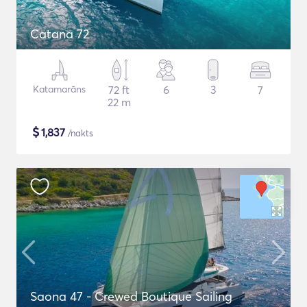
Catana 72
Katamarāns
72 ft
6
3
7
22 m
$
1,837
/nakts
Saona 47 - Crewed Boutique Sailing