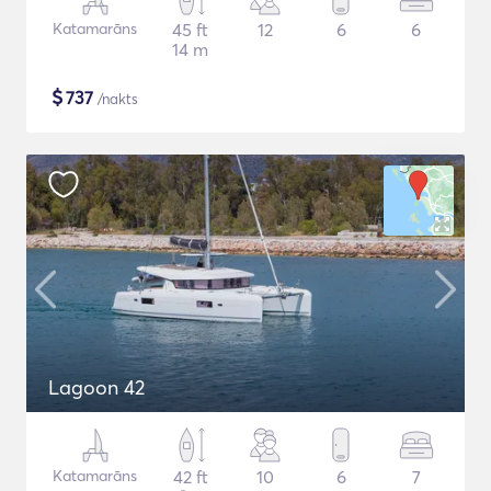
Katamarāns
45 ft
12
6
6
14 m
$
737
/nakts
Lagoon 42
Katamarāns
42 ft
10
6
7