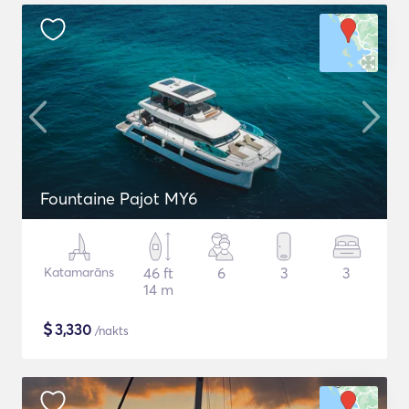
Fountaine Pajot MY6
Katamarāns
46 ft
6
3
3
14 m
$
3,330
/nakts