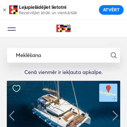
Lejupielādējiet lietotni
×
ATVĒRT
Rezervējiet ātrāk un vienkāršāk
Meklēšana
Cenā vienmēr ir iekļauta apkalpe.