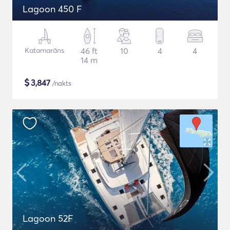
Lagoon 450 F
Katamarāns
46 ft
10
4
4
14 m
$
3,847
/nakts
Lagoon 52F