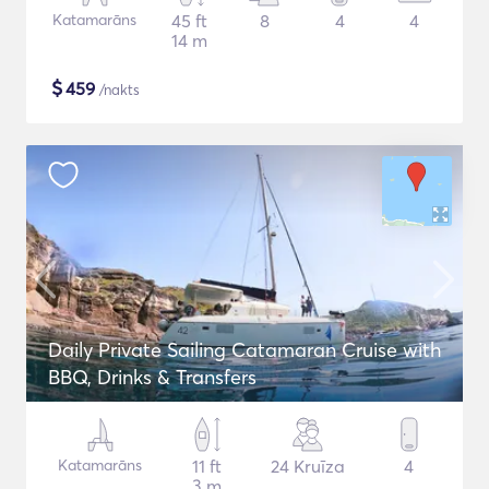
Katamarāns
45 ft
8
4
4
14 m
$
459
/nakts
Daily Private Sailing Catamaran Cruise with
BBQ, Drinks & Transfers
Katamarāns
11 ft
24 Kruīza
4
3 m