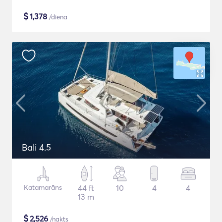
$
1,378
/diena
Bali 4.5
Katamarāns
44 ft
10
4
4
13 m
$
2,526
/nakts