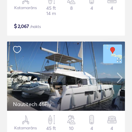
Katamarāns
45 ft
8
4
4
14 m
$
2,067
/nakts
Nautitech 46Fly
Katamarāns
45 ft
10
4
4