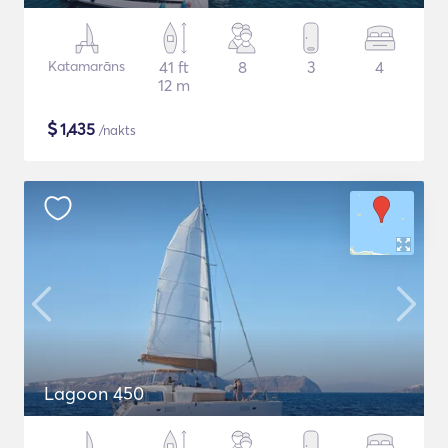
Katamarāns
41 ft
8
3
4
12 m
$
1,435
/nakts
Lagoon 450