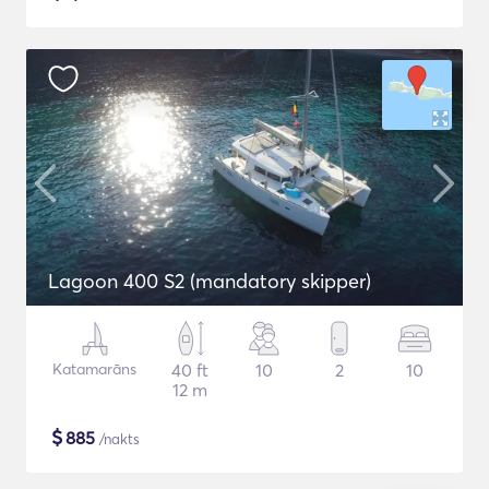
Lagoon 400 S2 (mandatory skipper)
Katamarāns
40 ft
10
2
10
12 m
$
885
/nakts