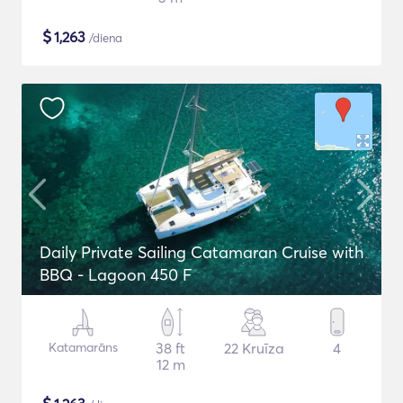
$
1,263
/diena
Daily Private Sailing Catamaran Cruise with
BBQ - Lagoon 450 F
Katamarāns
38 ft
22 Kruīza
4
12 m