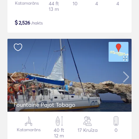
Katamarāns
44 ft
10
4
4
13 m
$
2,526
/nakts
Fountaine Pajot Tobago
Katamarāns
40 ft
17 Kruīza
0
12 m