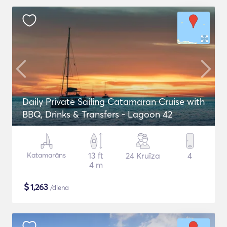
Daily Private Sailing Catamaran Cruise with
BBQ, Drinks & Transfers - Lagoon 42
Katamarāns
13 ft
24 Kruīza
4
4 m
$
1,263
/diena