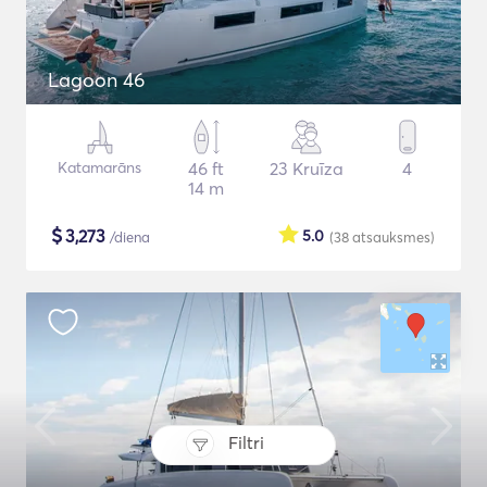
Lagoon 46
Katamarāns
46 ft
23 Kruīza
4
14 m
$
3,273
5.0
/diena
(38
atsauksmes
)
Filtri