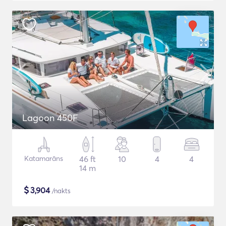
Lagoon 450F
Katamarāns
46 ft
10
4
4
14 m
$
3,904
/nakts