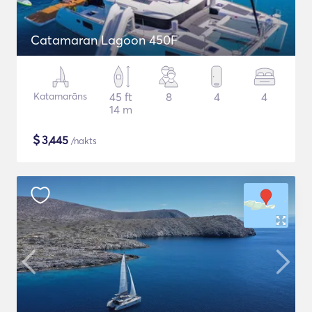
Catamaran Lagoon 450F
Katamarāns
45 ft
8
4
4
14 m
$
3,445
/nakts