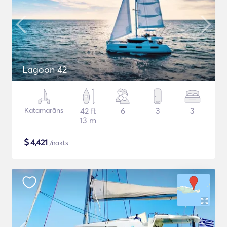
Lagoon 42
Katamarāns
42 ft
6
3
3
13 m
$
4,421
/nakts