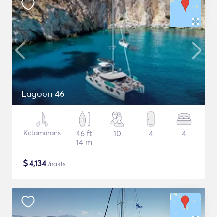
Lagoon 46
Katamarāns
46 ft
10
4
4
14 m
$
4,134
/nakts