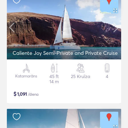
Caliente Joy Semi-Private and Private Cruise
Katamarāns
45 ft
25 Kruīza
4
14 m
$
1,091
/diena