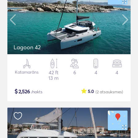
Lagoon 42
Katamarāns
42 ft
6
4
4
13 m
$
2,526
5.0
/nakts
(2
atsauksmes
)