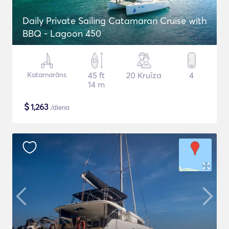
Daily Private Sailing Catamaran Cruise with
BBQ - Lagoon 450
Katamarāns
45 ft
20 Kruīza
4
14 m
$
1,263
/diena