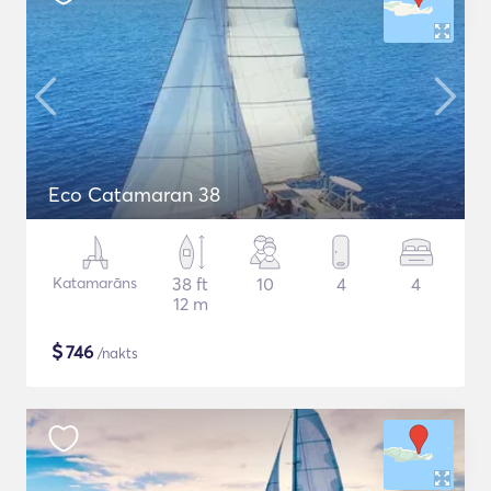
Eco Catamaran 38
Katamarāns
38 ft
10
4
4
12 m
$
746
/nakts