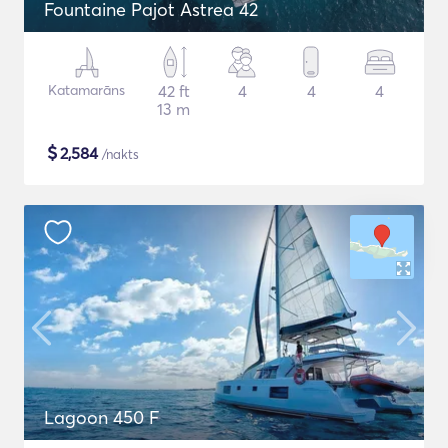
Fountaine Pajot Astrea 42
Katamarāns
42 ft
4
4
4
13 m
$
2,584
/nakts
Lagoon 450 F