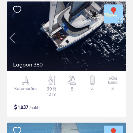
Lagoon 380
Katamarāns
39 ft
8
4
4
12 m
$
1,837
/nakts