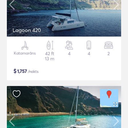
Lagoon 420
Katamarāns
42 ft
4
4
2
13 m
$
1,757
/nakts