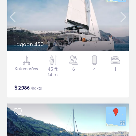
Lagoon 450
Katamarāns
45 ft
6
4
1
14 m
$
2,986
/nakts