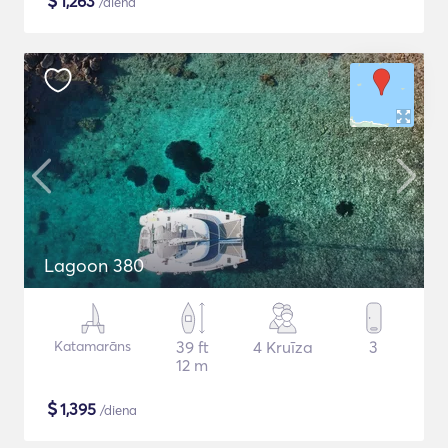
$
1,263
/diena
Lagoon 380
Katamarāns
39 ft
4 Kruīza
3
12 m
$
1,395
/diena