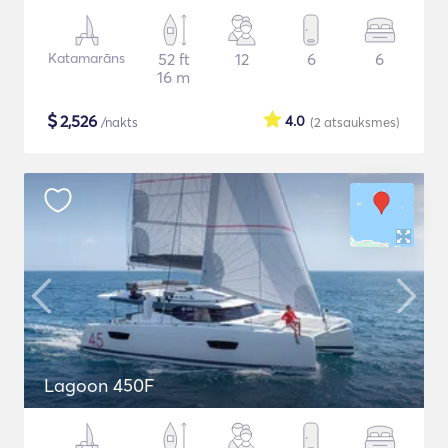
Katamarāns
52 ft
12
6
6
16 m
$
2,526
4.0
/nakts
(2
atsauksmes
)
Lagoon 450F