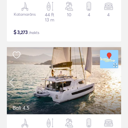
Katamarāns
44 ft
10
4
4
13 m
$
3,273
/nakts
Bali 4.5