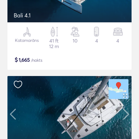
Bali 4.1
Katamarāns
41 ft
10
4
4
12 m
$
1,665
/nakts