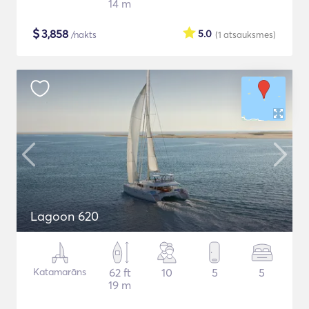
14 m
$
3,858
5.0
/nakts
(1
atsauksmes
)
Lagoon 620
Katamarāns
62 ft
10
5
5
19 m