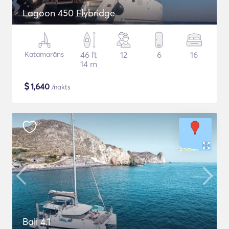
Lagoon 450 Flybridge
Katamarāns
46 ft
12
6
16
14 m
$
1,640
/nakts
Bali 4.1