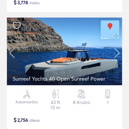
$
3,778
/nakts
Sunreef Yachts 40 Open Sunreef Power
Katamarāns
43 ft
8 Kruīza
1
13 m
$
2,756
/diena