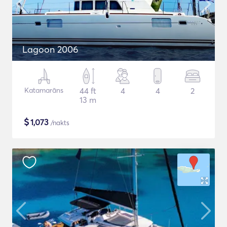
Lagoon 2006
Katamarāns
44 ft
4
4
2
13 m
$
1,073
/nakts