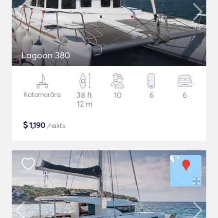
Lagoon 380
Katamarāns
38 ft
10
6
6
12 m
$
1,190
/nakts