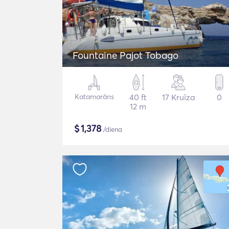
Fountaine Pajot Tobago
Katamarāns
40 ft
17 Kruīza
0
12 m
$
1,378
/diena