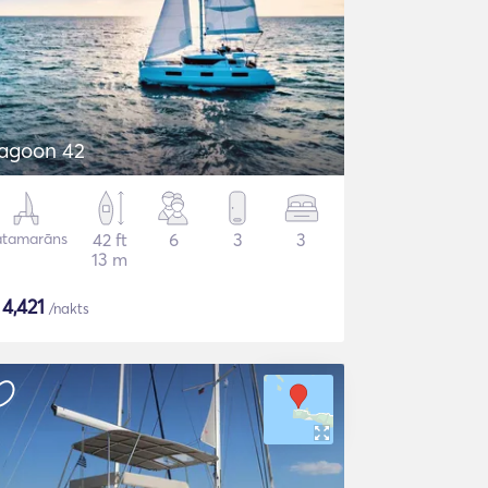
agoon 42
atamarāns
42 ft
6
3
3
13 m
$
4,421
/nakts