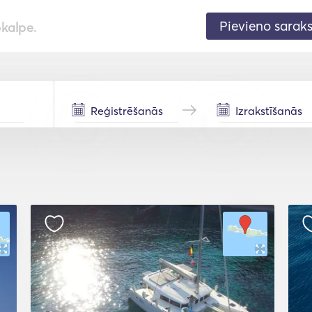
Pievieno sarak
pkalpe.