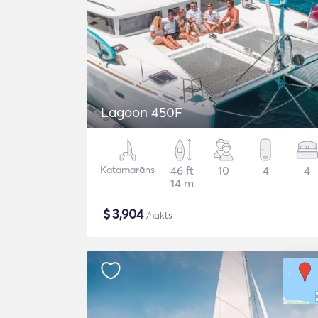
Lagoon 450F
Katamarāns
46 ft
10
4
4
14 m
$
3,904
/nakts