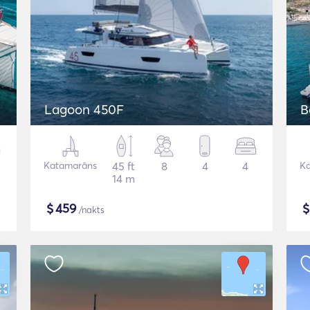
Lagoon 450F
B
Katamarāns
45 ft
8
4
4
K
14 m
$
459
/nakts