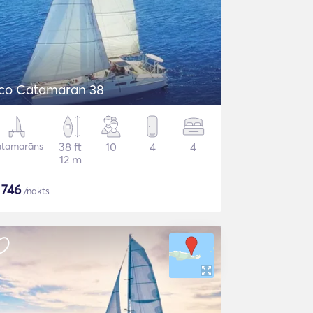
co Catamaran 38
atamarāns
38 ft
10
4
4
12 m
$
746
/nakts