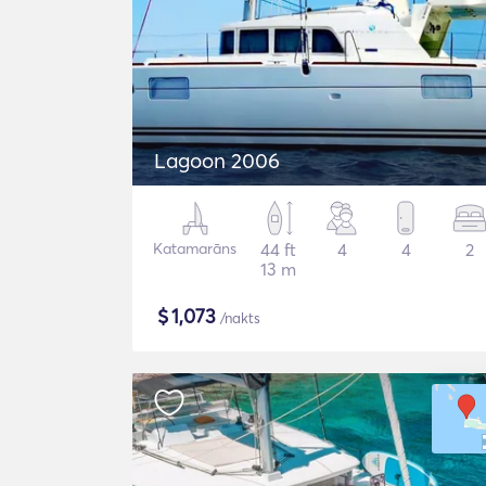
Lagoon 2006
Katamarāns
44 ft
4
4
2
13 m
$
1,073
/nakts