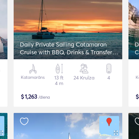
Daily Private Sailing Catamaran
D
Cruise with BBQ, Drinks & Transfers -
C
Lagoon 42
Katamarāns
13 ft
24 Kruīza
4
K
4 m
$
1,263
/diena