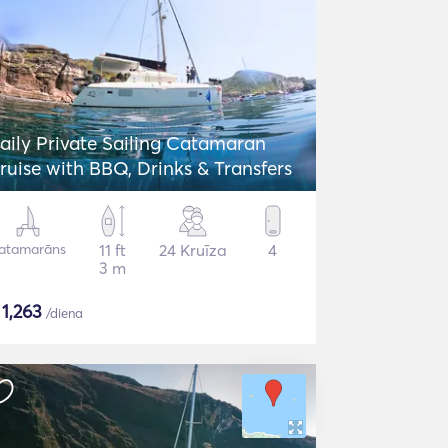
aily Private Sailing Catamaran
ruise with BBQ, Drinks & Transfers
atamarāns
11 ft
24 Kruīza
4
3 m
$
1,263
/diena