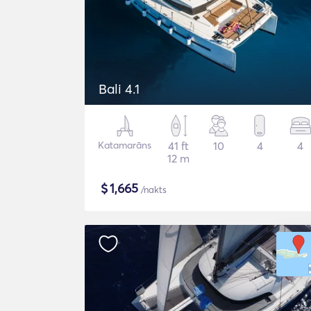
Bali 4.1
Katamarāns
41 ft
10
4
4
12 m
$
1,665
/nakts