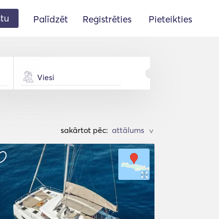
stu
Palīdzēt
Reģistrēties
Pieteikties
Viesi
sakārtot pēc:
>