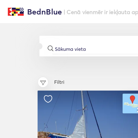
BednBlue
| Cenā vienmēr ir iekļauta a
Filtri