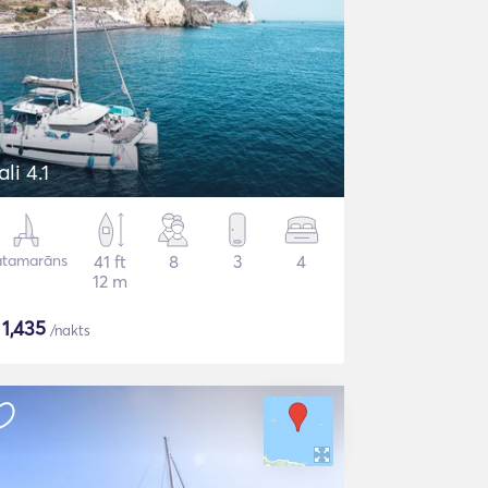
ali 4.1
atamarāns
41 ft
8
3
4
12 m
$
1,435
/nakts