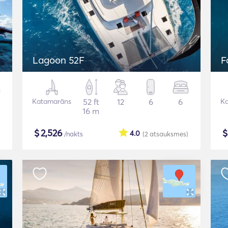
Lagoon 52F
F
Katamarāns
52 ft
12
6
6
K
16 m
$
2,526
4.0
/nakts
(2
atsauksmes
)