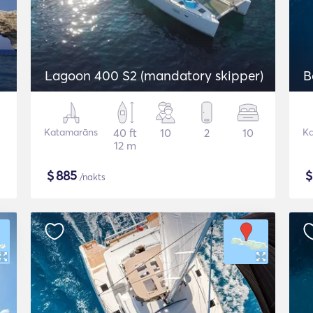
Lagoon 400 S2 (mandatory skipper)
B
Katamarāns
40 ft
10
2
10
K
12 m
$
885
/nakts