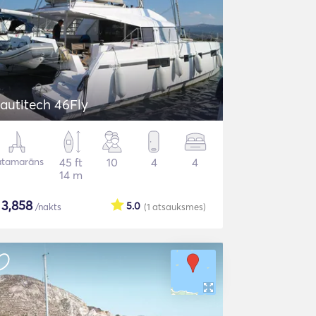
autitech 46Fly
atamarāns
45 ft
10
4
4
14 m
$
3,858
5.0
/nakts
(1
atsauksmes
)