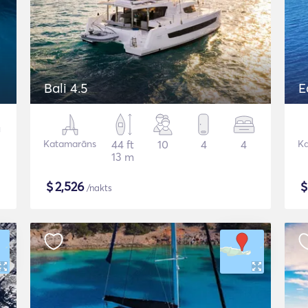
Bali 4.5
E
Katamarāns
44 ft
10
4
4
K
13 m
$
2,526
/nakts