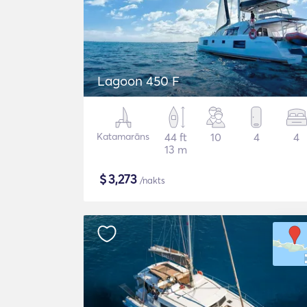
Lagoon 450 F
Katamarāns
44 ft
10
4
4
13 m
$
3,273
/nakts