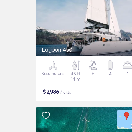
Lagoon 450
Katamarāns
45 ft
6
4
1
14 m
$
2,986
/nakts