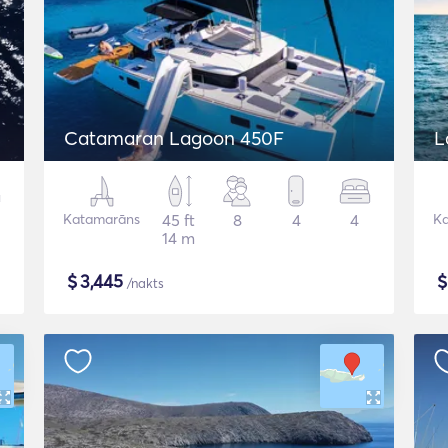
Catamaran Lagoon 450F
L
Katamarāns
45 ft
8
4
4
K
14 m
$
3,445
/nakts