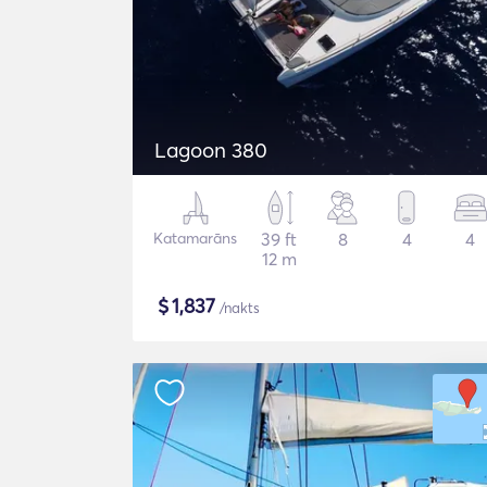
Lagoon 380
Katamarāns
39 ft
8
4
4
12 m
$
1,837
/nakts