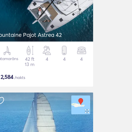
ountaine Pajot Astrea 42
atamarāns
42 ft
4
4
4
13 m
$
2,584
/nakts