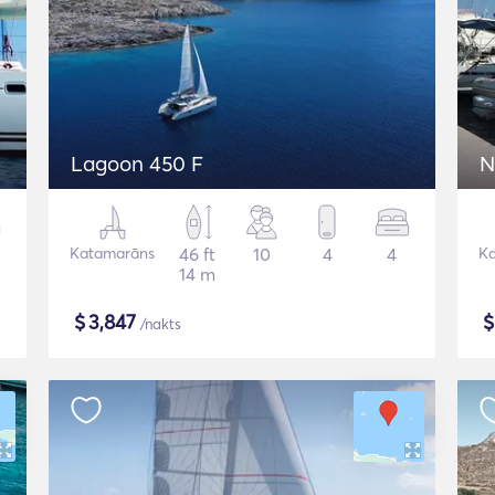
Lagoon 450 F
N
Katamarāns
46 ft
10
4
4
K
14 m
$
3,847
/nakts