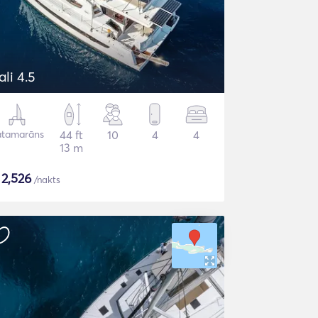
ali 4.5
atamarāns
44 ft
10
4
4
13 m
$
2,526
/nakts