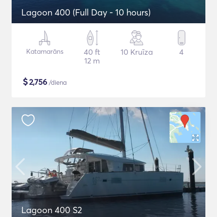
Lagoon 400 (Full Day - 10 hours)
Katamarāns
40 ft
10 Kruīza
4
12 m
$
2,756
/diena
Lagoon 400 S2