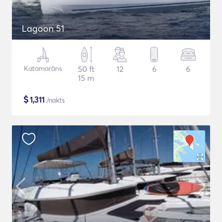
Lagoon 51
Katamarāns
50 ft
12
6
6
15 m
$
1,311
/nakts