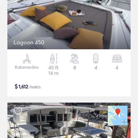
Lagoon 450
Katamarāns
45 ft
8
4
4
14 m
$
1,612
/nakts