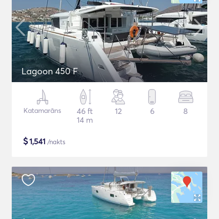
Lagoon 450 F
Katamarāns
46 ft
12
6
8
14 m
$
1,541
/nakts