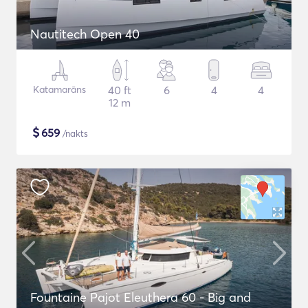
Nautitech Open 40
Katamarāns
40 ft
6
4
4
12 m
$
659
/nakts
Fountaine Pajot Eleuthera 60 - Big and