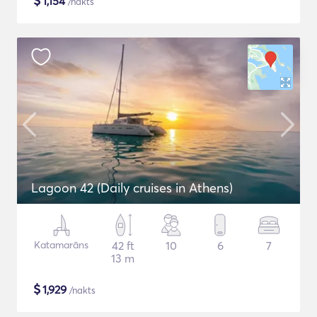
$
1,154
/nakts
Lagoon 42 (Daily cruises in Athens)
Katamarāns
42 ft
10
6
7
13 m
$
1,929
/nakts