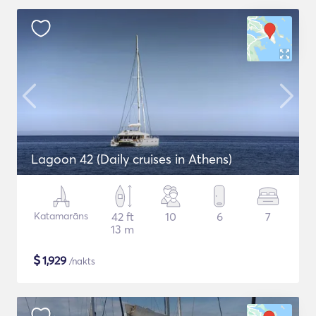
Lagoon 42 (Daily cruises in Athens)
Katamarāns
42 ft
10
6
7
13 m
$
1,929
/nakts