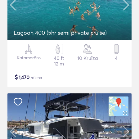
Lagoon 400 (5hr semi private cruise)
Katamarāns
40 ft
10 Kruīza
4
12 m
$
1,470
/diena