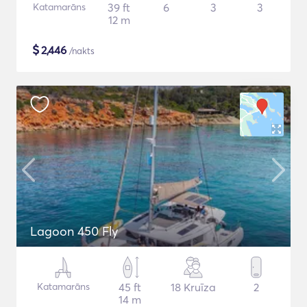
Katamarāns
39 ft
6
3
3
12 m
$
2,446
/nakts
Lagoon 450 Fly
Katamarāns
45 ft
18 Kruīza
2
14 m