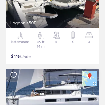
Lagoon 450F
Katamarāns
45 ft
10
6
4
14 m
$
1,194
/nakts