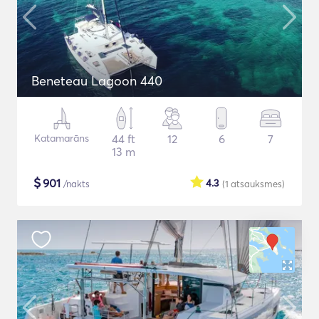
Beneteau Lagoon 440
Katamarāns
44 ft
12
6
7
13 m
$
901
4.3
/nakts
(1
atsauksmes
)