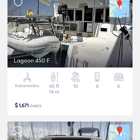
Lagoon 450 F
Katamarāns
45 ft
10
6
6
14 m
$
1,671
/nakts