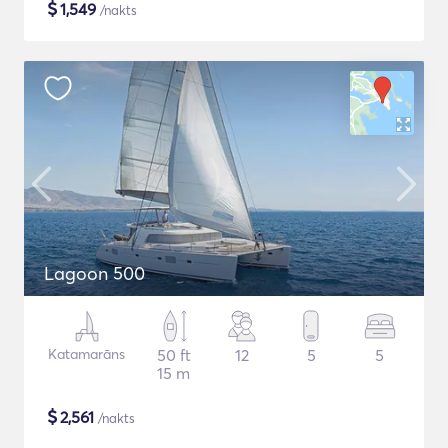
$
1,549
/nakts
Lagoon 500
Katamarāns
50 ft
12
5
5
15 m
$
2,561
/nakts