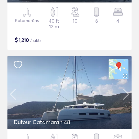
Katamarāns
40 ft
10
6
4
12 m
$
1,210
/nakts
Dufour Catamaran 48