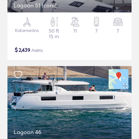
Lagoon 51 Iconic
Katamarāns
50 ft
11
7
7
15 m
$
2,439
/nakts
Lagoon 46