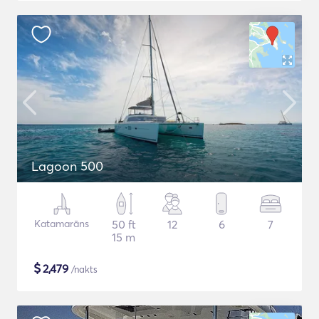
Lagoon 500
Katamarāns
50 ft
12
6
7
15 m
$
2,479
/nakts