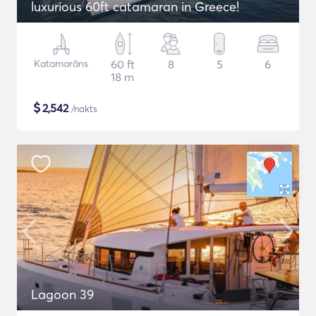
luxurious 60ft catamaran in Greece!
Katamarāns
60 ft
8
5
6
18 m
$
2,542
/nakts
Lagoon 39