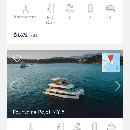
Katamarāns
46 ft
8
4
4
14 m
$
1,672
/nakts
Fountaine Pajot MY 5