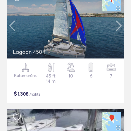
Lagoon 450 F
Katamarāns
45 ft
10
6
7
14 m
$
1,308
/nakts