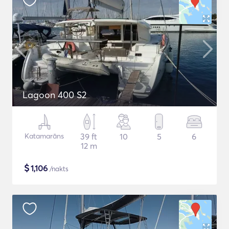
Lagoon 400 S2
Katamarāns
39 ft
10
5
6
12 m
$
1,106
/nakts