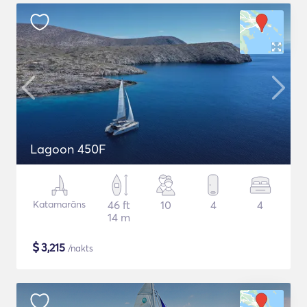
Lagoon 450F
Katamarāns
46 ft
10
4
4
14 m
$
3,215
/nakts