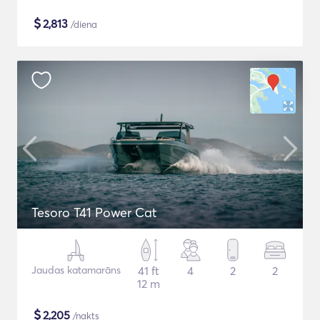
$
2,813
/diena
Tesoro T41 Power Cat
Jaudas katamarāns
41 ft
4
2
2
12 m
$
2,205
/nakts