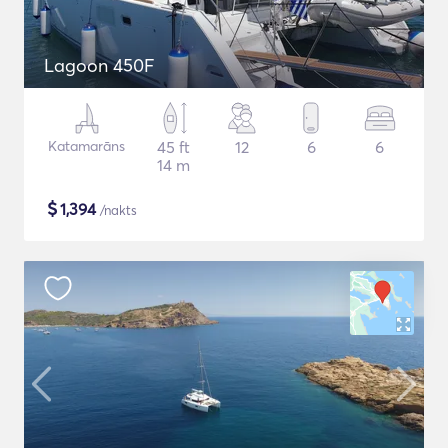
Lagoon 450F
Katamarāns
45 ft
12
6
6
14 m
$
1,394
/nakts