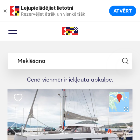
Lejupielādējiet lietotni
×
ATVĒRT
Rezervējiet ātrāk un vienkāršāk
Meklēšana
Cenā vienmēr ir iekļauta apkalpe.