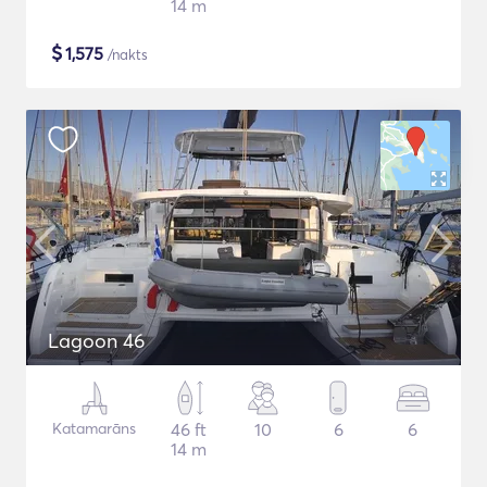
14 m
$
1,575
/nakts
Lagoon 46
Katamarāns
46 ft
10
6
6
14 m