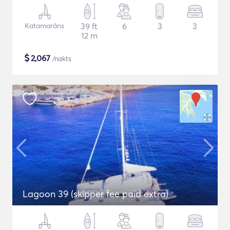
Katamarāns
39 ft
6
3
3
12 m
$
2,067
/nakts
Lagoon 39 (skipper fee paid extra)