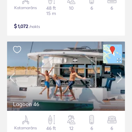
Katamarāns
48 ft
10
6
6
15 m
$
1,072
/nakts
Lagoon 46
Katamarāns
46 ft
12
6
6