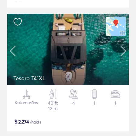
Tesoro T41XL
Katamarāns
40 ft
4
1
1
12 m
$
2,274
/nakts