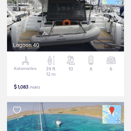
Lagoon 40
Katamarāns
39 ft
10
6
6
12 m
$
1,083
/nakts