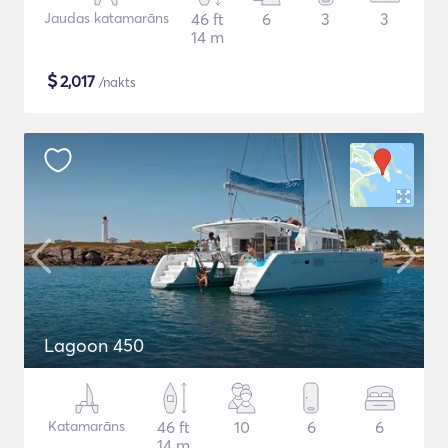
Jaudas katamarāns
46 ft
6
3
3
14 m
$
2,017
/nakts
Lagoon 450
Katamarāns
46 ft
10
6
6
14 m