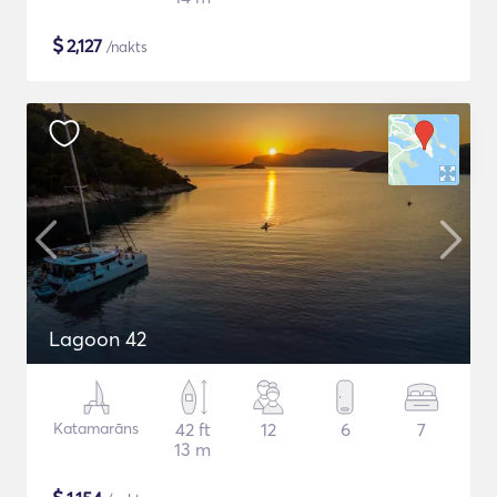
$
2,127
/nakts
Lagoon 42
Katamarāns
42 ft
12
6
7
13 m