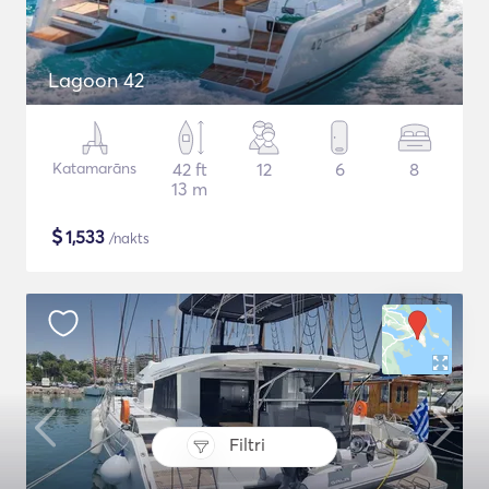
Lagoon 42
Katamarāns
42 ft
12
6
8
13 m
$
1,533
/nakts
Filtri