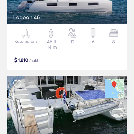
Lagoon 46
Katamarāns
46 ft
12
6
8
14 m
$
1,810
/nakts