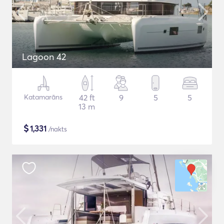
Lagoon 42
Katamarāns
42 ft
9
5
5
13 m
$
1,331
/nakts