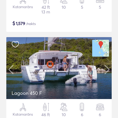
Katamarāns
42 ft
10
5
5
13 m
$
1,579
/nakts
Lagoon 450 F
Katamarāns
46 ft
10
6
6