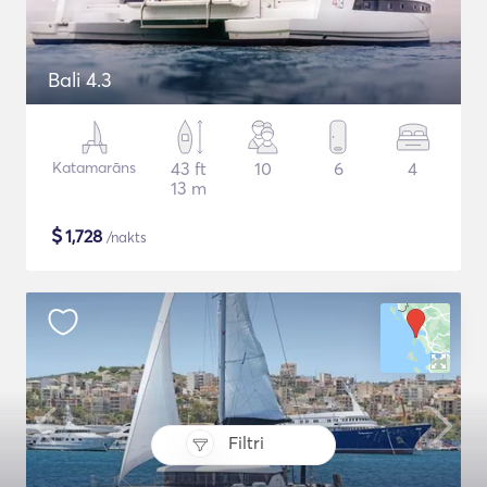
Bali 4.3
Katamarāns
43 ft
10
6
4
13 m
$
1,728
/nakts
Filtri