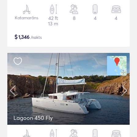
Katamarāns
42 ft
8
4
4
13 m
$
1,346
/nakts
Lagoon 450 Fly