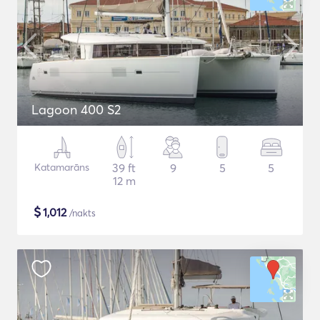
Lagoon 400 S2
Katamarāns
39 ft
9
5
5
12 m
$
1,012
/nakts