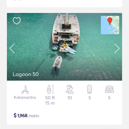
Lagoon 50
Katamarāns
50 ft
10
5
5
15 m
$
1,968
/nakts