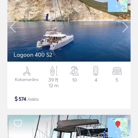
Lagoon 400 S2
Katamarāns
39 ft
10
4
5
12 m
$
574
/nakts