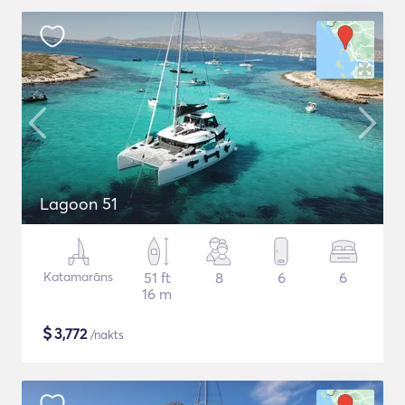
Lagoon 51
Katamarāns
51 ft
8
6
6
16 m
$
3,772
/nakts