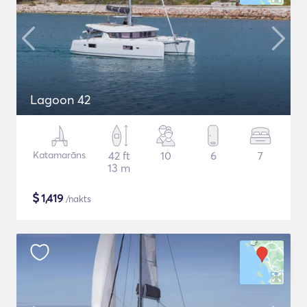
Lagoon 42
Katamarāns
42 ft
10
6
7
13 m
$
1,419
/nakts