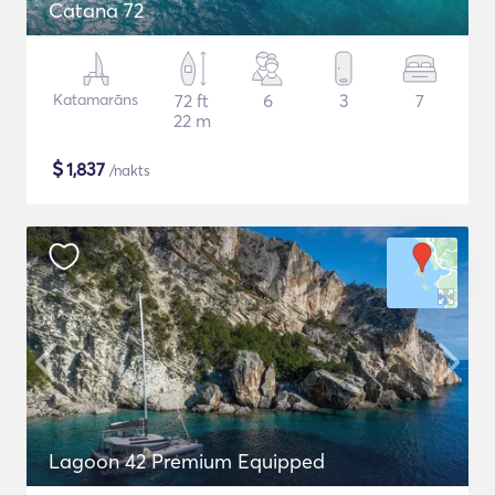
Catana 72
Katamarāns
72 ft
6
3
7
22 m
$
1,837
/nakts
Lagoon 42 Premium Equipped