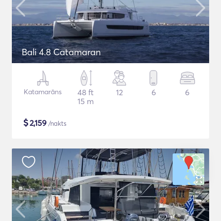
Bali 4.8 Catamaran
Katamarāns
48 ft
12
6
6
15 m
$
2,159
/nakts