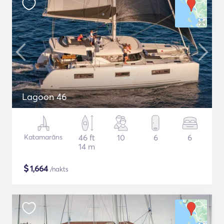
Lagoon 46
Katamarāns
46 ft
10
6
6
14 m
$
1,664
/nakts