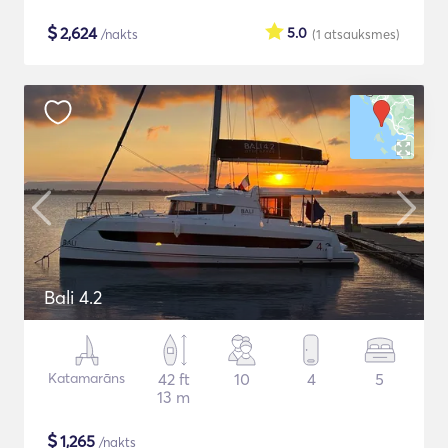
$
2,624
5.0
/nakts
(1
atsauksmes
)
Bali 4.2
Katamarāns
42 ft
10
4
5
13 m
$
1,265
/nakts