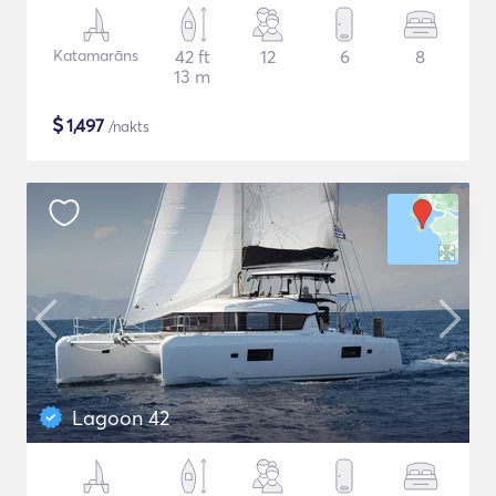
Katamarāns
42 ft
12
6
8
13 m
$
1,497
/nakts
Lagoon 42