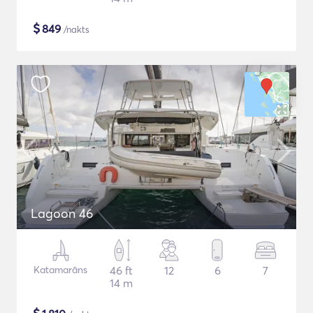
$
849
/nakts
Lagoon 46
Katamarāns
46 ft
12
6
7
14 m