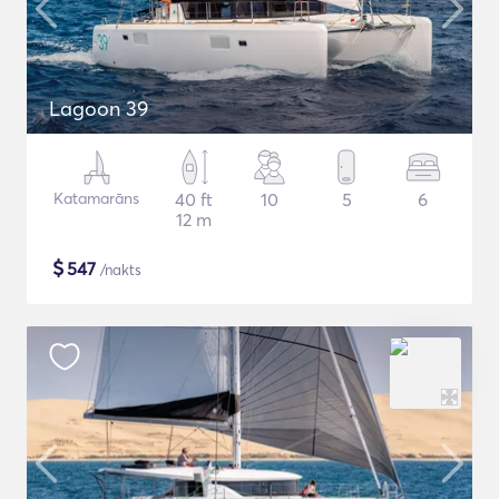
Lagoon 39
Katamarāns
40 ft
10
5
6
12 m
$
547
/nakts