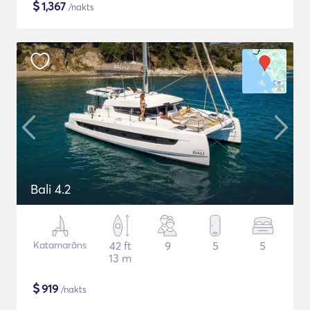
$
1,367
/nakts
Bali 4.2
Katamarāns
42 ft
9
5
5
13 m
$
919
/nakts