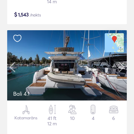
14 m
$
1,543
/nakts
Bali 4.1
Katamarāns
41 ft
10
4
6
12 m