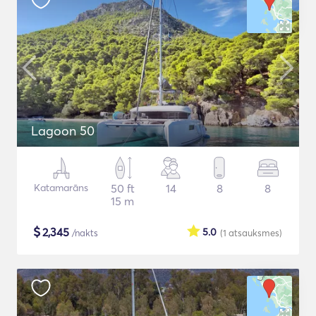
Lagoon 50
Katamarāns
50 ft
14
8
8
15 m
$
2,345
5.0
/nakts
(1
atsauksmes
)