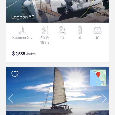
Lagoon 50
Katamarāns
50 ft
10
6
10
15 m
$
2,535
/nakts