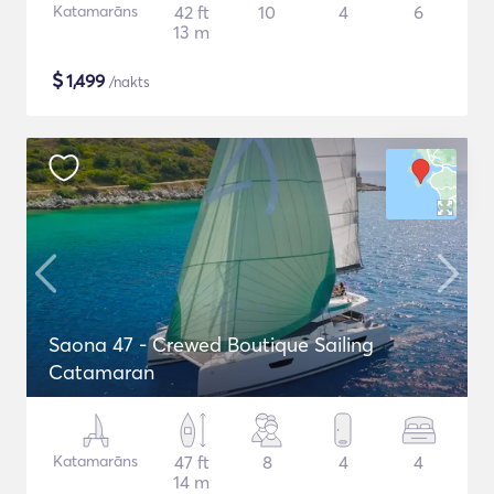
Katamarāns
42 ft
10
4
6
13 m
$
1,499
/nakts
Saona 47 - Crewed Boutique Sailing
Catamaran
Katamarāns
47 ft
8
4
4
14 m