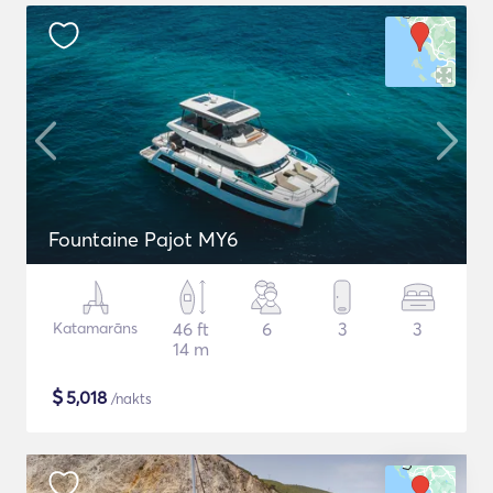
Fountaine Pajot MY6
Katamarāns
46 ft
6
3
3
14 m
$
5,018
/nakts