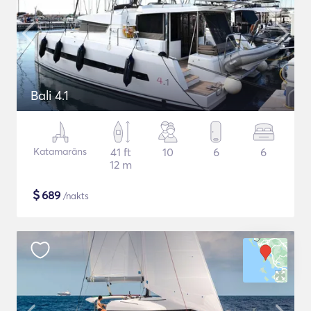
Bali 4.1
Katamarāns
41 ft
10
6
6
12 m
$
689
/nakts