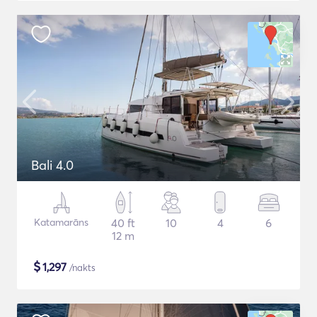
Bali 4.0
Katamarāns
40 ft
10
4
6
12 m
$
1,297
/nakts