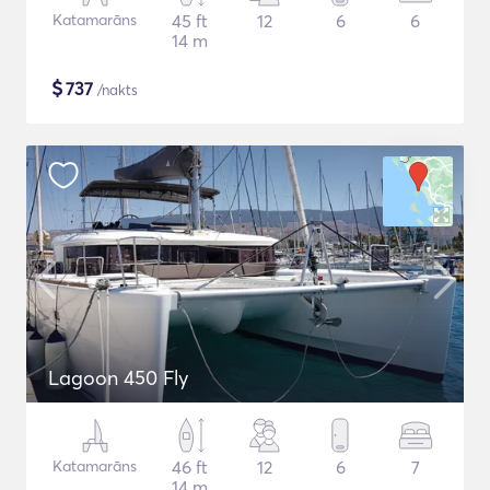
Katamarāns
45 ft
12
6
6
14 m
$
737
/nakts
Lagoon 450 Fly
Katamarāns
46 ft
12
6
7
14 m