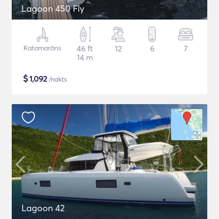
Lagoon 450 Fly
Katamarāns
46 ft
12
6
7
14 m
$
1,092
/nakts
Lagoon 42