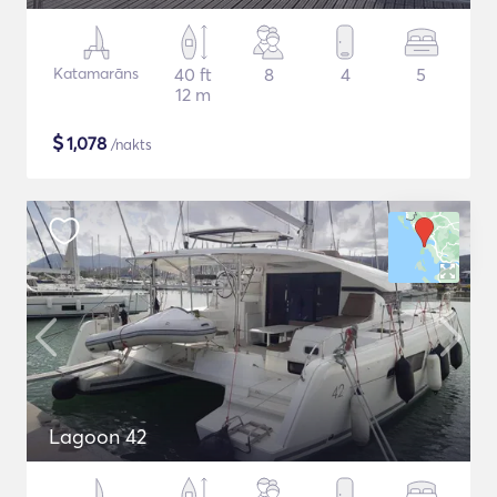
Katamarāns
40 ft
8
4
5
12 m
$
1,078
/nakts
Lagoon 42