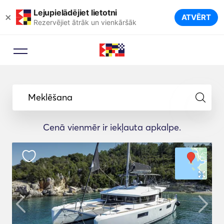
Lejupielādējiet lietotni
×
ATVĒRT
Rezervējiet ātrāk un vienkāršāk
Meklēšana
Cenā vienmēr ir iekļauta apkalpe.