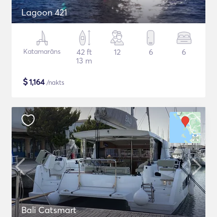
Lagoon 421
Katamarāns
42 ft
12
6
6
13 m
$
1,164
/nakts
Bali Catsmart