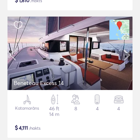
$
1,810
/nakts
Beneteau Excess 14
Katamarāns
46 ft
8
4
4
14 m
$
4,111
/nakts