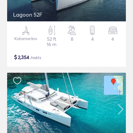
Lagoon 52F
Katamarāns
52 ft
8
4
4
16 m
$
2,354
/nakts