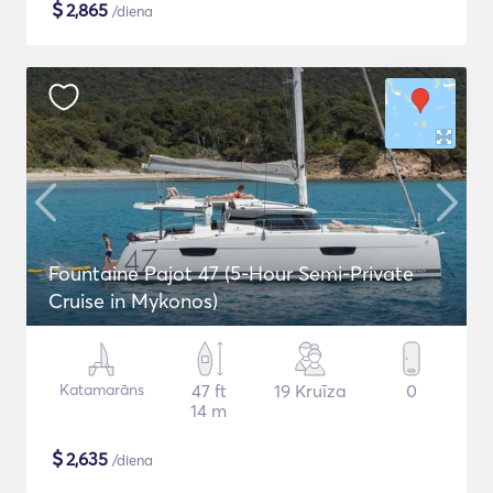
$
2,865
/diena
Fountaine Pajot 47 (5-Hour Semi-Private
Cruise in Mykonos)
Katamarāns
47 ft
19 Kruīza
0
14 m
$
2,635
/diena