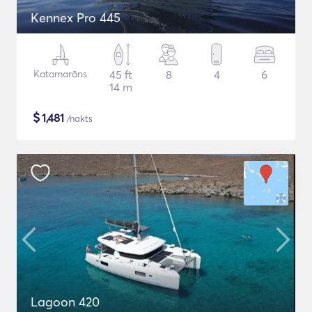
Kennex Pro 445
Katamarāns
45 ft
8
4
6
14 m
$
1,481
/nakts
Lagoon 420