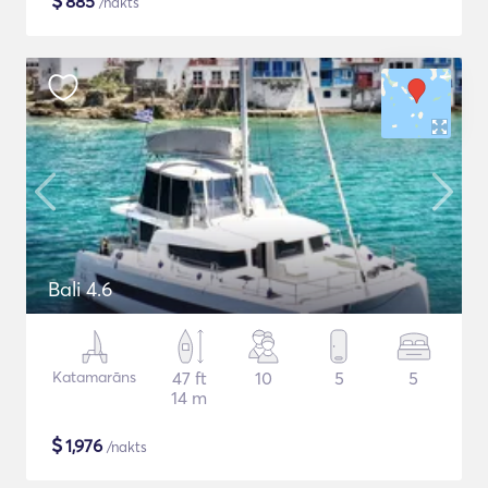
$
885
/nakts
Bali 4.6
Katamarāns
47 ft
10
5
5
14 m
$
1,976
/nakts