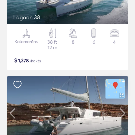
Lagoon 38
Katamarāns
38 ft
8
6
4
12 m
$
1,378
/nakts