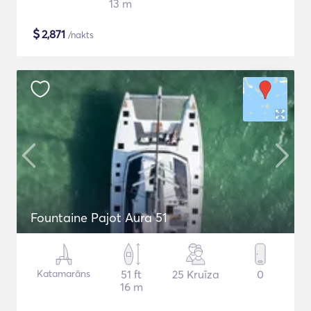
13 m
$
2,871
/nakts
Fountaine Pajot Aura 51
Katamarāns
51 ft
25 Kruīza
0
16 m