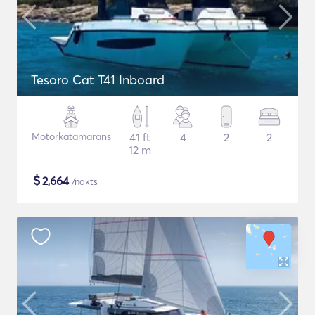
Tesoro Cat T41 Inboard
Motorkatamarāns
41 ft
4
2
2
12 m
$
2,664
/nakts