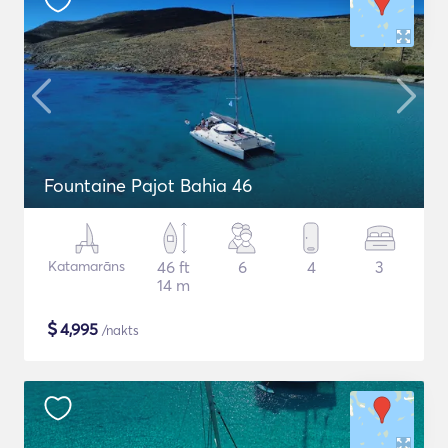
Fountaine Pajot Bahia 46
Katamarāns
46 ft
6
4
3
14 m
$
4,995
/nakts