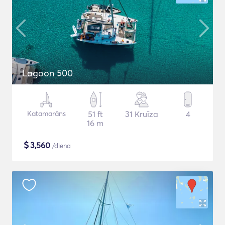
Lagoon 500
Katamarāns
51 ft
31 Kruīza
4
16 m
$
3,560
/diena