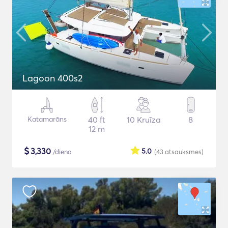
Lagoon 400s2
Katamarāns
40 ft
10 Kruīza
8
12 m
$
3,330
5.0
/diena
(43
atsauksmes
)