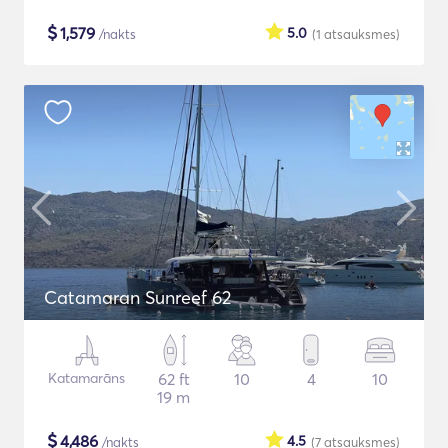
$
1,579
5.0
/nakts
(1
atsauksmes
)
Catamaran Sunreef 62
Katamarāns
62 ft
10
4
10
19 m
$
4,486
4.5
/nakts
(7
atsauksmes
)