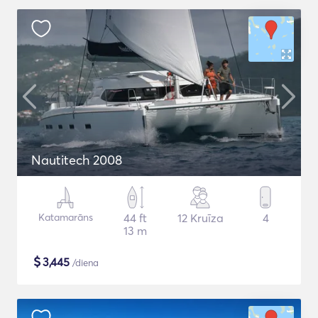
Nautitech 2008
Katamarāns
44 ft
12 Kruīza
4
13 m
$
3,445
/diena