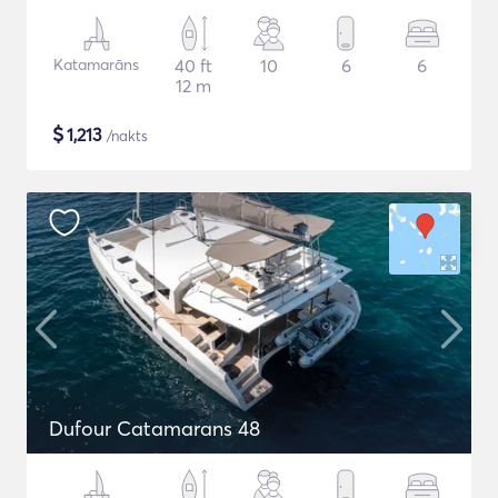
Katamarāns
40 ft
10
6
6
12 m
$
1,213
/nakts
Dufour Catamarans 48