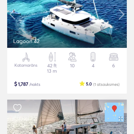
Lagoon 42
Katamarāns
42 ft
10
4
6
13 m
$
1,787
5.0
/nakts
(1
atsauksmes
)