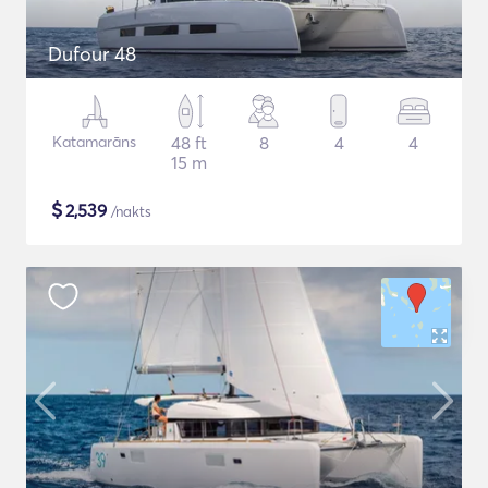
Dufour 48
Katamarāns
48 ft
8
4
4
15 m
$
2,539
/nakts