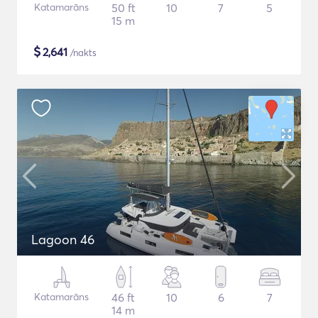
Katamarāns
50 ft
10
7
5
15 m
$
2,641
/nakts
Lagoon 46
Katamarāns
46 ft
10
6
7
14 m