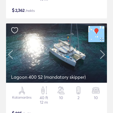
$
2,362
/nakts
Lagoon 400 S2 (mandatory skipper)
Katamarāns
40 ft
10
2
10
12 m