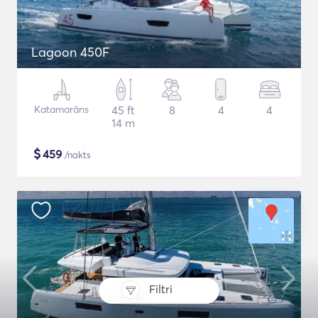
Lagoon 450F
Katamarāns
45 ft
8
4
4
14 m
$
459
/nakts
Filtri