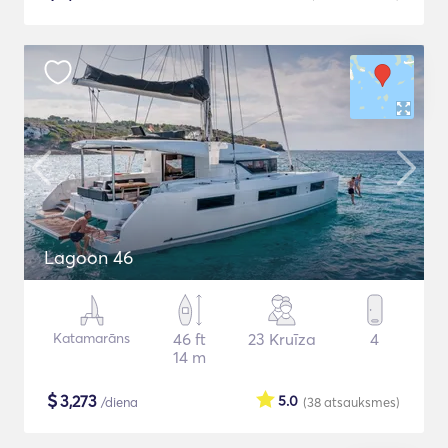
Lagoon 46
Katamarāns
46 ft
23 Kruīza
4
14 m
$
3,273
5.0
/diena
(38
atsauksmes
)