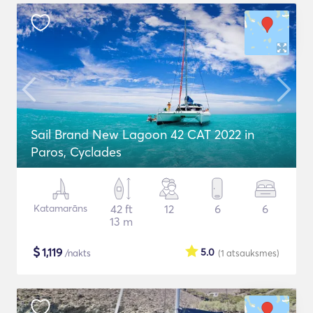
Sail Brand New Lagoon 42 CAT 2022 in
Paros, Cyclades
Katamarāns
42 ft
12
6
6
13 m
$
1,119
5.0
/nakts
(1
atsauksmes
)