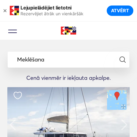
Lejupielādējiet lietotni
×
ATVĒRT
Rezervējiet ātrāk un vienkāršāk
Meklēšana
Cenā vienmēr ir iekļauta apkalpe.