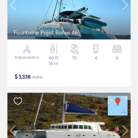
Fountaine Pajot Bahia 46
Katamarāns
46 ft
10
4
4
14 m
$
3,338
/nakts