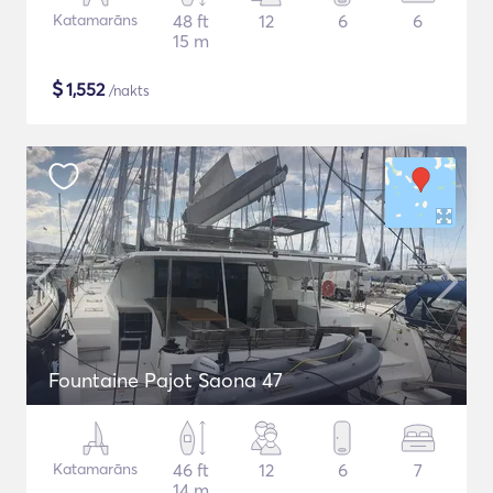
Katamarāns
48 ft
12
6
6
15 m
$
1,552
/nakts
Fountaine Pajot Saona 47
Katamarāns
46 ft
12
6
7
14 m