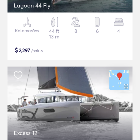
Lagoon 44 Fly
Katamarāns
44 ft
8
6
4
13 m
$
2,297
/nakts
Excess 12