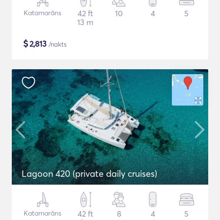
Katamarāns
42 ft
10
4
5
13 m
$
2,813
/nakts
Lagoon 420 (private daily cruises)
Katamarāns
42 ft
8
4
5