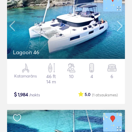
Lagoon 46
Katamarāns
46 ft
10
4
6
14 m
$
1,984
5.0
/nakts
(1
atsauksmes
)