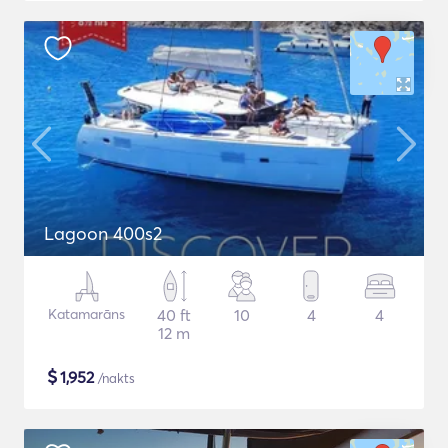
Lagoon 400s2
Katamarāns
40 ft
10
4
4
12 m
$
1,952
/nakts