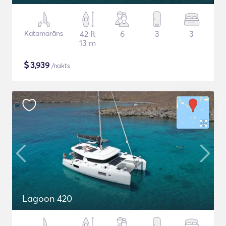
Katamarāns
42 ft
6
3
3
13 m
$
3,939
/nakts
Lagoon 420