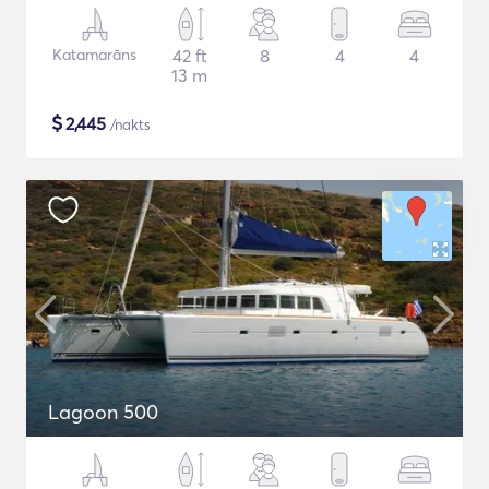
Katamarāns
42 ft
8
4
4
13 m
$
2,445
/nakts
Lagoon 500