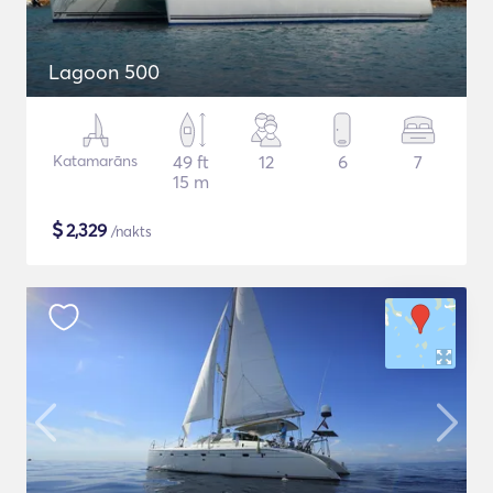
Lagoon 500
Katamarāns
49 ft
12
6
7
15 m
$
2,329
/nakts