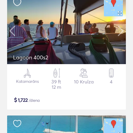
Lagoon 400s2
Katamarāns
39 ft
10 Kruīza
4
12 m
$
1,722
/diena