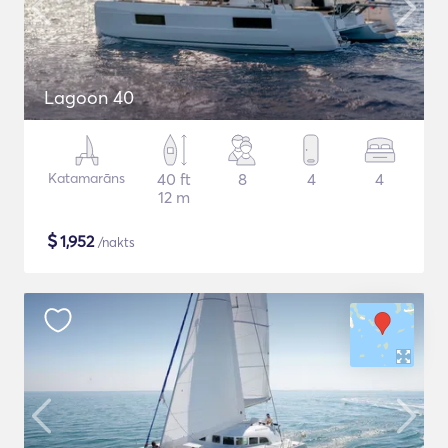
Lagoon 40
Katamarāns
40 ft
8
4
4
12 m
$
1,952
/nakts