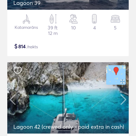
Lagoon 39
Katamarāns
39 ft
10
4
5
12 m
$
814
/nakts
Lagoon 42 (crewed only - paid extra in cash)