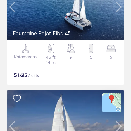
Fountaine Pajot Elba 45
Katamarāns
45 ft
9
5
5
14 m
$
1,615
/nakts