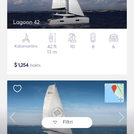
Lagoon 42
Katamarāns
42 ft
10
6
6
13 m
$
1,254
/nakts
Filtri