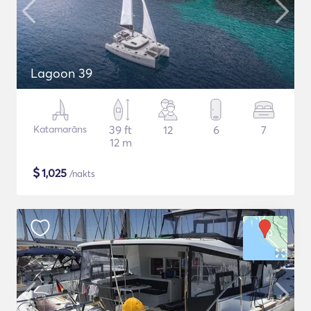
Lagoon 39
Katamarāns
39 ft
12
6
7
12 m
$
1,025
/nakts