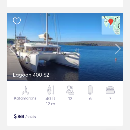
Lagoon 400 S2
Katamarāns
40 ft
12
6
7
12 m
$
861
/nakts