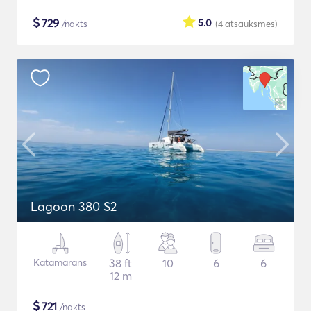
$
729
5.0
/nakts
(4
atsauksmes
)
Lagoon 380 S2
Katamarāns
38 ft
10
6
6
12 m
$
721
/nakts