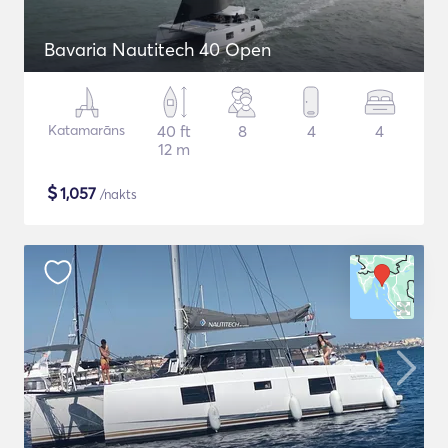
Bavaria Nautitech 40 Open
Katamarāns
40 ft
8
4
4
12 m
$
1,057
/nakts