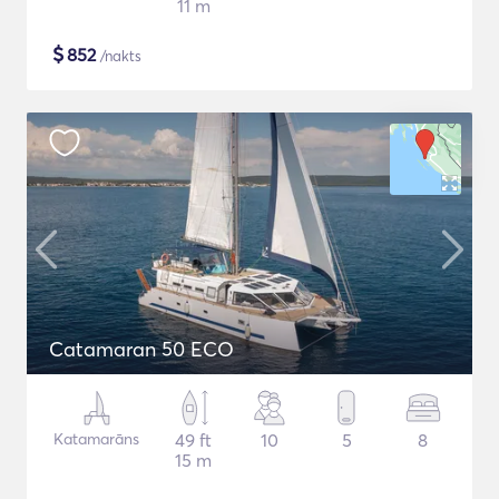
11 m
$
852
/nakts
Catamaran 50 ECO
Katamarāns
49 ft
10
5
8
15 m