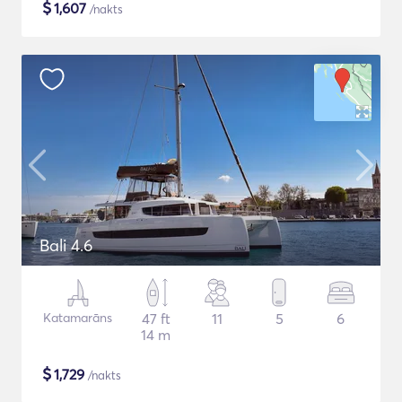
$
1,607
/nakts
Bali 4.6
Katamarāns
47 ft
11
5
6
14 m
$
1,729
/nakts