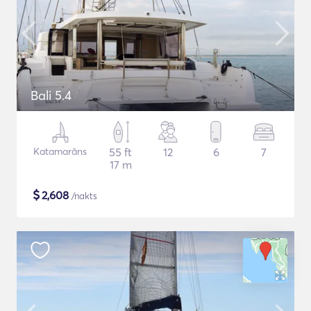
Bali 5.4
Katamarāns
55 ft
12
6
7
17 m
$
2,608
/nakts