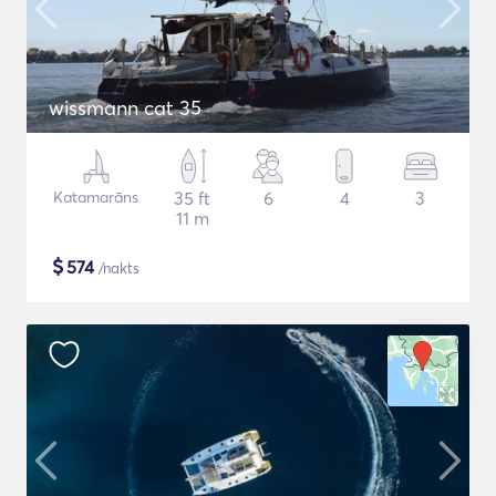
wissmann cat 35
Katamarāns
35 ft
6
4
3
11 m
$
574
/nakts