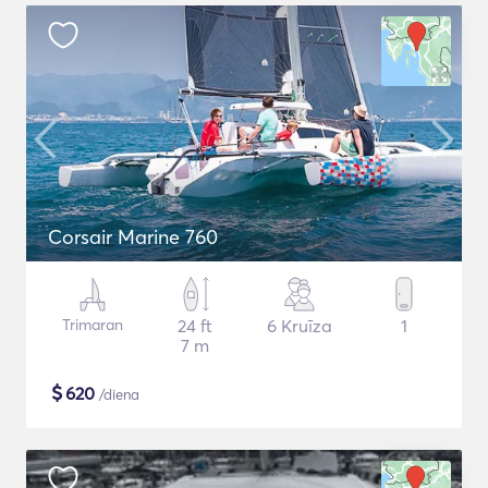
Corsair Marine 760
Trimaran
24 ft
6 Kruīza
1
7 m
$
620
/diena