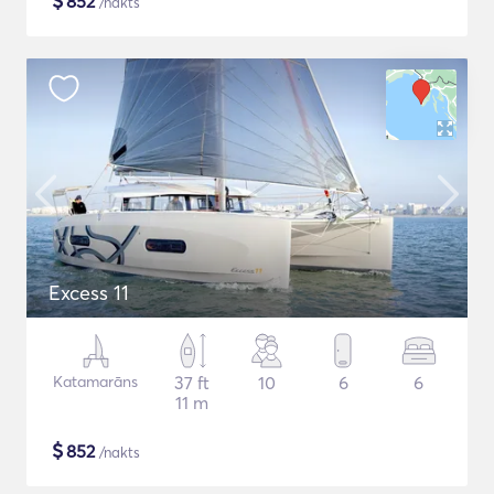
$
852
/nakts
Excess 11
Katamarāns
37 ft
10
6
6
11 m
$
852
/nakts