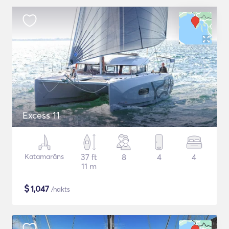
Excess 11
Katamarāns
37 ft
8
4
4
11 m
$
1,047
/nakts