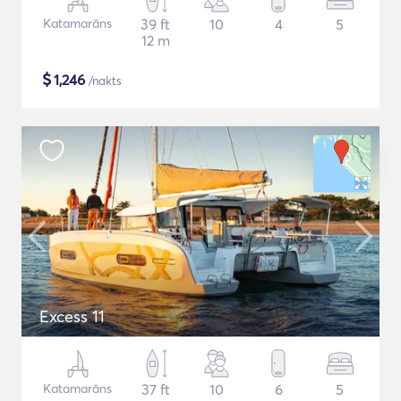
Katamarāns
39 ft
10
4
5
12 m
$
1,246
/nakts
Excess 11
Katamarāns
37 ft
10
6
5