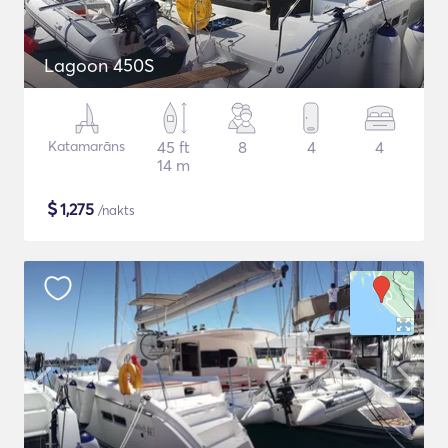
Lagoon 450S
Katamarāns
45 ft
8
4
4
14 m
$
1,275
/nakts