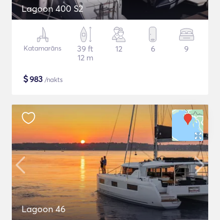
Lagoon 400 S2
Katamarāns
39 ft
12
6
9
12 m
$
983
/nakts
Lagoon 46