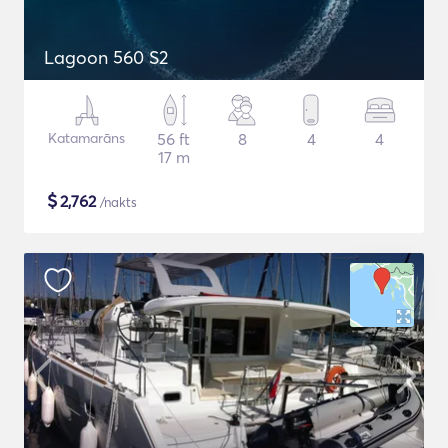
Lagoon 560 S2
Katamarāns
56 ft
8
4
4
17 m
$
2,762
/nakts