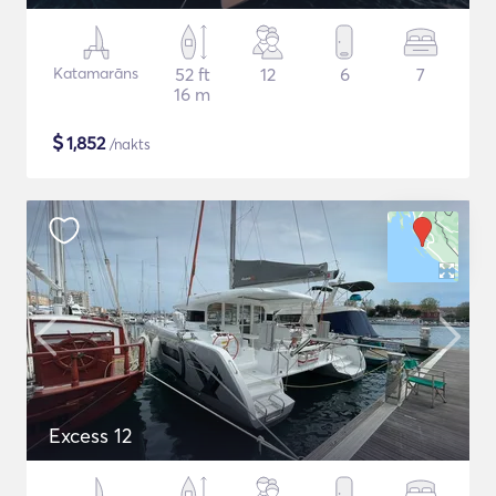
Katamarāns
52 ft
12
6
7
16 m
$
1,852
/nakts
Excess 12