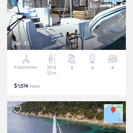
Bali 4.1
Katamarāns
39 ft
8
4
4
12 m
$
1,574
/nakts