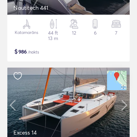
Nautitech 441
Katamarāns
44 ft
12
6
7
13 m
$
986
/nakts
Excess 14