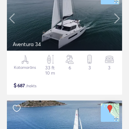
Aventura 34
Katamarāns
33 ft
6
3
3
10 m
$
687
/nakts