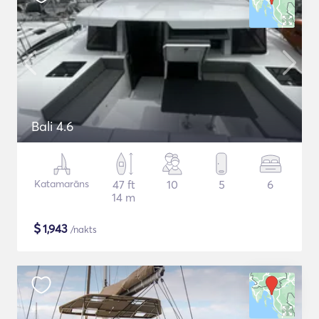
Bali 4.6
Katamarāns
47 ft
10
5
6
14 m
$
1,943
/nakts