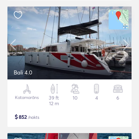
Bali 4.0
Katamarāns
39 ft
10
4
6
12 m
$
852
/nakts