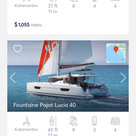
Katamarāns
37 ft
8
4
4
11 m
$
1,055
/nakts
Fountaine Pajot Lucia 40
Katamarāns
40 ft
8
3
4
12 m