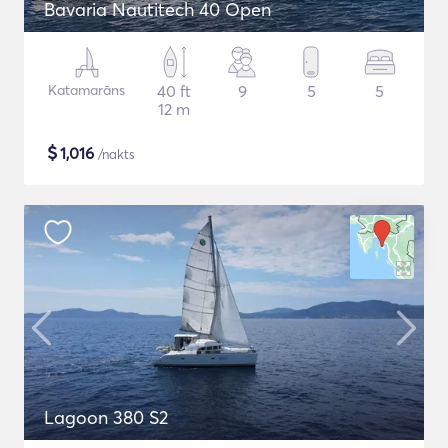
Bavaria Nautitech 40 Open
Katamarāns
40 ft
9
5
5
12 m
$
1,016
/nakts
Lagoon 380 S2