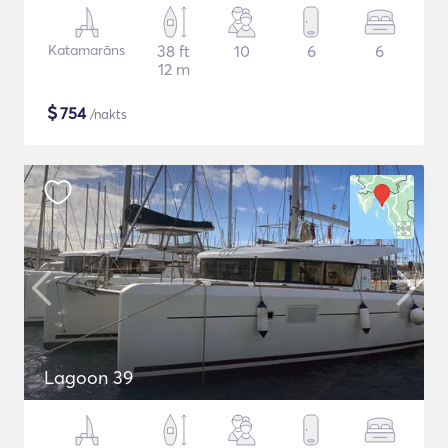
Katamarāns
38 ft
10
6
6
12 m
$
754
/nakts
Lagoon 39