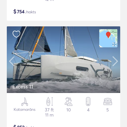
$
754
/nakts
Excess 11
Katamarāns
37 ft
10
4
5
11 m