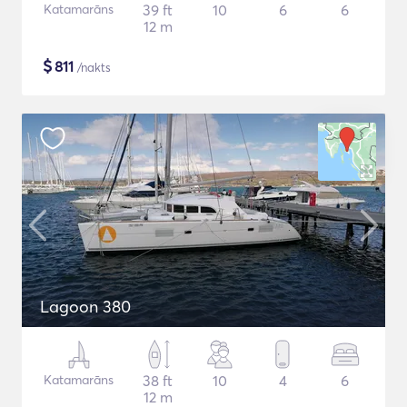
Katamarāns
39 ft
10
6
6
12 m
$
811
/nakts
Lagoon 380
Katamarāns
38 ft
10
4
6
12 m