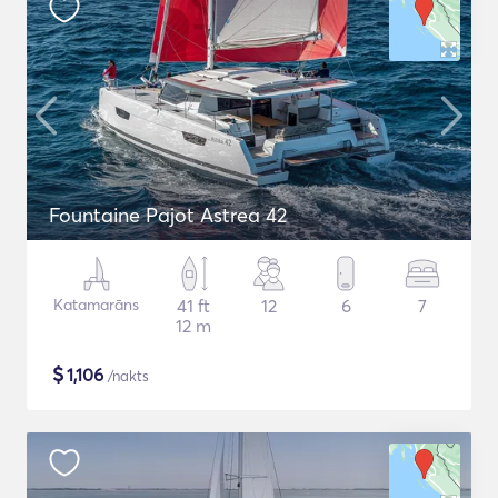
Fountaine Pajot Astrea 42
Katamarāns
41 ft
12
6
7
12 m
$
1,106
/nakts