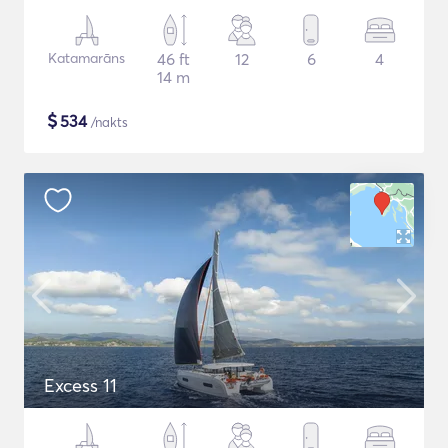
Katamarāns
46 ft
12
6
4
14 m
$
534
/nakts
Excess 11