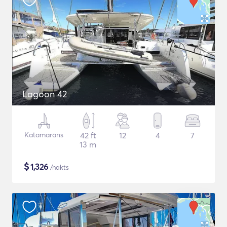
Lagoon 42
Katamarāns
42 ft
12
4
7
13 m
$
1,326
/nakts