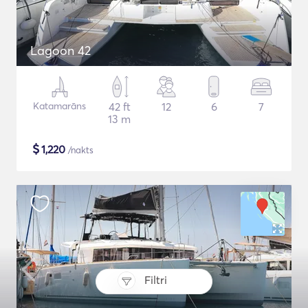
Lagoon 42
Katamarāns
42 ft
12
6
7
13 m
$
1,220
/nakts
Filtri