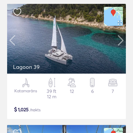
Lagoon 39
Katamarāns
39 ft
12
6
7
12 m
$
1,025
/nakts