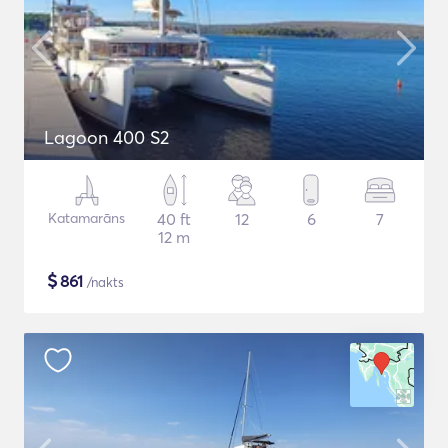
Lagoon 400 S2
Katamarāns
40 ft
12
6
7
12 m
$
861
/nakts