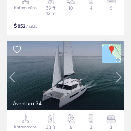
Katamarāns
39 ft
10
4
6
12 m
$
852
/nakts
Aventura 34
Katamarāns
33 ft
6
3
3