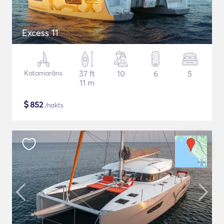
Excess 11
Katamarāns
37 ft
10
6
5
11 m
$
852
/nakts