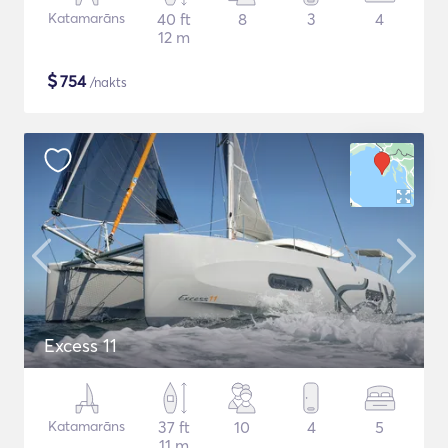
Katamarāns
40 ft
8
3
4
12 m
$
754
/nakts
Excess 11
Katamarāns
37 ft
10
4
5
11 m