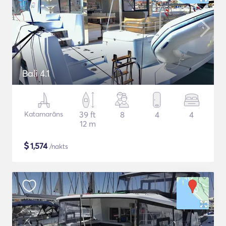
Bali 4.1
Katamarāns
39 ft
8
4
4
12 m
$
1,574
/nakts