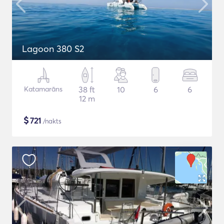
Lagoon 380 S2
Katamarāns
38 ft
10
6
6
12 m
$
721
/nakts