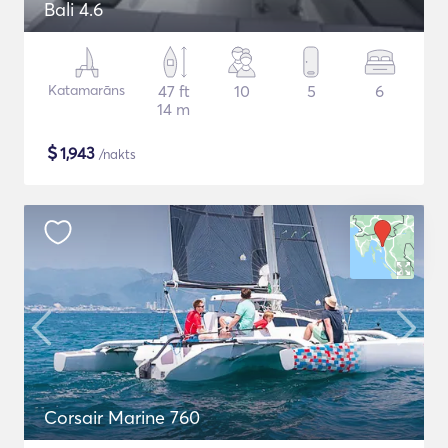
Bali 4.6
Katamarāns
47 ft
10
5
6
14 m
$
1,943
/nakts
Corsair Marine 760