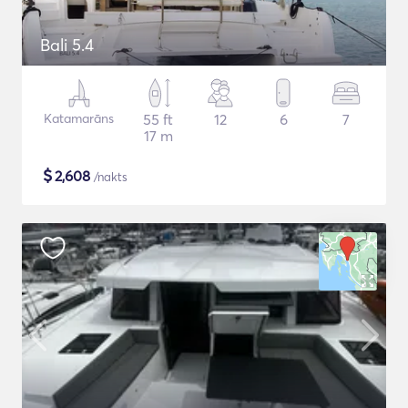
Bali 5.4
Katamarāns
55 ft
12
6
7
17 m
$
2,608
/nakts