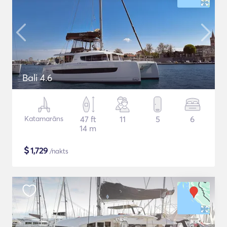
Bali 4.6
Katamarāns
47 ft
11
5
6
14 m
$
1,729
/nakts