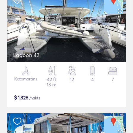
Lagoon 42
Katamarāns
42 ft
12
4
7
13 m
$
1,326
/nakts