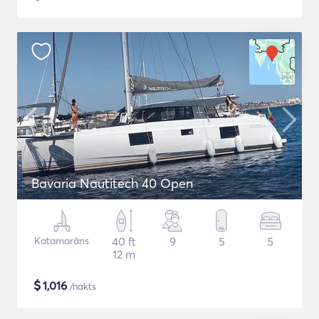
Bavaria Nautitech 40 Open
Katamarāns
40 ft
9
5
5
12 m
$
1,016
/nakts