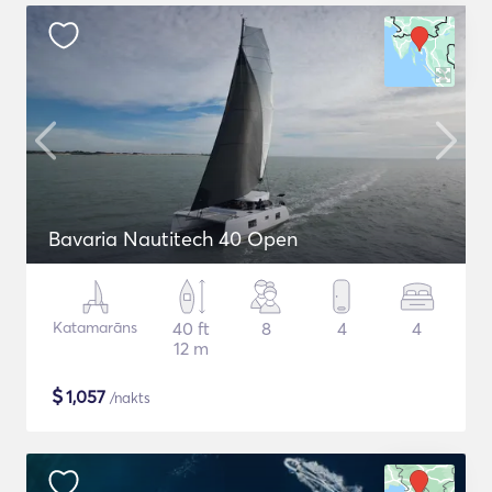
Bavaria Nautitech 40 Open
Katamarāns
40 ft
8
4
4
12 m
$
1,057
/nakts