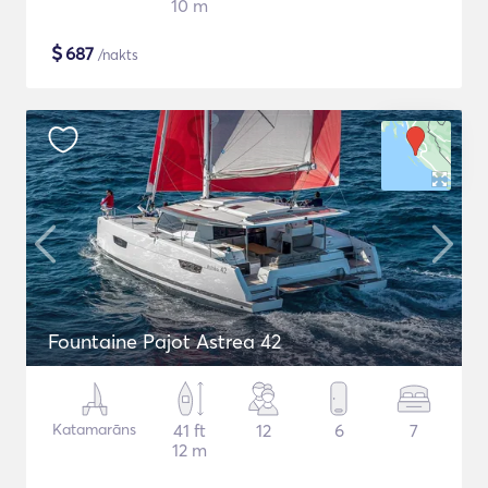
10 m
$
687
/nakts
Fountaine Pajot Astrea 42
Katamarāns
41 ft
12
6
7
12 m