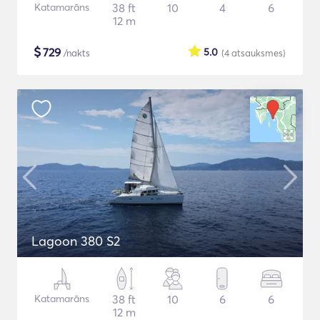
Katamarāns
38 ft
10
4
6
12 m
$
729
5.0
/nakts
(4
atsauksmes
)
Lagoon 380 S2
Katamarāns
38 ft
10
6
6
12 m