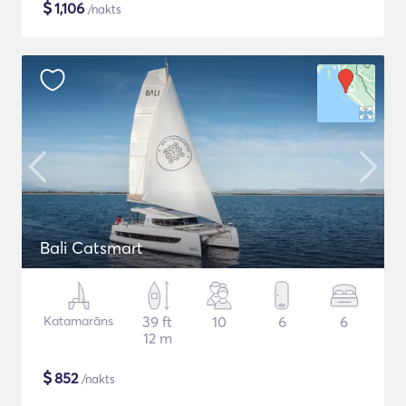
$
1,106
/nakts
Bali Catsmart
Katamarāns
39 ft
10
6
6
12 m
$
852
/nakts