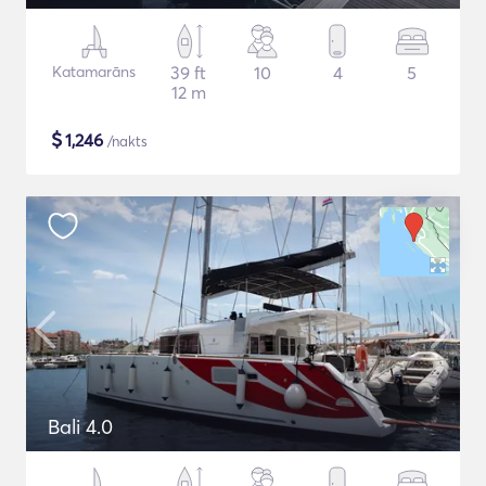
Katamarāns
39 ft
10
4
5
12 m
$
1,246
/nakts
Bali 4.0