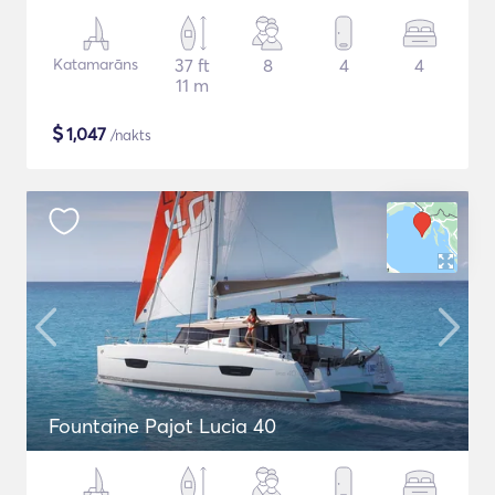
Katamarāns
37 ft
8
4
4
11 m
$
1,047
/nakts
Fountaine Pajot Lucia 40