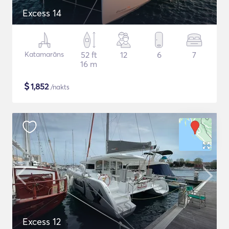
Excess 14
Katamarāns
52 ft
12
6
7
16 m
$
1,852
/nakts
Excess 12