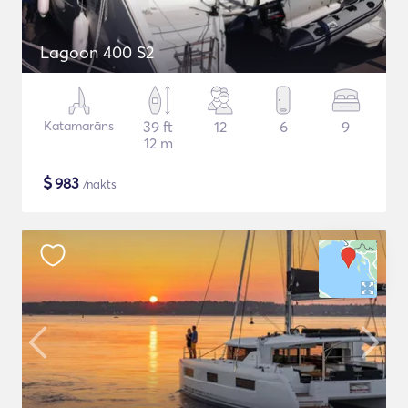
Lagoon 400 S2
Katamarāns
39 ft
12
6
9
12 m
$
983
/nakts