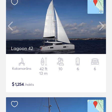
Lagoon 42
Katamarāns
42 ft
10
6
6
13 m
$
1,254
/nakts