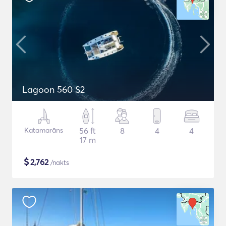
Lagoon 560 S2
Katamarāns
56 ft
8
4
4
17 m
$
2,762
/nakts