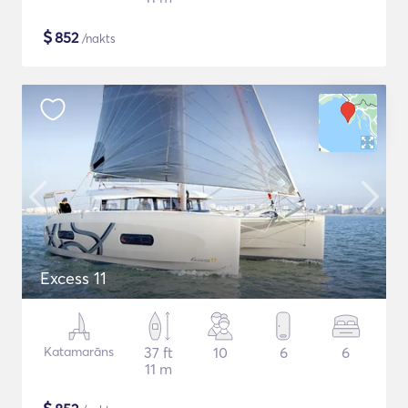
$
852
/nakts
Excess 11
Katamarāns
37 ft
10
6
6
11 m