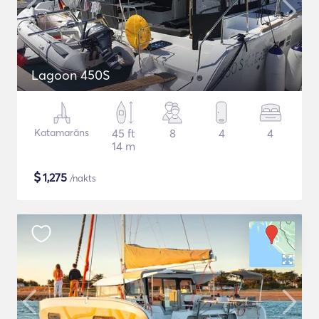
Lagoon 450S
Katamarāns
45 ft
8
4
4
14 m
$
1,275
/nakts