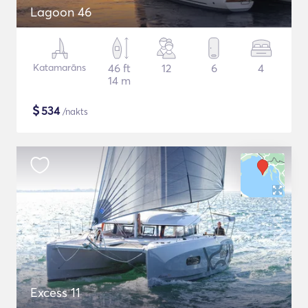
Lagoon 46
Katamarāns
46 ft
12
6
4
14 m
$
534
/nakts
Excess 11