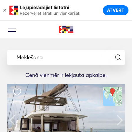
Lejupielādējiet lietotni
×
ATVĒRT
Rezervējiet ātrāk un vienkāršāk
Meklēšana
Cenā vienmēr ir iekļauta apkalpe.