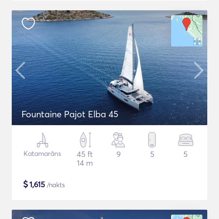
Fountaine Pajot Elba 45
Katamarāns
45 ft
9
5
5
14 m
$
1,615
/nakts