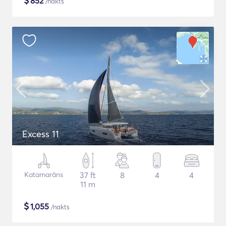
$
852
/nakts
Excess 11
Katamarāns
37 ft
8
4
4
11 m
$
1,055
/nakts