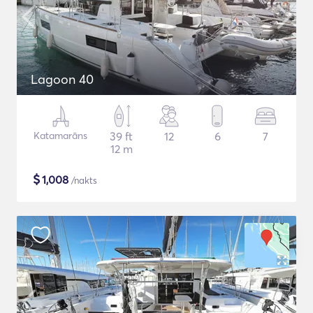
Lagoon 40
Katamarāns
39 ft
12
6
7
12 m
$
1,008
/nakts