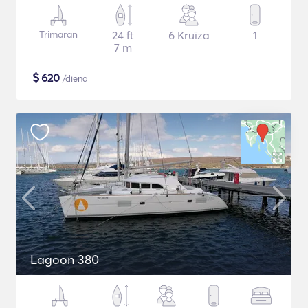
Trimaran
24 ft
6 Kruīza
1
7 m
$
620
/diena
Lagoon 380