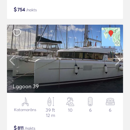
$
754
/nakts
Lagoon 39
Katamarāns
39 ft
10
6
6
12 m
$
811
/nakts