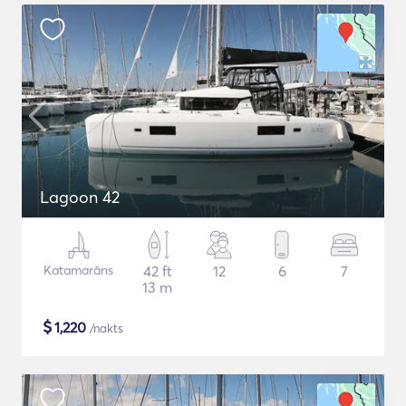
Lagoon 42
Katamarāns
42 ft
12
6
7
13 m
$
1,220
/nakts