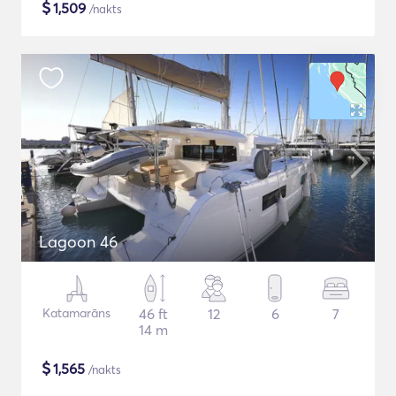
$
1,509
/nakts
Lagoon 46
Katamarāns
46 ft
12
6
7
14 m
$
1,565
/nakts