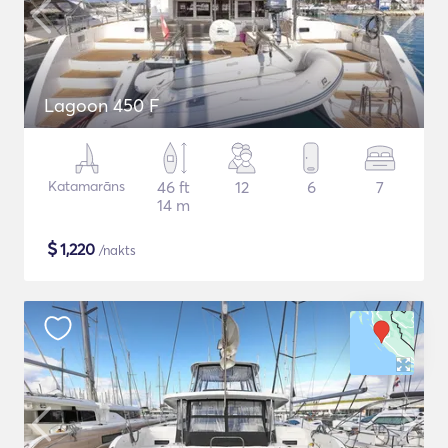
Lagoon 450 F
Katamarāns
46 ft
12
6
7
14 m
$
1,220
/nakts