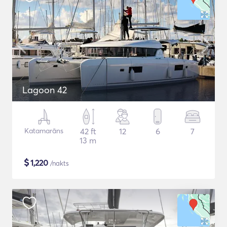
Lagoon 42
Katamarāns
42 ft
12
6
7
13 m
$
1,220
/nakts