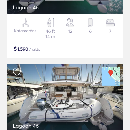
Lagoon 46
Katamarāns
46 ft
12
6
7
14 m
$
1,590
/nakts
Lagoon 46