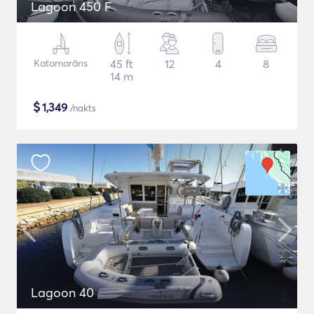
Lagoon 450 F
Katamarāns
45 ft
12
4
8
14 m
$
1,349
/nakts
Lagoon 40