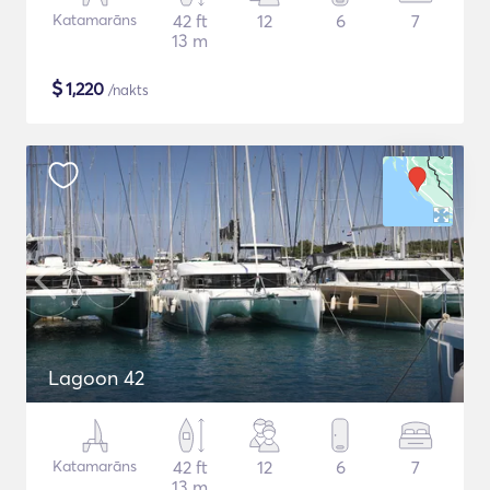
Katamarāns
42 ft
12
6
7
13 m
$
1,220
/nakts
Lagoon 42
Katamarāns
42 ft
12
6
7
13 m