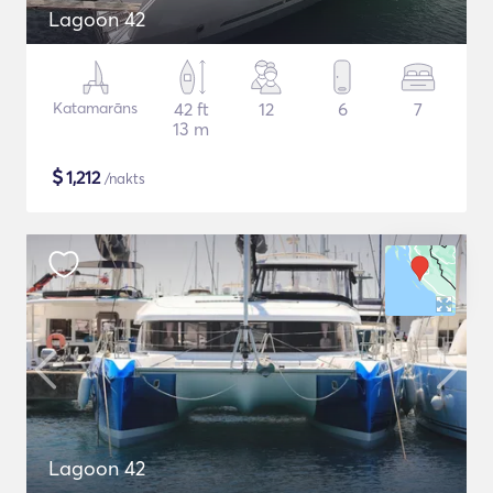
Lagoon 42
Katamarāns
42 ft
12
6
7
13 m
$
1,212
/nakts
Lagoon 42