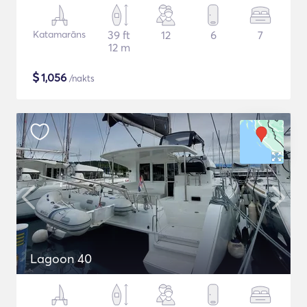
Katamarāns
39 ft
12
6
7
12 m
$
1,056
/nakts
Lagoon 40