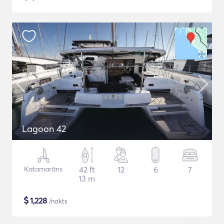
Lagoon 42
Katamarāns
42 ft
12
6
7
13 m
$
1,228
/nakts