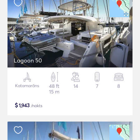
Lagoon 50
Katamarāns
48 ft
14
7
8
15 m
$
1,943
/nakts