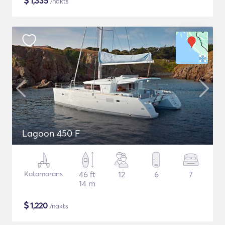
$
1,335
/nakts
Lagoon 450 F
Katamarāns
46 ft
12
6
7
14 m
$
1,220
/nakts