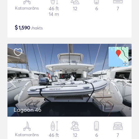
Katamarāns
46 ft
12
6
7
14 m
$
1,590
/nakts
Lagoon 46
Katamarāns
46 ft
12
6
7