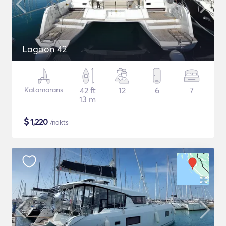
Lagoon 42
Katamarāns
42 ft
12
6
7
13 m
$
1,220
/nakts