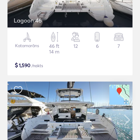
Lagoon 46
Katamarāns
46 ft
12
6
7
14 m
$
1,590
/nakts