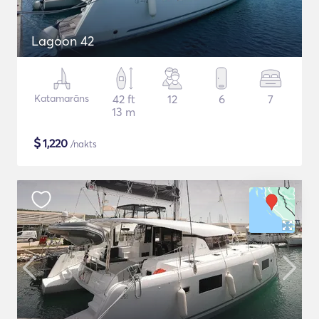
Lagoon 42
Katamarāns
42 ft
12
6
7
13 m
$
1,220
/nakts