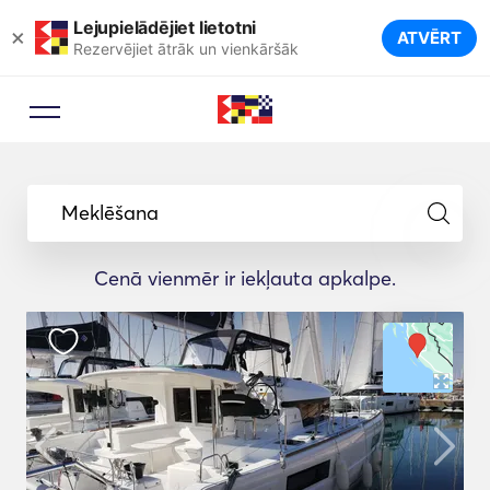
Lejupielādējiet lietotni
×
ATVĒRT
Rezervējiet ātrāk un vienkāršāk
Meklēšana
Cenā vienmēr ir iekļauta apkalpe.