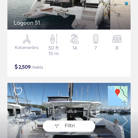
Lagoon 51
Katamarāns
50 ft
14
7
8
15 m
$
2,509
/nakts
Filtri