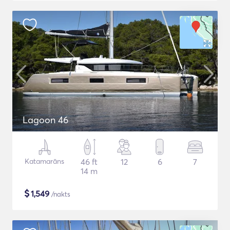
Lagoon 46
Katamarāns
46 ft
12
6
7
14 m
$
1,549
/nakts