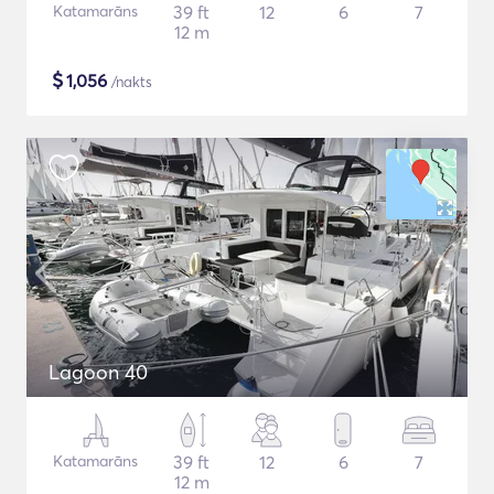
Katamarāns
39 ft
12
6
7
12 m
$
1,056
/nakts
Lagoon 40
Katamarāns
39 ft
12
6
7
12 m