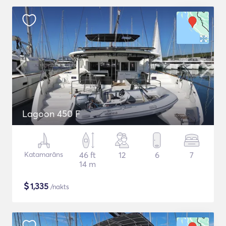
Lagoon 450 F
Katamarāns
46 ft
12
6
7
14 m
$
1,335
/nakts