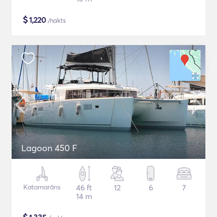
$
1,220
/nakts
Lagoon 450 F
Katamarāns
46 ft
12
6
7
14 m