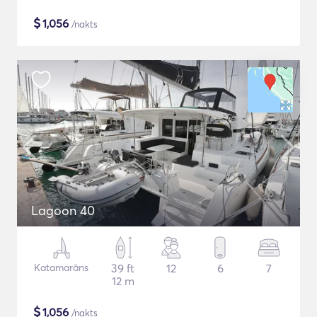
$
1,056
/nakts
Lagoon 40
Katamarāns
39 ft
12
6
7
12 m
$
1,056
/nakts