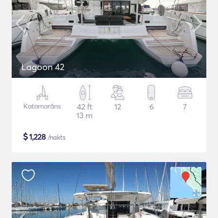
Lagoon 42
Katamarāns
42 ft
12
6
7
13 m
$
1,228
/nakts