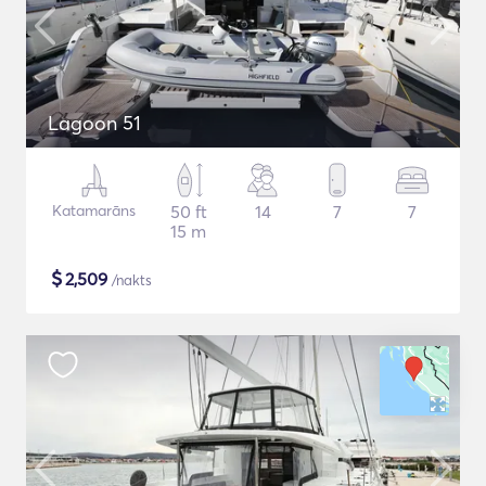
Lagoon 51
Katamarāns
50 ft
14
7
7
15 m
$
2,509
/nakts