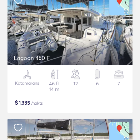
Lagoon 450 F
Katamarāns
46 ft
12
6
7
14 m
$
1,335
/nakts