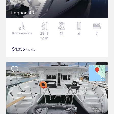
Lagoon 40
Katamarāns
39 ft
12
6
7
12 m
$
1,056
/nakts