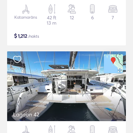
Katamarāns
42 ft
12
6
7
13 m
$
1,212
/nakts
Lagoon 42