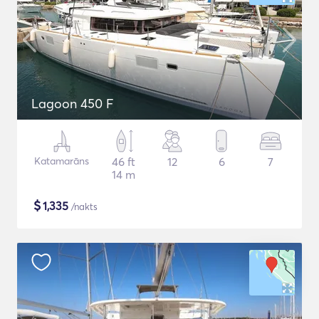
Lagoon 450 F
Katamarāns
46 ft
12
6
7
14 m
$
1,335
/nakts