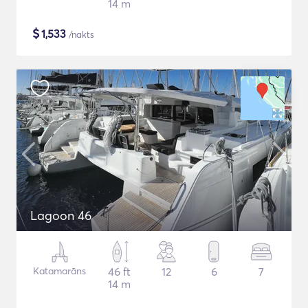
14 m
$
1,533
/nakts
Lagoon 46
Katamarāns
46 ft
12
6
7
14 m