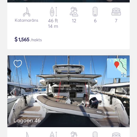
Katamarāns
46 ft
12
6
7
14 m
$
1,565
/nakts
Lagoon 46