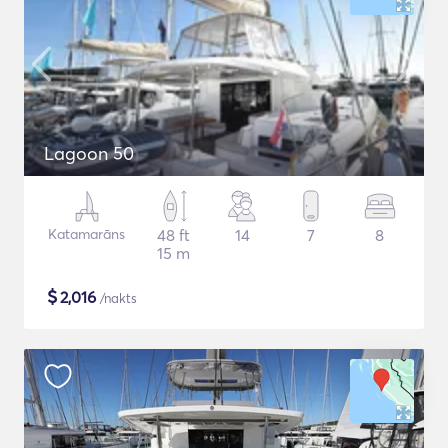
Lagoon 50
Katamarāns
48 ft
14
7
8
15 m
$
2,016
/nakts