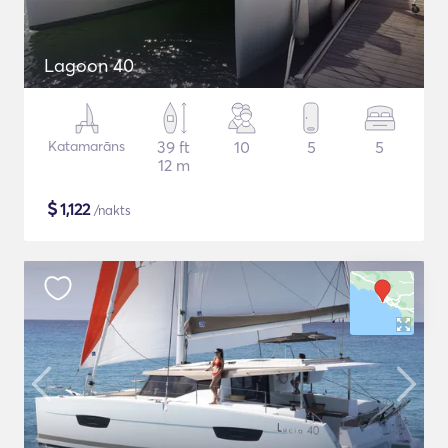
Lagoon 40
Katamarāns
39 ft
10
5
5
12 m
$
1,122
/nakts