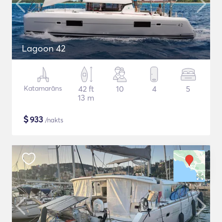
Lagoon 42
Katamarāns
42 ft
10
4
5
13 m
$
933
/nakts