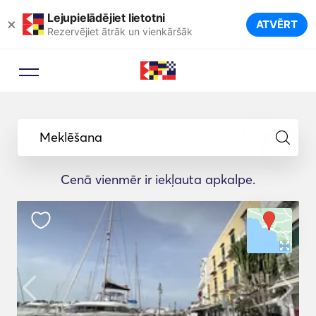
Lejupielādējiet lietotni
×
ATVĒRT
Rezervējiet ātrāk un vienkāršāk
Meklēšana
Cenā vienmēr ir iekļauta apkalpe.