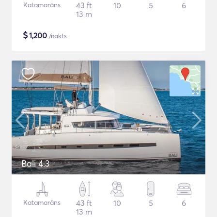
Katamarāns
43 ft
10
5
6
13 m
$
1,200
/nakts
Bali 4.3
Katamarāns
43 ft
10
5
6
13 m