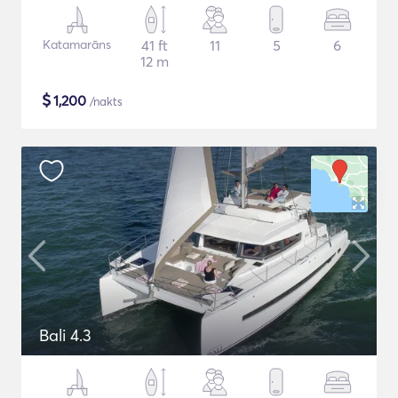
Katamarāns
41 ft
11
5
6
12 m
$
1,200
/nakts
Bali 4.3