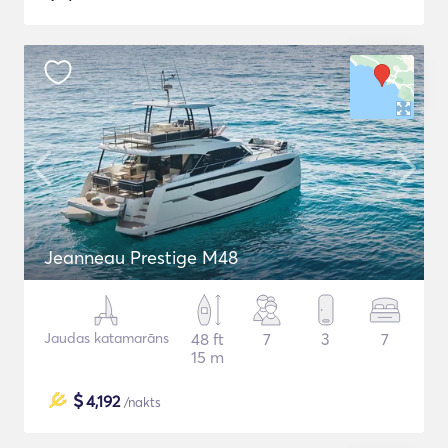
Jeanneau Prestige M48
Jaudas katamarāns
48 ft
7
3
7
15 m
$
4,192
/nakts