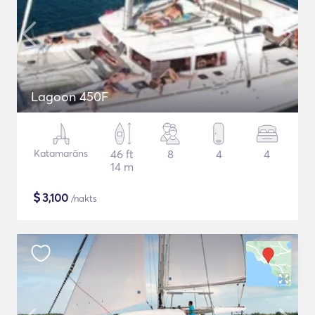
Lagoon 450F
Katamarāns
46 ft
8
4
4
14 m
$
3,100
/nakts