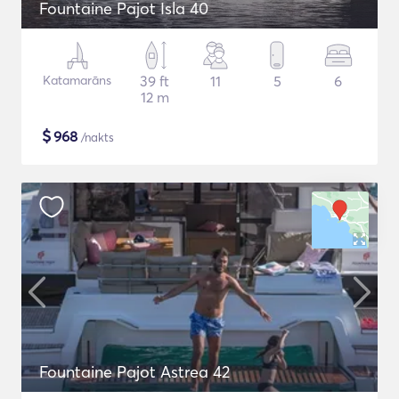
Fountaine Pajot Isla 40
Katamarāns
39 ft
11
5
6
12 m
$
968
/nakts
Fountaine Pajot Astrea 42