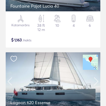
Fountaine Pajot Lucia 40
Katamarāns
38 ft
10
4
6
12 m
$
1,163
/nakts
Lagoon 620 Essense