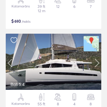
Katamarāns
39 ft
12
6
7
12 m
$
693
/nakts
Bali 5.4
Katamarāns
55 ft
8
4
8