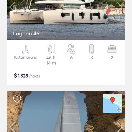
Lagoon 46
Katamarāns
46 ft
6
3
2
14 m
$
1,328
/nakts