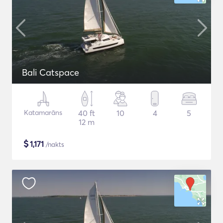
Bali Catspace
Katamarāns
40 ft
10
4
5
12 m
$
1,171
/nakts