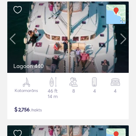
Lagoon 440
Katamarāns
46 ft
8
4
4
14 m
$
2,756
/nakts