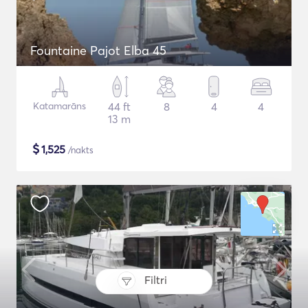
Fountaine Pajot Elba 45
Katamarāns
44 ft
8
4
4
13 m
$
1,525
/nakts
Filtri