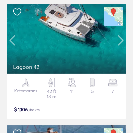
Lagoon 42
Katamarāns
42 ft
11
5
7
13 m
$
1,106
/nakts