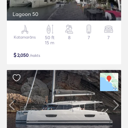
Lagoon 50
Katamarāns
50 ft
8
7
7
15 m
$
2,050
/nakts