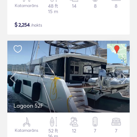
Katamarāns
48 ft
14
8
8
15 m
$
2,254
/nakts
Lagoon 52F
Katamarāns
52 ft
12
7
7
16 m