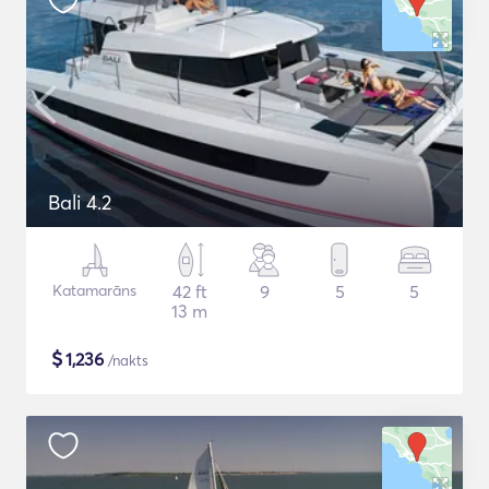
Bali 4.2
Katamarāns
42 ft
9
5
5
13 m
$
1,236
/nakts