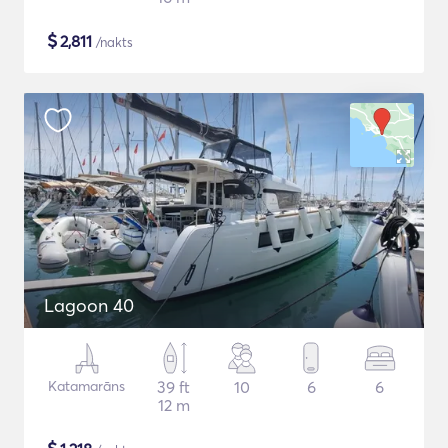
$
2,811
/nakts
Lagoon 40
Katamarāns
39 ft
10
6
6
12 m