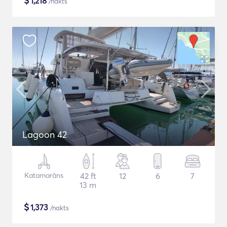
$
1,218
/nakts
Lagoon 42
Katamarāns
42 ft
12
6
7
13 m
$
1,373
/nakts