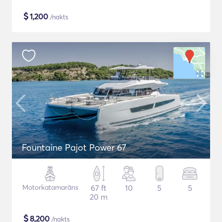
$
1,200
/nakts
Fountaine Pajot Power 67
Motorkatamarāns
67 ft
10
5
5
20 m
$
8,200
/nakts