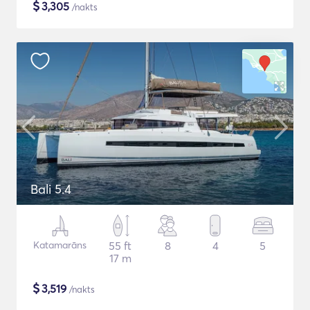
$
3,305
/nakts
Bali 5.4
Katamarāns
55 ft
8
4
5
17 m
$
3,519
/nakts