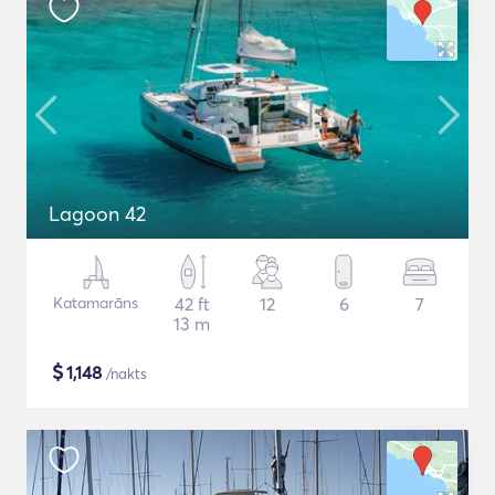
Lagoon 42
Katamarāns
42 ft
12
6
7
13 m
$
1,148
/nakts