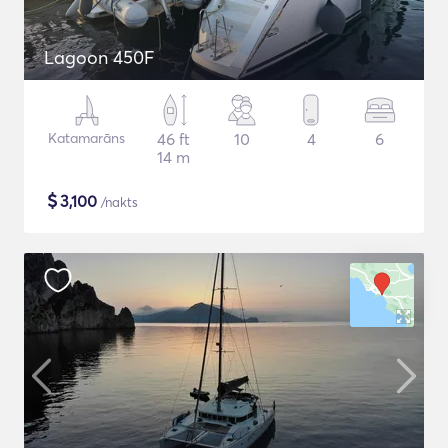
Lagoon 450F
Katamarāns
46 ft
10
4
6
14 m
$
3,100
/nakts