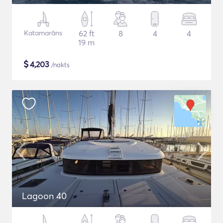
Katamarāns
62 ft
8
4
4
19 m
$
4,203
/nakts
Lagoon 40