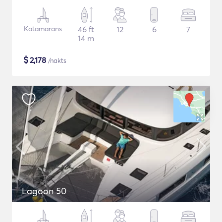
Katamarāns
46 ft
12
6
7
14 m
$
2,178
/nakts
Lagoon 50