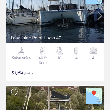
Fountaine Pajot Lucia 40
Katamarāns
40 ft
10
4
4
12 m
$
1,254
/nakts