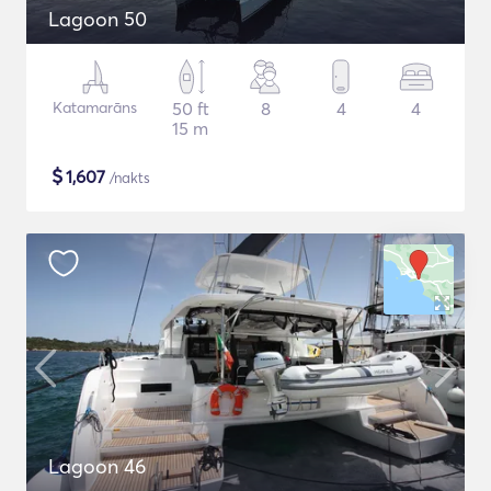
Lagoon 50
Katamarāns
50 ft
8
4
4
15 m
$
1,607
/nakts
Lagoon 46