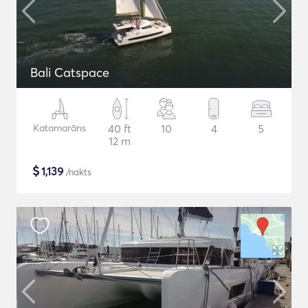
Bali Catspace
Katamarāns
40 ft
10
4
5
12 m
$
1,139
/nakts