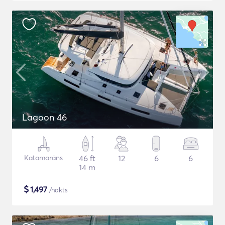
Lagoon 46
Katamarāns
46 ft
12
6
6
14 m
$
1,497
/nakts