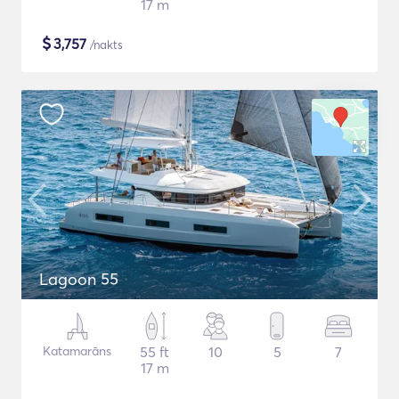
17 m
$
3,757
/nakts
Lagoon 55
Katamarāns
55 ft
10
5
7
17 m