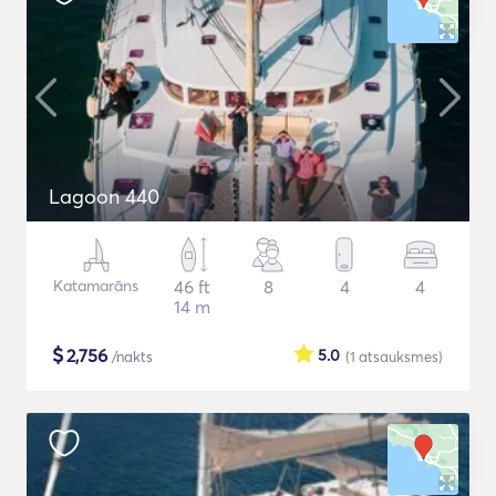
Lagoon 440
Katamarāns
46 ft
8
4
4
14 m
$
2,756
5.0
/nakts
(1
atsauksmes
)