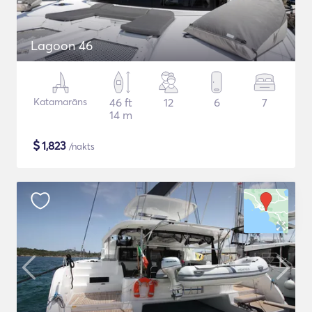
Lagoon 46
Katamarāns
46 ft
12
6
7
14 m
$
1,823
/nakts