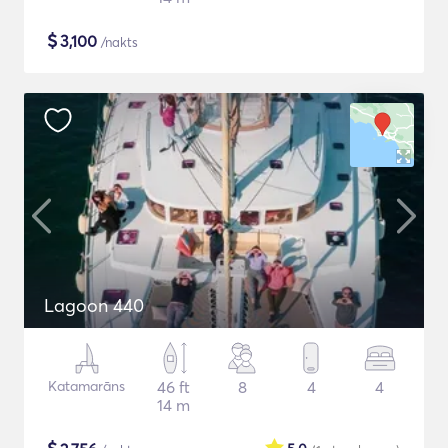
$
3,100
/nakts
Lagoon 440
Katamarāns
46 ft
8
4
4
14 m