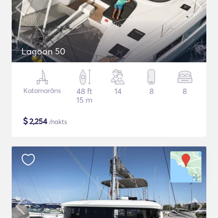
Lagoon 50
Katamarāns
48 ft
14
8
8
15 m
$
2,254
/nakts