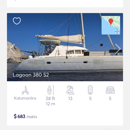
Lagoon 380 S2
Katamarāns
38 ft
13
5
5
12 m
$
683
/nakts