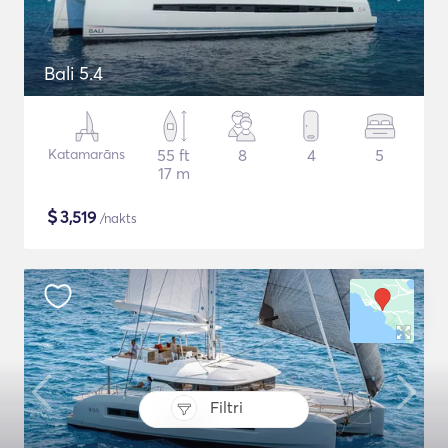
Bali 5.4
Katamarāns
55 ft
8
4
5
17 m
$
3,519
/nakts
Filtri