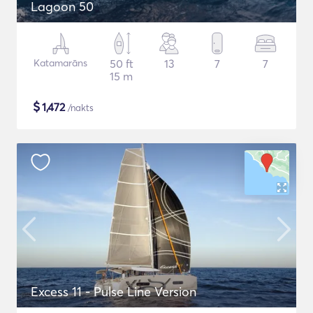
Lagoon 50
Katamarāns
50 ft
13
7
7
15 m
$
1,472
/nakts
Excess 11 - Pulse Line Version