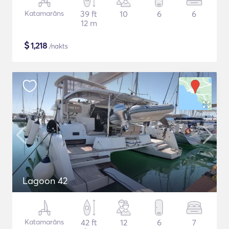
Katamarāns
39 ft
10
6
6
12 m
$
1,218
/nakts
Lagoon 42
Katamarāns
42 ft
12
6
7