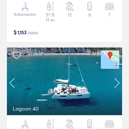
Katamarāns
37 ft
12
6
7
11 m
$
1,153
/nakts
Lagoon 40