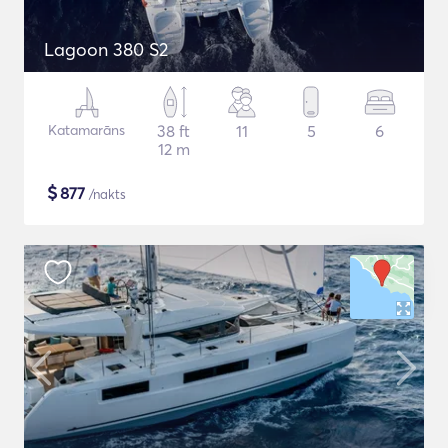
Lagoon 380 S2
Katamarāns
38 ft
11
5
6
12 m
$
877
/nakts