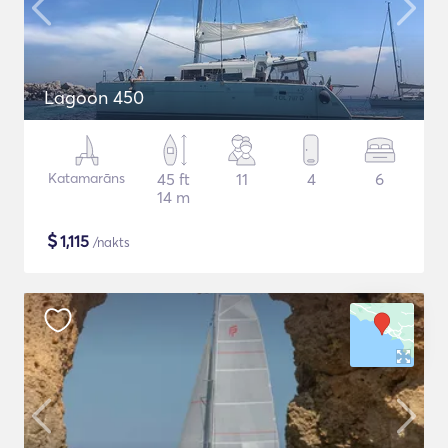
Lagoon 450
Katamarāns
45 ft
11
4
6
14 m
$
1,115
/nakts