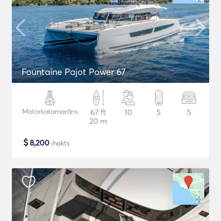
Fountaine Pajot Power 67
Motorkatamarāns
67 ft
10
5
5
20 m
$
8,200
/nakts