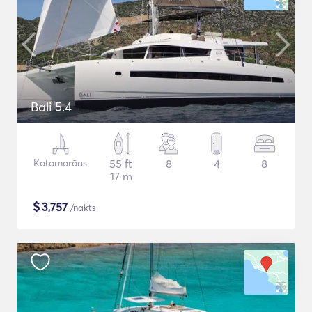
Bali 5.4
Katamarāns
55 ft
8
4
8
17 m
$
3,757
/nakts