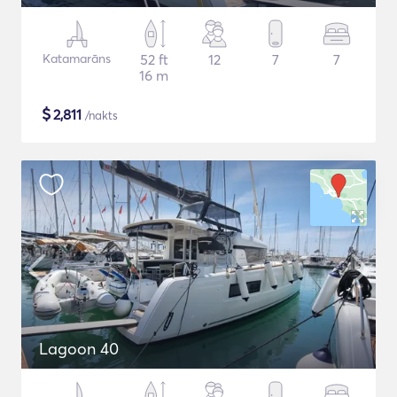
Katamarāns
52 ft
12
7
7
16 m
$
2,811
/nakts
Lagoon 40