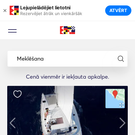
Lejupielādējiet lietotni
×
ATVĒRT
Rezervējiet ātrāk un vienkāršāk
Meklēšana
Cenā vienmēr ir iekļauta apkalpe.