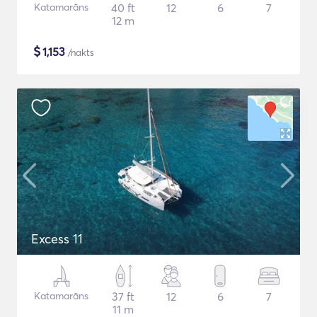
Katamarāns
40 ft
12
6
7
12 m
$
1,153
/nakts
Excess 11
Katamarāns
37 ft
12
6
7
11 m