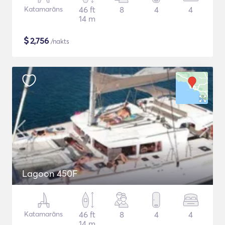
Katamarāns
46 ft
8
4
4
14 m
$
2,756
/nakts
Lagoon 450F
Katamarāns
46 ft
8
4
4
14 m