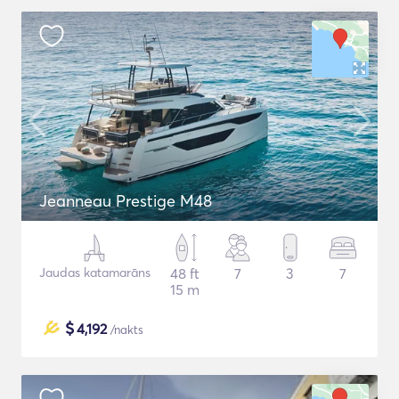
Jeanneau Prestige M48
Jaudas katamarāns
48 ft
7
3
7
15 m
$
4,192
/nakts