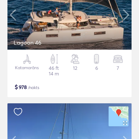
Lagoon 46
Katamarāns
46 ft
12
6
7
14 m
$
978
/nakts