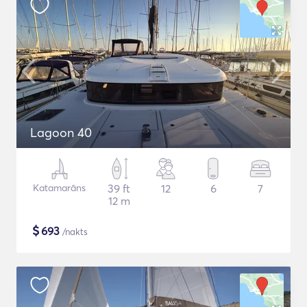
Lagoon 40
Katamarāns
39 ft
12
6
7
12 m
$
693
/nakts