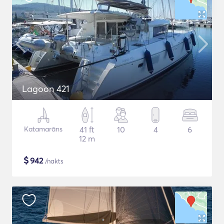
Lagoon 421
Katamarāns
41 ft
10
4
6
12 m
$
942
/nakts