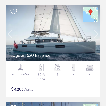
Lagoon 620 Essense
Katamarāns
62 ft
8
4
4
19 m
$
4,203
/nakts