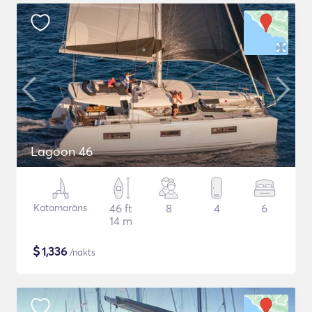
Lagoon 46
Katamarāns
46 ft
8
4
6
14 m
$
1,336
/nakts