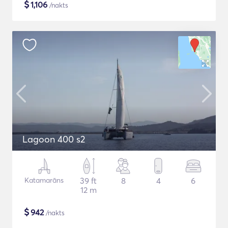
$
1,106
/nakts
Lagoon 400 s2
Katamarāns
39 ft
8
4
6
12 m
$
942
/nakts