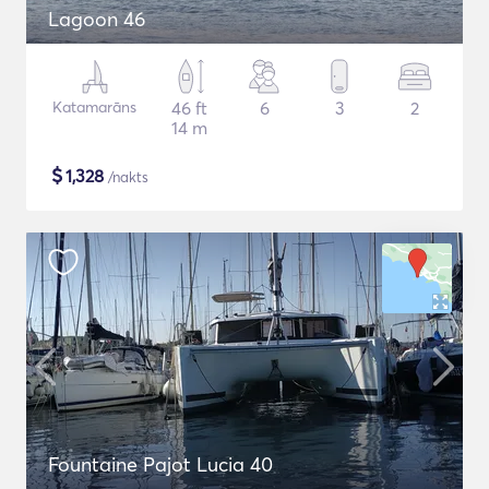
Lagoon 46
Katamarāns
46 ft
6
3
2
14 m
$
1,328
/nakts
Fountaine Pajot Lucia 40