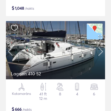
$
1,048
/nakts
Lagoon 410 S2
Katamarāns
41 ft
8
4
6
12 m
$
666
/nakts