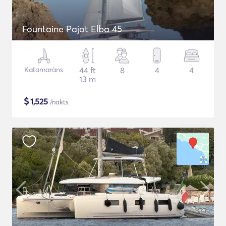
Fountaine Pajot Elba 45
Katamarāns
44 ft
8
4
4
13 m
$
1,525
/nakts