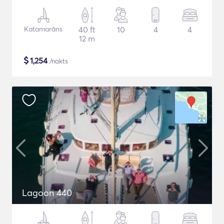
Katamarāns
40 ft
10
4
4
12 m
$
1,254
/nakts
Lagoon 440