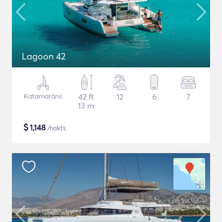
Lagoon 42
Katamarāns
42 ft
12
6
7
13 m
$
1,148
/nakts