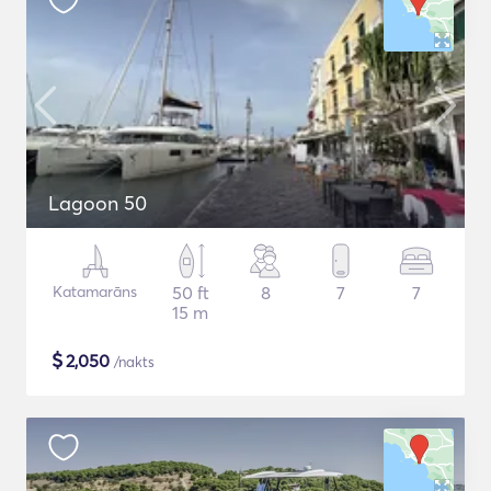
Lagoon 50
Katamarāns
50 ft
8
7
7
15 m
$
2,050
/nakts