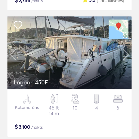
$
2,756
5.0
/nakts
(1
atsauksmes
)
Lagoon 450F
Katamarāns
46 ft
10
4
6
14 m
$
3,100
/nakts