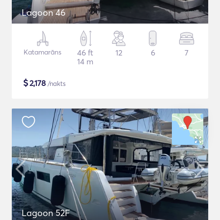
Lagoon 46
Katamarāns
46 ft
12
6
7
14 m
$
2,178
/nakts
Lagoon 52F