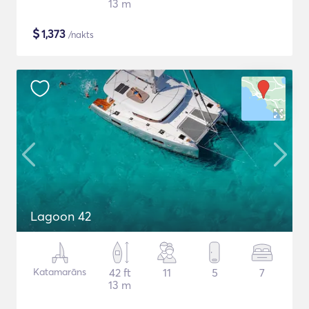
13 m
$
1,373
/nakts
Lagoon 42
Katamarāns
42 ft
11
5
7
13 m