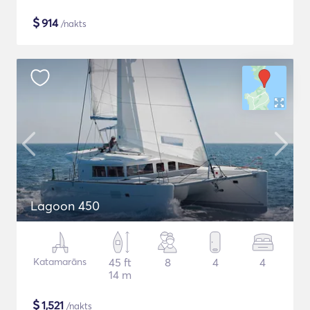
$
914
/nakts
Lagoon 450
Katamarāns
45 ft
8
4
4
14 m
$
1,521
/nakts