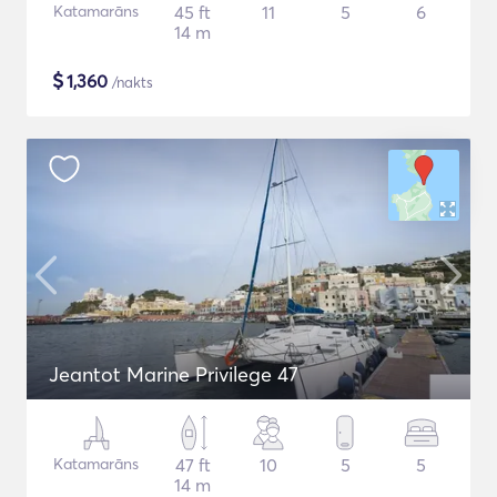
Katamarāns
45 ft
11
5
6
14 m
$
1,360
/nakts
Jeantot Marine Privilege 47
Katamarāns
47 ft
10
5
5
14 m