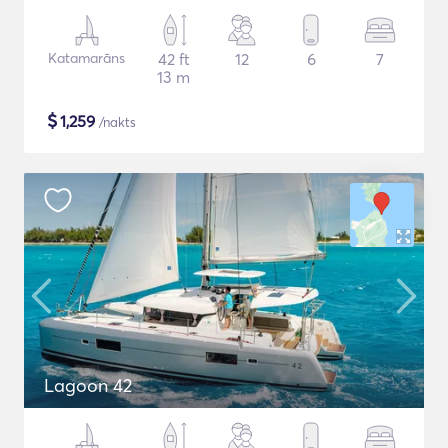
Katamarāns
42 ft
12
6
7
13 m
$
1,259
/nakts
Lagoon 42