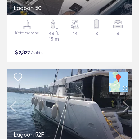
Lagoon 50
Katamarāns
48 ft
14
8
8
15 m
$
2,322
/nakts
Lagoon 52F