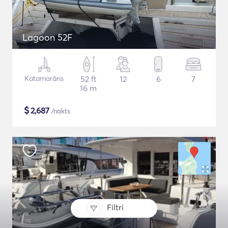
Lagoon 52F
Katamarāns
52 ft
12
6
7
16 m
$
2,687
/nakts
Filtri