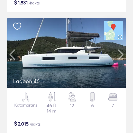
$
1,831
/nakts
Lagoon 46
Katamarāns
46 ft
12
6
7
14 m
$
2,015
/nakts