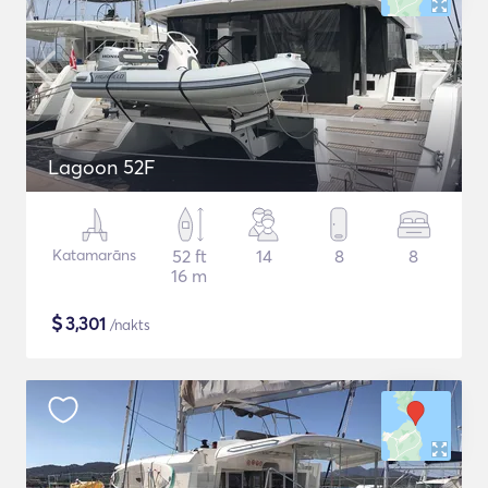
Lagoon 52F
Katamarāns
52 ft
14
8
8
16 m
$
3,301
/nakts