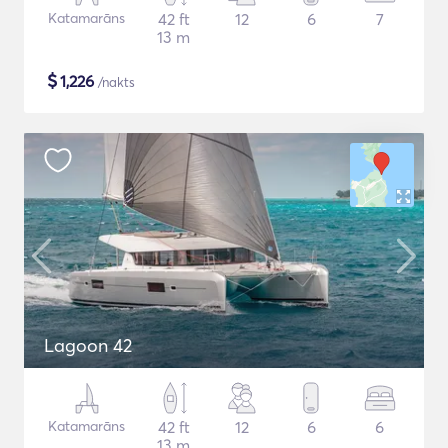
Katamarāns
42 ft
12
6
7
13 m
$
1,226
/nakts
Lagoon 42
Katamarāns
42 ft
12
6
6
13 m