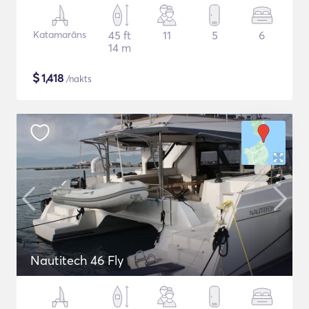
Katamarāns
45 ft
11
5
6
14 m
$
1,418
/nakts
Nautitech 46 Fly