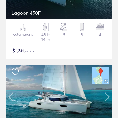
Lagoon 450F
Katamarāns
45 ft
8
5
4
14 m
$
1,311
/nakts