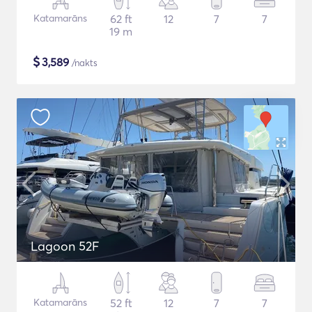
Katamarāns
62 ft
12
7
7
19 m
$
3,589
/nakts
Lagoon 52F
Katamarāns
52 ft
12
7
7