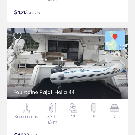
$
1,213
/nakts
Fountaine Pajot Helia 44
Katamarāns
43 ft
12
6
7
13 m