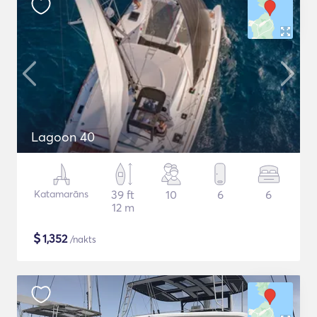
Lagoon 40
Katamarāns
39 ft
10
6
6
12 m
$
1,352
/nakts