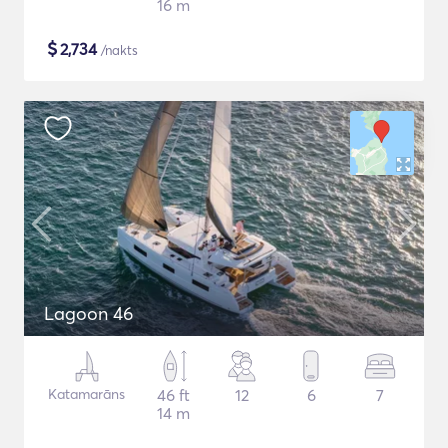
16 m
$
2,734
/nakts
Lagoon 46
Katamarāns
46 ft
12
6
7
14 m