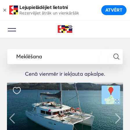
Lejupielādējiet lietotni
×
ATVĒRT
Rezervējiet ātrāk un vienkāršāk
Meklēšana
Cenā vienmēr ir iekļauta apkalpe.