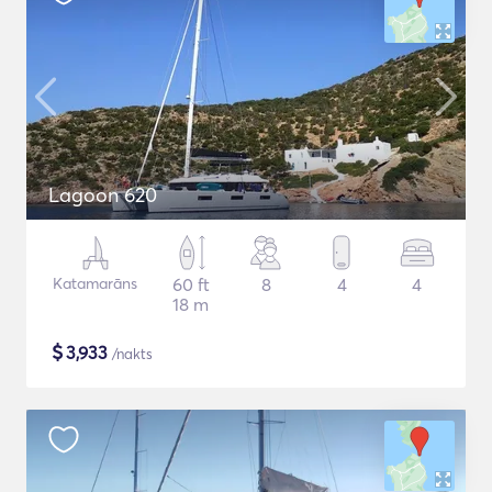
Lagoon 620
Katamarāns
60 ft
8
4
4
18 m
$
3,933
/nakts