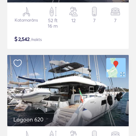
Katamarāns
52 ft
12
7
7
16 m
$
2,542
/nakts
Lagoon 620