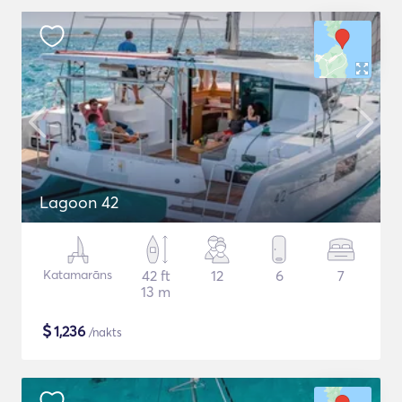
Lagoon 42
Katamarāns
42 ft
12
6
7
13 m
$
1,236
/nakts