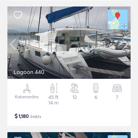
Lagoon 440
Katamarāns
45 ft
12
6
7
14 m
$
1,180
/nakts