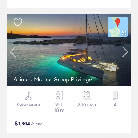
Alliaura Marine Group Privilege
Katamarāns
59 ft
8 Kruīza
4
18 m
$
1,804
/diena