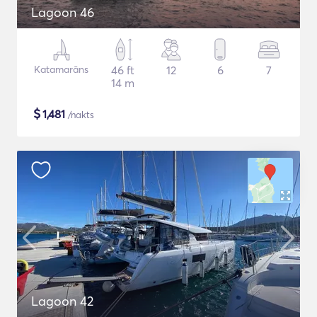
Lagoon 46
Katamarāns
46 ft
12
6
7
14 m
$
1,481
/nakts
Lagoon 42