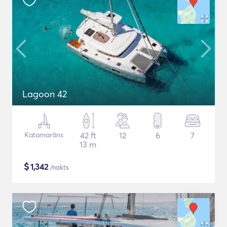
Lagoon 42
Katamarāns
42 ft
12
6
7
13 m
$
1,342
/nakts