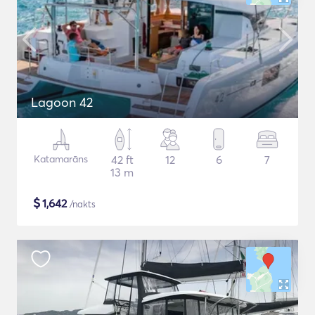
Lagoon 42
Katamarāns
42 ft
12
6
7
13 m
$
1,642
/nakts