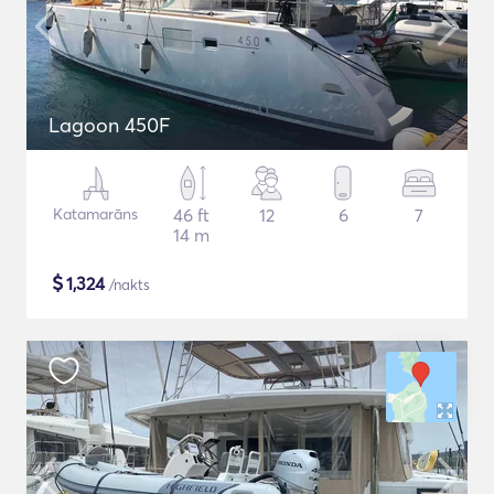
Lagoon 450F
Katamarāns
46 ft
12
6
7
14 m
$
1,324
/nakts