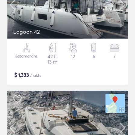
Lagoon 42
Katamarāns
42 ft
12
6
7
13 m
$
1,333
/nakts