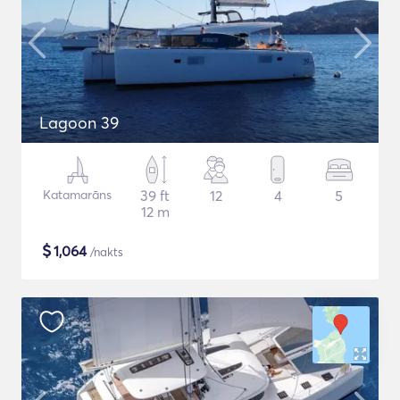
Lagoon 39
Katamarāns
39 ft
12
4
5
12 m
$
1,064
/nakts