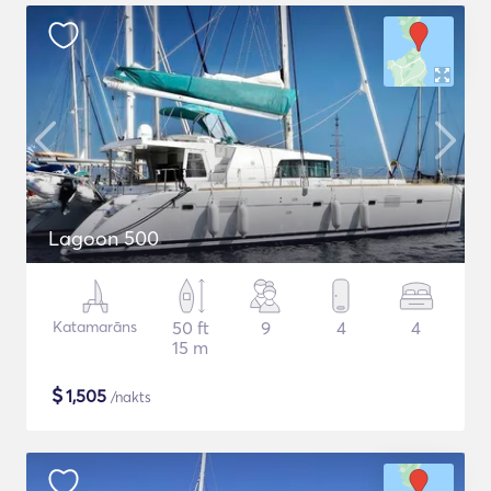
Lagoon 500
Katamarāns
50 ft
9
4
4
15 m
$
1,505
/nakts