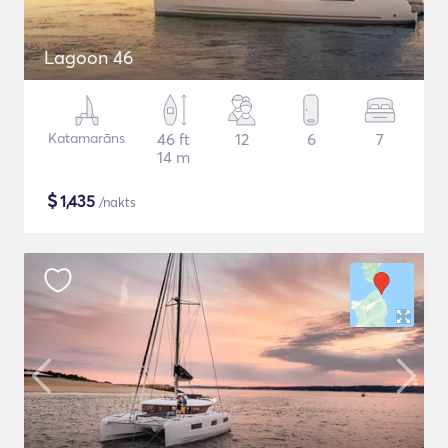
Lagoon 46
Katamarāns
46 ft
12
6
7
14 m
$
1,435
/nakts