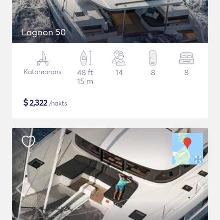
Lagoon 50
Katamarāns
48 ft
14
8
8
15 m
$
2,322
/nakts