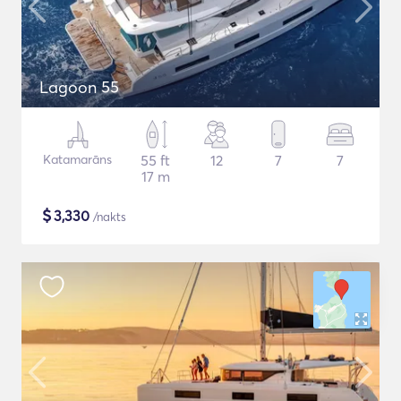
Lagoon 55
Katamarāns
55 ft
12
7
7
17 m
$
3,330
/nakts