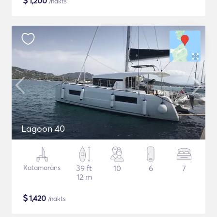
$
1,200
/nakts
Lagoon 40
Katamarāns
39 ft
10
6
7
12 m
$
1,420
/nakts