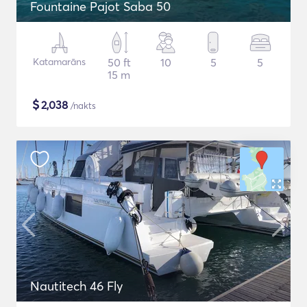
Fountaine Pajot Saba 50
Katamarāns
50 ft
10
5
5
15 m
$
2,038
/nakts
Nautitech 46 Fly