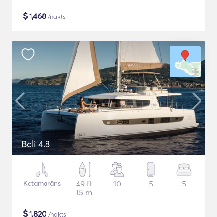
$
1,468
/nakts
Bali 4.8
Katamarāns
49 ft
10
5
5
15 m
$
1,820
/nakts