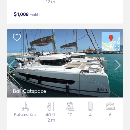
12 m
$
1,008
/nakts
Bali Catspace
Katamarāns
40 ft
10
4
6
12 m