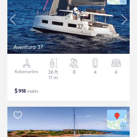
Aventura 37
Katamarāns
36 ft
8
4
4
11 m
$
918
/nakts