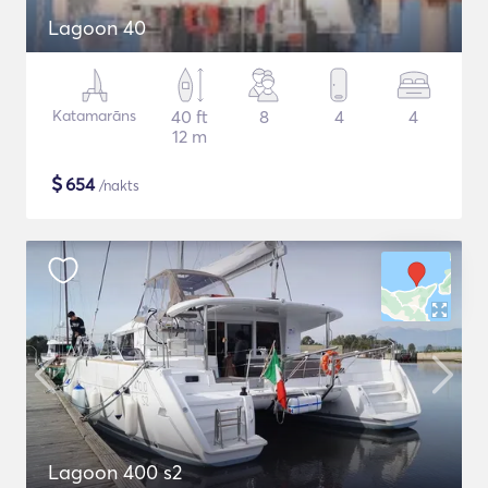
Lagoon 40
Katamarāns
40 ft
8
4
4
12 m
$
654
/nakts
Lagoon 400 s2