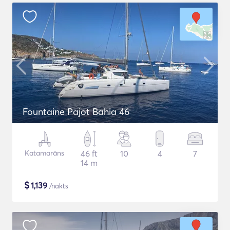
Fountaine Pajot Bahia 46
Katamarāns
46 ft
10
4
7
14 m
$
1,139
/nakts