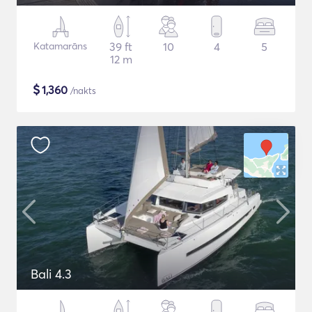
Katamarāns
39 ft
10
4
5
12 m
$
1,360
/nakts
Bali 4.3