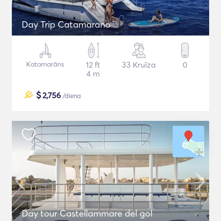
Day Trip Catamarano
Katamarāns
12 ft
33 Kruīza
0
4 m
$
2,756
/diena
Day tour Castellammare del gol