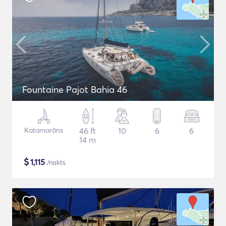
Fountaine Pajot Bahia 46
Katamarāns
46 ft
10
6
6
14 m
$
1,115
/nakts