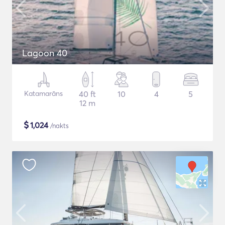
Lagoon 40
Katamarāns
40 ft
10
4
5
12 m
$
1,024
/nakts