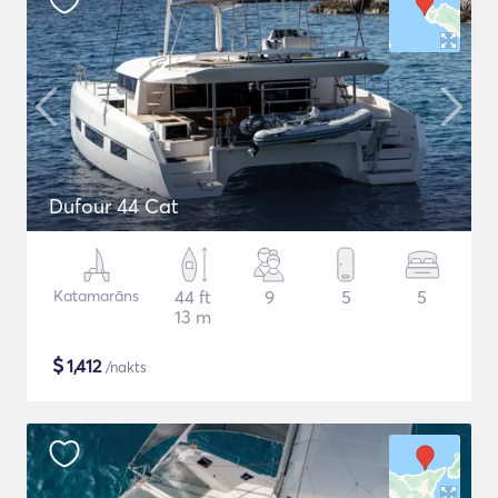
Dufour 44 Cat
Katamarāns
44 ft
9
5
5
13 m
$
1,412
/nakts