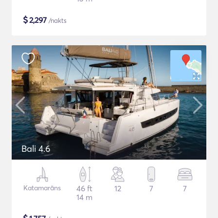
$
2,297
/nakts
Bali 4.6
Katamarāns
46 ft
12
7
7
14 m