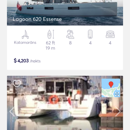
Lagoon 620 Essense
Katamarāns
62 ft
8
4
4
19 m
$
4,203
/nakts