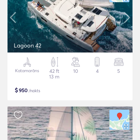
Lagoon 42
Katamarāns
42 ft
10
4
5
13 m
$
950
/nakts