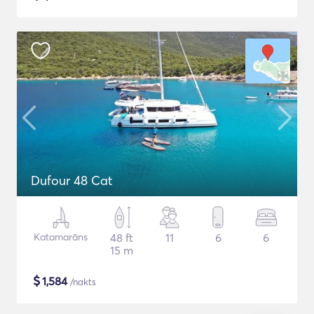
Dufour 48 Cat
Katamarāns
48 ft
11
6
6
15 m
$
1,584
/nakts