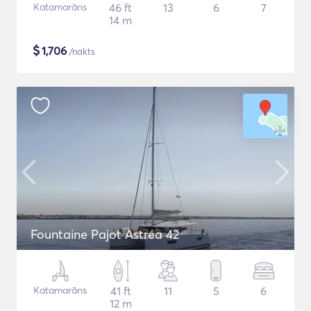
Katamarāns
46 ft
13
6
7
14 m
$
1,706
/nakts
Fountaine Pajot Astréa 42
Katamarāns
41 ft
11
5
6
12 m