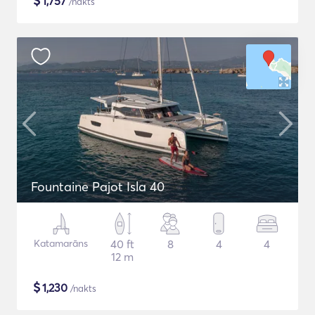
$
1,757
/nakts
Fountaine Pajot Isla 40
Katamarāns
40 ft
8
4
4
12 m
$
1,230
/nakts