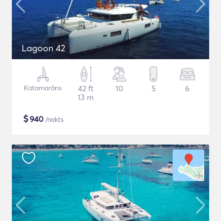
Lagoon 42
Katamarāns
42 ft
10
5
6
13 m
$
940
/nakts