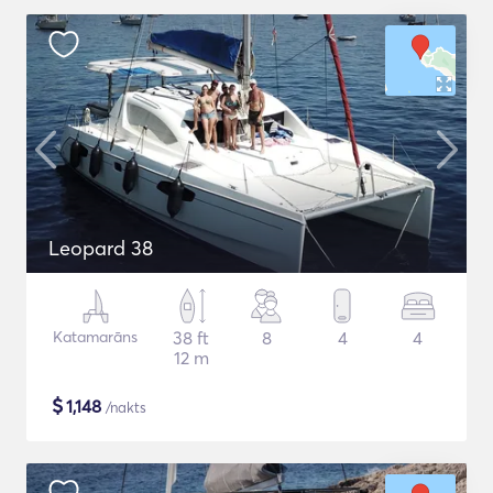
Leopard 38
Katamarāns
38 ft
8
4
4
12 m
$
1,148
/nakts