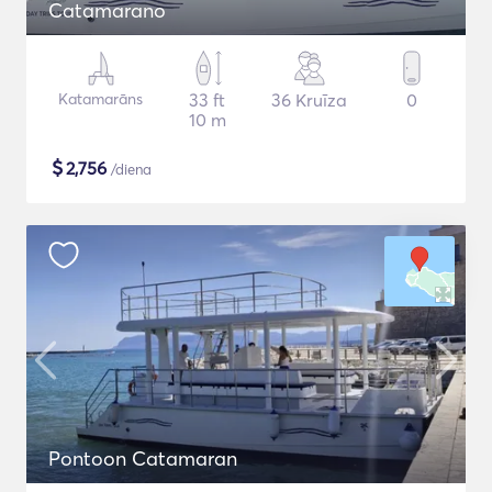
Catamarano
Katamarāns
33 ft
36 Kruīza
0
10 m
$
2,756
/diena
Pontoon Catamaran