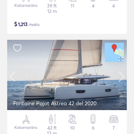
Katamarāns
39 ft
11
4
4
12 m
$
1,213
/nakts
Fontaine Pajot Astrea 42 del 2020
Katamarāns
42 ft
10
6
7
13 m