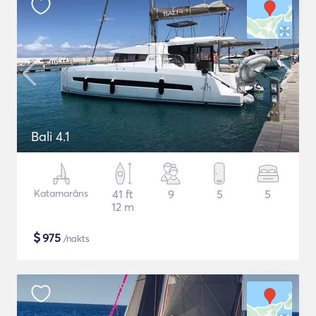
Bali 4.1
Katamarāns
41 ft
9
5
5
12 m
$
975
/nakts