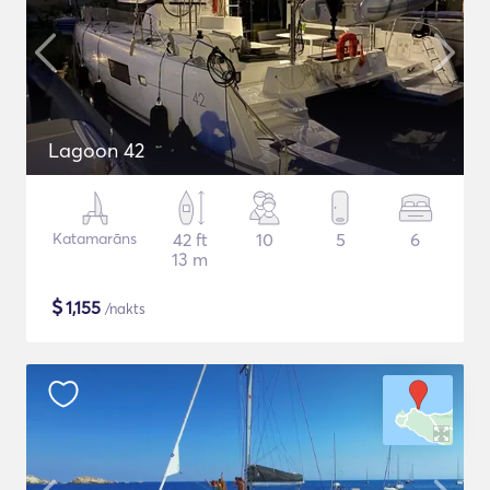
Lagoon 42
Katamarāns
42 ft
10
5
6
13 m
$
1,155
/nakts