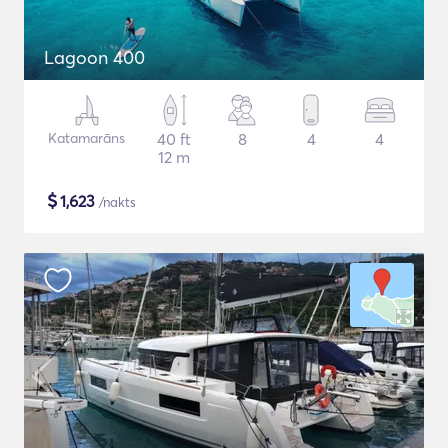
Lagoon 400
Katamarāns
40 ft
8
4
4
12 m
$
1,623
/nakts