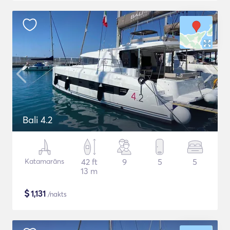
Bali 4.2
Katamarāns
42 ft
9
5
5
13 m
$
1,131
/nakts