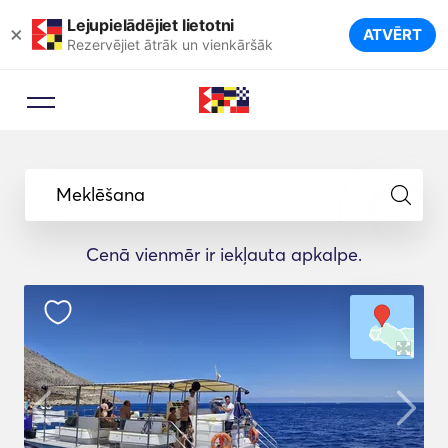
Lejupielādējiet lietotni
×
ATVĒRT
Rezervējiet ātrāk un vienkāršāk
Meklēšana
Cenā vienmēr ir iekļauta apkalpe.