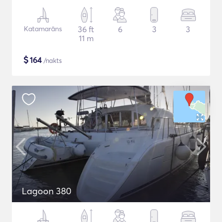
Katamarāns
36 ft
6
3
3
11 m
$
164
/nakts
Lagoon 380