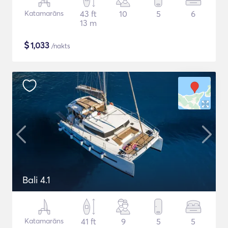
Katamarāns
43 ft
10
5
6
13 m
$
1,033
/nakts
Bali 4.1
Katamarāns
41 ft
9
5
5