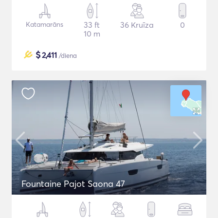
Katamarāns
33 ft
36 Kruīza
0
10 m
$
2,411
/diena
Fountaine Pajot Saona 47