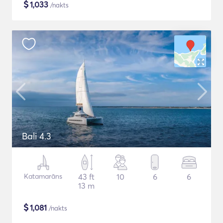
$
1,033
/nakts
Bali 4.3
Katamarāns
43 ft
10
6
6
13 m
$
1,081
/nakts