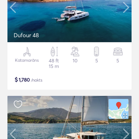
Dufour 48
Katamarāns
48 ft
10
5
5
15 m
$
1,780
/nakts