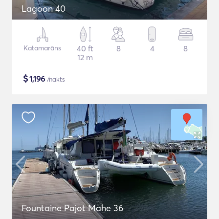
Lagoon 40
Katamarāns
40 ft
8
4
8
12 m
$
1,196
/nakts
Fountaine Pajot Mahe 36