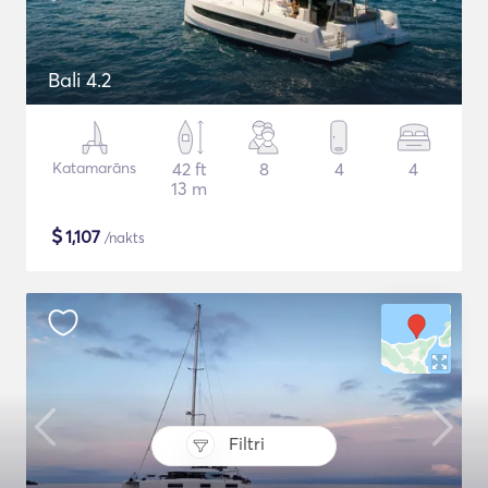
Bali 4.2
Katamarāns
42 ft
8
4
4
13 m
$
1,107
/nakts
Filtri