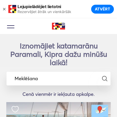
Lejupielādējiet lietotni
×
ATVĒRT
Rezervējiet ātrāk un vienkāršāk
Iznomājiet katamarānu
Paramali, Kipra dažu minūšu
laikā!
Meklēšana
Cenā vienmēr ir iekļauta apkalpe.