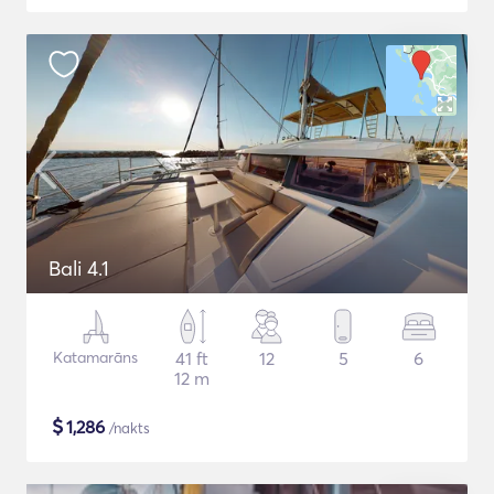
Bali 4.1
Katamarāns
41 ft
12
5
6
12 m
$
1,286
/nakts