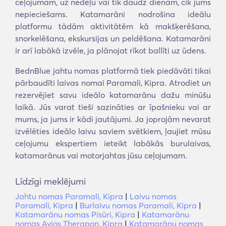
ceļojumam, uz nedēļu vai tik daudz dienām, cik jums
nepieciešams. Katamarāni nodrošina ideālu
platformu tādām aktivitātēm kā makšķerēšana,
snorkelēšana, ekskursijas un peldēšana. Katamarāni
ir arī labākā izvēle, ja plānojat rīkot ballīti uz ūdens.
BednBlue jahtu nomas platformā tiek piedāvāti tikai
pārbaudīti laivas nomai Paramali, Kipra. Atrodiet un
rezervējiet savu ideālo katamarānu dažu minūšu
laikā. Jūs varat tieši sazināties ar īpašnieku vai ar
mums, ja jums ir kādi jautājumi. Ja joprojām nevarat
izvēlēties ideālo laivu saviem svētkiem, ļaujiet mūsu
ceļojumu ekspertiem ieteikt labākās burulaivas,
katamarānus vai motorjahtas jūsu ceļojumam.
Līdzīgi meklējumi
Jahtu nomas Paramali, Kipra
|
Laivu nomas
Paramali, Kipra
|
Burlaivu nomas Paramali, Kipra
|
Katamarānu nomas Pisūri, Kipra
|
Katamarānu
nomas Ayios Therapon, Kipra
|
Katamarānu nomas