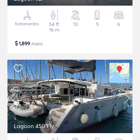
Katamarāns
54 ft
10
5
6
16 m
$
1,899
/nakts
Lagoon 450 Fly