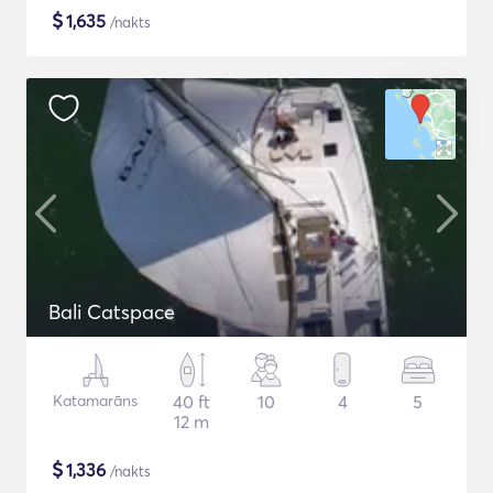
$
1,635
/nakts
Bali Catspace
Katamarāns
40 ft
10
4
5
12 m
$
1,336
/nakts