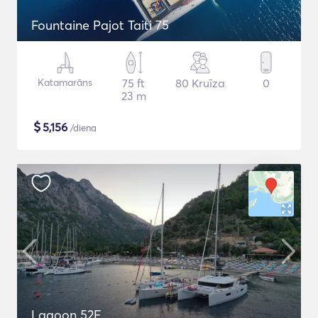
Fountaine Pajot Taiti 75
Katamarāns
75 ft
80 Kruīza
0
23 m
$
5,156
/diena
Lagoon 52F