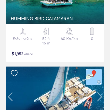
HUMMING BIRD CATAMARAN
Katamarāns
52 ft
60 Kruīza
0
16 m
$
1,952
/diena