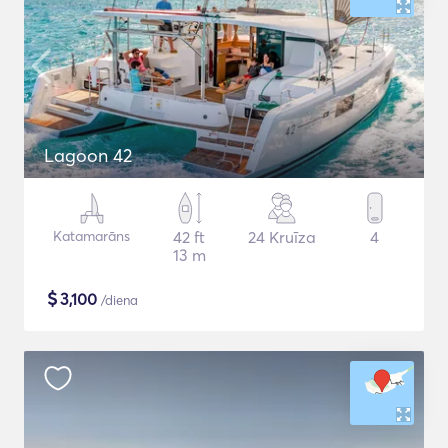
Lagoon 42
Katamarāns
42 ft
24 Kruīza
4
13 m
$
3,100
/diena