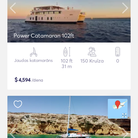
Power Catamaran 102ft
Jaudas katamarāns
102 ft
150 Kruīza
0
31 m
$
4,594
/diena