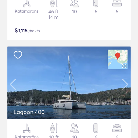
Katamarāns
46 ft
10
6
6
14 m
$
1,115
/nakts
Lagoon 400
Katamarāns
40 ft
10
6
6