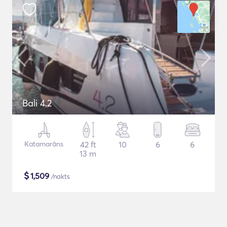
Bali 4.2
Katamarāns
42 ft
10
6
6
13 m
$
1,509
/nakts