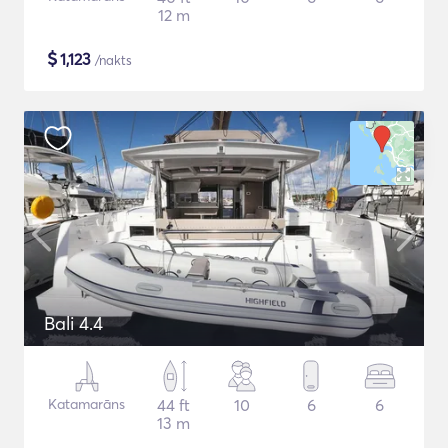
12 m
$
1,123
/nakts
Bali 4.4
Katamarāns
44 ft
10
6
6
13 m