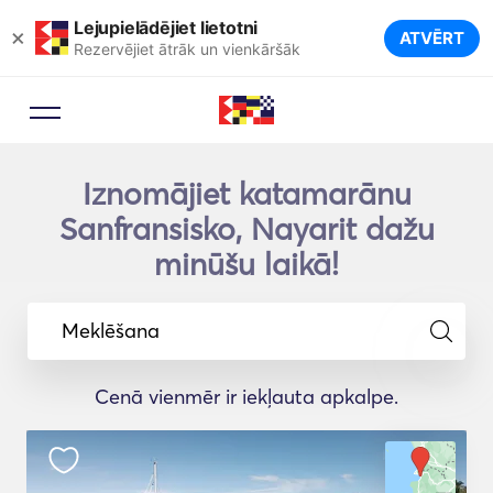
Lejupielādējiet lietotni
×
ATVĒRT
Rezervējiet ātrāk un vienkāršāk
Iznomājiet katamarānu
Sanfransisko, Nayarit dažu
minūšu laikā!
Meklēšana
Cenā vienmēr ir iekļauta apkalpe.