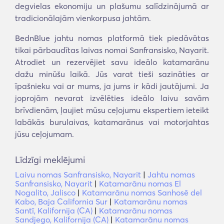
degvielas ekonomiju un plašumu salīdzinājumā ar
tradicionālajām vienkorpusa jahtām.
BednBlue jahtu nomas platformā tiek piedāvātas
tikai pārbaudītas laivas nomai Sanfransisko, Nayarit.
Atrodiet un rezervējiet savu ideālo katamarānu
dažu minūšu laikā. Jūs varat tieši sazināties ar
īpašnieku vai ar mums, ja jums ir kādi jautājumi. Ja
joprojām nevarat izvēlēties ideālo laivu savām
brīvdienām, ļaujiet mūsu ceļojumu ekspertiem ieteikt
labākās burulaivas, katamarānus vai motorjahtas
jūsu ceļojumam.
Līdzīgi meklējumi
Laivu nomas Sanfransisko, Nayarit
|
Jahtu nomas
Sanfransisko, Nayarit
|
Katamarānu nomas El
Nogalito, Jalisco
|
Katamarānu nomas Sanhosē del
Kabo, Baja California Sur
|
Katamarānu nomas
Santī, Kalifornija (CA)
|
Katamarānu nomas
Sandjego, Kalifornija (CA)
|
Katamarānu nomas