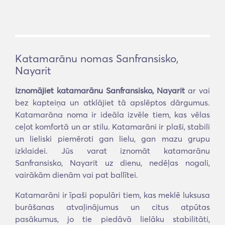
Katamarānu nomas Sanfransisko,
Nayarit
Iznomājiet katamarānu Sanfransisko, Nayarit
ar vai
bez kapteiņa un atklājiet tā apslēptos dārgumus.
Katamarāna noma ir ideāla izvēle tiem, kas vēlas
ceļot komfortā un ar stilu. Katamarāni ir plaši, stabili
un lieliski piemēroti gan lielu, gan mazu grupu
izklaidei. Jūs varat iznomāt katamarānu
Sanfransisko, Nayarit uz dienu, nedēļas nogali,
vairākām dienām vai pat ballītei.
Katamarāni ir īpaši populāri tiem, kas meklē luksusa
burāšanas atvaļinājumus un citus atpūtas
pasākumus, jo tie piedāvā lielāku stabilitāti,