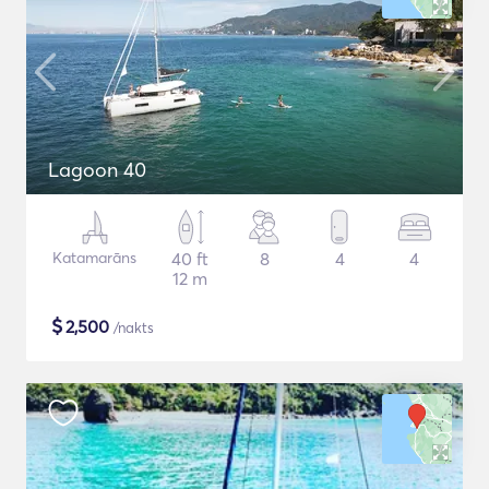
Lagoon 40
Katamarāns
40 ft
8
4
4
12 m
$
2,500
/nakts