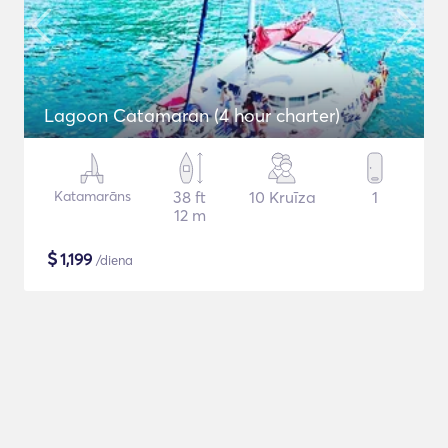
Lagoon Catamaran (4 hour charter)
Katamarāns
38 ft
10 Kruīza
1
12 m
$
1,199
/diena