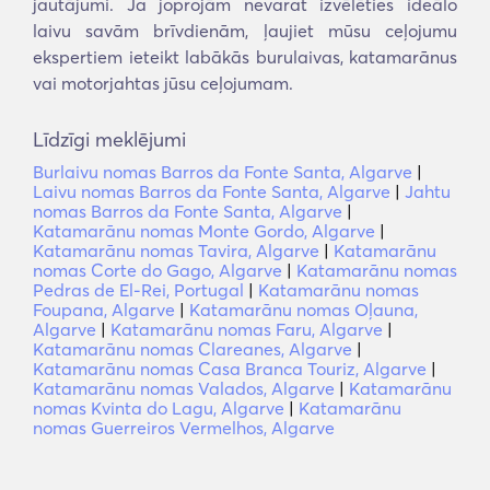
jautājumi. Ja joprojām nevarat izvēlēties ideālo
laivu savām brīvdienām, ļaujiet mūsu ceļojumu
ekspertiem ieteikt labākās burulaivas, katamarānus
vai motorjahtas jūsu ceļojumam.
Līdzīgi meklējumi
Burlaivu nomas Barros da Fonte Santa, Algarve
|
Laivu nomas Barros da Fonte Santa, Algarve
|
Jahtu
nomas Barros da Fonte Santa, Algarve
|
Katamarānu nomas Monte Gordo, Algarve
|
Katamarānu nomas Tavira, Algarve
|
Katamarānu
nomas Corte do Gago, Algarve
|
Katamarānu nomas
Pedras de El-Rei, Portugal
|
Katamarānu nomas
Foupana, Algarve
|
Katamarānu nomas Oļauna,
Algarve
|
Katamarānu nomas Faru, Algarve
|
Katamarānu nomas Clareanes, Algarve
|
Katamarānu nomas Casa Branca Touriz, Algarve
|
Katamarānu nomas Valados, Algarve
|
Katamarānu
nomas Kvinta do Lagu, Algarve
|
Katamarānu
nomas Guerreiros Vermelhos, Algarve