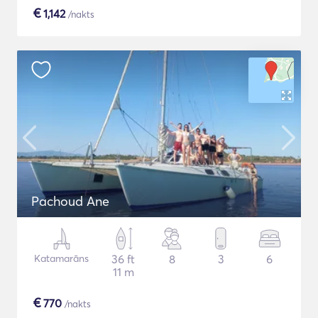
€
1,142
/nakts
Pachoud Ane
Katamarāns
36 ft
8
3
6
11 m
€
770
/nakts