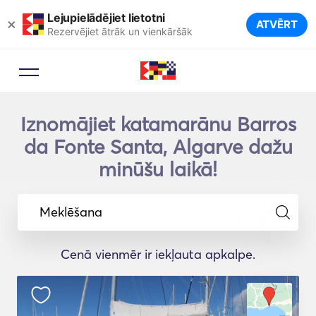
Lejupielādējiet lietotni
×
ATVĒRT
Rezervējiet ātrāk un vienkāršāk
Iznomājiet katamarānu Barros
da Fonte Santa, Algarve dažu
minūšu laikā!
Meklēšana
Cenā vienmēr ir iekļauta apkalpe.