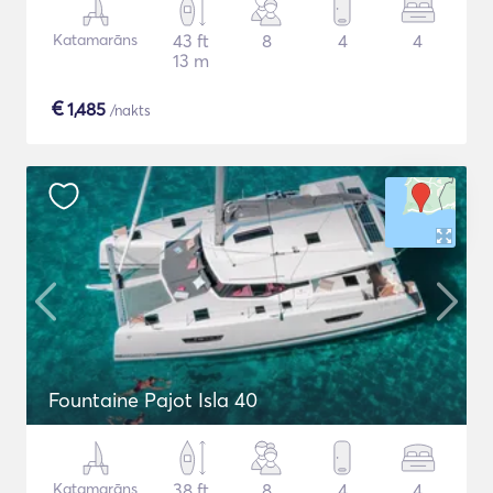
Katamarāns
43 ft
8
4
4
13 m
€
1,485
/nakts
Fountaine Pajot Isla 40
Katamarāns
38 ft
8
4
4