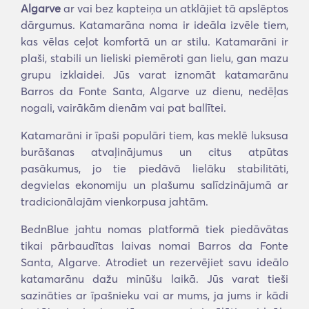
Algarve
ar vai bez kapteiņa un atklājiet tā apslēptos
dārgumus. Katamarāna noma ir ideāla izvēle tiem,
kas vēlas ceļot komfortā un ar stilu. Katamarāni ir
plaši, stabili un lieliski piemēroti gan lielu, gan mazu
grupu izklaidei. Jūs varat iznomāt katamarānu
Barros da Fonte Santa, Algarve uz dienu, nedēļas
nogali, vairākām dienām vai pat ballītei.
Katamarāni ir īpaši populāri tiem, kas meklē luksusa
burāšanas atvaļinājumus un citus atpūtas
pasākumus, jo tie piedāvā lielāku stabilitāti,
degvielas ekonomiju un plašumu salīdzinājumā ar
tradicionālajām vienkorpusa jahtām.
BednBlue jahtu nomas platformā tiek piedāvātas
tikai pārbaudītas laivas nomai Barros da Fonte
Santa, Algarve. Atrodiet un rezervējiet savu ideālo
katamarānu dažu minūšu laikā. Jūs varat tieši
sazināties ar īpašnieku vai ar mums, ja jums ir kādi