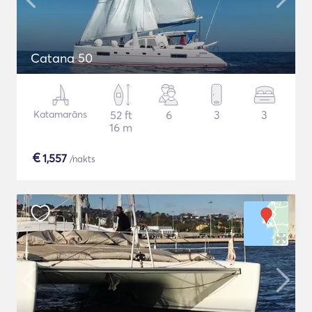
Catana 50
Katamarāns
52 ft
6
3
3
16 m
€
1,557
/nakts