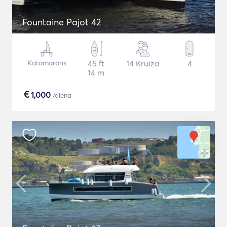
Fountaine Pajot 42
Katamarāns
45 ft
14 Kruīza
4
14 m
€
1,000
/diena