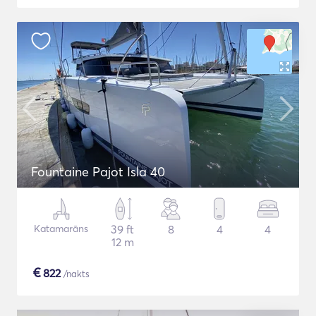
Fountaine Pajot Isla 40
Katamarāns
39 ft
8
4
4
12 m
€
822
/nakts