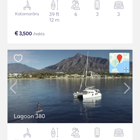
Katamarāns
39 ft
6
3
3
12 m
€
3,500
/nakts
Lagoon 380