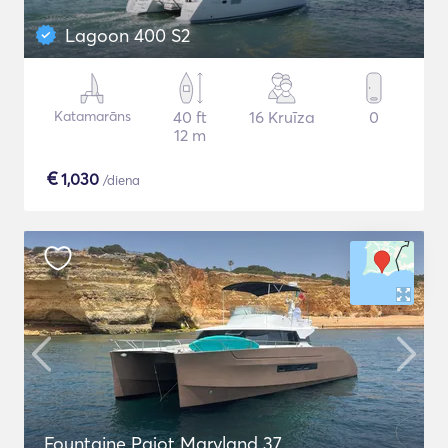
Lagoon 400 S2
Katamarāns
40 ft
16 Kruīza
0
12 m
€
1,030
/diena
Fountaine Pajot Maryland 37