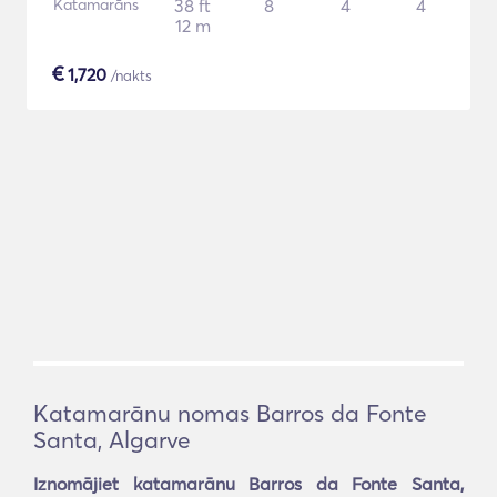
Katamarāns
38 ft
8
4
4
12 m
€
1,720
/nakts
Katamarānu nomas Barros da Fonte
Santa, Algarve
Iznomājiet katamarānu Barros da Fonte Santa,