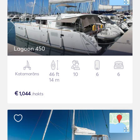
Lagoon 450
Katamarāns
46 ft
10
6
6
14 m
€
1,044
/nakts