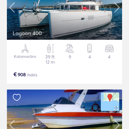
Lagoon 400
Katamarāns
39 ft
9
4
4
12 m
€
908
/nakts