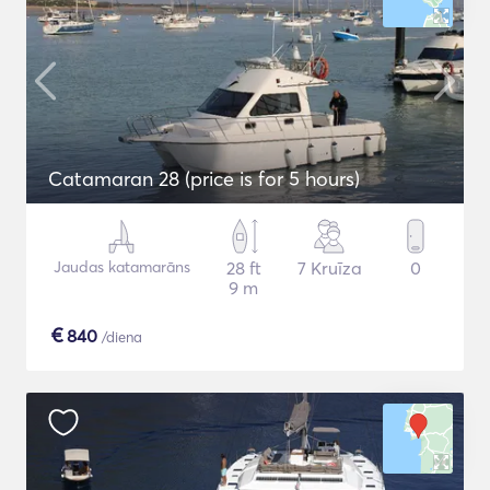
Catamaran 28 (price is for 5 hours)
Jaudas katamarāns
28 ft
7 Kruīza
0
9 m
€
840
/diena