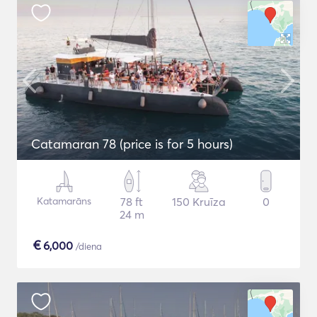
Catamaran 78 (price is for 5 hours)
Katamarāns
78 ft
150 Kruīza
0
24 m
€
6,000
/diena