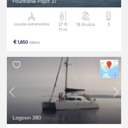
Fountaine Pajot 37
Jaudas katamarāns
37 ft
18 Kruīza
3
11 m
€
1,850
/diena
Lagoon 380