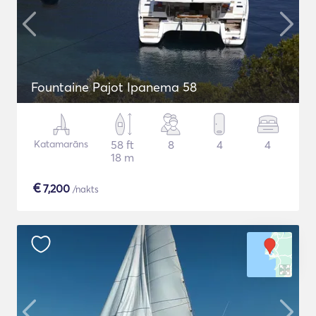
Fountaine Pajot Ipanema 58
Katamarāns
58 ft
8
4
4
18 m
€
7,200
/nakts