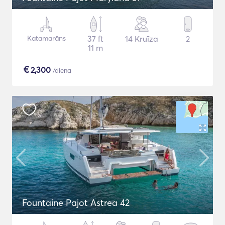
Katamarāns
37 ft
14 Kruīza
2
11 m
€
2,300
/diena
Fountaine Pajot Astrea 42