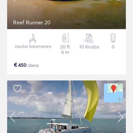
Reef Runner 20
Jaudas katamarāns
20 ft
10 Kruīza
0
6 m
€
450
/diena