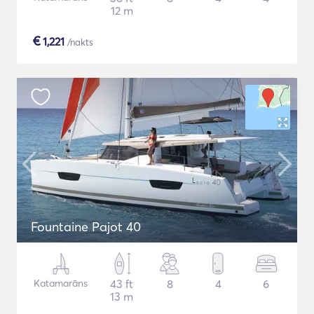
12 m
€
1,221
/nakts
Fountaine Pajot 40
Katamarāns
43 ft
8
4
6
13 m