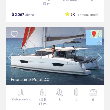
13 m
$
2,067
5.0
/diena
(1
atsauksmes
)
Fountaine Pajot 40
Katamarāns
43 ft
8
4
6
13 m