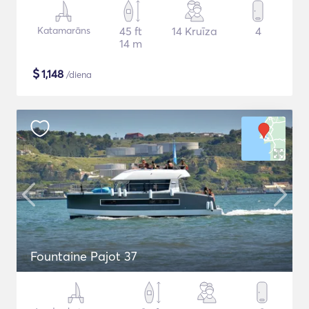
Katamarāns
45 ft
14 Kruīza
4
14 m
$
1,148
/diena
Fountaine Pajot 37