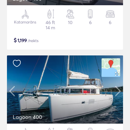
Katamarāns
46 ft
10
6
6
14 m
$
1,199
/nakts
Lagoon 400