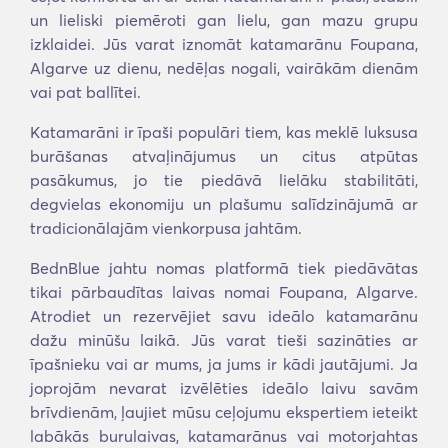
un lieliski piemēroti gan lielu, gan mazu grupu
izklaidei. Jūs varat iznomāt katamarānu Foupana,
Algarve uz dienu, nedēļas nogali, vairākām dienām
vai pat ballītei.
Katamarāni ir īpaši populāri tiem, kas meklē luksusa
burāšanas atvaļinājumus un citus atpūtas
pasākumus, jo tie piedāvā lielāku stabilitāti,
degvielas ekonomiju un plašumu salīdzinājumā ar
tradicionālajām vienkorpusa jahtām.
BednBlue jahtu nomas platformā tiek piedāvātas
tikai pārbaudītas laivas nomai Foupana, Algarve.
Atrodiet un rezervējiet savu ideālo katamarānu
dažu minūšu laikā. Jūs varat tieši sazināties ar
īpašnieku vai ar mums, ja jums ir kādi jautājumi. Ja
joprojām nevarat izvēlēties ideālo laivu savām
brīvdienām, ļaujiet mūsu ceļojumu ekspertiem ieteikt
labākās burulaivas, katamarānus vai motorjahtas