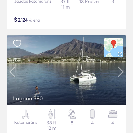
Jaudas katamarāns
37 ft
18 Kruīza
3
11 m
$
2,124
/diena
Lagoon 380
Katamarāns
38 ft
8
4
4
12 m