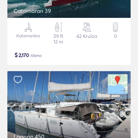
Catamaran 39
Katamarāns
39 ft
42 Kruīza
0
12 m
$
2,170
/diena
Lagoon 450