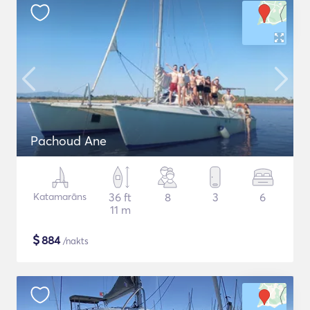
Pachoud Ane
Katamarāns
36 ft
8
3
6
11 m
$
884
/nakts