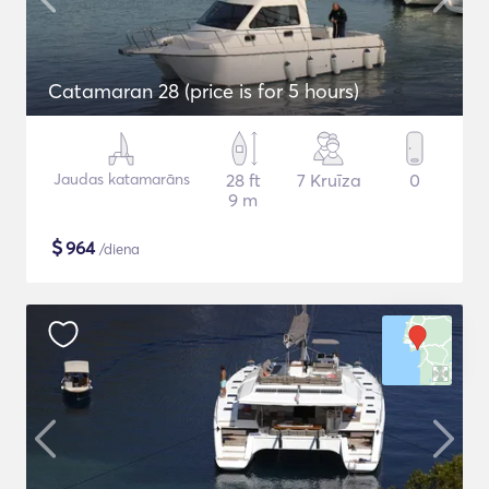
Catamaran 28 (price is for 5 hours)
Jaudas katamarāns
28 ft
7 Kruīza
0
9 m
$
964
/diena