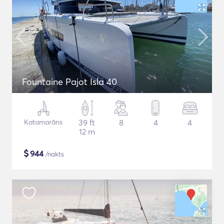
Fountaine Pajot Isla 40
Katamarāns
39 ft
8
4
4
12 m
$
944
/nakts