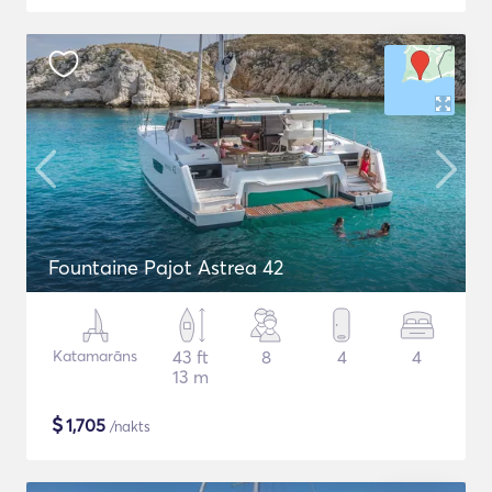
Fountaine Pajot Astrea 42
Katamarāns
43 ft
8
4
4
13 m
$
1,705
/nakts