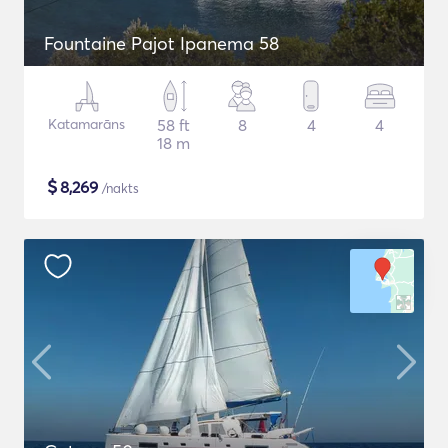
Fountaine Pajot Ipanema 58
Katamarāns
58 ft
8
4
4
18 m
$
8,269
/nakts