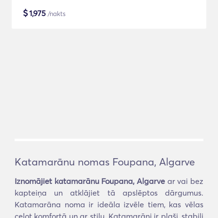
$
1,975
/nakts
Katamarānu nomas Foupana, Algarve
Iznomājiet katamarānu Foupana, Algarve
ar vai bez
kapteiņa un atklājiet tā apslēptos dārgumus.
Katamarāna noma ir ideāla izvēle tiem, kas vēlas
ceļot komfortā un ar stilu. Katamarāni ir plaši, stabili