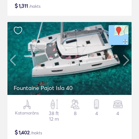
$
1,311
/nakts
Fountaine Pajot Isla 40
Katamarāns
38 ft
8
4
4
12 m
$
1,402
/nakts