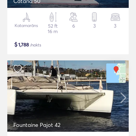
Catana 50
Katamarāns
52 ft
6
3
3
16 m
$
1,788
/nakts
Fountaine Pajot 42