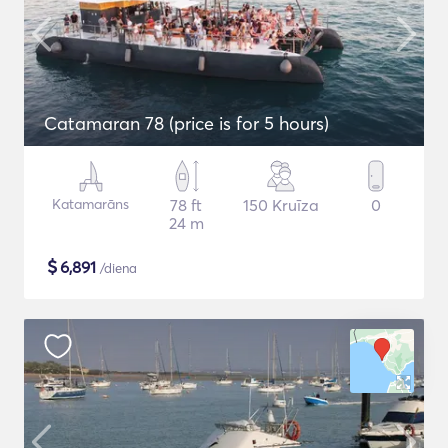
Catamaran 78 (price is for 5 hours)
Katamarāns
78 ft
150 Kruīza
0
24 m
$
6,891
/diena