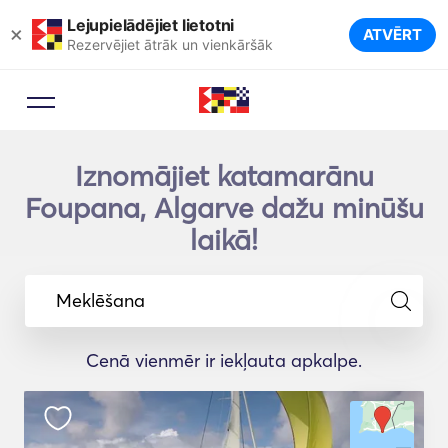
Lejupielādējiet lietotni
×
ATVĒRT
Rezervējiet ātrāk un vienkāršāk
Iznomājiet katamarānu
Foupana, Algarve dažu minūšu
laikā!
Meklēšana
Cenā vienmēr ir iekļauta apkalpe.