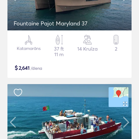
Fountaine Pajot Maryland 37
Katamarāns
37 ft
14 Kruīza
2
11 m
$
2,641
/diena