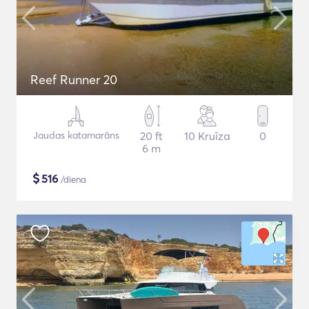
Reef Runner 20
Jaudas katamarāns
20 ft
10 Kruīza
0
6 m
$
516
/diena