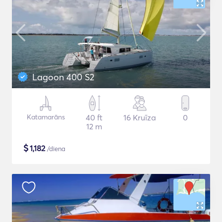
Lagoon 400 S2
Katamarāns
40 ft
16 Kruīza
0
12 m
$
1,182
/diena