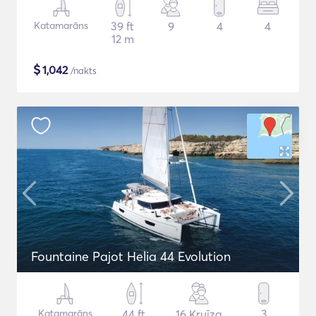
Katamarāns
39 ft
9
4
4
12 m
$
1,042
/nakts
Fountaine Pajot Helia 44 Evolution
Katamarāns
44 ft
16 Kruīza
3